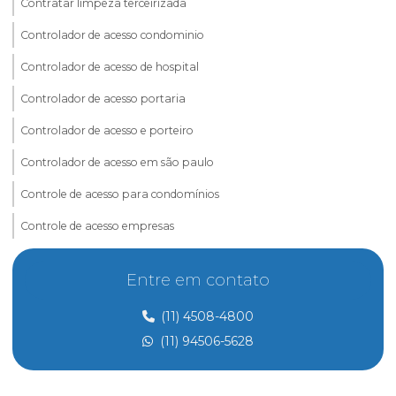
Contratar limpeza terceirizada
Controlador de acesso condominio
Controlador de acesso de hospital
Controlador de acesso portaria
Controlador de acesso e porteiro
Controlador de acesso em são paulo
Controle de acesso para condomínios
Controle de acesso empresas
Controle de acesso e portaria
Entre em contato
Controle de acesso preço
(11) 4508-4800
Controle de acesso de prestadores de serviço
(11) 94506-5628
Dedetização
Dedetização perto de mim