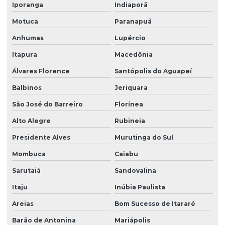
Iporanga
Indiaporã
Motuca
Paranapuã
Anhumas
Lupércio
Itapura
Macedônia
Álvares Florence
Santópolis do Aguapeí
Balbinos
Jeriquara
São José do Barreiro
Florínea
Alto Alegre
Rubineia
Presidente Alves
Murutinga do Sul
Mombuca
Caiabu
Sarutaiá
Sandovalina
Itaju
Inúbia Paulista
Areias
Bom Sucesso de Itararé
Barão de Antonina
Mariápolis