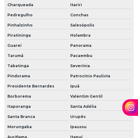
Zeladoria condominial
Charqueada
Itariri
Zeladoria de condomínios
Pedregulho
Conchas
Pinhalzinho
Salesópolis
Zeladoria e limpeza
Piratininga
Holambra
Zeladoria predial
Guareí
Panorama
Zeladoria terceirização
Tarumã
Pacaembu
Tabatinga
Severínia
Pindorama
Patrocínio Paulista
Presidente Bernardes
Ipuã
Borborema
Valentim Gentil
Itaporanga
Santa Adélia
Santa Branca
Urupês
Morungaba
Ipaussu
Auriflama
Itapuí