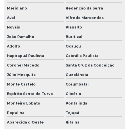
Meridiano
Redenção da Serra
Avaí
Alfredo Marcondes
Novais
Planalto
João Ramalho
Buritizal
Adolfo
Ocauçu
Itapirapuã Paulista
Cabrália Paulista
Coronel Macedo
Santa Cruz da Conceição
Júlio Mesquita
Guzolândia
Monte Castelo
Corumbataí
Espírito Santo do Turvo
Glicério
Monteiro Lobato
Pontalinda
Populina
Tejupá
Aparecida d'Oeste
Rifaina