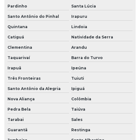
Pardinho
Santa Lúcia
Santo Antônio do Pinhal
Irapuru
Quintana
Lindoia
Catiguá
Natividade da Serra
Clementina
Arandu
Taquarivaí
Barra do Turvo
Irapuã
Ipeúna
Três Fronteiras
Tuiuti
Santo Antônio da Alegria
Ipiguá
Nova Aliança
Colômbia
Pedra Bela
Taiúva
Tarabai
Sales
Guarantã
Restinga