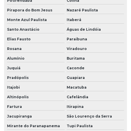
Potirendaba
Colina
Serviços de zeladoria e segurança em condomínios
Pirapora do Bom Jesus
Nazaré Paulista
Sistema de portaria virtual
Monte Azul Paulista
Itaberá
Soluções em facilities
Santo Anastácio
Águas de Lindóia
Elias Fausto
Paraibuna
Terceirização de limpeza
Rosana
Viradouro
Terceirização de limpeza para condomínios
Alumínio
Buritama
Terceirização de limpeza empresarial
Juquiá
Caconde
Terceirização de zeladoria
Pradópolis
Guapiara
Terceirizada de limpeza
Itajobi
Macatuba
Torre de monitoramento
Altinópolis
Cafelândia
Trabalho em altura limpeza de fachada
Fartura
Itirapina
Trabalho em altura limpeza de vidros
Jacupiranga
São Lourenço da Serra
Zelador terceirizado
Mirante do Paranapanema
Tupi Paulista