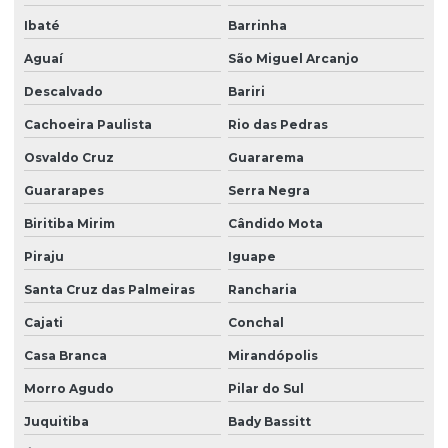
Portaria de condomínio automatizada
Ibaté
Barrinha
Portaria eletrônica
Aguaí
São Miguel Arcanjo
Portaria eletrônica condomínio
Descalvado
Bariri
Portaria remota
Cachoeira Paulista
Rio das Pedras
Portaria remota condomínio
Osvaldo Cruz
Guararema
Portaria remota preço
Guararapes
Serra Negra
Portaria e zeladoria
Biritiba Mirim
Cândido Mota
Portaria e zeladoria terceirizadas
Piraju
Iguape
Santa Cruz das Palmeiras
Rancharia
Poste de câmeras
Cajati
Conchal
Prestação de serviço zeladoria
Casa Branca
Mirandópolis
Recepção com controle de acesso
Morro Agudo
Pilar do Sul
Recepção e portaria
Juquitiba
Bady Bassitt
Recepção e segurança em portarias