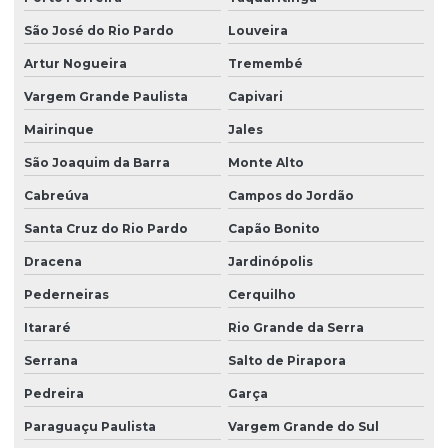
São José do Rio Pardo
Louveira
Limpeza pós obra
Artur Nogueira
Tremembé
Limpeza pós obra valor
Vargem Grande Paulista
Capivari
Limpeza predial terceirizada
Mairinque
Jales
Limpeza profissional em empresas
São Joaquim da Barra
Monte Alto
Limpeza profissional de piso
Cabreúva
Campos do Jordão
Limpeza profissional de pisos
Santa Cruz do Rio Pardo
Capão Bonito
Limpeza profissional pós obra
Dracena
Jardinópolis
Limpeza profissional de vidros
Pederneiras
Cerquilho
Limpeza terceirizada
Itararé
Rio Grande da Serra
Limpeza de vidro predial
Serrana
Salto de Pirapora
Pedreira
Garça
Limpeza de vidros em altura
Paraguaçu Paulista
Vargem Grande do Sul
Limpeza de vidros em altura valor