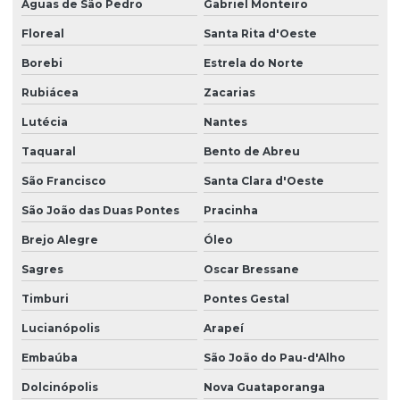
Águas de São Pedro
Gabriel Monteiro
Floreal
Santa Rita d'Oeste
Borebi
Estrela do Norte
Rubiácea
Zacarias
Lutécia
Nantes
Taquaral
Bento de Abreu
São Francisco
Santa Clara d'Oeste
São João das Duas Pontes
Pracinha
Brejo Alegre
Óleo
Sagres
Oscar Bressane
Timburi
Pontes Gestal
Lucianópolis
Arapeí
Embaúba
São João do Pau-d'Alho
Dolcinópolis
Nova Guataporanga