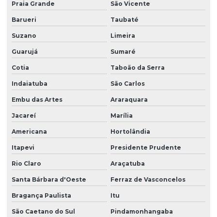
Praia Grande
São Vicente
Empresa de portaria remota
Barueri
Taubaté
Empresa de recepcionista terceirização
Suzano
Limeira
Empresa de serviço terceirizado
Guarujá
Sumaré
Empresa de serviços terceirizados
Cotia
Taboão da Serra
Empresa de serviços terceirizados de limpeza
Indaiatuba
São Carlos
Embu das Artes
Araraquara
Empresa de terceirização de limpeza
Jacareí
Marília
Empresa de terceirização de mão de obra
Americana
Hortolândia
Empresa terceirização recepcionista
Itapevi
Presidente Prudente
Empresa de terceirização de serviços gerais
Rio Claro
Araçatuba
Empresa de terceirização de serviços de limpeza
Santa Bárbara d'Oeste
Ferraz de Vasconcelos
Empresa terceirização de zelador
Bragança Paulista
Itu
Empresa terceirização zeladoria
São Caetano do Sul
Pindamonhangaba