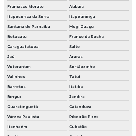
Empresa terceirizada de limpeza
Francisco Morato
Atibaia
Empresa terceirizada portaria
Itapecerica da Serra
Itapetininga
Empresa de zeladoria e portaria
Santana de Parnaíba
Mogi Guaçu
Empresas de limpeza zeladoria
Botucatu
Franco da Rocha
Caraguatatuba
Salto
Empresas de portaria virtual
Jaú
Araras
Empresas de recepção e atendimento
Votorantim
Sertãozinho
Facilities condominio
Valinhos
Tatuí
Facilities limpeza
Barretos
Itatiba
Facilities serviços
Birigui
Jandira
Facilities terceirização
Guaratinguetá
Catanduva
Facility comercial
Várzea Paulista
Ribeirão Pires
Facility empresa de limpeza
Itanhaém
Cubatão
Facility empresa terceirizada