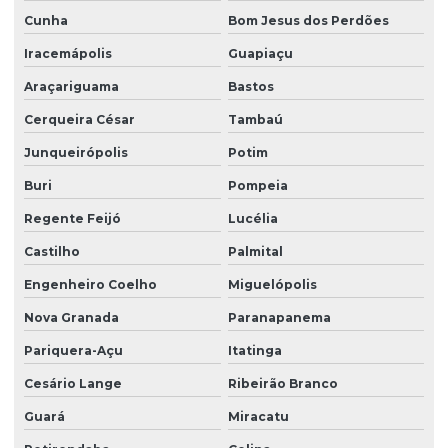
Serviço de limpeza zeladoria
Cunha
Bom Jesus dos Perdões
Serviço de portaria virtual
Iracemápolis
Guapiaçu
Serviço de portaria e zeladoria
Araçariguama
Bastos
Serviço de terceirização de limpeza
Cerqueira César
Tambaú
Serviço terceirizado de limpeza
Junqueirópolis
Potim
Buri
Pompeia
Serviço de zelador condomínio
Regente Feijó
Lucélia
Serviço de zelador terceirizado
Castilho
Palmital
Serviços de facilities
Engenheiro Coelho
Miguelópolis
Serviços de portaria e limpeza
Nova Granada
Paranapanema
Serviços de portaria e recepção
Pariquera-Açu
Itatinga
Serviços de recepção e portaria
Cesário Lange
Ribeirão Branco
Serviços de terceirização de recepção
Guará
Miracatu
Serviços de zeladoria limpeza