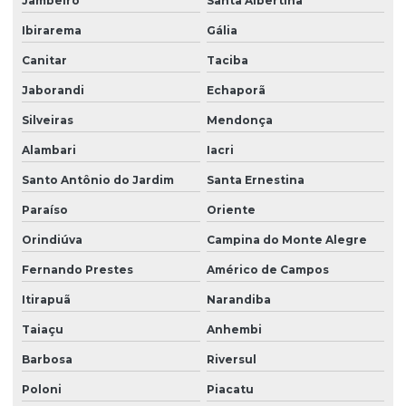
Jambeiro
Santa Albertina
Ibirarema
Gália
Canitar
Taciba
Jaborandi
Echaporã
Silveiras
Mendonça
Alambari
Iacri
Santo Antônio do Jardim
Santa Ernestina
Paraíso
Oriente
Orindiúva
Campina do Monte Alegre
Fernando Prestes
Américo de Campos
Itirapuã
Narandiba
Taiaçu
Anhembi
Barbosa
Riversul
Poloni
Piacatu