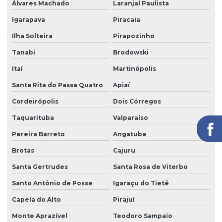
Álvares Machado
Laranjal Paulista
Recepção terceirização
Igarapava
Piracaia
Segurança eletrônica
Ilha Solteira
Pirapozinho
Segurança portaria zeladoria
Tanabi
Brodowski
Serviço de câmeras 24 horas
Itaí
Martinópolis
Serviço de facilities
Santa Rita do Passa Quatro
Apiaí
Serviço de limpeza para empresas
Cordeirópolis
Dois Córregos
Taquarituba
Valparaíso
Serviço de limpeza com equipamentos profissionais
Pereira Barreto
Angatuba
Serviço de limpeza pós obra
Brotas
Cajuru
Serviço de limpeza profissional
Santa Gertrudes
Santa Rosa de Viterbo
Serviço de limpeza terceirizado
Santo Antônio de Posse
Igaraçu do Tietê
Serviço de limpeza terceirizado preço
Capela do Alto
Pirajuí
Serviço de limpeza de vidros
Monte Aprazível
Teodoro Sampaio