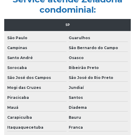
Empresa de limpeza pós obra
condominial:
Empresa de limpeza pós obra são paulo
Empresa de limpeza predial
SP
Empresa de limpeza profissional
São Paulo
Guarulhos
Empresa de limpeza terceirizada
Campinas
São Bernardo do Campo
Empresa de limpeza de vidros
Santo André
Osasco
Empresa limpeza de vidros em altura
Sorocaba
Ribeirão Preto
São José dos Campos
São José do Rio Preto
Empresa de limpeza de vidros e fachadas
Mogi das Cruzes
Jundiaí
Empresa de limpeza de vidros e fachadas sp
Piracicaba
Santos
Empresa de limpeza de vidros e janelas
Mauá
Diadema
Empresa de manutenção predial
Carapicuíba
Bauru
Empresa de portaria e limpeza
Itaquaquecetuba
Franca
Empresa de portaria e recepção