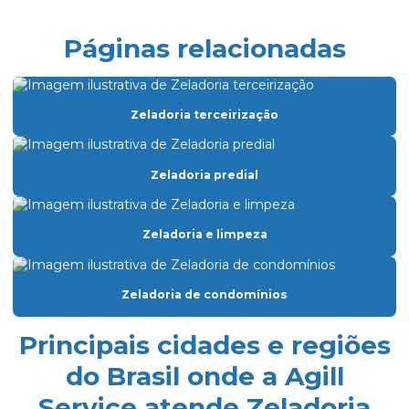
Dedetização preço
Páginas relacionadas
Eletricista de manutenção predial
Empresa de dedetização
Zeladoria terceirização
Empresa especializada em limpeza
Empresa especializada em limpeza de vidros
Zeladoria predial
Empresa de facilities prediais
Empresa facility serviços gerais
Zeladoria e limpeza
Empresa de lavagem de fachada de vidro
Empresa de limpeza condominio
Zeladoria de condomínios
Empresa de limpeza de fachada de prédio
Principais cidades e regiões
Empresa de limpeza de fachadas
do Brasil onde a Agill
Empresa de limpeza facility
Service atende Zeladoria