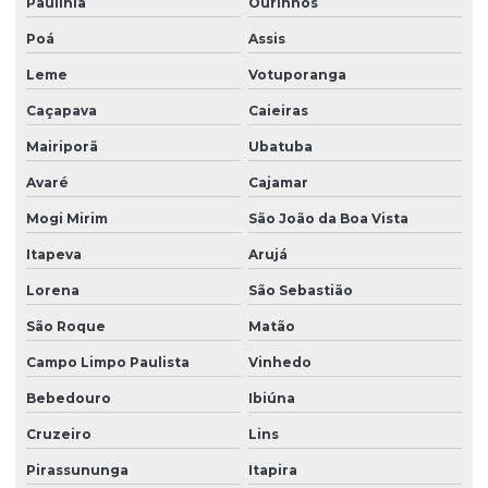
Paulínia
Ourinhos
Facility limpeza e conservação
Poá
Assis
Facility services limpeza
Leme
Votuporanga
Caçapava
Caieiras
Facility serviços terceirizados
Mairiporã
Ubatuba
Facility terceirizacao de mao de obra
Avaré
Cajamar
Firma de limpeza terceirizada
Mogi Mirim
São João da Boa Vista
Lavadora de piso para galpão
Itapeva
Arujá
Lavagem de vidros e fachadas
Lorena
São Sebastião
Limpeza e conservação terceirizada
São Roque
Matão
Limpeza conservação e zeladoria
Campo Limpo Paulista
Vinhedo
Limpeza empresarial
Bebedouro
Ibiúna
Limpeza empresarial especializada
Cruzeiro
Lins
Limpeza empresarial terceirizada
Pirassununga
Itapira