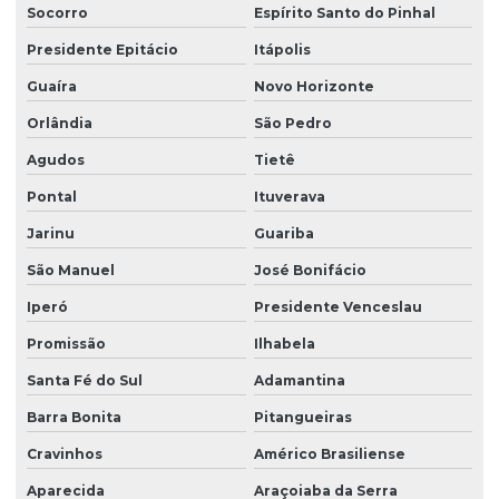
Socorro
Espírito Santo do Pinhal
Limpeza de vidros empresa
Presidente Epitácio
Itápolis
Limpeza de vidros externos
Guaíra
Novo Horizonte
Limpeza de vidros e fachadas
Orlândia
São Pedro
Limpeza de vidros preço
Agudos
Tietê
Limpeza de vidros em prédios
Pontal
Ituverava
Limpeza de vidros profissional
Jarinu
Guariba
Manutenção elétrica predial
São Manuel
José Bonifácio
Manutenção predial facilities
Iperó
Presidente Venceslau
Melhores empresas de portaria virtual
Promissão
Ilhabela
Santa Fé do Sul
Adamantina
Orçamento de limpeza de fachada
Barra Bonita
Pitangueiras
Orçamento de limpeza de vidros
Cravinhos
Américo Brasiliense
Patrimonial zeladoria
Aparecida
Araçoiaba da Serra