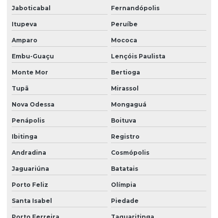
Limpeza escritorio terceirizada
Jaboticabal
Fernandópolis
Itupeva
Peruíbe
Limpeza de fachada comercial
Amparo
Mococa
Limpeza de fachada com hidrojateamento
Embu-Guaçu
Lençóis Paulista
Limpeza de fachada de loja
Monte Mor
Bertioga
Limpeza fachada orçamento
Tupã
Mirassol
Limpeza de fachada preço
Nova Odessa
Mongaguá
Limpeza de fachada predial
Penápolis
Boituva
Limpeza de fachada predial preço
Ibitinga
Registro
Limpeza de fachada predial vidros
Andradina
Cosmópolis
Limpeza de fachadas
Jaguariúna
Batatais
Limpeza de fachadas de prédios
Porto Feliz
Olímpia
Limpeza de fachadas de vidro
Santa Isabel
Piedade
Porto Ferreira
Taquaritinga
Limpeza e manutenção predial terceirizada