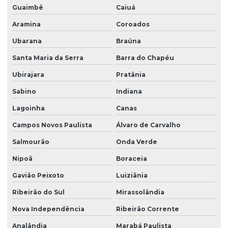
Guaimbê
Caiuá
Aramina
Coroados
Ubarana
Braúna
Santa Maria da Serra
Barra do Chapéu
Ubirajara
Pratânia
Sabino
Indiana
Lagoinha
Canas
Campos Novos Paulista
Álvaro de Carvalho
Salmourão
Onda Verde
Nipoã
Boraceia
Gavião Peixoto
Luiziânia
Ribeirão do Sul
Mirassolândia
Nova Independência
Ribeirão Corrente
Analândia
Marabá Paulista