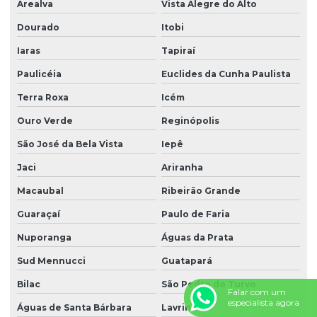
Arealva
Vista Alegre do Alto
Dourado
Itobi
Iaras
Tapiraí
Paulicéia
Euclides da Cunha Paulista
Terra Roxa
Icém
Ouro Verde
Reginópolis
São José da Bela Vista
Iepê
Jaci
Ariranha
Macaubal
Ribeirão Grande
Guaraçaí
Paulo de Faria
Nuporanga
Águas da Prata
Sud Mennucci
Guatapará
Bilac
São Pedro do Turvo
Falar com um
especialista agora
Águas de Santa Bárbara
Lavrinhas