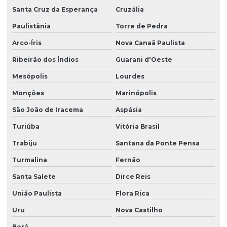
Santa Cruz da Esperança
Cruzália
Paulistânia
Torre de Pedra
Arco-Íris
Nova Canaã Paulista
Ribeirão dos Índios
Guarani d'Oeste
Mesópolis
Lourdes
Monções
Marinópolis
São João de Iracema
Aspásia
Turiúba
Vitória Brasil
Trabiju
Santana da Ponte Pensa
Turmalina
Fernão
Santa Salete
Dirce Reis
União Paulista
Flora Rica
Uru
Nova Castilho
Borá