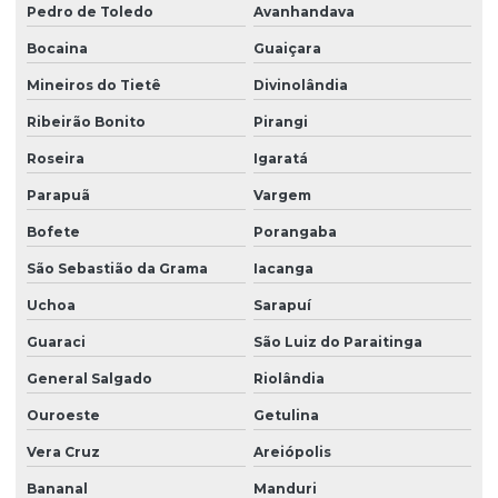
Pedro de Toledo
Avanhandava
Bocaina
Guaiçara
Mineiros do Tietê
Divinolândia
Ribeirão Bonito
Pirangi
Roseira
Igaratá
Parapuã
Vargem
Bofete
Porangaba
São Sebastião da Grama
Iacanga
Uchoa
Sarapuí
Guaraci
São Luiz do Paraitinga
General Salgado
Riolândia
Ouroeste
Getulina
Vera Cruz
Areiópolis
Bananal
Manduri