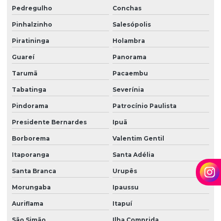
Pedregulho
Conchas
Zeladoria e limpeza
Pinhalzinho
Salesópolis
Zeladoria predial
Piratininga
Holambra
Zeladoria terceirização
Guareí
Panorama
Tarumã
Pacaembu
Tabatinga
Severínia
Pindorama
Patrocínio Paulista
Presidente Bernardes
Ipuã
Borborema
Valentim Gentil
Itaporanga
Santa Adélia
Santa Branca
Urupês
Morungaba
Ipaussu
Auriflama
Itapuí
São Simão
Ilha Comprida