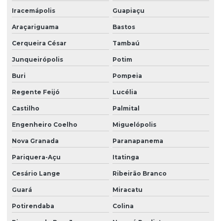
Iracemápolis
Guapiaçu
Serviço de portaria e zeladoria
Araçariguama
Bastos
Serviço de terceirização de limpeza
Cerqueira César
Tambaú
Serviço terceirizado de limpeza
Junqueirópolis
Potim
Serviço de zelador condomínio
Buri
Pompeia
Serviço de zelador terceirizado
Regente Feijó
Lucélia
Serviços de facilities
Castilho
Palmital
Serviços de portaria e limpeza
Engenheiro Coelho
Miguelópolis
Serviços de portaria e recepção
Nova Granada
Paranapanema
Serviços de recepção e portaria
Pariquera-Açu
Itatinga
Cesário Lange
Ribeirão Branco
Serviços de terceirização de recepção
Guará
Miracatu
Serviços de zeladoria limpeza
Potirendaba
Colina
Serviços de zeladoria e segurança em condomínios