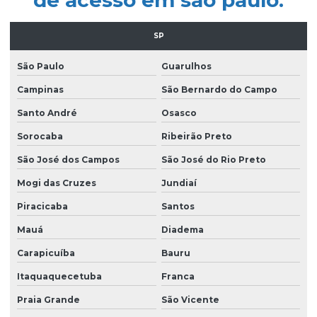
Empresa de limpeza predial
SP
Empresa de limpeza profissional
São Paulo
Guarulhos
Empresa de limpeza terceirizada
Campinas
São Bernardo do Campo
Empresa de limpeza de vidros
Santo André
Osasco
Empresa limpeza de vidros em altura
Sorocaba
Ribeirão Preto
Empresa de limpeza de vidros e fachadas
São José dos Campos
São José do Rio Preto
Empresa de limpeza de vidros e fachadas sp
Mogi das Cruzes
Jundiaí
Empresa de limpeza de vidros e janelas
Piracicaba
Santos
Empresa de manutenção predial
Mauá
Diadema
Empresa de portaria e limpeza
Carapicuíba
Bauru
Empresa de portaria e recepção
Itaquaquecetuba
Franca
Praia Grande
São Vicente
Empresa de portaria remota