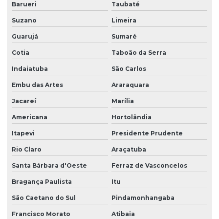
Barueri
Taubaté
Empresa de recepcionista terceirização
Suzano
Limeira
Empresa de serviço terceirizado
Guarujá
Sumaré
Empresa de serviços terceirizados
Cotia
Taboão da Serra
Empresa de serviços terceirizados de limpeza
Indaiatuba
São Carlos
Empresa de terceirização de limpeza
Embu das Artes
Araraquara
Empresa de terceirização de mão de obra
Jacareí
Marília
Empresa terceirização recepcionista
Americana
Hortolândia
Empresa de terceirização de serviços gerais
Itapevi
Presidente Prudente
Empresa de terceirização de serviços de limpeza
Rio Claro
Araçatuba
Empresa terceirização de zelador
Santa Bárbara d'Oeste
Ferraz de Vasconcelos
Bragança Paulista
Itu
Empresa terceirização zeladoria
São Caetano do Sul
Pindamonhangaba
Empresa terceirizada de limpeza
Francisco Morato
Atibaia
Empresa terceirizada portaria