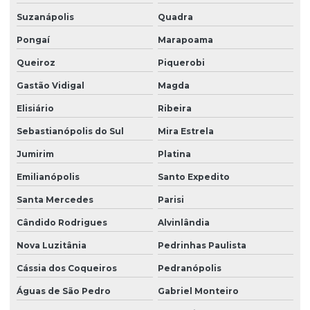
Suzanápolis
Quadra
Pongaí
Marapoama
Queiroz
Piquerobi
Gastão Vidigal
Magda
Elisiário
Ribeira
Sebastianópolis do Sul
Mira Estrela
Jumirim
Platina
Emilianópolis
Santo Expedito
Santa Mercedes
Parisi
Cândido Rodrigues
Alvinlândia
Nova Luzitânia
Pedrinhas Paulista
Cássia dos Coqueiros
Pedranópolis
Águas de São Pedro
Gabriel Monteiro