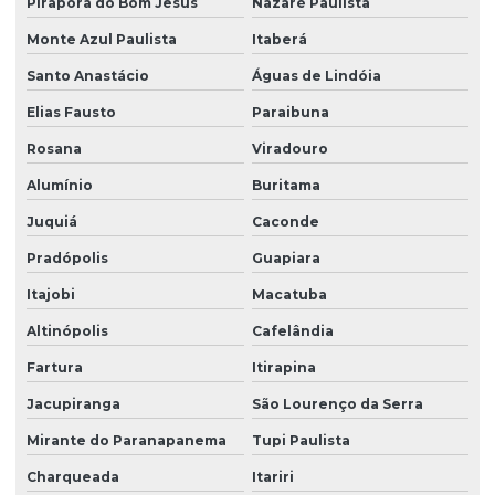
Pirapora do Bom Jesus
Nazaré Paulista
Sistema de portaria virtual
Monte Azul Paulista
Itaberá
Soluções em facilities
Santo Anastácio
Águas de Lindóia
Terceirização de limpeza
Elias Fausto
Paraibuna
Terceirização de limpeza para condomínios
Rosana
Viradouro
Terceirização de limpeza empresarial
Alumínio
Buritama
Terceirização de zeladoria
Juquiá
Caconde
Terceirizada de limpeza
Pradópolis
Guapiara
Torre de monitoramento
Itajobi
Macatuba
Altinópolis
Cafelândia
Trabalho em altura limpeza de fachada
Fartura
Itirapina
Trabalho em altura limpeza de vidros
Jacupiranga
São Lourenço da Serra
Zelador terceirizado
Mirante do Paranapanema
Tupi Paulista
Zeladoria condominial
Charqueada
Itariri
Zeladoria de condomínios