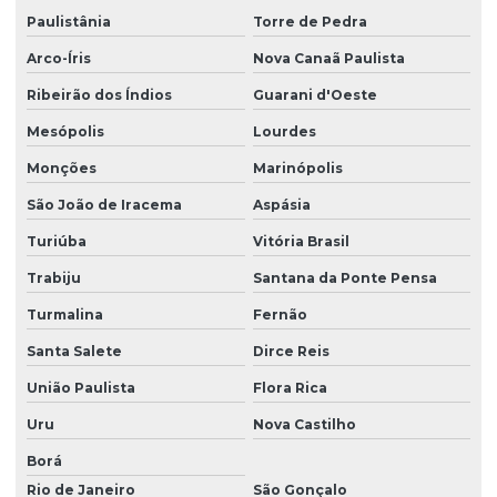
Paulistânia
Torre de Pedra
Arco-Íris
Nova Canaã Paulista
Ribeirão dos Índios
Guarani d'Oeste
Mesópolis
Lourdes
Monções
Marinópolis
São João de Iracema
Aspásia
Turiúba
Vitória Brasil
Trabiju
Santana da Ponte Pensa
Turmalina
Fernão
Santa Salete
Dirce Reis
União Paulista
Flora Rica
Uru
Nova Castilho
Borá
Rio de Janeiro
São Gonçalo