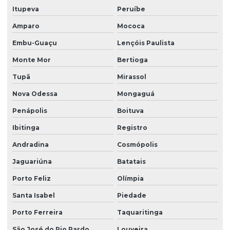
Limpeza de fachada comercial
Itupeva
Peruíbe
Limpeza de fachada com hidrojateamento
Amparo
Mococa
Limpeza de fachada de loja
Embu-Guaçu
Lençóis Paulista
Limpeza fachada orçamento
Monte Mor
Bertioga
Limpeza de fachada preço
Tupã
Mirassol
Limpeza de fachada predial
Nova Odessa
Mongaguá
Penápolis
Boituva
Limpeza de fachada predial preço
Ibitinga
Registro
Limpeza de fachada predial vidros
Andradina
Cosmópolis
Limpeza de fachadas
Jaguariúna
Batatais
Limpeza de fachadas de prédios
Porto Feliz
Olímpia
Limpeza de fachadas de vidro
Santa Isabel
Piedade
Limpeza e manutenção predial terceirizada
Porto Ferreira
Taquaritinga
Limpeza pós obra
São José do Rio Pardo
Louveira