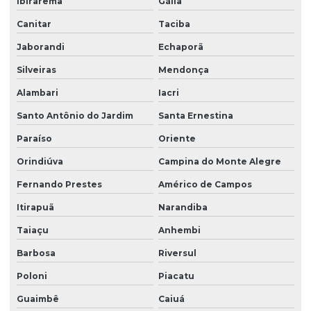
Ibirarema
Gália
Canitar
Taciba
Jaborandi
Echaporã
Silveiras
Mendonça
Alambari
Iacri
Santo Antônio do Jardim
Santa Ernestina
Paraíso
Oriente
Orindiúva
Campina do Monte Alegre
Fernando Prestes
Américo de Campos
Itirapuã
Narandiba
Taiaçu
Anhembi
Barbosa
Riversul
Poloni
Piacatu
Guaimbê
Caiuá