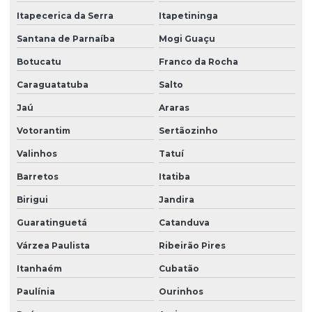
Itapecerica da Serra
Itapetininga
Empresa de zeladoria e portaria
Santana de Parnaíba
Mogi Guaçu
Empresas de limpeza zeladoria
Botucatu
Franco da Rocha
Empresas de portaria virtual
Caraguatatuba
Salto
Empresas de recepção e atendimento
Jaú
Araras
Facilities condominio
Votorantim
Sertãozinho
Facilities limpeza
Valinhos
Tatuí
Facilities serviços
Barretos
Itatiba
Facilities terceirização
Birigui
Jandira
Guaratinguetá
Catanduva
Facility comercial
Várzea Paulista
Ribeirão Pires
Facility empresa de limpeza
Itanhaém
Cubatão
Facility empresa terceirizada
Paulínia
Ourinhos
Facility limpeza e conservação