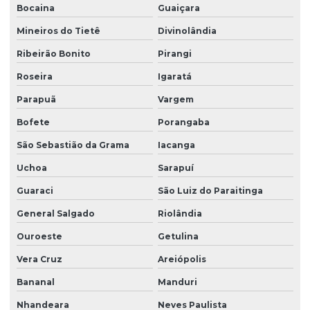
Bocaina
Guaiçara
Mineiros do Tietê
Divinolândia
Ribeirão Bonito
Pirangi
Roseira
Igaratá
Parapuã
Vargem
Bofete
Porangaba
São Sebastião da Grama
Iacanga
Uchoa
Sarapuí
Guaraci
São Luiz do Paraitinga
General Salgado
Riolândia
Ouroeste
Getulina
Vera Cruz
Areiópolis
Bananal
Manduri
Nhandeara
Neves Paulista