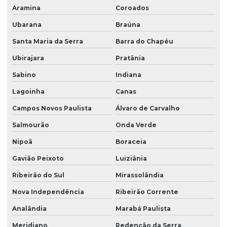
Aramina
Coroados
Ubarana
Braúna
Santa Maria da Serra
Barra do Chapéu
Ubirajara
Pratânia
Sabino
Indiana
Lagoinha
Canas
Campos Novos Paulista
Álvaro de Carvalho
Salmourão
Onda Verde
Nipoã
Boraceia
Gavião Peixoto
Luiziânia
Ribeirão do Sul
Mirassolândia
Nova Independência
Ribeirão Corrente
Analândia
Marabá Paulista
Meridiano
Redenção da Serra