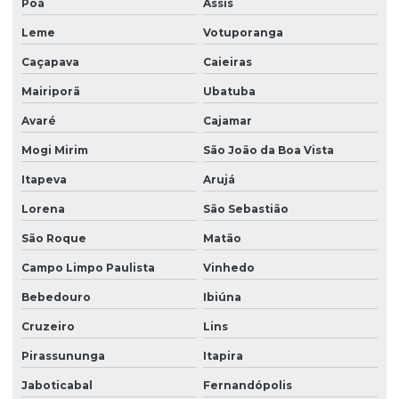
Poá
Assis
Facility services limpeza
Leme
Votuporanga
Facility serviços terceirizados
Caçapava
Caieiras
Facility terceirizacao de mao de obra
Mairiporã
Ubatuba
Firma de limpeza terceirizada
Avaré
Cajamar
Lavadora de piso para galpão
Mogi Mirim
São João da Boa Vista
Lavagem de vidros e fachadas
Itapeva
Arujá
Limpeza e conservação terceirizada
Lorena
São Sebastião
São Roque
Matão
Limpeza conservação e zeladoria
Campo Limpo Paulista
Vinhedo
Limpeza empresarial
Bebedouro
Ibiúna
Limpeza empresarial especializada
Cruzeiro
Lins
Limpeza empresarial terceirizada
Pirassununga
Itapira
Limpeza escritorio terceirizada
Jaboticabal
Fernandópolis