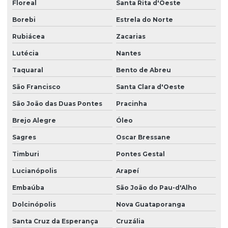
Floreal
Santa Rita d'Oeste
Borebi
Estrela do Norte
Rubiácea
Zacarias
Lutécia
Nantes
Taquaral
Bento de Abreu
São Francisco
Santa Clara d'Oeste
São João das Duas Pontes
Pracinha
Brejo Alegre
Óleo
Sagres
Oscar Bressane
Timburi
Pontes Gestal
Lucianópolis
Arapeí
Embaúba
São João do Pau-d'Alho
Dolcinópolis
Nova Guataporanga
Santa Cruz da Esperança
Cruzália