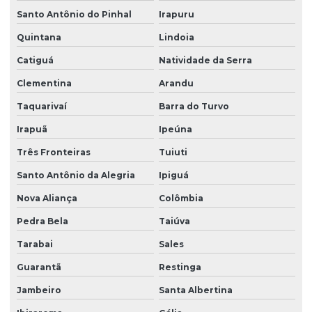
Santo Antônio do Pinhal
Irapuru
Quintana
Lindoia
Catiguá
Natividade da Serra
Clementina
Arandu
Taquarivaí
Barra do Turvo
Irapuã
Ipeúna
Três Fronteiras
Tuiuti
Santo Antônio da Alegria
Ipiguá
Nova Aliança
Colômbia
Pedra Bela
Taiúva
Tarabai
Sales
Guarantã
Restinga
Jambeiro
Santa Albertina