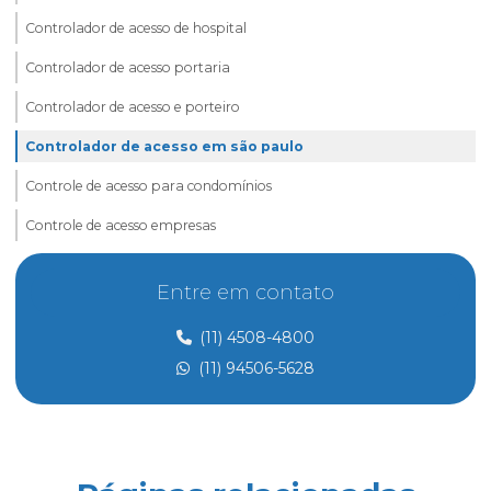
Controlador de acesso de hospital
Controlador de acesso portaria
Controlador de acesso e porteiro
Controlador de acesso em são paulo
Controle de acesso para condomínios
Controle de acesso empresas
Controle de acesso e portaria
Entre em contato
Controle de acesso preço
(11) 4508-4800
Controle de acesso de prestadores de serviço
(11) 94506-5628
Dedetização
Dedetização perto de mim
Dedetização preço