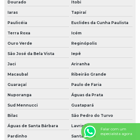
Dourado
Itobi
Iaras
Tapiraí
Paulicéia
Euclides da Cunha Paulista
Terra Roxa
Icém
Ouro Verde
Reginópolis
São José da Bela Vista
Iepê
Jaci
Ariranha
Macaubal
Ribeirão Grande
Guaraçaí
Paulo de Faria
Nuporanga
Águas da Prata
Sud Mennucci
Guatapará
Bilac
São Pedro do Turvo
Águas de Santa Bárbara
Lavrinhas
Falar com um
especialista agora
Pardinho
Santa Lúcia