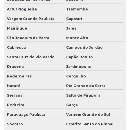
Limpeza pós obra valor
Artur Nogueira
Tremembé
Limpeza predial terceirizada
Vargem Grande Paulista
Capivari
Limpeza profissional em empresas
Mairinque
Jales
Limpeza profissional de piso
São Joaquim da Barra
Monte Alto
Cabreúva
Campos do Jordão
Limpeza profissional de pisos
Santa Cruz do Rio Pardo
Capão Bonito
Limpeza profissional pós obra
Dracena
Jardinópolis
Limpeza profissional de vidros
Pederneiras
Cerquilho
Limpeza terceirizada
Itararé
Rio Grande da Serra
Limpeza de vidro predial
Serrana
Salto de Pirapora
Limpeza de vidros em altura
Pedreira
Garça
Limpeza de vidros em altura valor
Paraguaçu Paulista
Vargem Grande do Sul
Limpeza de vidros empresa
Socorro
Espírito Santo do Pinhal