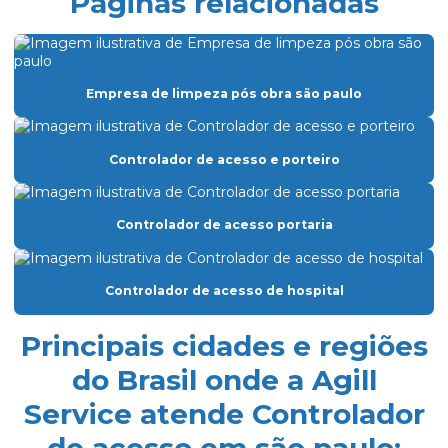
Páginas relacionadas
Eletricista de manutenção predial
Empresa de dedetização
Empresa especializada em limpeza
Empresa de limpeza pós obra são paulo
Empresa especializada em limpeza de vidros
Empresa de facilities prediais
Controlador de acesso e porteiro
Empresa facility serviços gerais
Controlador de acesso portaria
Empresa de lavagem de fachada de vidro
Empresa de limpeza condominio
Controlador de acesso de hospital
Empresa de limpeza de fachada de prédio
Empresa de limpeza de fachadas
Principais cidades e regiões
Empresa de limpeza facility
do Brasil onde a Agill
Service atende Controlador
Empresa de limpeza pós obra
de acesso em são paulo:
Empresa de limpeza pós obra são paulo