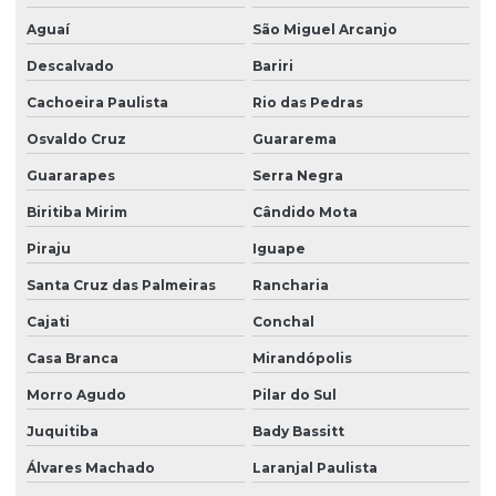
Portaria eletrônica condomínio
Aguaí
São Miguel Arcanjo
Descalvado
Bariri
Portaria remota
Cachoeira Paulista
Rio das Pedras
Portaria remota condomínio
Osvaldo Cruz
Guararema
Portaria remota preço
Guararapes
Serra Negra
Portaria e zeladoria
Biritiba Mirim
Cândido Mota
Portaria e zeladoria terceirizadas
Piraju
Iguape
Poste de câmeras
Santa Cruz das Palmeiras
Rancharia
Prestação de serviço zeladoria
Cajati
Conchal
Recepção com controle de acesso
Casa Branca
Mirandópolis
Recepção e portaria
Morro Agudo
Pilar do Sul
Recepção e segurança em portarias
Juquitiba
Bady Bassitt
Recepção terceirização
Álvares Machado
Laranjal Paulista