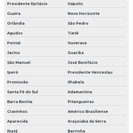
Limpeza de vidros externos
Presidente Epitácio
Itápolis
Limpeza de vidros e fachadas
Guaíra
Novo Horizonte
Limpeza de vidros preço
Orlândia
São Pedro
Agudos
Tietê
Limpeza de vidros em prédios
Pontal
Ituverava
Limpeza de vidros profissional
Jarinu
Guariba
Manutenção elétrica predial
São Manuel
José Bonifácio
Manutenção predial facilities
Iperó
Presidente Venceslau
Melhores empresas de portaria virtual
Promissão
Ilhabela
Orçamento de limpeza de fachada
Santa Fé do Sul
Adamantina
Orçamento de limpeza de vidros
Barra Bonita
Pitangueiras
Patrimonial zeladoria
Cravinhos
Américo Brasiliense
Portaria de condomínio automatizada
Aparecida
Araçoiaba da Serra
Portaria eletrônica
Ibaté
Barrinha