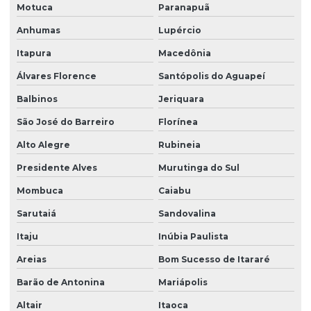
Motuca
Paranapuã
Anhumas
Lupércio
Itapura
Macedônia
Álvares Florence
Santópolis do Aguapeí
Balbinos
Jeriquara
São José do Barreiro
Florínea
Alto Alegre
Rubineia
Presidente Alves
Murutinga do Sul
Mombuca
Caiabu
Sarutaiá
Sandovalina
Itaju
Inúbia Paulista
Areias
Bom Sucesso de Itararé
Barão de Antonina
Mariápolis
Altair
Itaoca