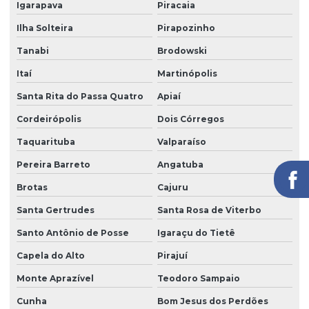
Igarapava
Piracaia
Segurança eletrônica
Ilha Solteira
Pirapozinho
Segurança portaria zeladoria
Tanabi
Brodowski
Serviço de câmeras 24 horas
Itaí
Martinópolis
Serviço de facilities
Santa Rita do Passa Quatro
Apiaí
Serviço de limpeza para empresas
Cordeirópolis
Dois Córregos
Serviço de limpeza com equipamentos profissionais
Taquarituba
Valparaíso
Serviço de limpeza pós obra
Pereira Barreto
Angatuba
Serviço de limpeza profissional
Brotas
Cajuru
Serviço de limpeza terceirizado
Santa Gertrudes
Santa Rosa de Viterbo
Serviço de limpeza terceirizado preço
Santo Antônio de Posse
Igaraçu do Tietê
Serviço de limpeza de vidros
Capela do Alto
Pirajuí
Monte Aprazível
Teodoro Sampaio
Serviço de limpeza zeladoria
Cunha
Bom Jesus dos Perdões
Serviço de portaria virtual