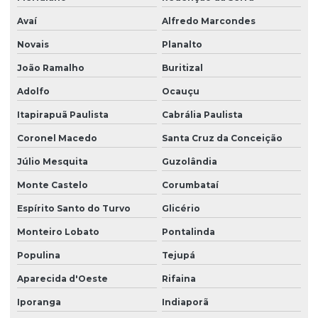
Avaí
Alfredo Marcondes
Novais
Planalto
João Ramalho
Buritizal
Adolfo
Ocauçu
Itapirapuã Paulista
Cabrália Paulista
Coronel Macedo
Santa Cruz da Conceição
Júlio Mesquita
Guzolândia
Monte Castelo
Corumbataí
Espírito Santo do Turvo
Glicério
Monteiro Lobato
Pontalinda
Populina
Tejupá
Aparecida d'Oeste
Rifaina
Iporanga
Indiaporã