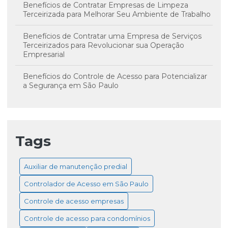
Benefícios de Contratar Empresas de Limpeza
Terceirizada para Melhorar Seu Ambiente de Trabalho
Benefícios de Contratar uma Empresa de Serviços
Terceirizados para Revolucionar sua Operação
Empresarial
Benefícios do Controle de Acesso para Potencializar
a Segurança em São Paulo
Câmeras de Monitoramento 24 Horas: Proteja Seu
Patrimônio e Assegure Tranquilidade Total
Tags
Como a portaria eletrônica revoluciona a segurança e
a comodidade em condomínios
Auxiliar de manutenção predial
Como Escolher o Controle de Acesso Ideal para
Empresas e Garantir Segurança Eficiente
Controlador de Acesso em São Paulo
Como o Auxiliar de Manutenção Predial Contribui
Controle de acesso empresas
para a Segurança e o Conforto dos Ambientes
Controle de acesso para condomínios