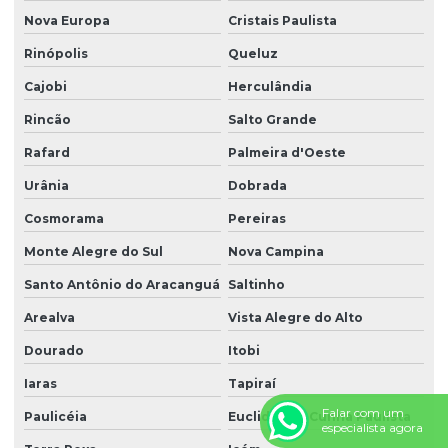
Nova Europa
Cristais Paulista
Rinópolis
Queluz
Cajobi
Herculândia
Rincão
Salto Grande
Rafard
Palmeira d'Oeste
Urânia
Dobrada
Cosmorama
Pereiras
Monte Alegre do Sul
Nova Campina
Santo Antônio do Aracanguá
Saltinho
Arealva
Vista Alegre do Alto
Dourado
Itobi
Iaras
Tapiraí
Falar com um
Paulicéia
Euclides da Cunha Paulista
especialista agora