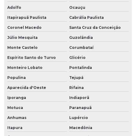
Adolfo
Ocauçu
Itapirapuã Paulista
Cabrália Paulista
Coronel Macedo
Santa Cruz da Conceição
Júlio Mesquita
Guzolândia
Monte Castelo
Corumbataí
Espírito Santo do Turvo
Glicério
Monteiro Lobato
Pontalinda
Populina
Tejupá
Aparecida d'Oeste
Rifaina
Iporanga
Indiaporã
Motuca
Paranapuã
Anhumas
Lupércio
Itapura
Macedônia