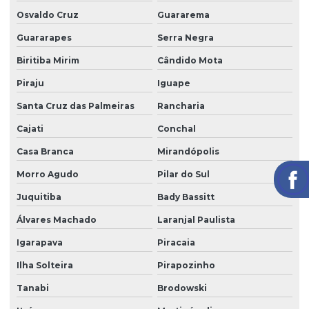
Osvaldo Cruz
Guararema
Portaria remota preço
Guararapes
Serra Negra
Portaria e zeladoria
Biritiba Mirim
Cândido Mota
Portaria e zeladoria terceirizadas
Piraju
Iguape
Poste de câmeras
Santa Cruz das Palmeiras
Rancharia
Prestação de serviço zeladoria
Cajati
Conchal
Recepção com controle de acesso
Casa Branca
Mirandópolis
Recepção e portaria
Morro Agudo
Pilar do Sul
Recepção e segurança em portarias
Juquitiba
Bady Bassitt
Recepção terceirização
Álvares Machado
Laranjal Paulista
Igarapava
Piracaia
Segurança eletrônica
Ilha Solteira
Pirapozinho
Segurança portaria zeladoria
Tanabi
Brodowski
Serviço de câmeras 24 horas