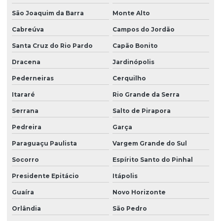
Limpeza profissional de piso
São Joaquim da Barra
Monte Alto
Cabreúva
Campos do Jordão
Limpeza profissional de pisos
Santa Cruz do Rio Pardo
Capão Bonito
Limpeza profissional pós obra
Dracena
Jardinópolis
Limpeza profissional de vidros
Pederneiras
Cerquilho
Limpeza terceirizada
Itararé
Rio Grande da Serra
Limpeza de vidro predial
Serrana
Salto de Pirapora
Limpeza de vidros em altura
Pedreira
Garça
Limpeza de vidros em altura valor
Paraguaçu Paulista
Vargem Grande do Sul
Limpeza de vidros empresa
Socorro
Espírito Santo do Pinhal
Limpeza de vidros externos
Presidente Epitácio
Itápolis
Limpeza de vidros e fachadas
Guaíra
Novo Horizonte
Limpeza de vidros preço
Orlândia
São Pedro