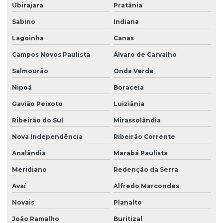
Ubirajara
Pratânia
Sabino
Indiana
Lagoinha
Canas
Campos Novos Paulista
Álvaro de Carvalho
Salmourão
Onda Verde
Nipoã
Boraceia
Gavião Peixoto
Luiziânia
Ribeirão do Sul
Mirassolândia
Nova Independência
Ribeirão Corrente
Analândia
Marabá Paulista
Meridiano
Redenção da Serra
Avaí
Alfredo Marcondes
Novais
Planalto
João Ramalho
Buritizal