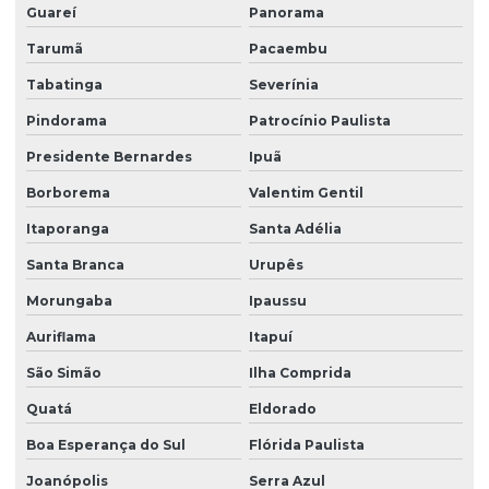
Zeladoria terceirização
Guareí
Panorama
Tarumã
Pacaembu
Tabatinga
Severínia
Pindorama
Patrocínio Paulista
Presidente Bernardes
Ipuã
Borborema
Valentim Gentil
Itaporanga
Santa Adélia
Santa Branca
Urupês
Morungaba
Ipaussu
Auriflama
Itapuí
São Simão
Ilha Comprida
Quatá
Eldorado
Boa Esperança do Sul
Flórida Paulista
Joanópolis
Serra Azul