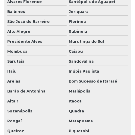
Álvares Florence
Santópolis do Aguapeí
Balbinos
Jeriquara
São José do Barreiro
Florínea
Alto Alegre
Rubineia
Presidente Alves
Murutinga do Sul
Mombuca
Caiabu
Sarutaiá
Sandovalina
Itaju
Inúbia Paulista
Areias
Bom Sucesso de Itararé
Barão de Antonina
Mariápolis
Altair
Itaoca
Suzanápolis
Quadra
Pongaí
Marapoama
Queiroz
Piquerobi