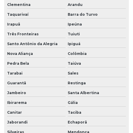
Clementina
Arandu
Taquarivaí
Barra do Turvo
Irapuã
Ipeúna
Três Fronteiras
Tuiuti
Santo Antônio da Alegria
Ipiguá
Nova Aliança
Colômbia
Pedra Bela
Taiúva
Tarabai
Sales
Guarantã
Restinga
Jambeiro
Santa Albertina
Ibirarema
Gália
Canitar
Taciba
Jaborandi
Echaporã
Silveiras
Mendonça