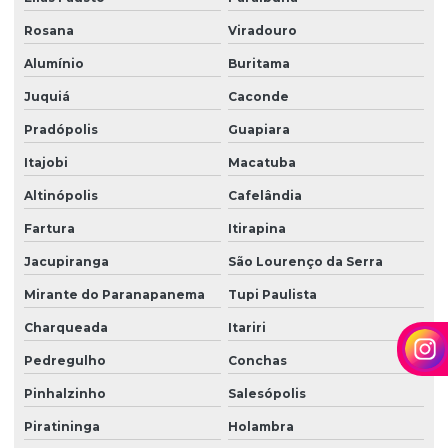
Terceirização de limpeza para condomínios
Rosana
Viradouro
Terceirização de limpeza empresarial
Alumínio
Buritama
Terceirização de zeladoria
Juquiá
Caconde
Terceirizada de limpeza
Pradópolis
Guapiara
Torre de monitoramento
Itajobi
Macatuba
Altinópolis
Cafelândia
Trabalho em altura limpeza de fachada
Fartura
Itirapina
Trabalho em altura limpeza de vidros
Jacupiranga
São Lourenço da Serra
Zelador terceirizado
Mirante do Paranapanema
Tupi Paulista
Zeladoria condominial
Charqueada
Itariri
Zeladoria de condomínios
Pedregulho
Conchas
Zeladoria e limpeza
Pinhalzinho
Salesópolis
Zeladoria predial
Piratininga
Holambra