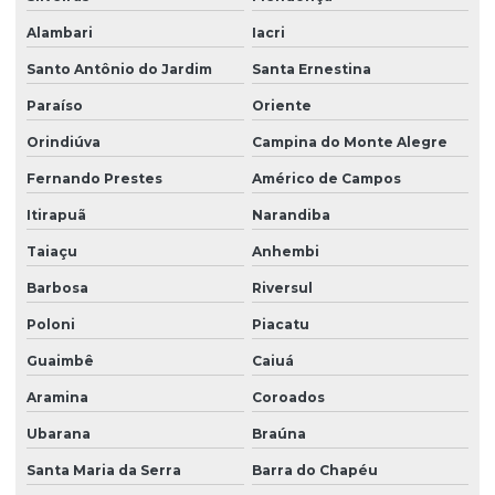
Alambari
Iacri
Santo Antônio do Jardim
Santa Ernestina
Paraíso
Oriente
Orindiúva
Campina do Monte Alegre
Fernando Prestes
Américo de Campos
Itirapuã
Narandiba
Taiaçu
Anhembi
Barbosa
Riversul
Poloni
Piacatu
Guaimbê
Caiuá
Aramina
Coroados
Ubarana
Braúna
Santa Maria da Serra
Barra do Chapéu