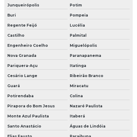
Junqueirópolis
Potim
Serviço de zelador condomínio
Buri
Pompeia
Serviço de zelador terceirizado
Regente Feijó
Lucélia
Serviços de facilities
Castilho
Palmital
Serviços de portaria e limpeza
Engenheiro Coelho
Miguelópolis
Serviços de portaria e recepção
Nova Granada
Paranapanema
Serviços de recepção e portaria
Pariquera-Açu
Itatinga
Cesário Lange
Ribeirão Branco
Serviços de terceirização de recepção
Guará
Miracatu
Serviços de zeladoria limpeza
Potirendaba
Colina
Serviços de zeladoria e segurança em condomínios
Pirapora do Bom Jesus
Nazaré Paulista
Sistema de portaria virtual
Monte Azul Paulista
Itaberá
Soluções em facilities
Santo Anastácio
Águas de Lindóia
Terceirização de limpeza
Elias Fausto
Paraibuna