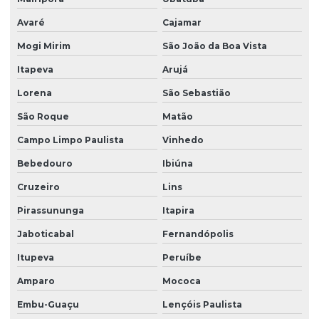
Firma de limpeza terceirizada
Avaré
Cajamar
Lavadora de piso para galpão
Mogi Mirim
São João da Boa Vista
Lavagem de vidros e fachadas
Itapeva
Arujá
Limpeza e conservação terceirizada
Lorena
São Sebastião
São Roque
Matão
Limpeza conservação e zeladoria
Campo Limpo Paulista
Vinhedo
Limpeza empresarial
Bebedouro
Ibiúna
Limpeza empresarial especializada
Cruzeiro
Lins
Limpeza empresarial terceirizada
Pirassununga
Itapira
Limpeza escritorio terceirizada
Jaboticabal
Fernandópolis
Limpeza de fachada comercial
Itupeva
Peruíbe
Limpeza de fachada com hidrojateamento
Amparo
Mococa
Limpeza de fachada de loja
Embu-Guaçu
Lençóis Paulista