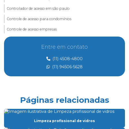
Controlador de acesso em são paulo
Controle de acesso para condomínios
Controle de acesso empresas
Controle de acesso e portaria
Entre em contato
Controle de acesso preço
(11) 4508-4800
Controle de acesso de prestadores de serviço
(11) 94506-5628
Dedetização
Dedetização perto de mim
Dedetização preço
Páginas relacionadas
Eletricista de manutenção predial
Empresa de dedetização
Limpeza profissional de vidros
Empresa especializada em limpeza