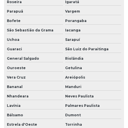
Roseira
Igaratá
Parapuã
Vargem
Bofete
Porangaba
São Sebastião da Grama
Iacanga
Uchoa
Sarapuí
Guaraci
São Luiz do Paraitinga
General Salgado
Riolândia
Ouroeste
Getulina
Vera Cruz
Areiópolis
Bananal
Manduri
Nhandeara
Neves Paulista
Lavínia
Palmares Paulista
Bálsamo
Dumont
Estrela d'Oeste
Torrinha