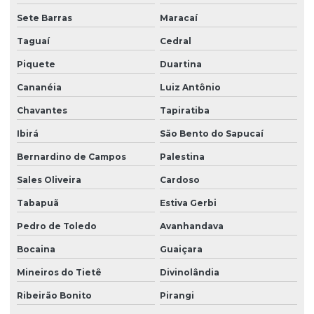
Sete Barras
Maracaí
Taguaí
Cedral
Piquete
Duartina
Cananéia
Luiz Antônio
Chavantes
Tapiratiba
Ibirá
São Bento do Sapucaí
Bernardino de Campos
Palestina
Sales Oliveira
Cardoso
Tabapuã
Estiva Gerbi
Pedro de Toledo
Avanhandava
Bocaina
Guaiçara
Mineiros do Tietê
Divinolândia
Ribeirão Bonito
Pirangi