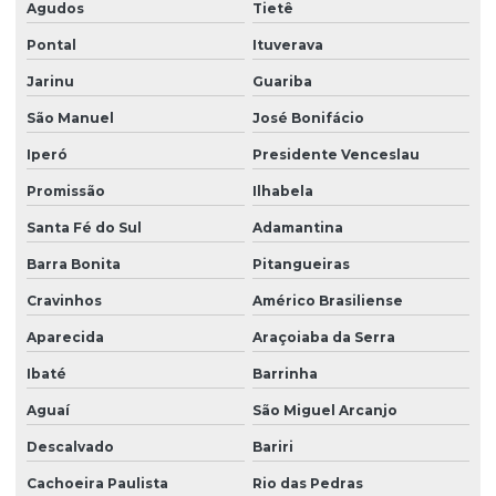
Agudos
Tietê
Limpeza de vidros em prédios
Pontal
Ituverava
Limpeza de vidros profissional
Jarinu
Guariba
Manutenção elétrica predial
São Manuel
José Bonifácio
Manutenção predial facilities
Iperó
Presidente Venceslau
Melhores empresas de portaria virtual
Promissão
Ilhabela
Orçamento de limpeza de fachada
Santa Fé do Sul
Adamantina
Orçamento de limpeza de vidros
Barra Bonita
Pitangueiras
Patrimonial zeladoria
Cravinhos
Américo Brasiliense
Portaria de condomínio automatizada
Aparecida
Araçoiaba da Serra
Portaria eletrônica
Ibaté
Barrinha
Portaria eletrônica condomínio
Aguaí
São Miguel Arcanjo
Descalvado
Bariri
Portaria remota
Cachoeira Paulista
Rio das Pedras
Portaria remota condomínio