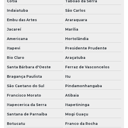
Cotia
Taboão da Serra
Empresa de serviços terceirizados de limpeza
Indaiatuba
São Carlos
Empresa de terceirização de limpeza
Embu das Artes
Araraquara
Empresa de terceirização de mão de obra
Jacareí
Marília
Empresa terceirização recepcionista
Americana
Hortolândia
Empresa de terceirização de serviços gerais
Itapevi
Presidente Prudente
Empresa de terceirização de serviços de limpeza
Rio Claro
Araçatuba
Empresa terceirização de zelador
Santa Bárbara d'Oeste
Ferraz de Vasconcelos
Bragança Paulista
Itu
Empresa terceirização zeladoria
São Caetano do Sul
Pindamonhangaba
Empresa terceirizada de limpeza
Francisco Morato
Atibaia
Empresa terceirizada portaria
Itapecerica da Serra
Itapetininga
Empresa de zeladoria e portaria
Santana de Parnaíba
Mogi Guaçu
Empresas de limpeza zeladoria
Botucatu
Franco da Rocha