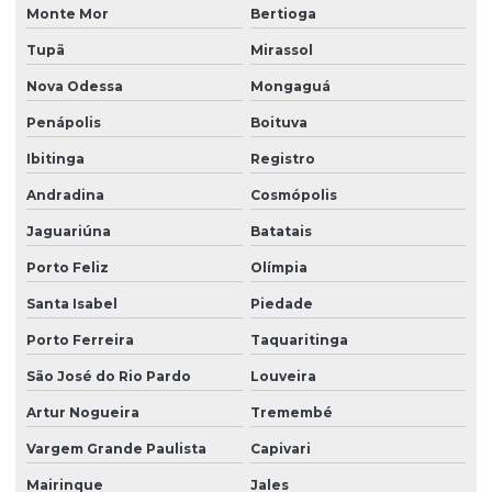
Limpeza fachada orçamento
Monte Mor
Bertioga
Limpeza de fachada preço
Tupã
Mirassol
Limpeza de fachada predial
Nova Odessa
Mongaguá
Penápolis
Boituva
Limpeza de fachada predial preço
Ibitinga
Registro
Limpeza de fachada predial vidros
Andradina
Cosmópolis
Limpeza de fachadas
Jaguariúna
Batatais
Limpeza de fachadas de prédios
Porto Feliz
Olímpia
Limpeza de fachadas de vidro
Santa Isabel
Piedade
Limpeza e manutenção predial terceirizada
Porto Ferreira
Taquaritinga
Limpeza pós obra
São José do Rio Pardo
Louveira
Limpeza pós obra valor
Artur Nogueira
Tremembé
Limpeza predial terceirizada
Vargem Grande Paulista
Capivari
Limpeza profissional em empresas
Mairinque
Jales