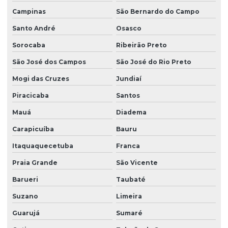
Campinas
São Bernardo do Campo
Empresa de limpeza de vidros
Santo André
Osasco
Empresa limpeza de vidros em altura
Sorocaba
Ribeirão Preto
Empresa de limpeza de vidros e fachadas
São José dos Campos
São José do Rio Preto
Empresa de limpeza de vidros e fachadas sp
Mogi das Cruzes
Jundiaí
Empresa de limpeza de vidros e janelas
Piracicaba
Santos
Empresa de manutenção predial
Mauá
Diadema
Empresa de portaria e limpeza
Carapicuíba
Bauru
Empresa de portaria e recepção
Itaquaquecetuba
Franca
Praia Grande
São Vicente
Empresa de portaria remota
Barueri
Taubaté
Empresa de recepcionista terceirização
Suzano
Limeira
Empresa de serviço terceirizado
Guarujá
Sumaré
Empresa de serviços terceirizados