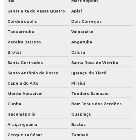
Itaí
Martinópolis
Serviço de facilities
Santa Rita do Passa Quatro
Apiaí
Serviço de limpeza para empresas
Cordeirópolis
Dois Córregos
Serviço de limpeza com equipamentos profissionais
Taquarituba
Valparaíso
Serviço de limpeza pós obra
Pereira Barreto
Angatuba
Serviço de limpeza profissional
Brotas
Cajuru
Serviço de limpeza terceirizado
Santa Gertrudes
Santa Rosa de Viterbo
Serviço de limpeza terceirizado preço
Santo Antônio de Posse
Igaraçu do Tietê
Serviço de limpeza de vidros
Capela do Alto
Pirajuí
Monte Aprazível
Teodoro Sampaio
Serviço de limpeza zeladoria
Cunha
Bom Jesus dos Perdões
Serviço de portaria virtual
Iracemápolis
Guapiaçu
Serviço de portaria e zeladoria
Araçariguama
Bastos
Serviço de terceirização de limpeza
Cerqueira César
Tambaú
Serviço terceirizado de limpeza