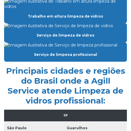
Empresa especializada em limpeza de vidros
Empresa de facilities prediais
Trabalho em altura limpeza de vidros
Empresa facility serviços gerais
Serviço de limpeza de vidros
Empresa de lavagem de fachada de vidro
Empresa de limpeza condominio
Serviço de limpeza profissional
Empresa de limpeza de fachada de prédio
Empresa de limpeza de fachadas
Principais cidades e regiões
Empresa de limpeza facility
do Brasil onde a Agill
Service atende Limpeza de
Empresa de limpeza pós obra
vidros profissional:
Empresa de limpeza pós obra são paulo
Empresa de limpeza predial
SP
Empresa de limpeza profissional
São Paulo
Guarulhos
Empresa de limpeza terceirizada