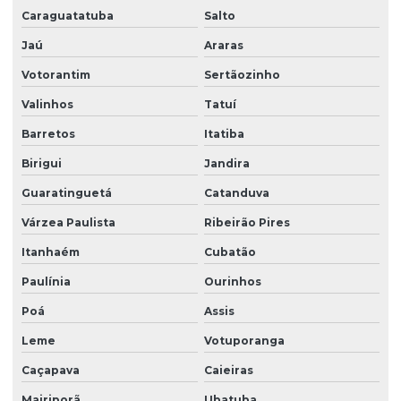
Empresas de portaria virtual
Caraguatatuba
Salto
Empresas de recepção e atendimento
Jaú
Araras
Facilities condominio
Votorantim
Sertãozinho
Facilities limpeza
Valinhos
Tatuí
Facilities serviços
Barretos
Itatiba
Facilities terceirização
Birigui
Jandira
Guaratinguetá
Catanduva
Facility comercial
Várzea Paulista
Ribeirão Pires
Facility empresa de limpeza
Itanhaém
Cubatão
Facility empresa terceirizada
Paulínia
Ourinhos
Facility limpeza e conservação
Poá
Assis
Facility services limpeza
Leme
Votuporanga
Facility serviços terceirizados
Caçapava
Caieiras
Facility terceirizacao de mao de obra
Mairiporã
Ubatuba