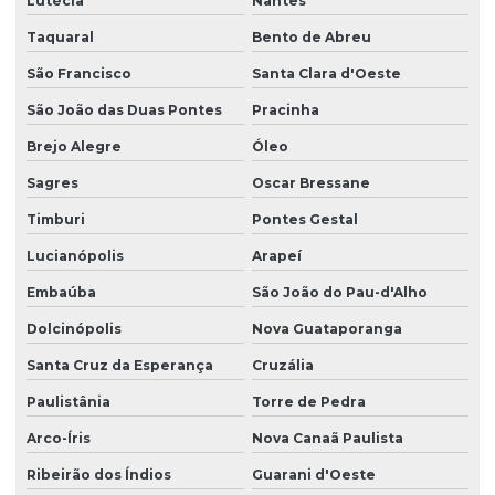
Lutécia
Nantes
Taquaral
Bento de Abreu
São Francisco
Santa Clara d'Oeste
São João das Duas Pontes
Pracinha
Brejo Alegre
Óleo
Sagres
Oscar Bressane
Timburi
Pontes Gestal
Lucianópolis
Arapeí
Embaúba
São João do Pau-d'Alho
Dolcinópolis
Nova Guataporanga
Santa Cruz da Esperança
Cruzália
Paulistânia
Torre de Pedra
Arco-Íris
Nova Canaã Paulista
Ribeirão dos Índios
Guarani d'Oeste