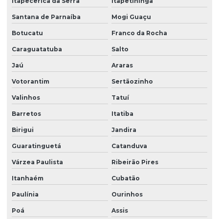
Itapecerica da Serra
Itapetininga
Empresa de zeladoria e portaria
Santana de Parnaíba
Mogi Guaçu
Empresas de limpeza zeladoria
Botucatu
Franco da Rocha
Empresas de portaria virtual
Caraguatatuba
Salto
Empresas de recepção e atendimento
Jaú
Araras
Facilities condominio
Votorantim
Sertãozinho
Facilities limpeza
Valinhos
Tatuí
Facilities serviços
Barretos
Itatiba
Facilities terceirização
Birigui
Jandira
Guaratinguetá
Catanduva
Facility comercial
Várzea Paulista
Ribeirão Pires
Facility empresa de limpeza
Itanhaém
Cubatão
Facility empresa terceirizada
Paulínia
Ourinhos
Facility limpeza e conservação
Poá
Assis
Facility services limpeza