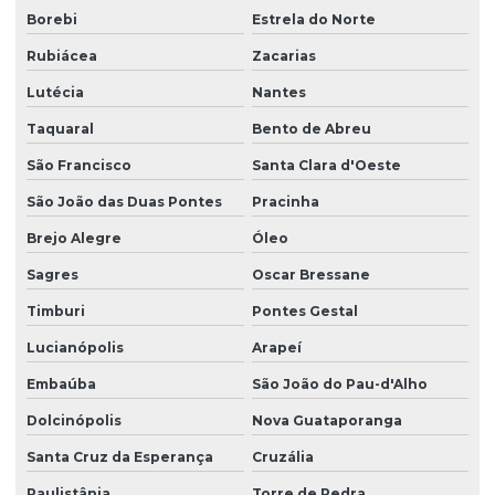
Borebi
Estrela do Norte
Rubiácea
Zacarias
Lutécia
Nantes
Taquaral
Bento de Abreu
São Francisco
Santa Clara d'Oeste
São João das Duas Pontes
Pracinha
Brejo Alegre
Óleo
Sagres
Oscar Bressane
Timburi
Pontes Gestal
Lucianópolis
Arapeí
Embaúba
São João do Pau-d'Alho
Dolcinópolis
Nova Guataporanga
Santa Cruz da Esperança
Cruzália
Paulistânia
Torre de Pedra