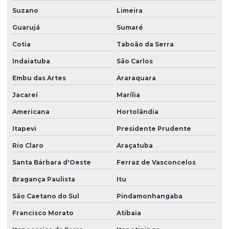
Suzano
Limeira
Empresa de serviço terceirizado
Guarujá
Sumaré
Empresa de serviços terceirizados
Cotia
Taboão da Serra
Empresa de serviços terceirizados de limpeza
Indaiatuba
São Carlos
Empresa de terceirização de limpeza
Embu das Artes
Araraquara
Empresa de terceirização de mão de obra
Jacareí
Marília
Empresa terceirização recepcionista
Americana
Hortolândia
Empresa de terceirização de serviços gerais
Itapevi
Presidente Prudente
Empresa de terceirização de serviços de limpeza
Rio Claro
Araçatuba
Empresa terceirização de zelador
Santa Bárbara d'Oeste
Ferraz de Vasconcelos
Bragança Paulista
Itu
Empresa terceirização zeladoria
São Caetano do Sul
Pindamonhangaba
Empresa terceirizada de limpeza
Francisco Morato
Atibaia
Empresa terceirizada portaria