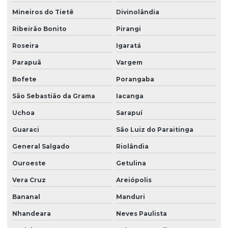
Mineiros do Tietê
Divinolândia
Ribeirão Bonito
Pirangi
Roseira
Igaratá
Parapuã
Vargem
Bofete
Porangaba
São Sebastião da Grama
Iacanga
Uchoa
Sarapuí
Guaraci
São Luiz do Paraitinga
General Salgado
Riolândia
Ouroeste
Getulina
Vera Cruz
Areiópolis
Bananal
Manduri
Nhandeara
Neves Paulista