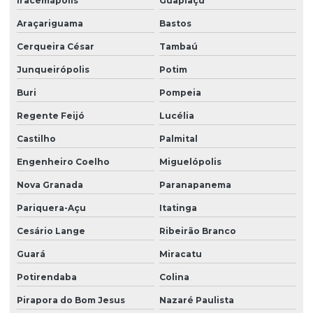
Iracemápolis
Guapiaçu
Serviço de portaria e zeladoria
Araçariguama
Bastos
Serviço de terceirização de limpeza
Cerqueira César
Tambaú
Serviço terceirizado de limpeza
Junqueirópolis
Potim
Serviço de zelador condomínio
Buri
Pompeia
Serviço de zelador terceirizado
Regente Feijó
Lucélia
Serviços de facilities
Castilho
Palmital
Serviços de portaria e limpeza
Engenheiro Coelho
Miguelópolis
Serviços de portaria e recepção
Nova Granada
Paranapanema
Serviços de recepção e portaria
Pariquera-Açu
Itatinga
Cesário Lange
Ribeirão Branco
Serviços de terceirização de recepção
Guará
Miracatu
Serviços de zeladoria limpeza
Potirendaba
Colina
Serviços de zeladoria e segurança em condomínios
Pirapora do Bom Jesus
Nazaré Paulista
Sistema de portaria virtual