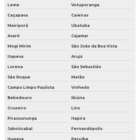
Leme
Votuporanga
Facility serviços terceirizados
Caçapava
Caieiras
Facility terceirizacao de mao de obra
Mairiporã
Ubatuba
Firma de limpeza terceirizada
Avaré
Cajamar
Lavadora de piso para galpão
Mogi Mirim
São João da Boa Vista
Lavagem de vidros e fachadas
Itapeva
Arujá
Limpeza e conservação terceirizada
Lorena
São Sebastião
São Roque
Matão
Limpeza conservação e zeladoria
Campo Limpo Paulista
Vinhedo
Limpeza empresarial
Bebedouro
Ibiúna
Limpeza empresarial especializada
Cruzeiro
Lins
Limpeza empresarial terceirizada
Pirassununga
Itapira
Limpeza escritorio terceirizada
Jaboticabal
Fernandópolis
Limpeza de fachada comercial
Itupeva
Peruíbe