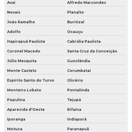
Avaí
Alfredo Marcondes
Novais
Planalto
João Ramalho
Buritizal
Adolfo
Ocauçu
Itapirapuã Paulista
Cabrália Paulista
Coronel Macedo
Santa Cruz da Conceição
Júlio Mesquita
Guzolândia
Monte Castelo
Corumbataí
Espírito Santo do Turvo
Glicério
Monteiro Lobato
Pontalinda
Populina
Tejupá
Aparecida d'Oeste
Rifaina
Iporanga
Indiaporã
Motuca
Paranapuã