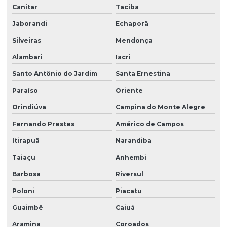
Canitar
Taciba
Jaborandi
Echaporã
Silveiras
Mendonça
Alambari
Iacri
Santo Antônio do Jardim
Santa Ernestina
Paraíso
Oriente
Orindiúva
Campina do Monte Alegre
Fernando Prestes
Américo de Campos
Itirapuã
Narandiba
Taiaçu
Anhembi
Barbosa
Riversul
Poloni
Piacatu
Guaimbê
Caiuá
Aramina
Coroados