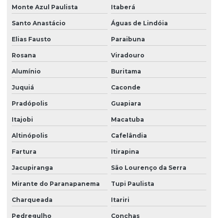
Monte Azul Paulista
Itaberá
Soluções em facilities
Santo Anastácio
Águas de Lindóia
Terceirização de limpeza
Elias Fausto
Paraibuna
Terceirização de limpeza para condomínios
Rosana
Viradouro
Terceirização de limpeza empresarial
Alumínio
Buritama
Terceirização de zeladoria
Juquiá
Caconde
Terceirizada de limpeza
Pradópolis
Guapiara
Torre de monitoramento
Itajobi
Macatuba
Altinópolis
Cafelândia
Trabalho em altura limpeza de fachada
Fartura
Itirapina
Trabalho em altura limpeza de vidros
Jacupiranga
São Lourenço da Serra
Zelador terceirizado
Mirante do Paranapanema
Tupi Paulista
Zeladoria condominial
Charqueada
Itariri
Zeladoria de condomínios
Pedregulho
Conchas