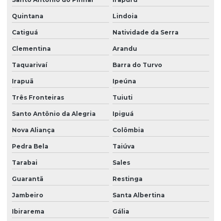
Quintana
Lindoia
Catiguá
Natividade da Serra
Clementina
Arandu
Taquarivaí
Barra do Turvo
Irapuã
Ipeúna
Três Fronteiras
Tuiuti
Santo Antônio da Alegria
Ipiguá
Nova Aliança
Colômbia
Pedra Bela
Taiúva
Tarabai
Sales
Guarantã
Restinga
Jambeiro
Santa Albertina
Ibirarema
Gália