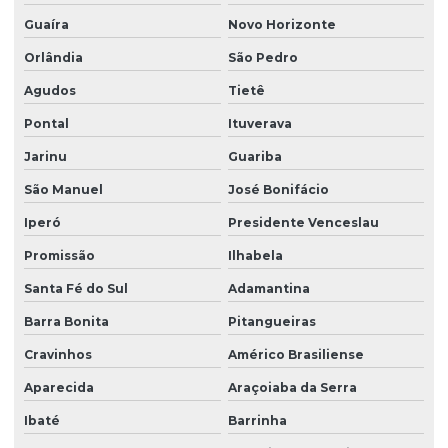
Limpeza de vidros e fachadas
Guaíra
Novo Horizonte
Limpeza de vidros preço
Orlândia
São Pedro
Agudos
Tietê
Limpeza de vidros em prédios
Pontal
Ituverava
Limpeza de vidros profissional
Jarinu
Guariba
Manutenção elétrica predial
São Manuel
José Bonifácio
Manutenção predial facilities
Iperó
Presidente Venceslau
Melhores empresas de portaria virtual
Promissão
Ilhabela
Orçamento de limpeza de fachada
Santa Fé do Sul
Adamantina
Orçamento de limpeza de vidros
Barra Bonita
Pitangueiras
Patrimonial zeladoria
Cravinhos
Américo Brasiliense
Portaria de condomínio automatizada
Aparecida
Araçoiaba da Serra
Portaria eletrônica
Ibaté
Barrinha