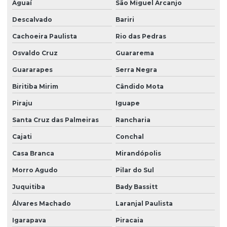
Portaria eletrônica condomínio
Aguaí
São Miguel Arcanjo
Descalvado
Bariri
Portaria remota
Cachoeira Paulista
Rio das Pedras
Portaria remota condomínio
Osvaldo Cruz
Guararema
Portaria remota preço
Guararapes
Serra Negra
Portaria e zeladoria
Biritiba Mirim
Cândido Mota
Portaria e zeladoria terceirizadas
Piraju
Iguape
Poste de câmeras
Santa Cruz das Palmeiras
Rancharia
Prestação de serviço zeladoria
Cajati
Conchal
Recepção com controle de acesso
Casa Branca
Mirandópolis
Recepção e portaria
Morro Agudo
Pilar do Sul
Recepção e segurança em portarias
Juquitiba
Bady Bassitt
Recepção terceirização
Álvares Machado
Laranjal Paulista
Igarapava
Piracaia
Segurança eletrônica