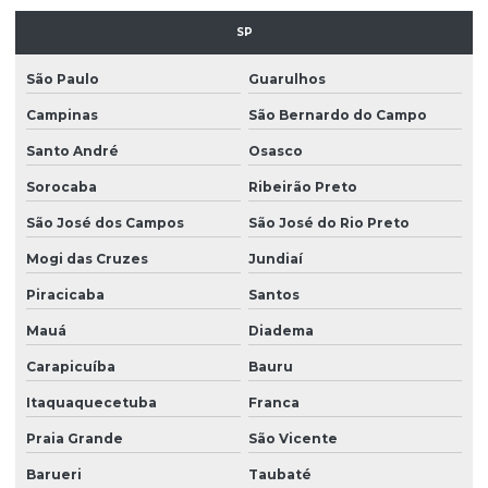
Empresa de limpeza predial
SP
Empresa de limpeza profissional
São Paulo
Guarulhos
Empresa de limpeza terceirizada
Campinas
São Bernardo do Campo
Empresa de limpeza de vidros
Santo André
Osasco
Empresa limpeza de vidros em altura
Sorocaba
Ribeirão Preto
Empresa de limpeza de vidros e fachadas
São José dos Campos
São José do Rio Preto
Empresa de limpeza de vidros e fachadas sp
Mogi das Cruzes
Jundiaí
Empresa de limpeza de vidros e janelas
Piracicaba
Santos
Empresa de manutenção predial
Mauá
Diadema
Empresa de portaria e limpeza
Carapicuíba
Bauru
Empresa de portaria e recepção
Itaquaquecetuba
Franca
Praia Grande
São Vicente
Empresa de portaria remota
Barueri
Taubaté
Empresa de recepcionista terceirização