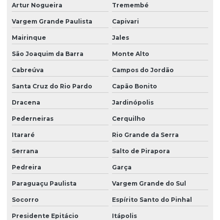
Limpeza pós obra valor
Artur Nogueira
Tremembé
Limpeza predial terceirizada
Vargem Grande Paulista
Capivari
Limpeza profissional em empresas
Mairinque
Jales
Limpeza profissional de piso
São Joaquim da Barra
Monte Alto
Cabreúva
Campos do Jordão
Limpeza profissional de pisos
Santa Cruz do Rio Pardo
Capão Bonito
Limpeza profissional pós obra
Dracena
Jardinópolis
Limpeza profissional de vidros
Pederneiras
Cerquilho
Limpeza terceirizada
Itararé
Rio Grande da Serra
Limpeza de vidro predial
Serrana
Salto de Pirapora
Limpeza de vidros em altura
Pedreira
Garça
Limpeza de vidros em altura valor
Paraguaçu Paulista
Vargem Grande do Sul
Limpeza de vidros empresa
Socorro
Espírito Santo do Pinhal
Limpeza de vidros externos
Presidente Epitácio
Itápolis