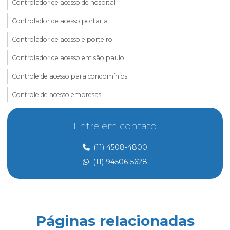
Controlador de acesso de hospital
Controlador de acesso portaria
Controlador de acesso e porteiro
Controlador de acesso em são paulo
Controle de acesso para condomínios
Controle de acesso empresas
Controle de acesso e portaria
Entre em contato
Controle de acesso preço
(11) 4508-4800
Controle de acesso de prestadores de serviço
(11) 94506-5628
Dedetização
Dedetização perto de mim
Dedetização preço
Páginas relacionadas
Eletricista de manutenção predial