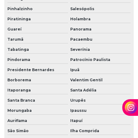
Zeladoria e limpeza
Pinhalzinho
Salesópolis
Zeladoria predial
Piratininga
Holambra
Zeladoria terceirização
Guareí
Panorama
Tarumã
Pacaembu
Tabatinga
Severínia
Pindorama
Patrocínio Paulista
Presidente Bernardes
Ipuã
Borborema
Valentim Gentil
Itaporanga
Santa Adélia
Santa Branca
Urupês
Morungaba
Ipaussu
Auriflama
Itapuí
São Simão
Ilha Comprida