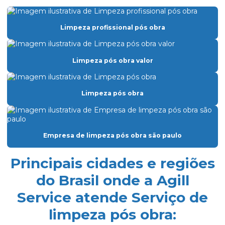
Empresa de dedetização
Limpeza profissional pós obra
Empresa especializada em limpeza
Empresa especializada em limpeza de vidros
Limpeza pós obra valor
Empresa de facilities prediais
Empresa facility serviços gerais
Limpeza pós obra
Empresa de lavagem de fachada de vidro
Empresa de limpeza condominio
Empresa de limpeza pós obra são paulo
Empresa de limpeza de fachada de prédio
Empresa de limpeza de fachadas
Principais cidades e regiões
Empresa de limpeza facility
do Brasil onde a Agill
Service atende Serviço de
Empresa de limpeza pós obra
limpeza pós obra:
Empresa de limpeza pós obra são paulo