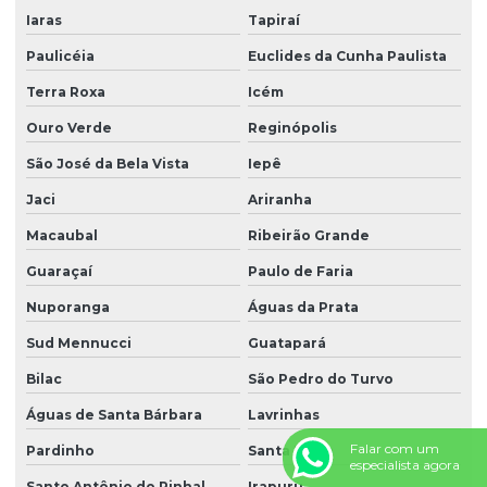
Iaras
Tapiraí
Paulicéia
Euclides da Cunha Paulista
Terra Roxa
Icém
Ouro Verde
Reginópolis
São José da Bela Vista
Iepê
Jaci
Ariranha
Macaubal
Ribeirão Grande
Guaraçaí
Paulo de Faria
Nuporanga
Águas da Prata
Sud Mennucci
Guatapará
Bilac
São Pedro do Turvo
Águas de Santa Bárbara
Lavrinhas
Falar com um
Pardinho
Santa Lúcia
especialista agora
Santo Antônio do Pinhal
Irapuru