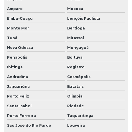
Limpeza de fachada com hidrojateamento
Amparo
Mococa
Limpeza de fachada de loja
Embu-Guaçu
Lençóis Paulista
Limpeza fachada orçamento
Monte Mor
Bertioga
Limpeza de fachada preço
Tupã
Mirassol
Limpeza de fachada predial
Nova Odessa
Mongaguá
Penápolis
Boituva
Limpeza de fachada predial preço
Ibitinga
Registro
Limpeza de fachada predial vidros
Andradina
Cosmópolis
Limpeza de fachadas
Jaguariúna
Batatais
Limpeza de fachadas de prédios
Porto Feliz
Olímpia
Limpeza de fachadas de vidro
Santa Isabel
Piedade
Limpeza e manutenção predial terceirizada
Porto Ferreira
Taquaritinga
Limpeza pós obra
São José do Rio Pardo
Louveira