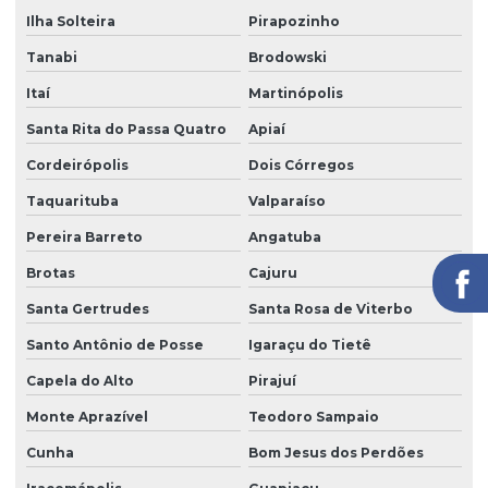
Ilha Solteira
Pirapozinho
Segurança portaria zeladoria
Tanabi
Brodowski
Serviço de câmeras 24 horas
Itaí
Martinópolis
Serviço de facilities
Santa Rita do Passa Quatro
Apiaí
Serviço de limpeza para empresas
Cordeirópolis
Dois Córregos
Serviço de limpeza com equipamentos profissionais
Taquarituba
Valparaíso
Serviço de limpeza pós obra
Pereira Barreto
Angatuba
Serviço de limpeza profissional
Brotas
Cajuru
Serviço de limpeza terceirizado
Santa Gertrudes
Santa Rosa de Viterbo
Serviço de limpeza terceirizado preço
Santo Antônio de Posse
Igaraçu do Tietê
Serviço de limpeza de vidros
Capela do Alto
Pirajuí
Monte Aprazível
Teodoro Sampaio
Serviço de limpeza zeladoria
Cunha
Bom Jesus dos Perdões
Serviço de portaria virtual