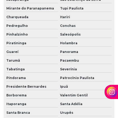
Zelador terceirizado
Mirante do Paranapanema
Tupi Paulista
Zeladoria condominial
Charqueada
Itariri
Zeladoria de condomínios
Pedregulho
Conchas
Pinhalzinho
Salesópolis
Zeladoria e limpeza
Piratininga
Holambra
Zeladoria predial
Guareí
Panorama
Zeladoria terceirização
Tarumã
Pacaembu
Tabatinga
Severínia
Pindorama
Patrocínio Paulista
Presidente Bernardes
Ipuã
Borborema
Valentim Gentil
Itaporanga
Santa Adélia
Santa Branca
Urupês