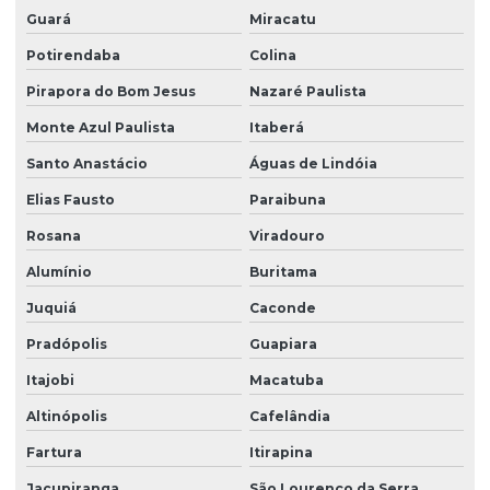
Serviços de terceirização de recepção
Guará
Miracatu
Serviços de zeladoria limpeza
Potirendaba
Colina
Serviços de zeladoria e segurança em condomínios
Pirapora do Bom Jesus
Nazaré Paulista
Sistema de portaria virtual
Monte Azul Paulista
Itaberá
Soluções em facilities
Santo Anastácio
Águas de Lindóia
Elias Fausto
Paraibuna
Terceirização de limpeza
Rosana
Viradouro
Terceirização de limpeza para condomínios
Alumínio
Buritama
Terceirização de limpeza empresarial
Juquiá
Caconde
Terceirização de zeladoria
Pradópolis
Guapiara
Terceirizada de limpeza
Itajobi
Macatuba
Torre de monitoramento
Altinópolis
Cafelândia
Trabalho em altura limpeza de fachada
Fartura
Itirapina
Trabalho em altura limpeza de vidros
Jacupiranga
São Lourenço da Serra