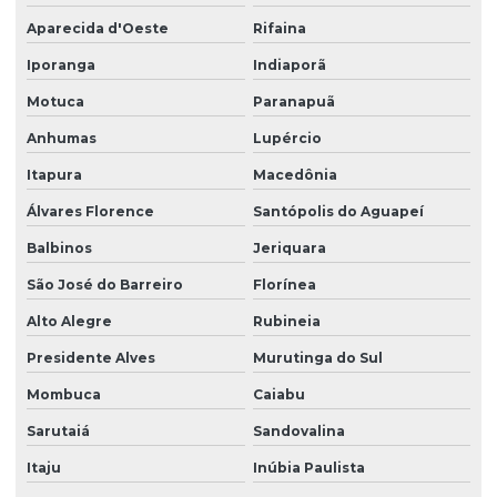
Aparecida d'Oeste
Rifaina
Iporanga
Indiaporã
Motuca
Paranapuã
Anhumas
Lupércio
Itapura
Macedônia
Álvares Florence
Santópolis do Aguapeí
Balbinos
Jeriquara
São José do Barreiro
Florínea
Alto Alegre
Rubineia
Presidente Alves
Murutinga do Sul
Mombuca
Caiabu
Sarutaiá
Sandovalina
Itaju
Inúbia Paulista