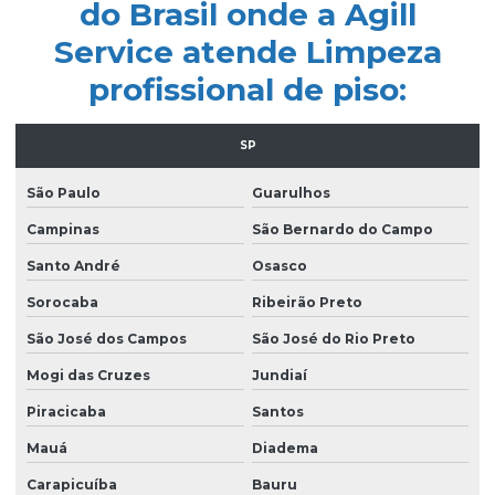
do Brasil onde a Agill
Empresa de limpeza facility
Service atende Limpeza
Empresa de limpeza pós obra
profissional de piso:
Empresa de limpeza pós obra são paulo
Empresa de limpeza predial
SP
Empresa de limpeza profissional
São Paulo
Guarulhos
Empresa de limpeza terceirizada
Campinas
São Bernardo do Campo
Empresa de limpeza de vidros
Santo André
Osasco
Empresa limpeza de vidros em altura
Sorocaba
Ribeirão Preto
São José dos Campos
São José do Rio Preto
Empresa de limpeza de vidros e fachadas
Mogi das Cruzes
Jundiaí
Empresa de limpeza de vidros e fachadas sp
Piracicaba
Santos
Empresa de limpeza de vidros e janelas
Mauá
Diadema
Empresa de manutenção predial
Carapicuíba
Bauru