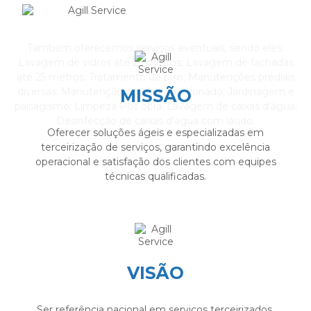
Também oferecemos serviços eventuais, sendo eles:
Lavagem de vidros até 25 metros; Lavagem de fachadas
até 25 metros; Tratamento de piso; Manutenções prediais
MISSÃO
diversas; Manutenção em Ar condicionado; Jardinagem e
paisagismo; Limpeza Pós obra; Lavagem de caixas d'água;
Desinfecção de caixas d'água com laudo.
Oferecer soluções ágeis e especializadas em
terceirização de serviços, garantindo excelência
operacional e satisfação dos clientes com equipes
técnicas qualificadas.
VISÃO
Ser referência nacional em serviços terceirizados,