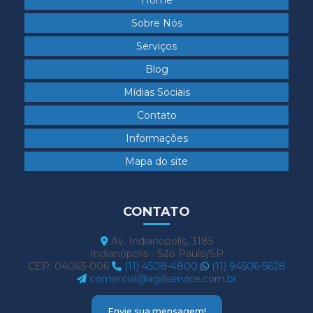
Home
Sobre Nós
Serviços
Blog
Mídias Sociais
Contato
Informações
Mapa do site
CONTATO
Av. Indianópolis, 3185
Indianópolis - São Paulo/SP
CEP: 04063-006
(11) 4508-4800
(11) 94506-5628
comercial@agillservice.com.br
Envie sua mensagem!