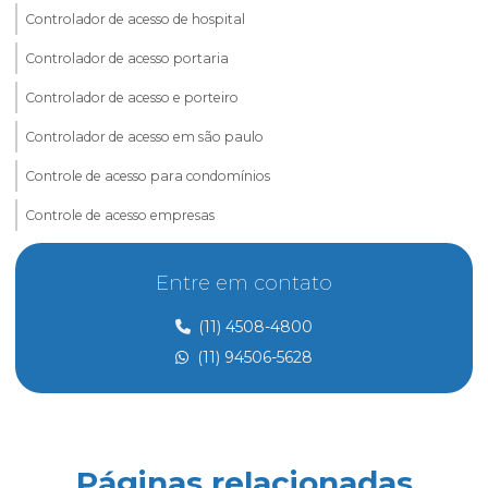
Controlador de acesso de hospital
Controlador de acesso portaria
Controlador de acesso e porteiro
Controlador de acesso em são paulo
Controle de acesso para condomínios
Controle de acesso empresas
Controle de acesso e portaria
Entre em contato
Controle de acesso preço
(11) 4508-4800
Controle de acesso de prestadores de serviço
(11) 94506-5628
Dedetização
Dedetização perto de mim
Dedetização preço
Páginas relacionadas