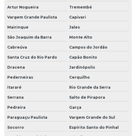
Limpeza pós obra valor
Artur Nogueira
Tremembé
Limpeza predial terceirizada
Vargem Grande Paulista
Capivari
Limpeza profissional em empresas
Mairinque
Jales
Limpeza profissional de piso
São Joaquim da Barra
Monte Alto
Cabreúva
Campos do Jordão
Limpeza profissional de pisos
Santa Cruz do Rio Pardo
Capão Bonito
Limpeza profissional pós obra
Dracena
Jardinópolis
Limpeza profissional de vidros
Pederneiras
Cerquilho
Limpeza terceirizada
Itararé
Rio Grande da Serra
Limpeza de vidro predial
Serrana
Salto de Pirapora
Limpeza de vidros em altura
Pedreira
Garça
Limpeza de vidros em altura valor
Paraguaçu Paulista
Vargem Grande do Sul
Limpeza de vidros empresa
Socorro
Espírito Santo do Pinhal
Limpeza de vidros externos