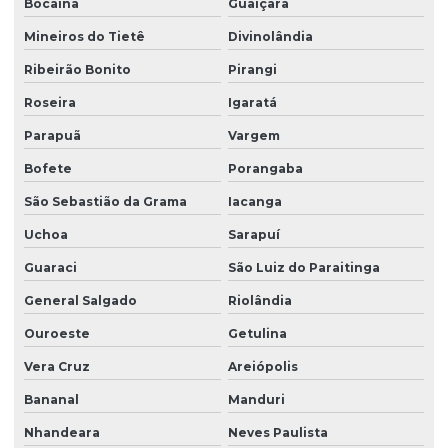
Bocaina
Guaiçara
Mineiros do Tietê
Divinolândia
Ribeirão Bonito
Pirangi
Roseira
Igaratá
Parapuã
Vargem
Bofete
Porangaba
São Sebastião da Grama
Iacanga
Uchoa
Sarapuí
Guaraci
São Luiz do Paraitinga
General Salgado
Riolândia
Ouroeste
Getulina
Vera Cruz
Areiópolis
Bananal
Manduri
Nhandeara
Neves Paulista