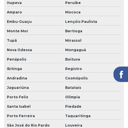
Itupeva
Peruíbe
Limpeza de fachada com hidrojateamento
Amparo
Mococa
Limpeza de fachada de loja
Embu-Guaçu
Lençóis Paulista
Limpeza fachada orçamento
Monte Mor
Bertioga
Limpeza de fachada preço
Tupã
Mirassol
Limpeza de fachada predial
Nova Odessa
Mongaguá
Penápolis
Boituva
Limpeza de fachada predial preço
Ibitinga
Registro
Limpeza de fachada predial vidros
Andradina
Cosmópolis
Limpeza de fachadas
Jaguariúna
Batatais
Limpeza de fachadas de prédios
Porto Feliz
Olímpia
Limpeza de fachadas de vidro
Santa Isabel
Piedade
Limpeza e manutenção predial terceirizada
Porto Ferreira
Taquaritinga
Limpeza pós obra
São José do Rio Pardo
Louveira