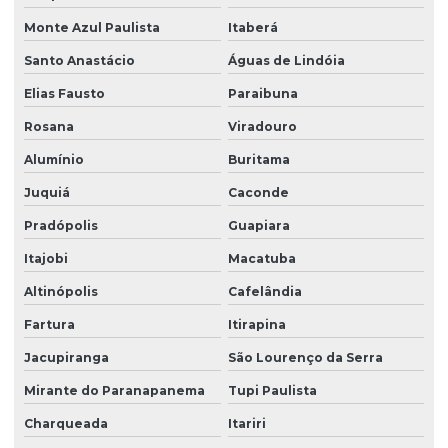
Sistema de portaria virtual
Monte Azul Paulista
Itaberá
Soluções em facilities
Santo Anastácio
Águas de Lindóia
Terceirização de limpeza
Elias Fausto
Paraibuna
Terceirização de limpeza para condomínios
Rosana
Viradouro
Terceirização de limpeza empresarial
Alumínio
Buritama
Terceirização de zeladoria
Juquiá
Caconde
Terceirizada de limpeza
Pradópolis
Guapiara
Torre de monitoramento
Itajobi
Macatuba
Altinópolis
Cafelândia
Trabalho em altura limpeza de fachada
Fartura
Itirapina
Trabalho em altura limpeza de vidros
Jacupiranga
São Lourenço da Serra
Zelador terceirizado
Mirante do Paranapanema
Tupi Paulista
Zeladoria condominial
Charqueada
Itariri
Zeladoria de condomínios