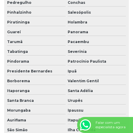
Pedregulho
Conchas
Zeladoria e limpeza
Pinhalzinho
Salesópolis
Zeladoria predial
Piratininga
Holambra
Zeladoria terceirização
Guareí
Panorama
Tarumã
Pacaembu
Tabatinga
Severínia
Pindorama
Patrocínio Paulista
Presidente Bernardes
Ipuã
Borborema
Valentim Gentil
Itaporanga
Santa Adélia
Santa Branca
Urupês
Morungaba
Ipaussu
Auriflama
Itapuí
Falar com um
especialista agora
São Simão
Ilha Comprida