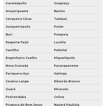
Iracemápolis
Guapiaçu
Serviço de portaria e zeladoria
Araçariguama
Bastos
Serviço de terceirização de limpeza
Cerqueira César
Tambaú
Serviço terceirizado de limpeza
Junqueirópolis
Potim
Serviço de zelador condomínio
Buri
Pompeia
Serviço de zelador terceirizado
Regente Feijó
Lucélia
Serviços de facilities
Castilho
Palmital
Serviços de portaria e limpeza
Engenheiro Coelho
Miguelópolis
Serviços de portaria e recepção
Nova Granada
Paranapanema
Serviços de recepção e portaria
Pariquera-Açu
Itatinga
Cesário Lange
Ribeirão Branco
Serviços de terceirização de recepção
Guará
Miracatu
Serviços de zeladoria limpeza
Potirendaba
Colina
Serviços de zeladoria e segurança em condomínios
Pirapora do Bom Jesus
Nazaré Paulista