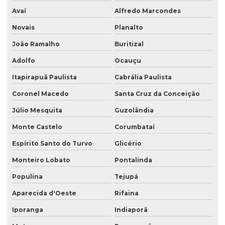
Avaí
Alfredo Marcondes
Novais
Planalto
João Ramalho
Buritizal
Adolfo
Ocauçu
Itapirapuã Paulista
Cabrália Paulista
Coronel Macedo
Santa Cruz da Conceição
Júlio Mesquita
Guzolândia
Monte Castelo
Corumbataí
Espírito Santo do Turvo
Glicério
Monteiro Lobato
Pontalinda
Populina
Tejupá
Aparecida d'Oeste
Rifaina
Iporanga
Indiaporã