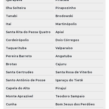
Segurança eletrônica
Ilha Solteira
Pirapozinho
Segurança portaria zeladoria
Tanabi
Brodowski
Serviço de câmeras 24 horas
Itaí
Martinópolis
Serviço de facilities
Santa Rita do Passa Quatro
Apiaí
Serviço de limpeza para empresas
Cordeirópolis
Dois Córregos
Serviço de limpeza com equipamentos profissionais
Taquarituba
Valparaíso
Serviço de limpeza pós obra
Pereira Barreto
Angatuba
Serviço de limpeza profissional
Brotas
Cajuru
Serviço de limpeza terceirizado
Santa Gertrudes
Santa Rosa de Viterbo
Serviço de limpeza terceirizado preço
Santo Antônio de Posse
Igaraçu do Tietê
Serviço de limpeza de vidros
Capela do Alto
Pirajuí
Monte Aprazível
Teodoro Sampaio
Serviço de limpeza zeladoria
Cunha
Bom Jesus dos Perdões
Serviço de portaria virtual