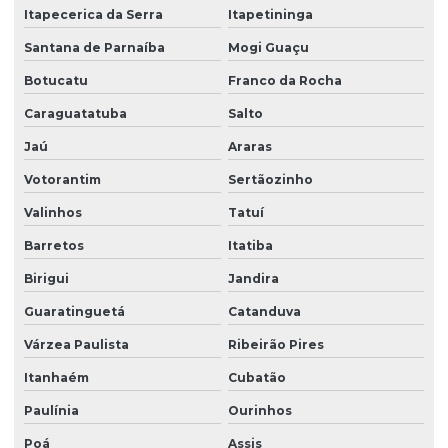
Itapecerica da Serra
Itapetininga
Empresa de zeladoria e portaria
Santana de Parnaíba
Mogi Guaçu
Empresas de limpeza zeladoria
Botucatu
Franco da Rocha
Empresas de portaria virtual
Caraguatatuba
Salto
Empresas de recepção e atendimento
Jaú
Araras
Facilities condominio
Votorantim
Sertãozinho
Facilities limpeza
Valinhos
Tatuí
Facilities serviços
Barretos
Itatiba
Facilities terceirização
Birigui
Jandira
Guaratinguetá
Catanduva
Facility comercial
Várzea Paulista
Ribeirão Pires
Facility empresa de limpeza
Itanhaém
Cubatão
Facility empresa terceirizada
Paulínia
Ourinhos
Facility limpeza e conservação
Poá
Assis