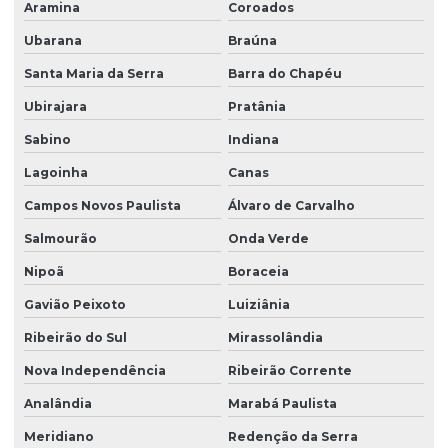
Aramina
Coroados
Ubarana
Braúna
Santa Maria da Serra
Barra do Chapéu
Ubirajara
Pratânia
Sabino
Indiana
Lagoinha
Canas
Campos Novos Paulista
Álvaro de Carvalho
Salmourão
Onda Verde
Nipoã
Boraceia
Gavião Peixoto
Luiziânia
Ribeirão do Sul
Mirassolândia
Nova Independência
Ribeirão Corrente
Analândia
Marabá Paulista
Meridiano
Redenção da Serra