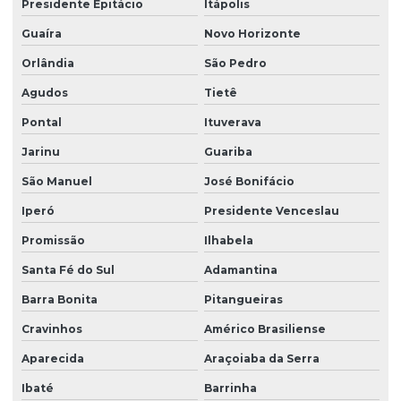
Presidente Epitácio
Itápolis
Limpeza de vidros e fachadas
Guaíra
Novo Horizonte
Limpeza de vidros preço
Orlândia
São Pedro
Agudos
Tietê
Limpeza de vidros em prédios
Pontal
Ituverava
Limpeza de vidros profissional
Jarinu
Guariba
Manutenção elétrica predial
São Manuel
José Bonifácio
Manutenção predial facilities
Iperó
Presidente Venceslau
Melhores empresas de portaria virtual
Promissão
Ilhabela
Orçamento de limpeza de fachada
Santa Fé do Sul
Adamantina
Orçamento de limpeza de vidros
Barra Bonita
Pitangueiras
Patrimonial zeladoria
Cravinhos
Américo Brasiliense
Portaria de condomínio automatizada
Aparecida
Araçoiaba da Serra
Portaria eletrônica
Ibaté
Barrinha