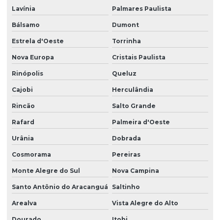
Lavínia
Palmares Paulista
Bálsamo
Dumont
Estrela d'Oeste
Torrinha
Nova Europa
Cristais Paulista
Rinópolis
Queluz
Cajobi
Herculândia
Rincão
Salto Grande
Rafard
Palmeira d'Oeste
Urânia
Dobrada
Cosmorama
Pereiras
Monte Alegre do Sul
Nova Campina
Santo Antônio do Aracanguá
Saltinho
Arealva
Vista Alegre do Alto
Dourado
Itobi