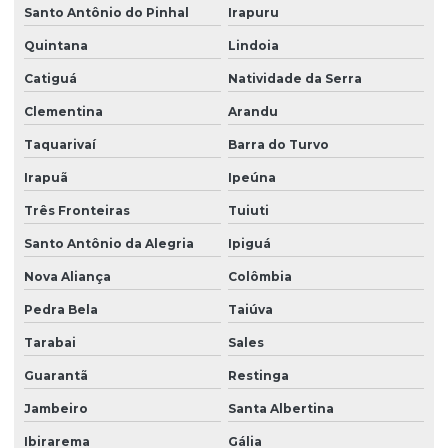
Santo Antônio do Pinhal
Irapuru
Quintana
Lindoia
Catiguá
Natividade da Serra
Clementina
Arandu
Taquarivaí
Barra do Turvo
Irapuã
Ipeúna
Três Fronteiras
Tuiuti
Santo Antônio da Alegria
Ipiguá
Nova Aliança
Colômbia
Pedra Bela
Taiúva
Tarabai
Sales
Guarantã
Restinga
Jambeiro
Santa Albertina
Ibirarema
Gália