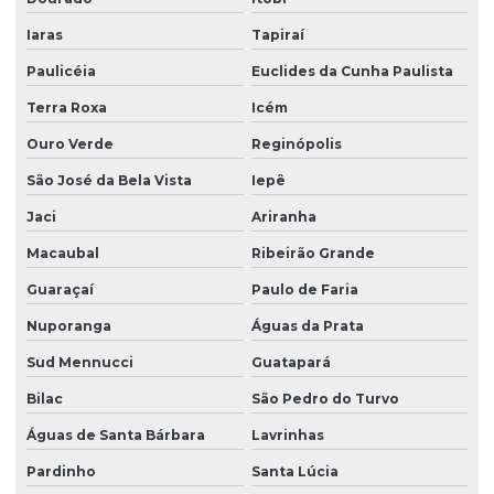
Iaras
Tapiraí
Paulicéia
Euclides da Cunha Paulista
Terra Roxa
Icém
Ouro Verde
Reginópolis
São José da Bela Vista
Iepê
Jaci
Ariranha
Macaubal
Ribeirão Grande
Guaraçaí
Paulo de Faria
Nuporanga
Águas da Prata
Sud Mennucci
Guatapará
Bilac
São Pedro do Turvo
Águas de Santa Bárbara
Lavrinhas
Pardinho
Santa Lúcia