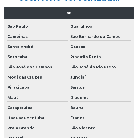
Empresa de limpeza predial
SP
Empresa de limpeza profissional
São Paulo
Guarulhos
Empresa de limpeza terceirizada
Campinas
São Bernardo do Campo
Empresa de limpeza de vidros
Santo André
Osasco
Empresa limpeza de vidros em altura
Sorocaba
Ribeirão Preto
Empresa de limpeza de vidros e fachadas
São José dos Campos
São José do Rio Preto
Empresa de limpeza de vidros e fachadas sp
Mogi das Cruzes
Jundiaí
Empresa de limpeza de vidros e janelas
Piracicaba
Santos
Empresa de manutenção predial
Mauá
Diadema
Empresa de portaria e limpeza
Carapicuíba
Bauru
Empresa de portaria e recepção
Itaquaquecetuba
Franca
Praia Grande
São Vicente
Empresa de portaria remota