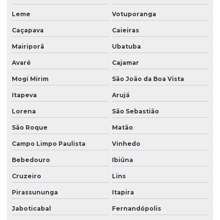
Facility services limpeza
Leme
Votuporanga
Facility serviços terceirizados
Caçapava
Caieiras
Facility terceirizacao de mao de obra
Mairiporã
Ubatuba
Firma de limpeza terceirizada
Avaré
Cajamar
Lavadora de piso para galpão
Mogi Mirim
São João da Boa Vista
Lavagem de vidros e fachadas
Itapeva
Arujá
Limpeza e conservação terceirizada
Lorena
São Sebastião
São Roque
Matão
Limpeza conservação e zeladoria
Campo Limpo Paulista
Vinhedo
Limpeza empresarial
Bebedouro
Ibiúna
Limpeza empresarial especializada
Cruzeiro
Lins
Limpeza empresarial terceirizada
Pirassununga
Itapira
Limpeza escritorio terceirizada
Jaboticabal
Fernandópolis
Limpeza de fachada comercial