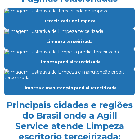
Eletricista de manutenção predial
Empresa de dedetização
Terceirizada de limpeza
Empresa especializada em limpeza
Empresa especializada em limpeza de vidros
Limpeza terceirizada
Empresa de facilities prediais
Empresa facility serviços gerais
Limpeza predial terceirizada
Empresa de lavagem de fachada de vidro
Empresa de limpeza condominio
Limpeza e manutenção predial terceirizada
Empresa de limpeza de fachada de prédio
Empresa de limpeza de fachadas
Principais cidades e regiões
Empresa de limpeza facility
do Brasil onde a Agill
Service atende Limpeza
Empresa de limpeza pós obra
escritorio terceirizada:
Empresa de limpeza pós obra são paulo