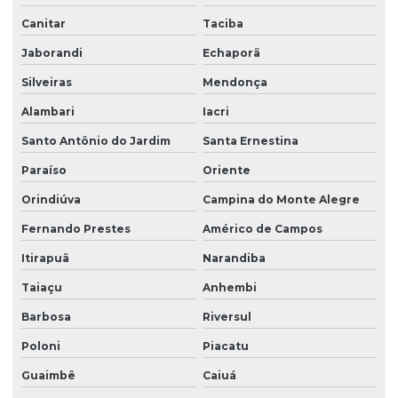
Canitar
Taciba
Jaborandi
Echaporã
Silveiras
Mendonça
Alambari
Iacri
Santo Antônio do Jardim
Santa Ernestina
Paraíso
Oriente
Orindiúva
Campina do Monte Alegre
Fernando Prestes
Américo de Campos
Itirapuã
Narandiba
Taiaçu
Anhembi
Barbosa
Riversul
Poloni
Piacatu
Guaimbê
Caiuá