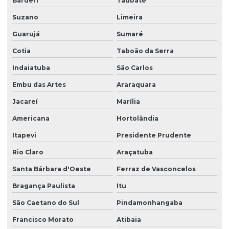
Barueri
Taubaté
Empresa de recepcionista terceirização
Suzano
Limeira
Empresa de serviço terceirizado
Guarujá
Sumaré
Empresa de serviços terceirizados
Cotia
Taboão da Serra
Empresa de serviços terceirizados de limpeza
Indaiatuba
São Carlos
Empresa de terceirização de limpeza
Embu das Artes
Araraquara
Empresa de terceirização de mão de obra
Jacareí
Marília
Empresa terceirização recepcionista
Americana
Hortolândia
Empresa de terceirização de serviços gerais
Itapevi
Presidente Prudente
Empresa de terceirização de serviços de limpeza
Rio Claro
Araçatuba
Empresa terceirização de zelador
Santa Bárbara d'Oeste
Ferraz de Vasconcelos
Bragança Paulista
Itu
Empresa terceirização zeladoria
São Caetano do Sul
Pindamonhangaba
Empresa terceirizada de limpeza
Francisco Morato
Atibaia
Empresa terceirizada portaria