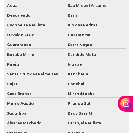
Portaria eletrônica condomínio
Aguaí
São Miguel Arcanjo
Descalvado
Bariri
Portaria remota
Cachoeira Paulista
Rio das Pedras
Portaria remota condomínio
Osvaldo Cruz
Guararema
Portaria remota preço
Guararapes
Serra Negra
Portaria e zeladoria
Biritiba Mirim
Cândido Mota
Portaria e zeladoria terceirizadas
Piraju
Iguape
Poste de câmeras
Santa Cruz das Palmeiras
Rancharia
Prestação de serviço zeladoria
Cajati
Conchal
Recepção com controle de acesso
Casa Branca
Mirandópolis
Recepção e portaria
Morro Agudo
Pilar do Sul
Recepção e segurança em portarias
Juquitiba
Bady Bassitt
Recepção terceirização
Álvares Machado
Laranjal Paulista
Igarapava
Piracaia