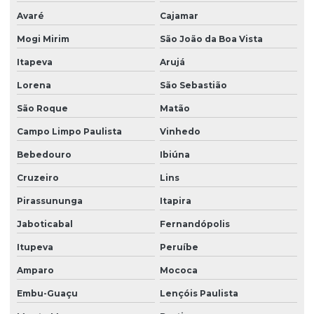
Avaré
Cajamar
Firma de limpeza terceirizada
Mogi Mirim
São João da Boa Vista
Lavadora de piso para galpão
Itapeva
Arujá
Lavagem de vidros e fachadas
Lorena
São Sebastião
Limpeza e conservação terceirizada
São Roque
Matão
Limpeza conservação e zeladoria
Campo Limpo Paulista
Vinhedo
Limpeza empresarial
Bebedouro
Ibiúna
Limpeza empresarial especializada
Cruzeiro
Lins
Limpeza empresarial terceirizada
Pirassununga
Itapira
Limpeza escritorio terceirizada
Jaboticabal
Fernandópolis
Itupeva
Peruíbe
Limpeza de fachada comercial
Amparo
Mococa
Limpeza de fachada com hidrojateamento
Embu-Guaçu
Lençóis Paulista
Limpeza de fachada de loja