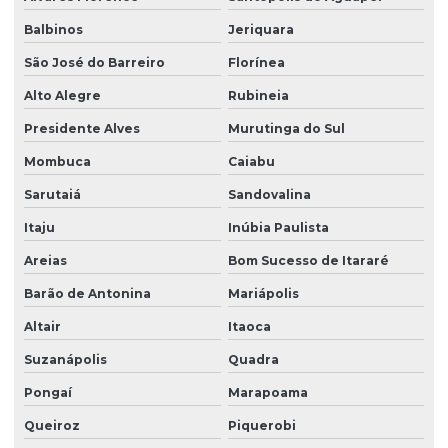
Balbinos
Jeriquara
São José do Barreiro
Florínea
Alto Alegre
Rubineia
Presidente Alves
Murutinga do Sul
Mombuca
Caiabu
Sarutaiá
Sandovalina
Itaju
Inúbia Paulista
Areias
Bom Sucesso de Itararé
Barão de Antonina
Mariápolis
Altair
Itaoca
Suzanápolis
Quadra
Pongaí
Marapoama
Queiroz
Piquerobi