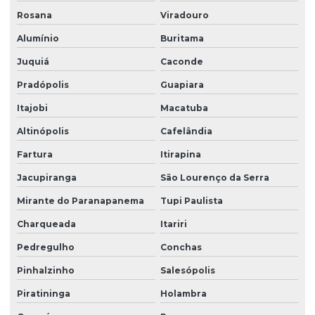
Rosana
Viradouro
Terceirização de limpeza para condomínios
Alumínio
Buritama
Terceirização de limpeza empresarial
Juquiá
Caconde
Terceirização de zeladoria
Pradópolis
Guapiara
Terceirizada de limpeza
Itajobi
Macatuba
Torre de monitoramento
Altinópolis
Cafelândia
Trabalho em altura limpeza de fachada
Fartura
Itirapina
Trabalho em altura limpeza de vidros
Jacupiranga
São Lourenço da Serra
Zelador terceirizado
Mirante do Paranapanema
Tupi Paulista
Zeladoria condominial
Charqueada
Itariri
Zeladoria de condomínios
Pedregulho
Conchas
Pinhalzinho
Salesópolis
Zeladoria e limpeza
Piratininga
Holambra
Zeladoria predial