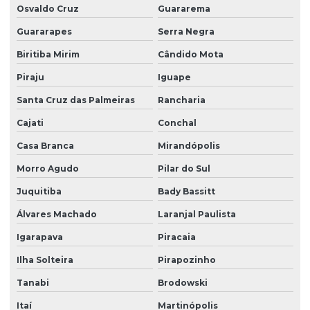
Portaria remota condomínio
Osvaldo Cruz
Guararema
Portaria remota preço
Guararapes
Serra Negra
Portaria e zeladoria
Biritiba Mirim
Cândido Mota
Portaria e zeladoria terceirizadas
Piraju
Iguape
Santa Cruz das Palmeiras
Rancharia
Poste de câmeras
Cajati
Conchal
Prestação de serviço zeladoria
Casa Branca
Mirandópolis
Recepção com controle de acesso
Morro Agudo
Pilar do Sul
Recepção e portaria
Juquitiba
Bady Bassitt
Recepção e segurança em portarias
Álvares Machado
Laranjal Paulista
Recepção terceirização
Igarapava
Piracaia
Segurança eletrônica
Ilha Solteira
Pirapozinho
Segurança portaria zeladoria
Tanabi
Brodowski
Serviço de câmeras 24 horas
Itaí
Martinópolis