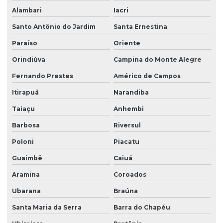
Alambari
Iacri
Santo Antônio do Jardim
Santa Ernestina
Paraíso
Oriente
Orindiúva
Campina do Monte Alegre
Fernando Prestes
Américo de Campos
Itirapuã
Narandiba
Taiaçu
Anhembi
Barbosa
Riversul
Poloni
Piacatu
Guaimbê
Caiuá
Aramina
Coroados
Ubarana
Braúna
Santa Maria da Serra
Barra do Chapéu