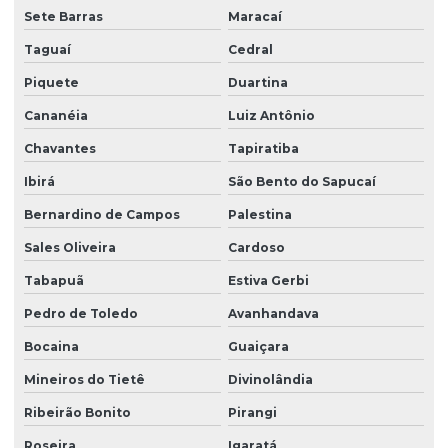
Sete Barras
Maracaí
Taguaí
Cedral
Piquete
Duartina
Cananéia
Luiz Antônio
Chavantes
Tapiratiba
Ibirá
São Bento do Sapucaí
Bernardino de Campos
Palestina
Sales Oliveira
Cardoso
Tabapuã
Estiva Gerbi
Pedro de Toledo
Avanhandava
Bocaina
Guaiçara
Mineiros do Tietê
Divinolândia
Ribeirão Bonito
Pirangi
Roseira
Igaratá