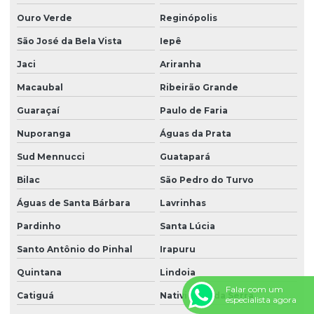
Ouro Verde
Reginópolis
São José da Bela Vista
Iepê
Jaci
Ariranha
Macaubal
Ribeirão Grande
Guaraçaí
Paulo de Faria
Nuporanga
Águas da Prata
Sud Mennucci
Guatapará
Bilac
São Pedro do Turvo
Águas de Santa Bárbara
Lavrinhas
Pardinho
Santa Lúcia
Santo Antônio do Pinhal
Irapuru
Quintana
Lindoia
Falar com um
Catiguá
Natividade da Serra
especialista agora