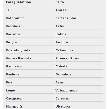
Caraguatatuba
Salto
Empresas de portaria virtual
Jaú
Araras
Empresas de recepção e atendimento
Votorantim
Sertãozinho
Facilities condominio
Valinhos
Tatuí
Facilities limpeza
Barretos
Itatiba
Facilities serviços
Birigui
Jandira
Facilities terceirização
Guaratinguetá
Catanduva
Facility comercial
Várzea Paulista
Ribeirão Pires
Facility empresa de limpeza
Itanhaém
Cubatão
Facility empresa terceirizada
Paulínia
Ourinhos
Facility limpeza e conservação
Poá
Assis
Facility services limpeza
Leme
Votuporanga
Caçapava
Caieiras
Facility serviços terceirizados
Mairiporã
Ubatuba
Facility terceirizacao de mao de obra