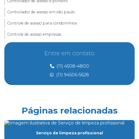
Controlador de acesso e porteiro
Controlador de acesso em são paulo
Controle de acesso para condomínios
Controle de acesso empresas
Controle de acesso e portaria
Entre em contato
Controle de acesso preço
(11) 4508-4800
Controle de acesso de prestadores de serviço
(11) 94506-5628
Dedetização
Dedetização perto de mim
Dedetização preço
Páginas relacionadas
Eletricista de manutenção predial
Empresa de dedetização
Serviço de limpeza profissional
Empresa especializada em limpeza