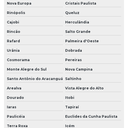
Nova Europa
Cristais Paulista
Rinópolis
Queluz
Cajobi
Herculândia
Rincão
Salto Grande
Rafard
Palmeira d'Oeste
Urânia
Dobrada
Cosmorama
Pereiras
Monte Alegre do Sul
Nova Campina
Santo Antônio do Aracanguá
Saltinho
Arealva
Vista Alegre do Alto
Dourado
Itobi
Iaras
Tapiraí
Paulicéia
Euclides da Cunha Paulista
Terra Roxa
Icém