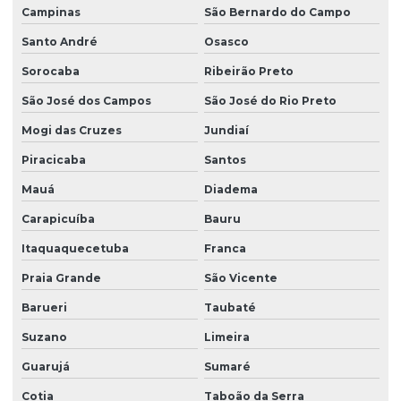
Empresa de limpeza terceirizada
Campinas
São Bernardo do Campo
Empresa de limpeza de vidros
Santo André
Osasco
Empresa limpeza de vidros em altura
Sorocaba
Ribeirão Preto
São José dos Campos
São José do Rio Preto
Empresa de limpeza de vidros e fachadas
Mogi das Cruzes
Jundiaí
Empresa de limpeza de vidros e fachadas sp
Piracicaba
Santos
Empresa de limpeza de vidros e janelas
Mauá
Diadema
Empresa de manutenção predial
Carapicuíba
Bauru
Empresa de portaria e limpeza
Itaquaquecetuba
Franca
Empresa de portaria e recepção
Praia Grande
São Vicente
Empresa de portaria remota
Barueri
Taubaté
Empresa de recepcionista terceirização
Suzano
Limeira
Empresa de serviço terceirizado
Guarujá
Sumaré
Empresa de serviços terceirizados
Cotia
Taboão da Serra