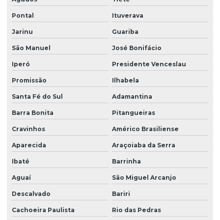
Limpeza de vidros em prédios
Pontal
Ituverava
Limpeza de vidros profissional
Jarinu
Guariba
Manutenção elétrica predial
São Manuel
José Bonifácio
Manutenção predial facilities
Iperó
Presidente Venceslau
Melhores empresas de portaria virtual
Promissão
Ilhabela
Santa Fé do Sul
Adamantina
Orçamento de limpeza de fachada
Barra Bonita
Pitangueiras
Orçamento de limpeza de vidros
Cravinhos
Américo Brasiliense
Patrimonial zeladoria
Aparecida
Araçoiaba da Serra
Portaria de condomínio automatizada
Ibaté
Barrinha
Portaria eletrônica
Aguaí
São Miguel Arcanjo
Portaria eletrônica condomínio
Descalvado
Bariri
Portaria remota
Cachoeira Paulista
Rio das Pedras