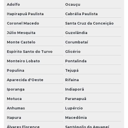
Adolfo
Ocauçu
Itapirapuã Paulista
Cabrália Paulista
Coronel Macedo
Santa Cruz da Conceição
Júlio Mesquita
Guzolândia
Monte Castelo
Corumbataí
Espírito Santo do Turvo
Glicério
Monteiro Lobato
Pontalinda
Populina
Tejupá
Aparecida d'Oeste
Rifaina
Iporanga
Indiaporã
Motuca
Paranapuã
Anhumas
Lupércio
Itapura
Macedônia
Álvares Florence
Santópolis do Aguapeí