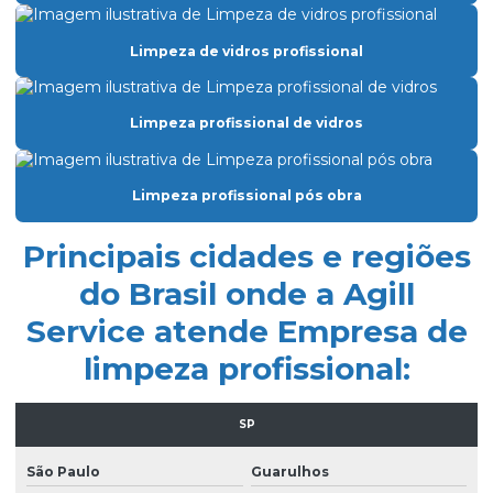
Empresa especializada em limpeza de vidros
Limpeza de vidros profissional
Empresa de facilities prediais
Empresa facility serviços gerais
Limpeza profissional de vidros
Empresa de lavagem de fachada de vidro
Empresa de limpeza condominio
Limpeza profissional pós obra
Empresa de limpeza de fachada de prédio
Principais cidades e regiões
Empresa de limpeza de fachadas
do Brasil onde a Agill
Empresa de limpeza facility
Service atende Empresa de
Empresa de limpeza pós obra
limpeza profissional:
Empresa de limpeza pós obra são paulo
Empresa de limpeza predial
SP
Empresa de limpeza profissional
São Paulo
Guarulhos