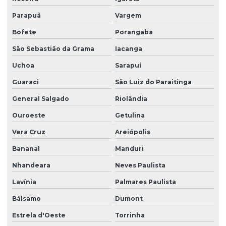
Parapuã
Vargem
Bofete
Porangaba
São Sebastião da Grama
Iacanga
Uchoa
Sarapuí
Guaraci
São Luiz do Paraitinga
General Salgado
Riolândia
Ouroeste
Getulina
Vera Cruz
Areiópolis
Bananal
Manduri
Nhandeara
Neves Paulista
Lavínia
Palmares Paulista
Bálsamo
Dumont
Estrela d'Oeste
Torrinha