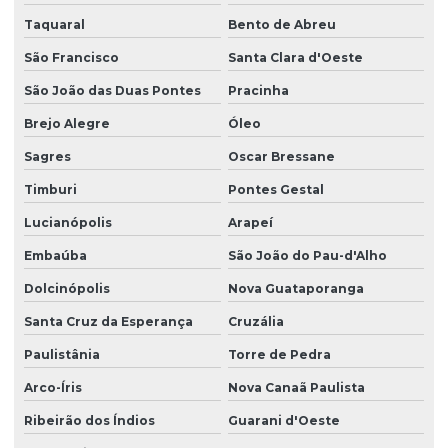
Taquaral
Bento de Abreu
São Francisco
Santa Clara d'Oeste
São João das Duas Pontes
Pracinha
Brejo Alegre
Óleo
Sagres
Oscar Bressane
Timburi
Pontes Gestal
Lucianópolis
Arapeí
Embaúba
São João do Pau-d'Alho
Dolcinópolis
Nova Guataporanga
Santa Cruz da Esperança
Cruzália
Paulistânia
Torre de Pedra
Arco-Íris
Nova Canaã Paulista
Ribeirão dos Índios
Guarani d'Oeste