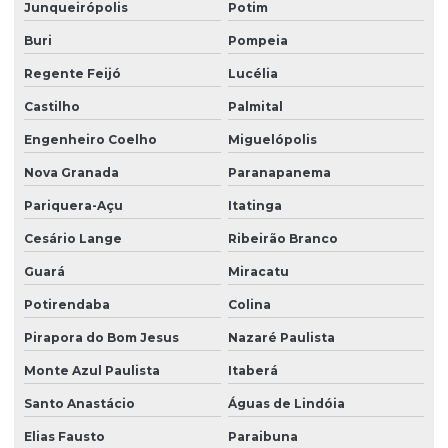
Serviço terceirizado de limpeza
Junqueirópolis
Potim
Buri
Pompeia
Serviço de zelador condomínio
Regente Feijó
Lucélia
Serviço de zelador terceirizado
Castilho
Palmital
Serviços de facilities
Engenheiro Coelho
Miguelópolis
Serviços de portaria e limpeza
Nova Granada
Paranapanema
Serviços de portaria e recepção
Pariquera-Açu
Itatinga
Serviços de recepção e portaria
Cesário Lange
Ribeirão Branco
Serviços de terceirização de recepção
Guará
Miracatu
Serviços de zeladoria limpeza
Potirendaba
Colina
Serviços de zeladoria e segurança em condomínios
Pirapora do Bom Jesus
Nazaré Paulista
Sistema de portaria virtual
Monte Azul Paulista
Itaberá
Soluções em facilities
Santo Anastácio
Águas de Lindóia
Elias Fausto
Paraibuna
Terceirização de limpeza