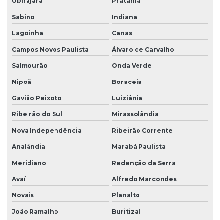
Ubirajara
Pratânia
Sabino
Indiana
Lagoinha
Canas
Campos Novos Paulista
Álvaro de Carvalho
Salmourão
Onda Verde
Nipoã
Boraceia
Gavião Peixoto
Luiziânia
Ribeirão do Sul
Mirassolândia
Nova Independência
Ribeirão Corrente
Analândia
Marabá Paulista
Meridiano
Redenção da Serra
Avaí
Alfredo Marcondes
Novais
Planalto
João Ramalho
Buritizal