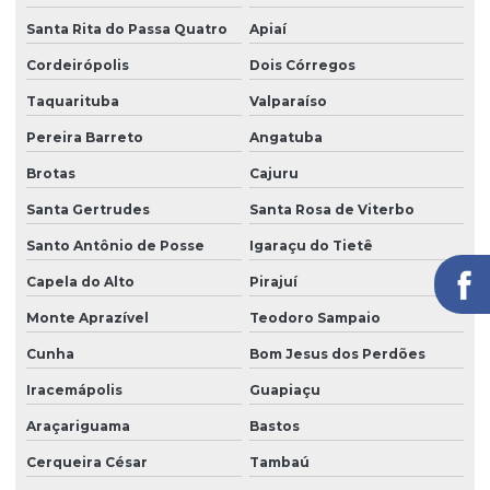
Serviço de facilities
Santa Rita do Passa Quatro
Apiaí
Serviço de limpeza para empresas
Cordeirópolis
Dois Córregos
Taquarituba
Valparaíso
Serviço de limpeza com equipamentos profissionais
Pereira Barreto
Angatuba
Serviço de limpeza pós obra
Brotas
Cajuru
Serviço de limpeza profissional
Santa Gertrudes
Santa Rosa de Viterbo
Serviço de limpeza terceirizado
Santo Antônio de Posse
Igaraçu do Tietê
Serviço de limpeza terceirizado preço
Capela do Alto
Pirajuí
Serviço de limpeza de vidros
Monte Aprazível
Teodoro Sampaio
Serviço de limpeza zeladoria
Cunha
Bom Jesus dos Perdões
Serviço de portaria virtual
Iracemápolis
Guapiaçu
Serviço de portaria e zeladoria
Araçariguama
Bastos
Serviço de terceirização de limpeza
Cerqueira César
Tambaú