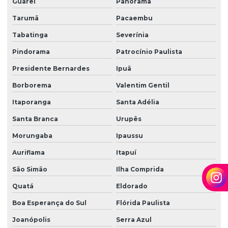
Guareí
Panorama
Zeladoria terceirização
Tarumã
Pacaembu
Tabatinga
Severínia
Pindorama
Patrocínio Paulista
Presidente Bernardes
Ipuã
Borborema
Valentim Gentil
Itaporanga
Santa Adélia
Santa Branca
Urupês
Morungaba
Ipaussu
Auriflama
Itapuí
São Simão
Ilha Comprida
Quatá
Eldorado
Boa Esperança do Sul
Flórida Paulista
Joanópolis
Serra Azul