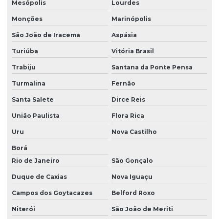
Mesópolis
Lourdes
Monções
Marinópolis
São João de Iracema
Aspásia
Turiúba
Vitória Brasil
Trabiju
Santana da Ponte Pensa
Turmalina
Fernão
Santa Salete
Dirce Reis
União Paulista
Flora Rica
Uru
Nova Castilho
Borá
Rio de Janeiro
São Gonçalo
Duque de Caxias
Nova Iguaçu
Campos dos Goytacazes
Belford Roxo
Niterói
São João de Meriti