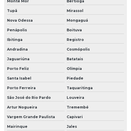
Monte Mor
Bertioga
Limpeza fachada orçamento
Tupã
Mirassol
Limpeza de fachada preço
Nova Odessa
Mongaguá
Limpeza de fachada predial
Penápolis
Boituva
Limpeza de fachada predial preço
Ibitinga
Registro
Limpeza de fachada predial vidros
Andradina
Cosmópolis
Limpeza de fachadas
Jaguariúna
Batatais
Limpeza de fachadas de prédios
Porto Feliz
Olímpia
Limpeza de fachadas de vidro
Santa Isabel
Piedade
Porto Ferreira
Taquaritinga
Limpeza e manutenção predial terceirizada
São José do Rio Pardo
Louveira
Limpeza pós obra
Artur Nogueira
Tremembé
Limpeza pós obra valor
Vargem Grande Paulista
Capivari
Limpeza predial terceirizada
Mairinque
Jales
Limpeza profissional em empresas