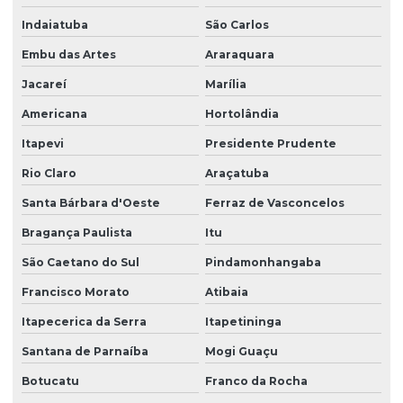
Empresa de serviços terceirizados de limpeza
Indaiatuba
São Carlos
Embu das Artes
Araraquara
Empresa de terceirização de limpeza
Jacareí
Marília
Empresa de terceirização de mão de obra
Americana
Hortolândia
Empresa terceirização recepcionista
Itapevi
Presidente Prudente
Empresa de terceirização de serviços gerais
Rio Claro
Araçatuba
Empresa de terceirização de serviços de limpeza
Santa Bárbara d'Oeste
Ferraz de Vasconcelos
Empresa terceirização de zelador
Bragança Paulista
Itu
Empresa terceirização zeladoria
São Caetano do Sul
Pindamonhangaba
Empresa terceirizada de limpeza
Francisco Morato
Atibaia
Empresa terceirizada portaria
Itapecerica da Serra
Itapetininga
Empresa de zeladoria e portaria
Santana de Parnaíba
Mogi Guaçu
Empresas de limpeza zeladoria
Botucatu
Franco da Rocha