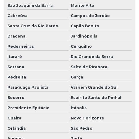
São Joaquim da Barra
Monte Alto
Limpeza profissional de piso
Cabreúva
Campos do Jordão
Limpeza profissional de pisos
Santa Cruz do Rio Pardo
Capão Bonito
Limpeza profissional pós obra
Dracena
Jardinópolis
Limpeza profissional de vidros
Pederneiras
Cerquilho
Limpeza terceirizada
Itararé
Rio Grande da Serra
Limpeza de vidro predial
Serrana
Salto de Pirapora
Pedreira
Garça
Limpeza de vidros em altura
Paraguaçu Paulista
Vargem Grande do Sul
Limpeza de vidros em altura valor
Socorro
Espírito Santo do Pinhal
Limpeza de vidros empresa
Presidente Epitácio
Itápolis
Limpeza de vidros externos
Guaíra
Novo Horizonte
Limpeza de vidros e fachadas
Orlândia
São Pedro
Limpeza de vidros preço
Agudos
Tietê