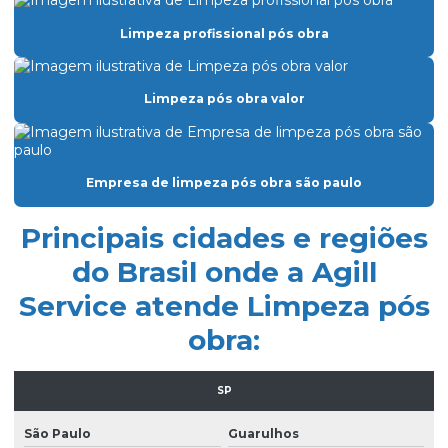
Empresa especializada em limpeza de vidros
Limpeza profissional pós obra
Empresa de facilities prediais
Empresa facility serviços gerais
Limpeza pós obra valor
Empresa de lavagem de fachada de vidro
Empresa de limpeza condominio
Empresa de limpeza pós obra são paulo
Empresa de limpeza de fachada de prédio
Empresa de limpeza de fachadas
Principais cidades e regiões
Empresa de limpeza facility
do Brasil onde a Agill
Service atende Limpeza pós
Empresa de limpeza pós obra
obra:
Empresa de limpeza pós obra são paulo
Empresa de limpeza predial
SP
Empresa de limpeza profissional
São Paulo
Guarulhos
Empresa de limpeza terceirizada