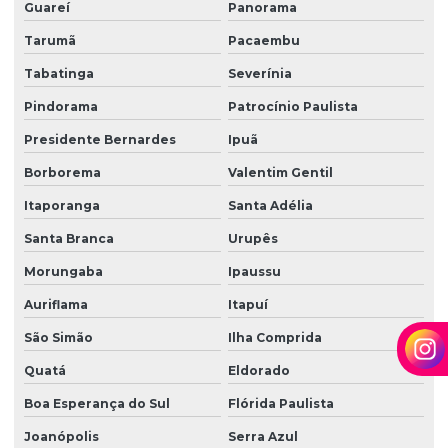
Guareí
Panorama
Tarumã
Pacaembu
Tabatinga
Severínia
Pindorama
Patrocínio Paulista
Presidente Bernardes
Ipuã
Borborema
Valentim Gentil
Itaporanga
Santa Adélia
Santa Branca
Urupês
Morungaba
Ipaussu
Auriflama
Itapuí
São Simão
Ilha Comprida
Quatá
Eldorado
Boa Esperança do Sul
Flórida Paulista
Joanópolis
Serra Azul