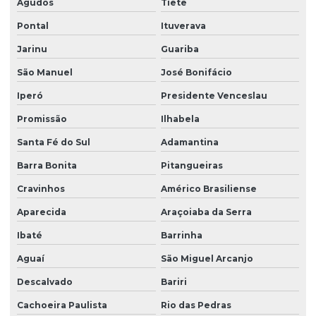
Agudos
Tietê
Limpeza de vidros em prédios
Pontal
Ituverava
Limpeza de vidros profissional
Jarinu
Guariba
Manutenção elétrica predial
São Manuel
José Bonifácio
Manutenção predial facilities
Iperó
Presidente Venceslau
Melhores empresas de portaria virtual
Promissão
Ilhabela
Orçamento de limpeza de fachada
Santa Fé do Sul
Adamantina
Orçamento de limpeza de vidros
Barra Bonita
Pitangueiras
Patrimonial zeladoria
Cravinhos
Américo Brasiliense
Portaria de condomínio automatizada
Aparecida
Araçoiaba da Serra
Portaria eletrônica
Ibaté
Barrinha
Portaria eletrônica condomínio
Aguaí
São Miguel Arcanjo
Descalvado
Bariri
Portaria remota
Cachoeira Paulista
Rio das Pedras
Portaria remota condomínio