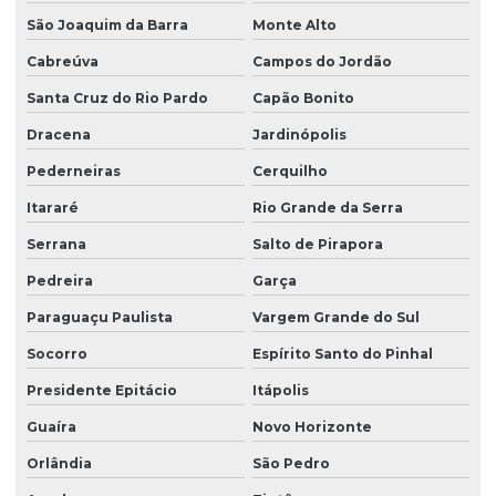
Limpeza profissional de piso
São Joaquim da Barra
Monte Alto
Cabreúva
Campos do Jordão
Limpeza profissional de pisos
Santa Cruz do Rio Pardo
Capão Bonito
Limpeza profissional pós obra
Dracena
Jardinópolis
Limpeza profissional de vidros
Pederneiras
Cerquilho
Limpeza terceirizada
Itararé
Rio Grande da Serra
Limpeza de vidro predial
Serrana
Salto de Pirapora
Limpeza de vidros em altura
Pedreira
Garça
Limpeza de vidros em altura valor
Paraguaçu Paulista
Vargem Grande do Sul
Limpeza de vidros empresa
Socorro
Espírito Santo do Pinhal
Limpeza de vidros externos
Presidente Epitácio
Itápolis
Limpeza de vidros e fachadas
Guaíra
Novo Horizonte
Limpeza de vidros preço
Orlândia
São Pedro