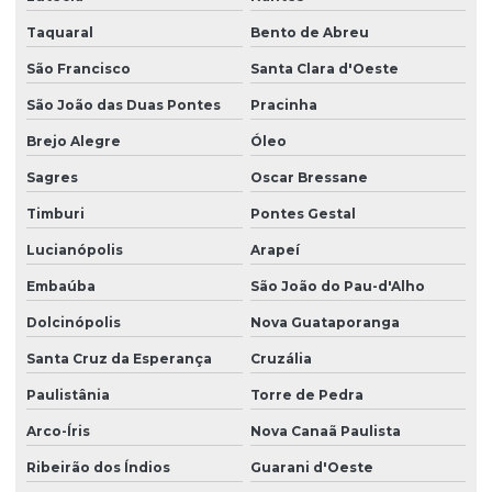
Taquaral
Bento de Abreu
São Francisco
Santa Clara d'Oeste
São João das Duas Pontes
Pracinha
Brejo Alegre
Óleo
Sagres
Oscar Bressane
Timburi
Pontes Gestal
Lucianópolis
Arapeí
Embaúba
São João do Pau-d'Alho
Dolcinópolis
Nova Guataporanga
Santa Cruz da Esperança
Cruzália
Paulistânia
Torre de Pedra
Arco-Íris
Nova Canaã Paulista
Ribeirão dos Índios
Guarani d'Oeste