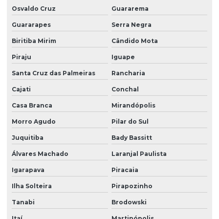
Osvaldo Cruz
Guararema
Portaria remota preço
Guararapes
Serra Negra
Portaria e zeladoria
Biritiba Mirim
Cândido Mota
Portaria e zeladoria terceirizadas
Piraju
Iguape
Poste de câmeras
Santa Cruz das Palmeiras
Rancharia
Prestação de serviço zeladoria
Cajati
Conchal
Recepção com controle de acesso
Casa Branca
Mirandópolis
Recepção e portaria
Morro Agudo
Pilar do Sul
Recepção e segurança em portarias
Juquitiba
Bady Bassitt
Recepção terceirização
Álvares Machado
Laranjal Paulista
Igarapava
Piracaia
Segurança eletrônica
Ilha Solteira
Pirapozinho
Segurança portaria zeladoria
Tanabi
Brodowski
Serviço de câmeras 24 horas
Itaí
Martinópolis