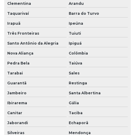
Clementina
Arandu
Taquarivaí
Barra do Turvo
Irapuã
Ipeúna
Três Fronteiras
Tuiuti
Santo Antônio da Alegria
Ipiguá
Nova Aliança
Colômbia
Pedra Bela
Taiúva
Tarabai
Sales
Guarantã
Restinga
Jambeiro
Santa Albertina
Ibirarema
Gália
Canitar
Taciba
Jaborandi
Echaporã
Silveiras
Mendonça