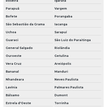
Roseira
Igaratá
Parapuã
Vargem
Bofete
Porangaba
São Sebastião da Grama
Iacanga
Uchoa
Sarapuí
Guaraci
São Luiz do Paraitinga
General Salgado
Riolândia
Ouroeste
Getulina
Vera Cruz
Areiópolis
Bananal
Manduri
Nhandeara
Neves Paulista
Lavínia
Palmares Paulista
Bálsamo
Dumont
Estrela d'Oeste
Torrinha