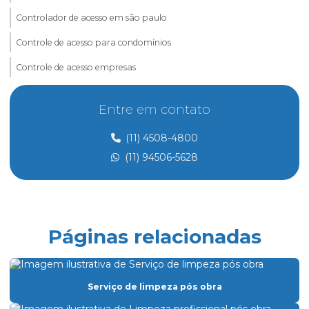
Controlador de acesso em são paulo
Controle de acesso para condomínios
Controle de acesso empresas
Controle de acesso e portaria
Entre em contato
Controle de acesso preço
(11) 4508-4800
Controle de acesso de prestadores de serviço
(11) 94506-5628
Dedetização
Dedetização perto de mim
Dedetização preço
Páginas relacionadas
Eletricista de manutenção predial
Empresa de dedetização
Serviço de limpeza pós obra
Empresa especializada em limpeza