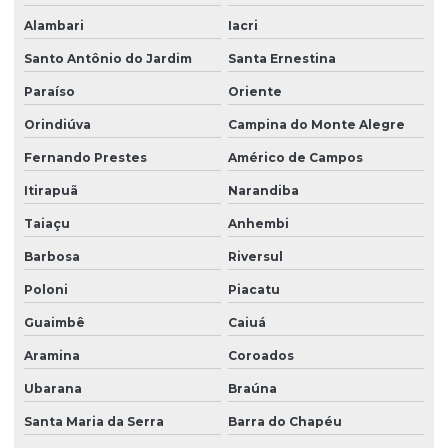
Alambari
Iacri
Santo Antônio do Jardim
Santa Ernestina
Paraíso
Oriente
Orindiúva
Campina do Monte Alegre
Fernando Prestes
Américo de Campos
Itirapuã
Narandiba
Taiaçu
Anhembi
Barbosa
Riversul
Poloni
Piacatu
Guaimbê
Caiuá
Aramina
Coroados
Ubarana
Braúna
Santa Maria da Serra
Barra do Chapéu