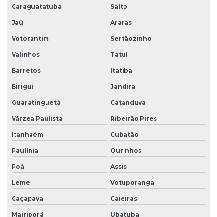
Caraguatatuba
Salto
Empresas de recepção e atendimento
Jaú
Araras
Facilities condominio
Votorantim
Sertãozinho
Facilities limpeza
Valinhos
Tatuí
Facilities serviços
Barretos
Itatiba
Facilities terceirização
Birigui
Jandira
Guaratinguetá
Catanduva
Facility comercial
Várzea Paulista
Ribeirão Pires
Facility empresa de limpeza
Itanhaém
Cubatão
Facility empresa terceirizada
Paulínia
Ourinhos
Facility limpeza e conservação
Poá
Assis
Facility services limpeza
Leme
Votuporanga
Facility serviços terceirizados
Caçapava
Caieiras
Facility terceirizacao de mao de obra
Mairiporã
Ubatuba