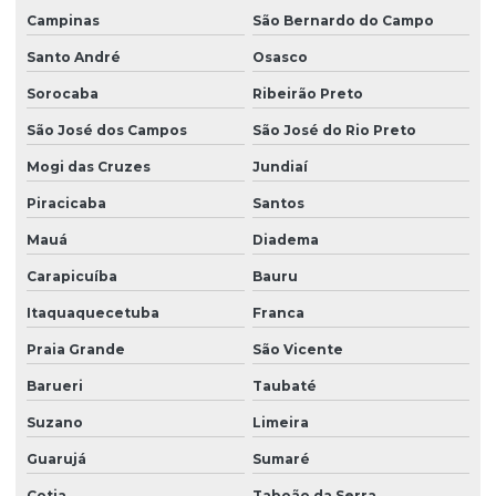
Campinas
São Bernardo do Campo
Empresa de limpeza de vidros
Santo André
Osasco
Empresa limpeza de vidros em altura
Sorocaba
Ribeirão Preto
Empresa de limpeza de vidros e fachadas
São José dos Campos
São José do Rio Preto
Empresa de limpeza de vidros e fachadas sp
Mogi das Cruzes
Jundiaí
Empresa de limpeza de vidros e janelas
Piracicaba
Santos
Empresa de manutenção predial
Mauá
Diadema
Empresa de portaria e limpeza
Carapicuíba
Bauru
Empresa de portaria e recepção
Itaquaquecetuba
Franca
Praia Grande
São Vicente
Empresa de portaria remota
Barueri
Taubaté
Empresa de recepcionista terceirização
Suzano
Limeira
Empresa de serviço terceirizado
Guarujá
Sumaré
Empresa de serviços terceirizados
Cotia
Taboão da Serra