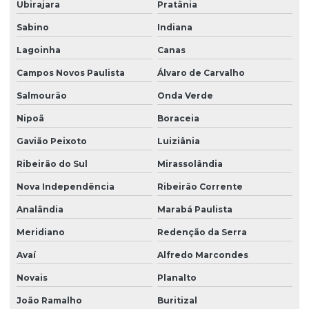
Ubirajara
Pratânia
Sabino
Indiana
Lagoinha
Canas
Campos Novos Paulista
Álvaro de Carvalho
Salmourão
Onda Verde
Nipoã
Boraceia
Gavião Peixoto
Luiziânia
Ribeirão do Sul
Mirassolândia
Nova Independência
Ribeirão Corrente
Analândia
Marabá Paulista
Meridiano
Redenção da Serra
Avaí
Alfredo Marcondes
Novais
Planalto
João Ramalho
Buritizal