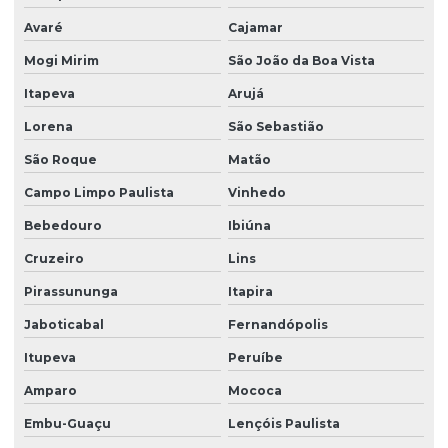
Firma de limpeza terceirizada
Avaré
Cajamar
Lavadora de piso para galpão
Mogi Mirim
São João da Boa Vista
Lavagem de vidros e fachadas
Itapeva
Arujá
Limpeza e conservação terceirizada
Lorena
São Sebastião
São Roque
Matão
Limpeza conservação e zeladoria
Campo Limpo Paulista
Vinhedo
Limpeza empresarial
Bebedouro
Ibiúna
Limpeza empresarial especializada
Cruzeiro
Lins
Limpeza empresarial terceirizada
Pirassununga
Itapira
Limpeza escritorio terceirizada
Jaboticabal
Fernandópolis
Limpeza de fachada comercial
Itupeva
Peruíbe
Limpeza de fachada com hidrojateamento
Amparo
Mococa
Limpeza de fachada de loja
Embu-Guaçu
Lençóis Paulista