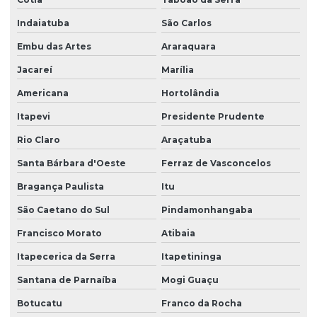
Empresa de serviços terceirizados de limpeza
Indaiatuba
São Carlos
Empresa de terceirização de limpeza
Embu das Artes
Araraquara
Empresa de terceirização de mão de obra
Jacareí
Marília
Empresa terceirização recepcionista
Americana
Hortolândia
Empresa de terceirização de serviços gerais
Itapevi
Presidente Prudente
Empresa de terceirização de serviços de limpeza
Rio Claro
Araçatuba
Empresa terceirização de zelador
Santa Bárbara d'Oeste
Ferraz de Vasconcelos
Bragança Paulista
Itu
Empresa terceirização zeladoria
São Caetano do Sul
Pindamonhangaba
Empresa terceirizada de limpeza
Francisco Morato
Atibaia
Empresa terceirizada portaria
Itapecerica da Serra
Itapetininga
Empresa de zeladoria e portaria
Santana de Parnaíba
Mogi Guaçu
Empresas de limpeza zeladoria
Botucatu
Franco da Rocha
Empresas de portaria virtual