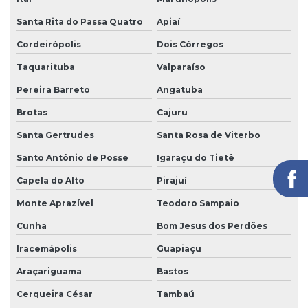
Serviço de facilities
Santa Rita do Passa Quatro
Apiaí
Serviço de limpeza para empresas
Cordeirópolis
Dois Córregos
Serviço de limpeza com equipamentos profissionais
Taquarituba
Valparaíso
Serviço de limpeza pós obra
Pereira Barreto
Angatuba
Serviço de limpeza profissional
Brotas
Cajuru
Serviço de limpeza terceirizado
Santa Gertrudes
Santa Rosa de Viterbo
Serviço de limpeza terceirizado preço
Santo Antônio de Posse
Igaraçu do Tietê
Serviço de limpeza de vidros
Capela do Alto
Pirajuí
Monte Aprazível
Teodoro Sampaio
Serviço de limpeza zeladoria
Cunha
Bom Jesus dos Perdões
Serviço de portaria virtual
Iracemápolis
Guapiaçu
Serviço de portaria e zeladoria
Araçariguama
Bastos
Serviço de terceirização de limpeza
Cerqueira César
Tambaú
Serviço terceirizado de limpeza