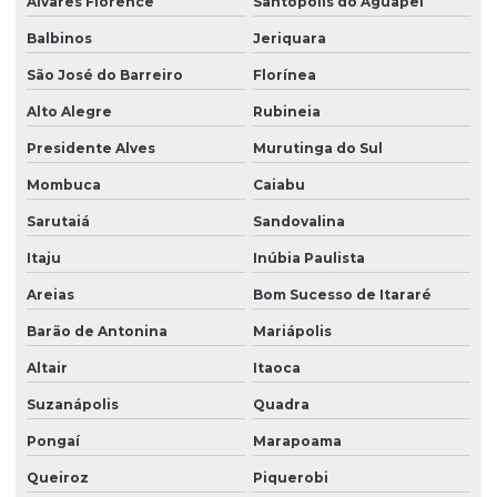
Álvares Florence
Santópolis do Aguapeí
Balbinos
Jeriquara
São José do Barreiro
Florínea
Alto Alegre
Rubineia
Presidente Alves
Murutinga do Sul
Mombuca
Caiabu
Sarutaiá
Sandovalina
Itaju
Inúbia Paulista
Areias
Bom Sucesso de Itararé
Barão de Antonina
Mariápolis
Altair
Itaoca
Suzanápolis
Quadra
Pongaí
Marapoama
Queiroz
Piquerobi