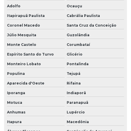
Adolfo
Ocauçu
Itapirapuã Paulista
Cabrália Paulista
Coronel Macedo
Santa Cruz da Conceição
Júlio Mesquita
Guzolândia
Monte Castelo
Corumbataí
Espírito Santo do Turvo
Glicério
Monteiro Lobato
Pontalinda
Populina
Tejupá
Aparecida d'Oeste
Rifaina
Iporanga
Indiaporã
Motuca
Paranapuã
Anhumas
Lupércio
Itapura
Macedônia