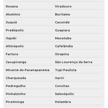
Terceirização de limpeza para condomínios
Rosana
Viradouro
Terceirização de limpeza empresarial
Alumínio
Buritama
Terceirização de zeladoria
Juquiá
Caconde
Terceirizada de limpeza
Pradópolis
Guapiara
Torre de monitoramento
Itajobi
Macatuba
Altinópolis
Cafelândia
Trabalho em altura limpeza de fachada
Fartura
Itirapina
Trabalho em altura limpeza de vidros
Jacupiranga
São Lourenço da Serra
Zelador terceirizado
Mirante do Paranapanema
Tupi Paulista
Zeladoria condominial
Charqueada
Itariri
Zeladoria de condomínios
Pedregulho
Conchas
Zeladoria e limpeza
Pinhalzinho
Salesópolis
Zeladoria predial
Piratininga
Holambra
Zeladoria terceirização