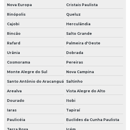
Nova Europa
Cristais Paulista
Rinópolis
Queluz
Cajobi
Herculândia
Rincão
Salto Grande
Rafard
Palmeira d'Oeste
Urânia
Dobrada
Cosmorama
Pereiras
Monte Alegre do Sul
Nova Campina
Santo Antônio do Aracanguá
Saltinho
Arealva
Vista Alegre do Alto
Dourado
Itobi
Iaras
Tapiraí
Paulicéia
Euclides da Cunha Paulista
Terra Roxa
Icém