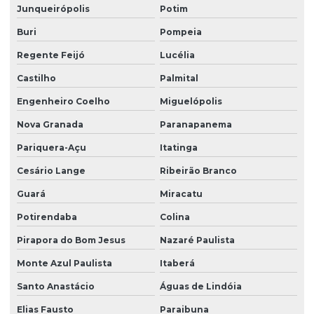
Junqueirópolis
Potim
Serviço de zelador condomínio
Buri
Pompeia
Serviço de zelador terceirizado
Regente Feijó
Lucélia
Serviços de facilities
Castilho
Palmital
Serviços de portaria e limpeza
Engenheiro Coelho
Miguelópolis
Serviços de portaria e recepção
Nova Granada
Paranapanema
Serviços de recepção e portaria
Pariquera-Açu
Itatinga
Cesário Lange
Ribeirão Branco
Serviços de terceirização de recepção
Guará
Miracatu
Serviços de zeladoria limpeza
Potirendaba
Colina
Serviços de zeladoria e segurança em condomínios
Pirapora do Bom Jesus
Nazaré Paulista
Sistema de portaria virtual
Monte Azul Paulista
Itaberá
Soluções em facilities
Santo Anastácio
Águas de Lindóia
Terceirização de limpeza
Elias Fausto
Paraibuna