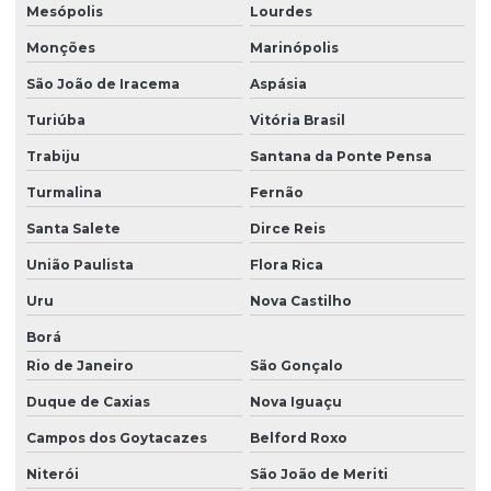
Mesópolis
Lourdes
Monções
Marinópolis
São João de Iracema
Aspásia
Turiúba
Vitória Brasil
Trabiju
Santana da Ponte Pensa
Turmalina
Fernão
Santa Salete
Dirce Reis
União Paulista
Flora Rica
Uru
Nova Castilho
Borá
Rio de Janeiro
São Gonçalo
Duque de Caxias
Nova Iguaçu
Campos dos Goytacazes
Belford Roxo
Niterói
São João de Meriti