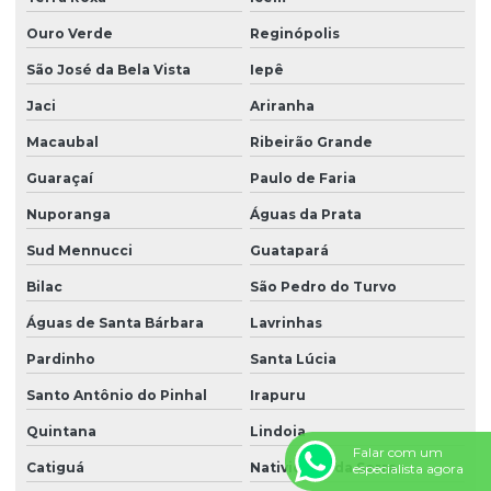
Ouro Verde
Reginópolis
São José da Bela Vista
Iepê
Jaci
Ariranha
Macaubal
Ribeirão Grande
Guaraçaí
Paulo de Faria
Nuporanga
Águas da Prata
Sud Mennucci
Guatapará
Bilac
São Pedro do Turvo
Águas de Santa Bárbara
Lavrinhas
Pardinho
Santa Lúcia
Santo Antônio do Pinhal
Irapuru
Quintana
Lindoia
Falar com um
Catiguá
Natividade da Serra
especialista agora