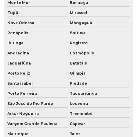
Limpeza fachada orçamento
Monte Mor
Bertioga
Limpeza de fachada preço
Tupã
Mirassol
Limpeza de fachada predial
Nova Odessa
Mongaguá
Penápolis
Boituva
Limpeza de fachada predial preço
Ibitinga
Registro
Limpeza de fachada predial vidros
Andradina
Cosmópolis
Limpeza de fachadas
Jaguariúna
Batatais
Limpeza de fachadas de prédios
Porto Feliz
Olímpia
Limpeza de fachadas de vidro
Santa Isabel
Piedade
Limpeza e manutenção predial terceirizada
Porto Ferreira
Taquaritinga
Limpeza pós obra
São José do Rio Pardo
Louveira
Limpeza pós obra valor
Artur Nogueira
Tremembé
Limpeza predial terceirizada
Vargem Grande Paulista
Capivari
Limpeza profissional em empresas
Mairinque
Jales