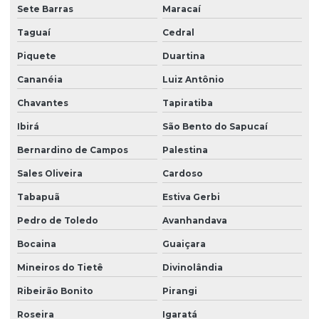
Sete Barras
Maracaí
Taguaí
Cedral
Piquete
Duartina
Cananéia
Luiz Antônio
Chavantes
Tapiratiba
Ibirá
São Bento do Sapucaí
Bernardino de Campos
Palestina
Sales Oliveira
Cardoso
Tabapuã
Estiva Gerbi
Pedro de Toledo
Avanhandava
Bocaina
Guaiçara
Mineiros do Tietê
Divinolândia
Ribeirão Bonito
Pirangi
Roseira
Igaratá