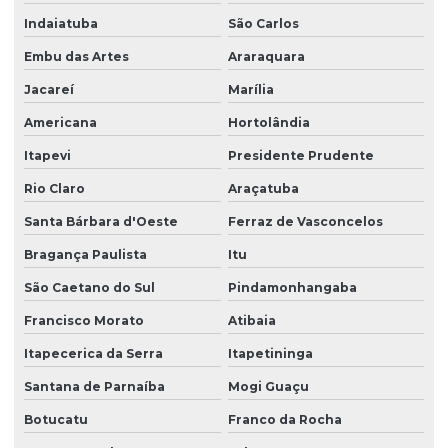
Empresa de serviços terceirizados de limpeza
Indaiatuba
São Carlos
Empresa de terceirização de limpeza
Embu das Artes
Araraquara
Empresa de terceirização de mão de obra
Jacareí
Marília
Empresa terceirização recepcionista
Americana
Hortolândia
Empresa de terceirização de serviços gerais
Itapevi
Presidente Prudente
Empresa de terceirização de serviços de limpeza
Rio Claro
Araçatuba
Empresa terceirização de zelador
Santa Bárbara d'Oeste
Ferraz de Vasconcelos
Bragança Paulista
Itu
Empresa terceirização zeladoria
São Caetano do Sul
Pindamonhangaba
Empresa terceirizada de limpeza
Francisco Morato
Atibaia
Empresa terceirizada portaria
Itapecerica da Serra
Itapetininga
Empresa de zeladoria e portaria
Santana de Parnaíba
Mogi Guaçu
Empresas de limpeza zeladoria
Botucatu
Franco da Rocha
Empresas de portaria virtual