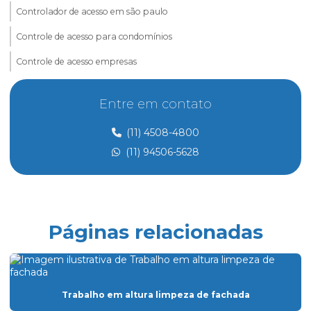
Controlador de acesso em são paulo
Controle de acesso para condomínios
Controle de acesso empresas
Controle de acesso e portaria
Entre em contato
Controle de acesso preço
(11) 4508-4800
Controle de acesso de prestadores de serviço
(11) 94506-5628
Dedetização
Dedetização perto de mim
Dedetização preço
Páginas relacionadas
Eletricista de manutenção predial
Empresa de dedetização
Empresa especializada em limpeza
Trabalho em altura limpeza de fachada