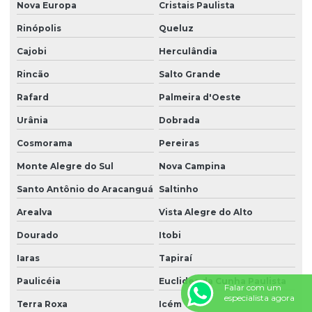
Nova Europa
Cristais Paulista
Rinópolis
Queluz
Cajobi
Herculândia
Rincão
Salto Grande
Rafard
Palmeira d'Oeste
Urânia
Dobrada
Cosmorama
Pereiras
Monte Alegre do Sul
Nova Campina
Santo Antônio do Aracanguá
Saltinho
Arealva
Vista Alegre do Alto
Dourado
Itobi
Iaras
Tapiraí
Paulicéia
Euclides da Cunha Paulista
Falar com um
especialista agora
Terra Roxa
Icém