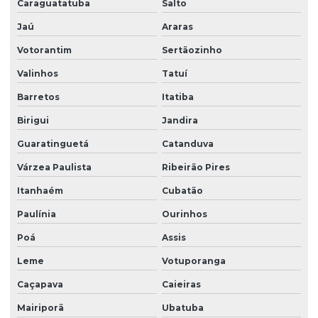
Caraguatatuba
Salto
Empresas de recepção e atendimento
Jaú
Araras
Facilities condominio
Votorantim
Sertãozinho
Facilities limpeza
Valinhos
Tatuí
Facilities serviços
Barretos
Itatiba
Facilities terceirização
Birigui
Jandira
Guaratinguetá
Catanduva
Facility comercial
Várzea Paulista
Ribeirão Pires
Facility empresa de limpeza
Itanhaém
Cubatão
Facility empresa terceirizada
Paulínia
Ourinhos
Facility limpeza e conservação
Poá
Assis
Facility services limpeza
Leme
Votuporanga
Facility serviços terceirizados
Caçapava
Caieiras
Facility terceirizacao de mao de obra
Mairiporã
Ubatuba