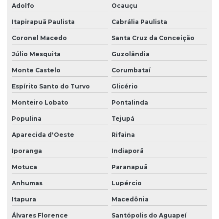
Adolfo
Ocauçu
Itapirapuã Paulista
Cabrália Paulista
Coronel Macedo
Santa Cruz da Conceição
Júlio Mesquita
Guzolândia
Monte Castelo
Corumbataí
Espírito Santo do Turvo
Glicério
Monteiro Lobato
Pontalinda
Populina
Tejupá
Aparecida d'Oeste
Rifaina
Iporanga
Indiaporã
Motuca
Paranapuã
Anhumas
Lupércio
Itapura
Macedônia
Álvares Florence
Santópolis do Aguapeí