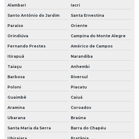
Alambari
Iacri
Santo Antônio do Jardim
Santa Ernestina
Paraíso
Oriente
Orindiúva
Campina do Monte Alegre
Fernando Prestes
Américo de Campos
Itirapuã
Narandiba
Taiaçu
Anhembi
Barbosa
Riversul
Poloni
Piacatu
Guaimbê
Caiuá
Aramina
Coroados
Ubarana
Braúna
Santa Maria da Serra
Barra do Chapéu
Ubirajara
Pratânia