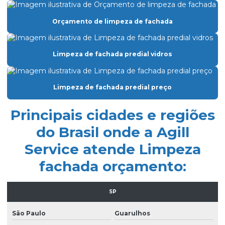
Empresa especializada em limpeza de vidros
Empresa de facilities prediais
Orçamento de limpeza de fachada
Empresa facility serviços gerais
Limpeza de fachada predial vidros
Empresa de lavagem de fachada de vidro
Empresa de limpeza condominio
Limpeza de fachada predial preço
Empresa de limpeza de fachada de prédio
Empresa de limpeza de fachadas
Principais cidades e regiões
Empresa de limpeza facility
do Brasil onde a Agill
Service atende Limpeza
Empresa de limpeza pós obra
fachada orçamento:
Empresa de limpeza pós obra são paulo
Empresa de limpeza predial
SP
Empresa de limpeza profissional
São Paulo
Guarulhos
Empresa de limpeza terceirizada