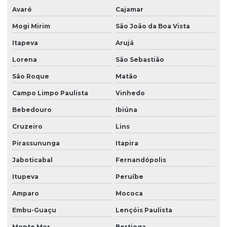
Firma de limpeza terceirizada
Avaré
Cajamar
Lavadora de piso para galpão
Mogi Mirim
São João da Boa Vista
Lavagem de vidros e fachadas
Itapeva
Arujá
Limpeza e conservação terceirizada
Lorena
São Sebastião
São Roque
Matão
Limpeza conservação e zeladoria
Campo Limpo Paulista
Vinhedo
Limpeza empresarial
Bebedouro
Ibiúna
Limpeza empresarial especializada
Cruzeiro
Lins
Limpeza empresarial terceirizada
Pirassununga
Itapira
Limpeza escritorio terceirizada
Jaboticabal
Fernandópolis
Limpeza de fachada comercial
Itupeva
Peruíbe
Limpeza de fachada com hidrojateamento
Amparo
Mococa
Limpeza de fachada de loja
Embu-Guaçu
Lençóis Paulista
Limpeza fachada orçamento
Monte Mor
Bertioga