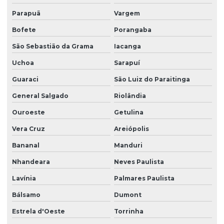
Parapuã
Vargem
Bofete
Porangaba
São Sebastião da Grama
Iacanga
Uchoa
Sarapuí
Guaraci
São Luiz do Paraitinga
General Salgado
Riolândia
Ouroeste
Getulina
Vera Cruz
Areiópolis
Bananal
Manduri
Nhandeara
Neves Paulista
Lavínia
Palmares Paulista
Bálsamo
Dumont
Estrela d'Oeste
Torrinha