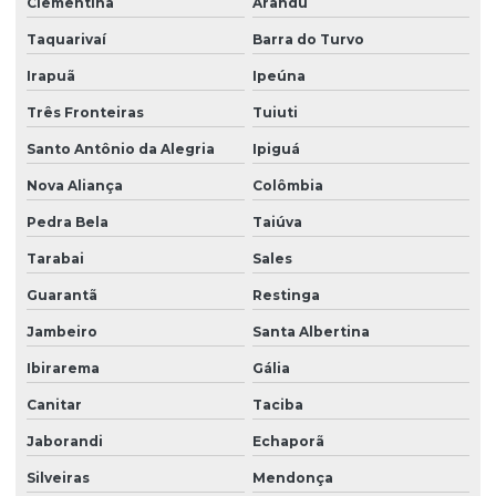
Clementina
Arandu
Taquarivaí
Barra do Turvo
Irapuã
Ipeúna
Três Fronteiras
Tuiuti
Santo Antônio da Alegria
Ipiguá
Nova Aliança
Colômbia
Pedra Bela
Taiúva
Tarabai
Sales
Guarantã
Restinga
Jambeiro
Santa Albertina
Ibirarema
Gália
Canitar
Taciba
Jaborandi
Echaporã
Silveiras
Mendonça