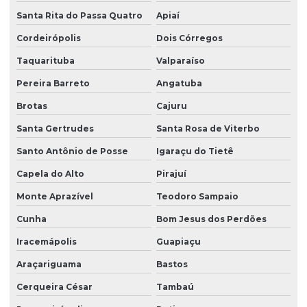
Serviço de facilities
Santa Rita do Passa Quatro
Apiaí
Serviço de limpeza para empresas
Cordeirópolis
Dois Córregos
Serviço de limpeza com equipamentos profissionais
Taquarituba
Valparaíso
Serviço de limpeza pós obra
Pereira Barreto
Angatuba
Serviço de limpeza profissional
Brotas
Cajuru
Serviço de limpeza terceirizado
Santa Gertrudes
Santa Rosa de Viterbo
Serviço de limpeza terceirizado preço
Santo Antônio de Posse
Igaraçu do Tietê
Serviço de limpeza de vidros
Capela do Alto
Pirajuí
Monte Aprazível
Teodoro Sampaio
Serviço de limpeza zeladoria
Cunha
Bom Jesus dos Perdões
Serviço de portaria virtual
Iracemápolis
Guapiaçu
Serviço de portaria e zeladoria
Araçariguama
Bastos
Serviço de terceirização de limpeza
Cerqueira César
Tambaú
Serviço terceirizado de limpeza