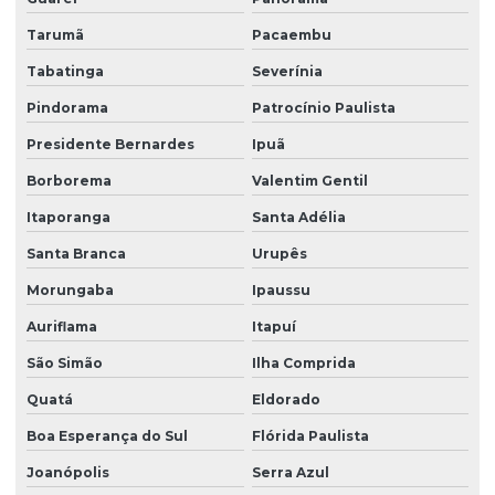
Tarumã
Pacaembu
Tabatinga
Severínia
Pindorama
Patrocínio Paulista
Presidente Bernardes
Ipuã
Borborema
Valentim Gentil
Itaporanga
Santa Adélia
Santa Branca
Urupês
Morungaba
Ipaussu
Auriflama
Itapuí
São Simão
Ilha Comprida
Quatá
Eldorado
Boa Esperança do Sul
Flórida Paulista
Joanópolis
Serra Azul