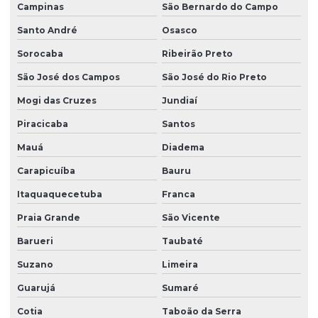
Campinas
São Bernardo do Campo
Empresa de limpeza de vidros
Santo André
Osasco
Empresa limpeza de vidros em altura
Sorocaba
Ribeirão Preto
Empresa de limpeza de vidros e fachadas
São José dos Campos
São José do Rio Preto
Empresa de limpeza de vidros e fachadas sp
Mogi das Cruzes
Jundiaí
Empresa de limpeza de vidros e janelas
Piracicaba
Santos
Empresa de manutenção predial
Mauá
Diadema
Empresa de portaria e limpeza
Carapicuíba
Bauru
Empresa de portaria e recepção
Itaquaquecetuba
Franca
Praia Grande
São Vicente
Empresa de portaria remota
Barueri
Taubaté
Empresa de recepcionista terceirização
Suzano
Limeira
Empresa de serviço terceirizado
Guarujá
Sumaré
Empresa de serviços terceirizados
Cotia
Taboão da Serra