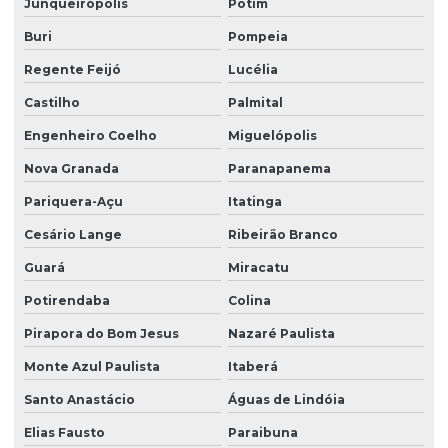
Junqueirópolis
Potim
Serviço de zelador condomínio
Buri
Pompeia
Serviço de zelador terceirizado
Regente Feijó
Lucélia
Serviços de facilities
Castilho
Palmital
Serviços de portaria e limpeza
Engenheiro Coelho
Miguelópolis
Serviços de portaria e recepção
Nova Granada
Paranapanema
Serviços de recepção e portaria
Pariquera-Açu
Itatinga
Cesário Lange
Ribeirão Branco
Serviços de terceirização de recepção
Guará
Miracatu
Serviços de zeladoria limpeza
Potirendaba
Colina
Serviços de zeladoria e segurança em condomínios
Pirapora do Bom Jesus
Nazaré Paulista
Sistema de portaria virtual
Monte Azul Paulista
Itaberá
Soluções em facilities
Santo Anastácio
Águas de Lindóia
Terceirização de limpeza
Elias Fausto
Paraibuna