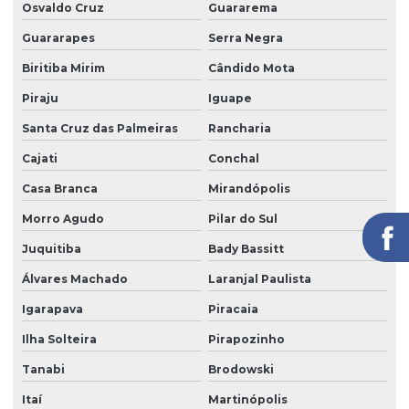
Osvaldo Cruz
Guararema
Portaria remota preço
Guararapes
Serra Negra
Portaria e zeladoria
Biritiba Mirim
Cândido Mota
Portaria e zeladoria terceirizadas
Piraju
Iguape
Poste de câmeras
Santa Cruz das Palmeiras
Rancharia
Prestação de serviço zeladoria
Cajati
Conchal
Recepção com controle de acesso
Casa Branca
Mirandópolis
Recepção e portaria
Morro Agudo
Pilar do Sul
Recepção e segurança em portarias
Juquitiba
Bady Bassitt
Recepção terceirização
Álvares Machado
Laranjal Paulista
Igarapava
Piracaia
Segurança eletrônica
Ilha Solteira
Pirapozinho
Segurança portaria zeladoria
Tanabi
Brodowski
Serviço de câmeras 24 horas
Itaí
Martinópolis