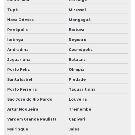
Limpeza de fachada preço
Tupã
Mirassol
Limpeza de fachada predial
Nova Odessa
Mongaguá
Penápolis
Boituva
Limpeza de fachada predial preço
Ibitinga
Registro
Limpeza de fachada predial vidros
Andradina
Cosmópolis
Limpeza de fachadas
Jaguariúna
Batatais
Limpeza de fachadas de prédios
Porto Feliz
Olímpia
Limpeza de fachadas de vidro
Santa Isabel
Piedade
Limpeza e manutenção predial terceirizada
Porto Ferreira
Taquaritinga
Limpeza pós obra
São José do Rio Pardo
Louveira
Limpeza pós obra valor
Artur Nogueira
Tremembé
Limpeza predial terceirizada
Vargem Grande Paulista
Capivari
Limpeza profissional em empresas
Mairinque
Jales