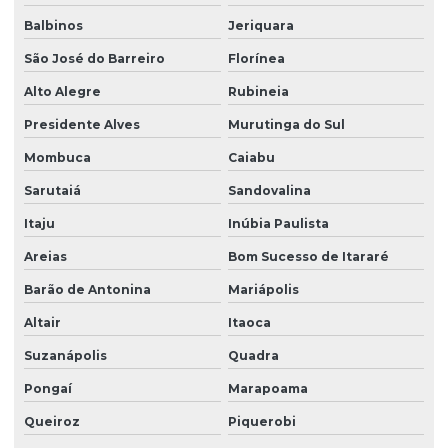
Balbinos
Jeriquara
São José do Barreiro
Florínea
Alto Alegre
Rubineia
Presidente Alves
Murutinga do Sul
Mombuca
Caiabu
Sarutaiá
Sandovalina
Itaju
Inúbia Paulista
Areias
Bom Sucesso de Itararé
Barão de Antonina
Mariápolis
Altair
Itaoca
Suzanápolis
Quadra
Pongaí
Marapoama
Queiroz
Piquerobi