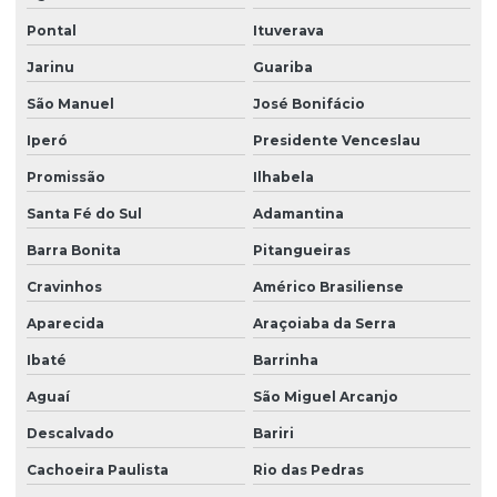
Pontal
Ituverava
Limpeza de vidros profissional
Jarinu
Guariba
Manutenção elétrica predial
São Manuel
José Bonifácio
Manutenção predial facilities
Iperó
Presidente Venceslau
Melhores empresas de portaria virtual
Promissão
Ilhabela
Orçamento de limpeza de fachada
Santa Fé do Sul
Adamantina
Orçamento de limpeza de vidros
Barra Bonita
Pitangueiras
Patrimonial zeladoria
Cravinhos
Américo Brasiliense
Portaria de condomínio automatizada
Aparecida
Araçoiaba da Serra
Portaria eletrônica
Ibaté
Barrinha
Portaria eletrônica condomínio
Aguaí
São Miguel Arcanjo
Descalvado
Bariri
Portaria remota
Cachoeira Paulista
Rio das Pedras
Portaria remota condomínio