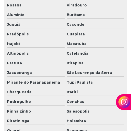
Terceirização de limpeza para condomínios
Rosana
Viradouro
Terceirização de limpeza empresarial
Alumínio
Buritama
Terceirização de zeladoria
Juquiá
Caconde
Terceirizada de limpeza
Pradópolis
Guapiara
Torre de monitoramento
Itajobi
Macatuba
Altinópolis
Cafelândia
Trabalho em altura limpeza de fachada
Fartura
Itirapina
Trabalho em altura limpeza de vidros
Jacupiranga
São Lourenço da Serra
Zelador terceirizado
Mirante do Paranapanema
Tupi Paulista
Zeladoria condominial
Charqueada
Itariri
Zeladoria de condomínios
Pedregulho
Conchas
Zeladoria e limpeza
Pinhalzinho
Salesópolis
Zeladoria predial
Piratininga
Holambra
Zeladoria terceirização
Guareí
Panorama