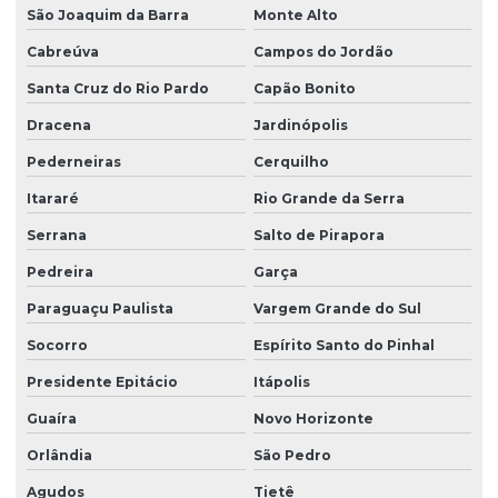
Limpeza profissional de piso
São Joaquim da Barra
Monte Alto
Cabreúva
Campos do Jordão
Limpeza profissional de pisos
Santa Cruz do Rio Pardo
Capão Bonito
Limpeza profissional pós obra
Dracena
Jardinópolis
Limpeza profissional de vidros
Pederneiras
Cerquilho
Limpeza terceirizada
Itararé
Rio Grande da Serra
Limpeza de vidro predial
Serrana
Salto de Pirapora
Limpeza de vidros em altura
Pedreira
Garça
Limpeza de vidros em altura valor
Paraguaçu Paulista
Vargem Grande do Sul
Limpeza de vidros empresa
Socorro
Espírito Santo do Pinhal
Limpeza de vidros externos
Presidente Epitácio
Itápolis
Limpeza de vidros e fachadas
Guaíra
Novo Horizonte
Limpeza de vidros preço
Orlândia
São Pedro
Agudos
Tietê
Limpeza de vidros em prédios