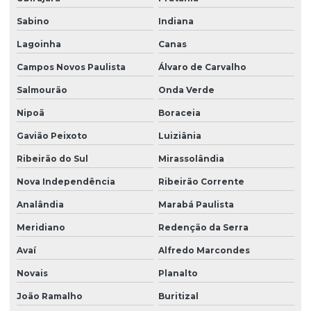
Sabino
Indiana
Lagoinha
Canas
Campos Novos Paulista
Álvaro de Carvalho
Salmourão
Onda Verde
Nipoã
Boraceia
Gavião Peixoto
Luiziânia
Ribeirão do Sul
Mirassolândia
Nova Independência
Ribeirão Corrente
Analândia
Marabá Paulista
Meridiano
Redenção da Serra
Avaí
Alfredo Marcondes
Novais
Planalto
João Ramalho
Buritizal