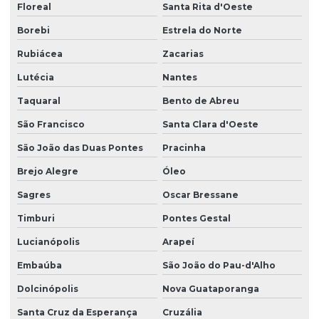
Floreal
Santa Rita d'Oeste
Borebi
Estrela do Norte
Rubiácea
Zacarias
Lutécia
Nantes
Taquaral
Bento de Abreu
São Francisco
Santa Clara d'Oeste
São João das Duas Pontes
Pracinha
Brejo Alegre
Óleo
Sagres
Oscar Bressane
Timburi
Pontes Gestal
Lucianópolis
Arapeí
Embaúba
São João do Pau-d'Alho
Dolcinópolis
Nova Guataporanga
Santa Cruz da Esperança
Cruzália