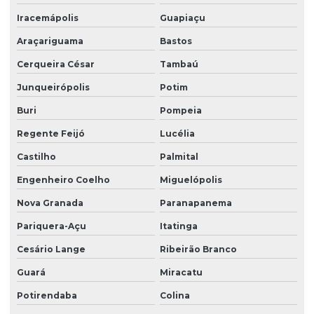
Serviço de portaria virtual
Iracemápolis
Guapiaçu
Serviço de portaria e zeladoria
Araçariguama
Bastos
Serviço de terceirização de limpeza
Cerqueira César
Tambaú
Serviço terceirizado de limpeza
Junqueirópolis
Potim
Buri
Pompeia
Serviço de zelador condomínio
Regente Feijó
Lucélia
Serviço de zelador terceirizado
Castilho
Palmital
Serviços de facilities
Engenheiro Coelho
Miguelópolis
Serviços de portaria e limpeza
Nova Granada
Paranapanema
Serviços de portaria e recepção
Pariquera-Açu
Itatinga
Serviços de recepção e portaria
Cesário Lange
Ribeirão Branco
Serviços de terceirização de recepção
Guará
Miracatu
Serviços de zeladoria limpeza
Potirendaba
Colina
Serviços de zeladoria e segurança em condomínios