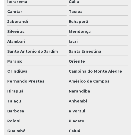
Ibirarema
Gália
Canitar
Taciba
Jaborandi
Echaporã
Silveiras
Mendonça
Alambari
Iacri
Santo Antônio do Jardim
Santa Ernestina
Paraíso
Oriente
Orindiúva
Campina do Monte Alegre
Fernando Prestes
Américo de Campos
Itirapuã
Narandiba
Taiaçu
Anhembi
Barbosa
Riversul
Poloni
Piacatu
Guaimbê
Caiuá