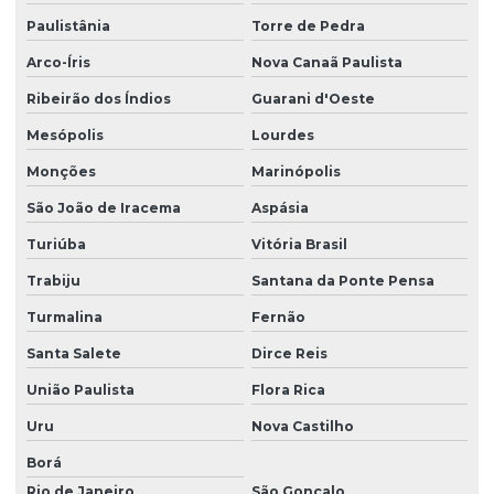
Paulistânia
Torre de Pedra
Arco-Íris
Nova Canaã Paulista
Ribeirão dos Índios
Guarani d'Oeste
Mesópolis
Lourdes
Monções
Marinópolis
São João de Iracema
Aspásia
Turiúba
Vitória Brasil
Trabiju
Santana da Ponte Pensa
Turmalina
Fernão
Santa Salete
Dirce Reis
União Paulista
Flora Rica
Uru
Nova Castilho
Borá
Rio de Janeiro
São Gonçalo