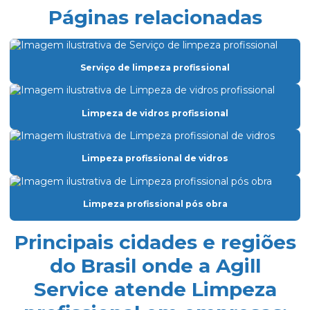
Páginas relacionadas
Eletricista de manutenção predial
Empresa de dedetização
Serviço de limpeza profissional
Empresa especializada em limpeza
Empresa especializada em limpeza de vidros
Limpeza de vidros profissional
Empresa de facilities prediais
Empresa facility serviços gerais
Limpeza profissional de vidros
Empresa de lavagem de fachada de vidro
Empresa de limpeza condominio
Limpeza profissional pós obra
Empresa de limpeza de fachada de prédio
Principais cidades e regiões
Empresa de limpeza de fachadas
do Brasil onde a Agill
Empresa de limpeza facility
Service atende Limpeza
Empresa de limpeza pós obra