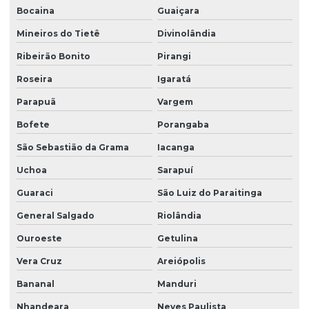
Bocaina
Guaiçara
Mineiros do Tietê
Divinolândia
Ribeirão Bonito
Pirangi
Roseira
Igaratá
Parapuã
Vargem
Bofete
Porangaba
São Sebastião da Grama
Iacanga
Uchoa
Sarapuí
Guaraci
São Luiz do Paraitinga
General Salgado
Riolândia
Ouroeste
Getulina
Vera Cruz
Areiópolis
Bananal
Manduri
Nhandeara
Neves Paulista