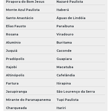
Pirapora do Bom Jesus
Nazaré Paulista
Sistema de portaria virtual
Monte Azul Paulista
Itaberá
Soluções em facilities
Santo Anastácio
Águas de Lindóia
Elias Fausto
Paraibuna
Terceirização de limpeza
Rosana
Viradouro
Terceirização de limpeza para condomínios
Alumínio
Buritama
Terceirização de limpeza empresarial
Juquiá
Caconde
Terceirização de zeladoria
Pradópolis
Guapiara
Terceirizada de limpeza
Itajobi
Macatuba
Torre de monitoramento
Altinópolis
Cafelândia
Trabalho em altura limpeza de fachada
Fartura
Itirapina
Trabalho em altura limpeza de vidros
Jacupiranga
São Lourenço da Serra
Zelador terceirizado
Mirante do Paranapanema
Tupi Paulista
Zeladoria condominial
Charqueada
Itariri