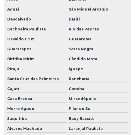
Portaria eletrônica
Aguaí
São Miguel Arcanjo
Portaria eletrônica condomínio
Descalvado
Bariri
Portaria remota
Cachoeira Paulista
Rio das Pedras
Portaria remota condomínio
Osvaldo Cruz
Guararema
Portaria remota preço
Guararapes
Serra Negra
Portaria e zeladoria
Biritiba Mirim
Cândido Mota
Portaria e zeladoria terceirizadas
Piraju
Iguape
Santa Cruz das Palmeiras
Rancharia
Poste de câmeras
Cajati
Conchal
Prestação de serviço zeladoria
Casa Branca
Mirandópolis
Recepção com controle de acesso
Morro Agudo
Pilar do Sul
Recepção e portaria
Juquitiba
Bady Bassitt
Recepção e segurança em portarias
Álvares Machado
Laranjal Paulista
Recepção terceirização