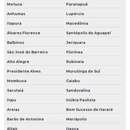
Motuca
Paranapuã
Anhumas
Lupércio
Itapura
Macedônia
Álvares Florence
Santópolis do Aguapeí
Balbinos
Jeriquara
São José do Barreiro
Florínea
Alto Alegre
Rubineia
Presidente Alves
Murutinga do Sul
Mombuca
Caiabu
Sarutaiá
Sandovalina
Itaju
Inúbia Paulista
Areias
Bom Sucesso de Itararé
Barão de Antonina
Mariápolis
Altair
Itaoca