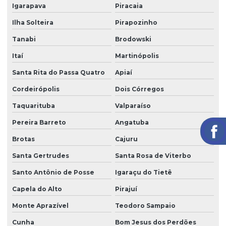
Igarapava
Piracaia
Segurança eletrônica
Ilha Solteira
Pirapozinho
Segurança portaria zeladoria
Tanabi
Brodowski
Serviço de câmeras 24 horas
Itaí
Martinópolis
Serviço de facilities
Santa Rita do Passa Quatro
Apiaí
Serviço de limpeza para empresas
Cordeirópolis
Dois Córregos
Taquarituba
Valparaíso
Serviço de limpeza com equipamentos profissionais
Pereira Barreto
Angatuba
Serviço de limpeza pós obra
Brotas
Cajuru
Serviço de limpeza profissional
Santa Gertrudes
Santa Rosa de Viterbo
Serviço de limpeza terceirizado
Santo Antônio de Posse
Igaraçu do Tietê
Serviço de limpeza terceirizado preço
Capela do Alto
Pirajuí
Serviço de limpeza de vidros
Monte Aprazível
Teodoro Sampaio
Serviço de limpeza zeladoria
Cunha
Bom Jesus dos Perdões