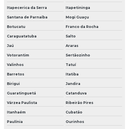
Empresa terceirizada portaria
Itapecerica da Serra
Itapetininga
Empresa de zeladoria e portaria
Santana de Parnaíba
Mogi Guaçu
Empresas de limpeza zeladoria
Botucatu
Franco da Rocha
Caraguatatuba
Salto
Empresas de portaria virtual
Jaú
Araras
Empresas de recepção e atendimento
Votorantim
Sertãozinho
Facilities condominio
Valinhos
Tatuí
Facilities limpeza
Barretos
Itatiba
Facilities serviços
Birigui
Jandira
Facilities terceirização
Guaratinguetá
Catanduva
Facility comercial
Várzea Paulista
Ribeirão Pires
Facility empresa de limpeza
Itanhaém
Cubatão
Facility empresa terceirizada
Paulínia
Ourinhos