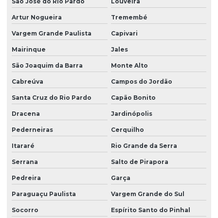
São José do Rio Pardo
Louveira
Limpeza pós obra
Artur Nogueira
Tremembé
Limpeza pós obra valor
Vargem Grande Paulista
Capivari
Limpeza predial terceirizada
Mairinque
Jales
Limpeza profissional em empresas
São Joaquim da Barra
Monte Alto
Limpeza profissional de piso
Cabreúva
Campos do Jordão
Limpeza profissional de pisos
Santa Cruz do Rio Pardo
Capão Bonito
Limpeza profissional pós obra
Dracena
Jardinópolis
Limpeza profissional de vidros
Pederneiras
Cerquilho
Limpeza terceirizada
Itararé
Rio Grande da Serra
Limpeza de vidro predial
Serrana
Salto de Pirapora
Pedreira
Garça
Limpeza de vidros em altura
Paraguaçu Paulista
Vargem Grande do Sul
Limpeza de vidros em altura valor
Socorro
Espírito Santo do Pinhal
Limpeza de vidros empresa