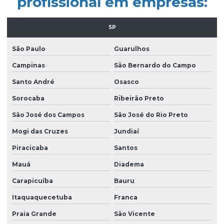
profissional em empresas:
Empresa de limpeza pós obra são paulo
Empresa de limpeza predial
SP
Empresa de limpeza profissional
São Paulo
Guarulhos
Empresa de limpeza terceirizada
Campinas
São Bernardo do Campo
Empresa de limpeza de vidros
Santo André
Osasco
Empresa limpeza de vidros em altura
Sorocaba
Ribeirão Preto
São José dos Campos
São José do Rio Preto
Empresa de limpeza de vidros e fachadas
Mogi das Cruzes
Jundiaí
Empresa de limpeza de vidros e fachadas sp
Piracicaba
Santos
Empresa de limpeza de vidros e janelas
Mauá
Diadema
Empresa de manutenção predial
Carapicuíba
Bauru
Empresa de portaria e limpeza
Itaquaquecetuba
Franca
Empresa de portaria e recepção
Praia Grande
São Vicente
Empresa de portaria remota