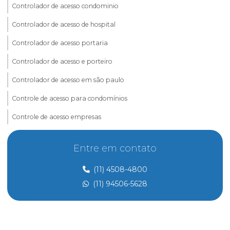
Controlador de acesso condominio
Controlador de acesso de hospital
Controlador de acesso portaria
Controlador de acesso e porteiro
Controlador de acesso em são paulo
Controle de acesso para condomínios
Controle de acesso empresas
Controle de acesso e portaria
Entre em contato
Controle de acesso preço
(11) 4508-4800
Controle de acesso de prestadores de serviço
(11) 94506-5628
Dedetização
Dedetização perto de mim
Dedetização preço