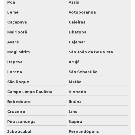
Facility limpeza e conservação
Poá
Assis
Facility services limpeza
Leme
Votuporanga
Caçapava
Caieiras
Facility serviços terceirizados
Mairiporã
Ubatuba
Facility terceirizacao de mao de obra
Avaré
Cajamar
Firma de limpeza terceirizada
Mogi Mirim
São João da Boa Vista
Lavadora de piso para galpão
Itapeva
Arujá
Lavagem de vidros e fachadas
Lorena
São Sebastião
Limpeza e conservação terceirizada
São Roque
Matão
Limpeza conservação e zeladoria
Campo Limpo Paulista
Vinhedo
Limpeza empresarial
Bebedouro
Ibiúna
Limpeza empresarial especializada
Cruzeiro
Lins
Limpeza empresarial terceirizada
Pirassununga
Itapira
Limpeza escritorio terceirizada
Jaboticabal
Fernandópolis