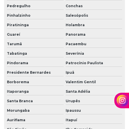
Zeladoria de condomínios
Pedregulho
Conchas
Pinhalzinho
Salesópolis
Zeladoria e limpeza
Piratininga
Holambra
Zeladoria predial
Guareí
Panorama
Zeladoria terceirização
Tarumã
Pacaembu
Tabatinga
Severínia
Pindorama
Patrocínio Paulista
Presidente Bernardes
Ipuã
Borborema
Valentim Gentil
Itaporanga
Santa Adélia
Santa Branca
Urupês
Morungaba
Ipaussu
Auriflama
Itapuí