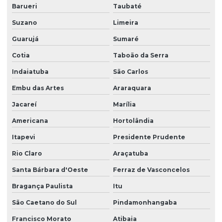
Barueri
Taubaté
Empresa de recepcionista terceirização
Suzano
Limeira
Empresa de serviço terceirizado
Guarujá
Sumaré
Empresa de serviços terceirizados
Cotia
Taboão da Serra
Empresa de serviços terceirizados de limpeza
Indaiatuba
São Carlos
Embu das Artes
Araraquara
Empresa de terceirização de limpeza
Jacareí
Marília
Empresa de terceirização de mão de obra
Americana
Hortolândia
Empresa terceirização recepcionista
Itapevi
Presidente Prudente
Empresa de terceirização de serviços gerais
Rio Claro
Araçatuba
Empresa de terceirização de serviços de limpeza
Santa Bárbara d'Oeste
Ferraz de Vasconcelos
Empresa terceirização de zelador
Bragança Paulista
Itu
Empresa terceirização zeladoria
São Caetano do Sul
Pindamonhangaba
Empresa terceirizada de limpeza
Francisco Morato
Atibaia