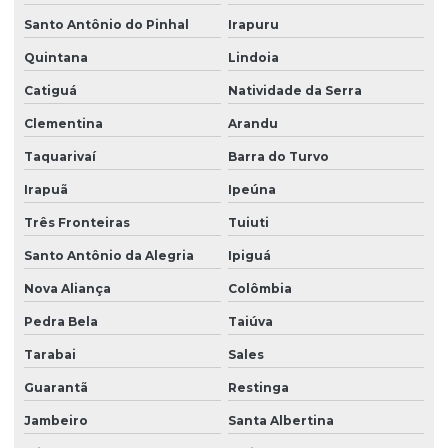
Santo Antônio do Pinhal
Irapuru
Quintana
Lindoia
Catiguá
Natividade da Serra
Clementina
Arandu
Taquarivaí
Barra do Turvo
Irapuã
Ipeúna
Três Fronteiras
Tuiuti
Santo Antônio da Alegria
Ipiguá
Nova Aliança
Colômbia
Pedra Bela
Taiúva
Tarabai
Sales
Guarantã
Restinga
Jambeiro
Santa Albertina