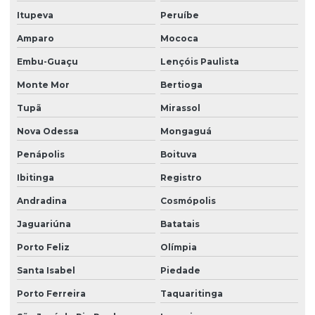
Itupeva
Peruíbe
Limpeza de fachada comercial
Amparo
Mococa
Limpeza de fachada com hidrojateamento
Embu-Guaçu
Lençóis Paulista
Limpeza de fachada de loja
Monte Mor
Bertioga
Limpeza fachada orçamento
Tupã
Mirassol
Limpeza de fachada preço
Nova Odessa
Mongaguá
Limpeza de fachada predial
Penápolis
Boituva
Limpeza de fachada predial preço
Ibitinga
Registro
Limpeza de fachada predial vidros
Andradina
Cosmópolis
Limpeza de fachadas
Jaguariúna
Batatais
Limpeza de fachadas de prédios
Porto Feliz
Olímpia
Limpeza de fachadas de vidro
Santa Isabel
Piedade
Porto Ferreira
Taquaritinga
Limpeza e manutenção predial terceirizada