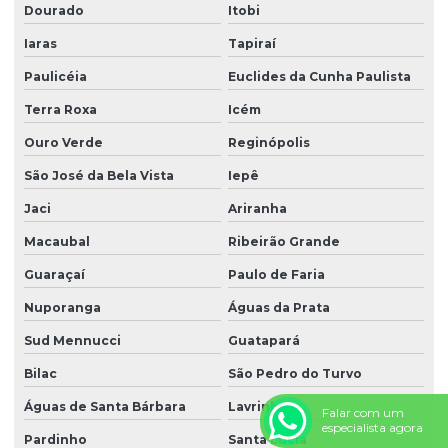
Dourado
Itobi
Iaras
Tapiraí
Paulicéia
Euclides da Cunha Paulista
Terra Roxa
Icém
Ouro Verde
Reginópolis
São José da Bela Vista
Iepê
Jaci
Ariranha
Macaubal
Ribeirão Grande
Guaraçaí
Paulo de Faria
Nuporanga
Águas da Prata
Sud Mennucci
Guatapará
Bilac
São Pedro do Turvo
Águas de Santa Bárbara
Lavrinhas
Falar com um
especialista agora
Pardinho
Santa Lúcia