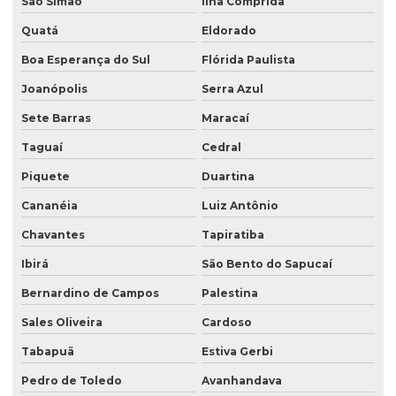
São Simão
Ilha Comprida
Quatá
Eldorado
Boa Esperança do Sul
Flórida Paulista
Joanópolis
Serra Azul
Sete Barras
Maracaí
Taguaí
Cedral
Piquete
Duartina
Cananéia
Luiz Antônio
Chavantes
Tapiratiba
Ibirá
São Bento do Sapucaí
Bernardino de Campos
Palestina
Sales Oliveira
Cardoso
Tabapuã
Estiva Gerbi
Pedro de Toledo
Avanhandava