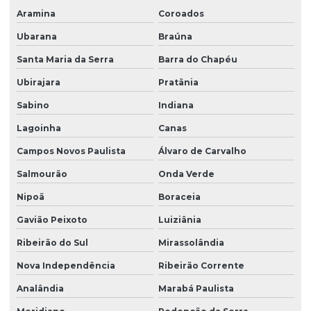
Aramina
Coroados
Ubarana
Braúna
Santa Maria da Serra
Barra do Chapéu
Ubirajara
Pratânia
Sabino
Indiana
Lagoinha
Canas
Campos Novos Paulista
Álvaro de Carvalho
Salmourão
Onda Verde
Nipoã
Boraceia
Gavião Peixoto
Luiziânia
Ribeirão do Sul
Mirassolândia
Nova Independência
Ribeirão Corrente
Analândia
Marabá Paulista