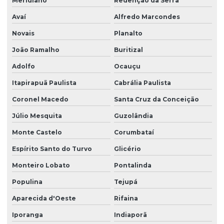
Meridiano
Redenção da Serra
Avaí
Alfredo Marcondes
Novais
Planalto
João Ramalho
Buritizal
Adolfo
Ocauçu
Itapirapuã Paulista
Cabrália Paulista
Coronel Macedo
Santa Cruz da Conceição
Júlio Mesquita
Guzolândia
Monte Castelo
Corumbataí
Espírito Santo do Turvo
Glicério
Monteiro Lobato
Pontalinda
Populina
Tejupá
Aparecida d'Oeste
Rifaina
Iporanga
Indiaporã