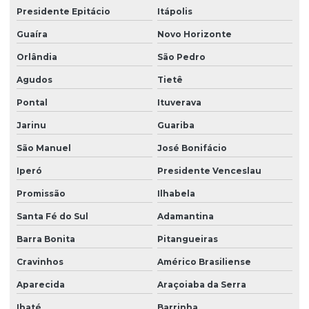
Presidente Epitácio
Itápolis
Limpeza de vidros externos
Guaíra
Novo Horizonte
Limpeza de vidros e fachadas
Orlândia
São Pedro
Limpeza de vidros preço
Agudos
Tietê
Limpeza de vidros em prédios
Pontal
Ituverava
Limpeza de vidros profissional
Jarinu
Guariba
Manutenção elétrica predial
São Manuel
José Bonifácio
Manutenção predial facilities
Iperó
Presidente Venceslau
Melhores empresas de portaria virtual
Promissão
Ilhabela
Santa Fé do Sul
Adamantina
Orçamento de limpeza de fachada
Barra Bonita
Pitangueiras
Orçamento de limpeza de vidros
Cravinhos
Américo Brasiliense
Patrimonial zeladoria
Aparecida
Araçoiaba da Serra
Portaria de condomínio automatizada
Ibaté
Barrinha