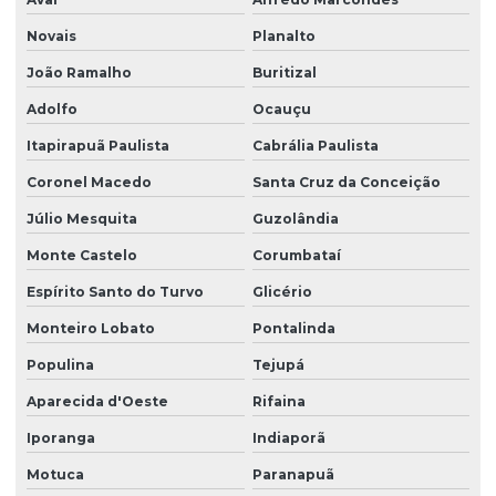
Novais
Planalto
João Ramalho
Buritizal
Adolfo
Ocauçu
Itapirapuã Paulista
Cabrália Paulista
Coronel Macedo
Santa Cruz da Conceição
Júlio Mesquita
Guzolândia
Monte Castelo
Corumbataí
Espírito Santo do Turvo
Glicério
Monteiro Lobato
Pontalinda
Populina
Tejupá
Aparecida d'Oeste
Rifaina
Iporanga
Indiaporã
Motuca
Paranapuã