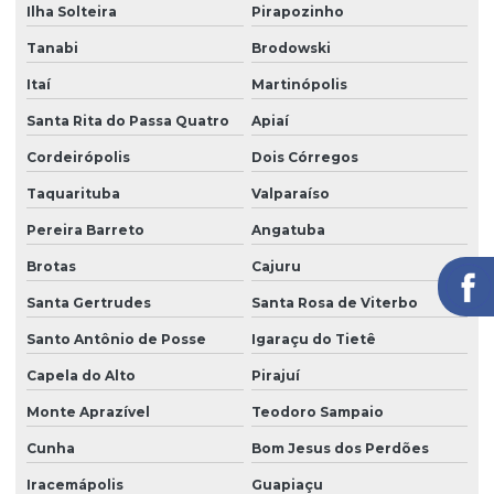
Ilha Solteira
Pirapozinho
Segurança portaria zeladoria
Tanabi
Brodowski
Serviço de câmeras 24 horas
Itaí
Martinópolis
Serviço de facilities
Santa Rita do Passa Quatro
Apiaí
Serviço de limpeza para empresas
Cordeirópolis
Dois Córregos
Serviço de limpeza com equipamentos profissionais
Taquarituba
Valparaíso
Serviço de limpeza pós obra
Pereira Barreto
Angatuba
Serviço de limpeza profissional
Brotas
Cajuru
Serviço de limpeza terceirizado
Santa Gertrudes
Santa Rosa de Viterbo
Serviço de limpeza terceirizado preço
Santo Antônio de Posse
Igaraçu do Tietê
Serviço de limpeza de vidros
Capela do Alto
Pirajuí
Monte Aprazível
Teodoro Sampaio
Serviço de limpeza zeladoria
Cunha
Bom Jesus dos Perdões
Serviço de portaria virtual
Iracemápolis
Guapiaçu
Serviço de portaria e zeladoria