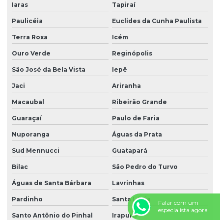
Iaras
Tapiraí
Paulicéia
Euclides da Cunha Paulista
Terra Roxa
Icém
Ouro Verde
Reginópolis
São José da Bela Vista
Iepê
Jaci
Ariranha
Macaubal
Ribeirão Grande
Guaraçaí
Paulo de Faria
Nuporanga
Águas da Prata
Sud Mennucci
Guatapará
Bilac
São Pedro do Turvo
Águas de Santa Bárbara
Lavrinhas
Pardinho
Santa Lúcia
Falar com um
especialista agora
Santo Antônio do Pinhal
Irapuru