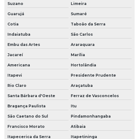
Suzano
Limeira
Empresa de serviço terceirizado
Guarujá
Sumaré
Empresa de serviços terceirizados
Cotia
Taboão da Serra
Empresa de serviços terceirizados de limpeza
Indaiatuba
São Carlos
Empresa de terceirização de limpeza
Embu das Artes
Araraquara
Empresa de terceirização de mão de obra
Jacareí
Marília
Empresa terceirização recepcionista
Americana
Hortolândia
Empresa de terceirização de serviços gerais
Itapevi
Presidente Prudente
Empresa de terceirização de serviços de limpeza
Rio Claro
Araçatuba
Empresa terceirização de zelador
Santa Bárbara d'Oeste
Ferraz de Vasconcelos
Bragança Paulista
Itu
Empresa terceirização zeladoria
São Caetano do Sul
Pindamonhangaba
Empresa terceirizada de limpeza
Francisco Morato
Atibaia
Empresa terceirizada portaria
Itapecerica da Serra
Itapetininga