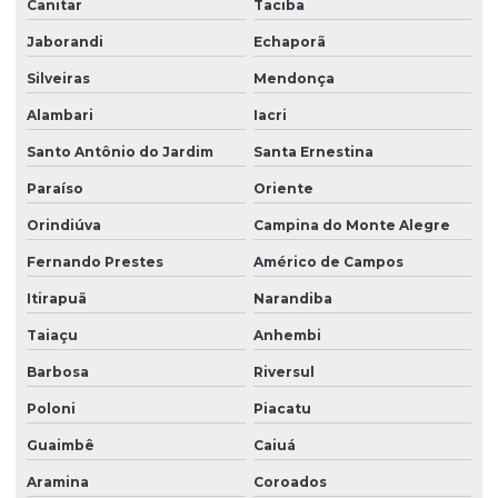
Canitar
Taciba
Jaborandi
Echaporã
Silveiras
Mendonça
Alambari
Iacri
Santo Antônio do Jardim
Santa Ernestina
Paraíso
Oriente
Orindiúva
Campina do Monte Alegre
Fernando Prestes
Américo de Campos
Itirapuã
Narandiba
Taiaçu
Anhembi
Barbosa
Riversul
Poloni
Piacatu
Guaimbê
Caiuá
Aramina
Coroados