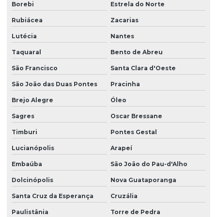
Borebi
Estrela do Norte
Rubiácea
Zacarias
Lutécia
Nantes
Taquaral
Bento de Abreu
São Francisco
Santa Clara d'Oeste
São João das Duas Pontes
Pracinha
Brejo Alegre
Óleo
Sagres
Oscar Bressane
Timburi
Pontes Gestal
Lucianópolis
Arapeí
Embaúba
São João do Pau-d'Alho
Dolcinópolis
Nova Guataporanga
Santa Cruz da Esperança
Cruzália
Paulistânia
Torre de Pedra