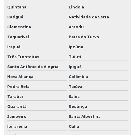
Quintana
Lindoia
Catiguá
Natividade da Serra
Clementina
Arandu
Taquarivaí
Barra do Turvo
Irapuã
Ipeúna
Três Fronteiras
Tuiuti
Santo Antônio da Alegria
Ipiguá
Nova Aliança
Colômbia
Pedra Bela
Taiúva
Tarabai
Sales
Guarantã
Restinga
Jambeiro
Santa Albertina
Ibirarema
Gália