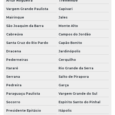
Artur Nogueira
Tremembé
Limpeza predial terceirizada
Vargem Grande Paulista
Capivari
Limpeza profissional em empresas
Mairinque
Jales
Limpeza profissional de piso
São Joaquim da Barra
Monte Alto
Cabreúva
Campos do Jordão
Limpeza profissional de pisos
Santa Cruz do Rio Pardo
Capão Bonito
Limpeza profissional pós obra
Dracena
Jardinópolis
Limpeza profissional de vidros
Pederneiras
Cerquilho
Limpeza terceirizada
Itararé
Rio Grande da Serra
Limpeza de vidro predial
Serrana
Salto de Pirapora
Limpeza de vidros em altura
Pedreira
Garça
Limpeza de vidros em altura valor
Paraguaçu Paulista
Vargem Grande do Sul
Limpeza de vidros empresa
Socorro
Espírito Santo do Pinhal
Limpeza de vidros externos
Presidente Epitácio
Itápolis