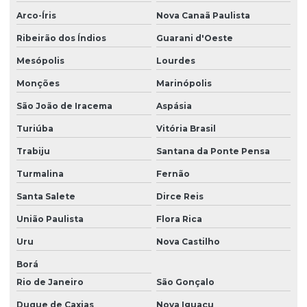
Arco-Íris
Nova Canaã Paulista
Ribeirão dos Índios
Guarani d'Oeste
Mesópolis
Lourdes
Monções
Marinópolis
São João de Iracema
Aspásia
Turiúba
Vitória Brasil
Trabiju
Santana da Ponte Pensa
Turmalina
Fernão
Santa Salete
Dirce Reis
União Paulista
Flora Rica
Uru
Nova Castilho
Borá
Rio de Janeiro
São Gonçalo
Duque de Caxias
Nova Iguaçu