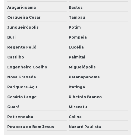
Araçariguama
Bastos
Serviço de terceirização de limpeza
Cerqueira César
Tambaú
Serviço terceirizado de limpeza
Junqueirópolis
Potim
Serviço de zelador condomínio
Buri
Pompeia
Serviço de zelador terceirizado
Regente Feijó
Lucélia
Serviços de facilities
Castilho
Palmital
Serviços de portaria e limpeza
Engenheiro Coelho
Miguelópolis
Serviços de portaria e recepção
Nova Granada
Paranapanema
Serviços de recepção e portaria
Pariquera-Açu
Itatinga
Cesário Lange
Ribeirão Branco
Serviços de terceirização de recepção
Guará
Miracatu
Serviços de zeladoria limpeza
Potirendaba
Colina
Serviços de zeladoria e segurança em condomínios
Pirapora do Bom Jesus
Nazaré Paulista
Sistema de portaria virtual