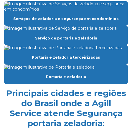
Empresa de dedetização
Empresa especializada em limpeza
Serviços de zeladoria e segurança em condomínios
Empresa especializada em limpeza de vidros
Empresa de facilities prediais
Serviço de portaria e zeladoria
Empresa facility serviços gerais
Portaria e zeladoria terceirizadas
Empresa de lavagem de fachada de vidro
Empresa de limpeza condominio
Portaria e zeladoria
Empresa de limpeza de fachada de prédio
Empresa de limpeza de fachadas
Principais cidades e regiões
Empresa de limpeza facility
do Brasil onde a Agill
Service atende Segurança
Empresa de limpeza pós obra
portaria zeladoria:
Empresa de limpeza pós obra são paulo
Empresa de limpeza predial