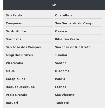
SP
Empresa de limpeza profissional
São Paulo
Guarulhos
Empresa de limpeza terceirizada
Campinas
São Bernardo do Campo
Empresa de limpeza de vidros
Santo André
Osasco
Empresa limpeza de vidros em altura
Sorocaba
Ribeirão Preto
Empresa de limpeza de vidros e fachadas
São José dos Campos
São José do Rio Preto
Empresa de limpeza de vidros e fachadas sp
Mogi das Cruzes
Jundiaí
Empresa de limpeza de vidros e janelas
Piracicaba
Santos
Empresa de manutenção predial
Mauá
Diadema
Empresa de portaria e limpeza
Carapicuíba
Bauru
Empresa de portaria e recepção
Itaquaquecetuba
Franca
Praia Grande
São Vicente
Empresa de portaria remota
Barueri
Taubaté
Empresa de recepcionista terceirização