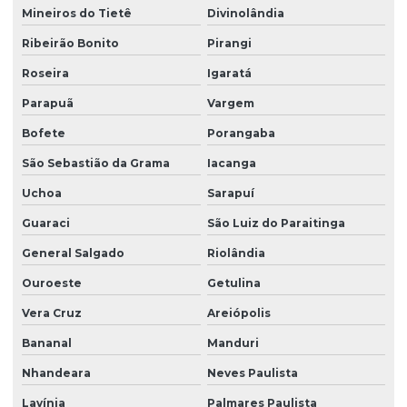
Mineiros do Tietê
Divinolândia
Ribeirão Bonito
Pirangi
Roseira
Igaratá
Parapuã
Vargem
Bofete
Porangaba
São Sebastião da Grama
Iacanga
Uchoa
Sarapuí
Guaraci
São Luiz do Paraitinga
General Salgado
Riolândia
Ouroeste
Getulina
Vera Cruz
Areiópolis
Bananal
Manduri
Nhandeara
Neves Paulista
Lavínia
Palmares Paulista