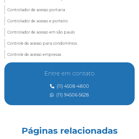
Controlador de acesso portaria
Controlador de acesso e porteiro
Controlador de acesso em são paulo
Controle de acesso para condomínios
Controle de acesso empresas
Controle de acesso e portaria
Entre em contato
Controle de acesso preço
(11) 4508-4800
Controle de acesso de prestadores de serviço
(11) 94506-5628
Dedetização
Dedetização perto de mim
Dedetização preço
Páginas relacionadas
Eletricista de manutenção predial