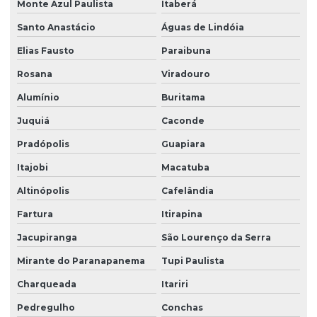
Monte Azul Paulista
Itaberá
Soluções em facilities
Santo Anastácio
Águas de Lindóia
Terceirização de limpeza
Elias Fausto
Paraibuna
Terceirização de limpeza para condomínios
Rosana
Viradouro
Terceirização de limpeza empresarial
Alumínio
Buritama
Terceirização de zeladoria
Juquiá
Caconde
Terceirizada de limpeza
Pradópolis
Guapiara
Torre de monitoramento
Itajobi
Macatuba
Altinópolis
Cafelândia
Trabalho em altura limpeza de fachada
Fartura
Itirapina
Trabalho em altura limpeza de vidros
Jacupiranga
São Lourenço da Serra
Zelador terceirizado
Mirante do Paranapanema
Tupi Paulista
Zeladoria condominial
Charqueada
Itariri
Zeladoria de condomínios
Pedregulho
Conchas