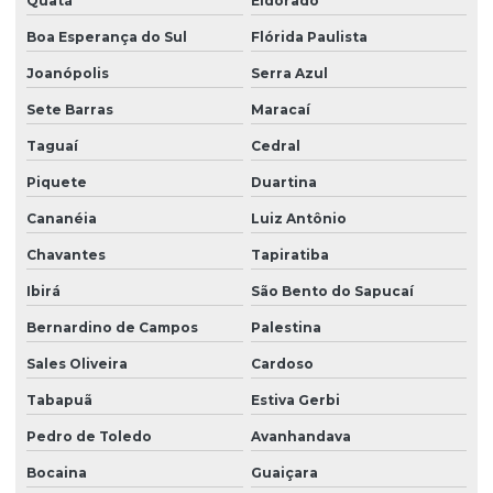
Quatá
Eldorado
Boa Esperança do Sul
Flórida Paulista
Joanópolis
Serra Azul
Sete Barras
Maracaí
Taguaí
Cedral
Piquete
Duartina
Cananéia
Luiz Antônio
Chavantes
Tapiratiba
Ibirá
São Bento do Sapucaí
Bernardino de Campos
Palestina
Sales Oliveira
Cardoso
Tabapuã
Estiva Gerbi
Pedro de Toledo
Avanhandava
Bocaina
Guaiçara