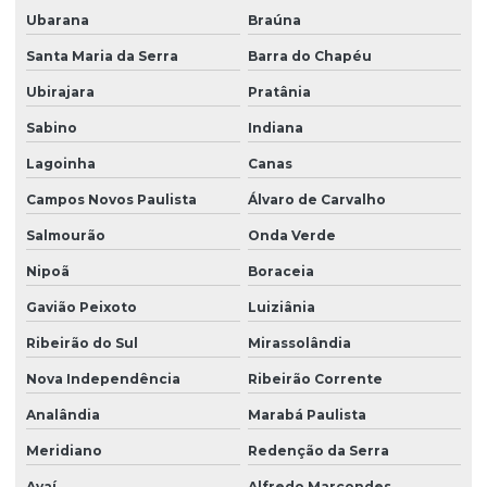
Ubarana
Braúna
Santa Maria da Serra
Barra do Chapéu
Ubirajara
Pratânia
Sabino
Indiana
Lagoinha
Canas
Campos Novos Paulista
Álvaro de Carvalho
Salmourão
Onda Verde
Nipoã
Boraceia
Gavião Peixoto
Luiziânia
Ribeirão do Sul
Mirassolândia
Nova Independência
Ribeirão Corrente
Analândia
Marabá Paulista
Meridiano
Redenção da Serra
Avaí
Alfredo Marcondes