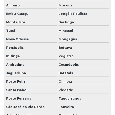
Limpeza de fachada com hidrojateamento
Amparo
Mococa
Limpeza de fachada de loja
Embu-Guaçu
Lençóis Paulista
Limpeza fachada orçamento
Monte Mor
Bertioga
Limpeza de fachada preço
Tupã
Mirassol
Limpeza de fachada predial
Nova Odessa
Mongaguá
Penápolis
Boituva
Limpeza de fachada predial preço
Ibitinga
Registro
Limpeza de fachada predial vidros
Andradina
Cosmópolis
Limpeza de fachadas
Jaguariúna
Batatais
Limpeza de fachadas de prédios
Porto Feliz
Olímpia
Limpeza de fachadas de vidro
Santa Isabel
Piedade
Limpeza e manutenção predial terceirizada
Porto Ferreira
Taquaritinga
Limpeza pós obra
São José do Rio Pardo
Louveira
Limpeza pós obra valor