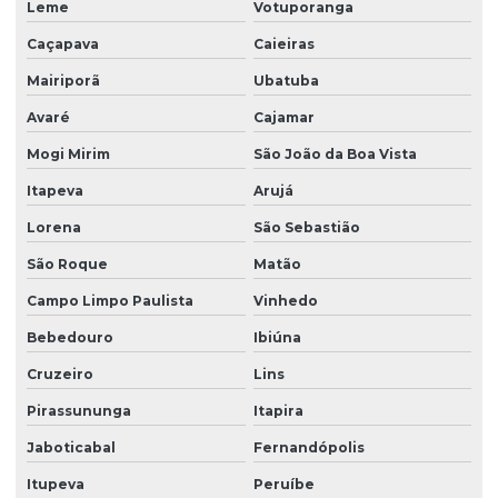
Leme
Votuporanga
Facility serviços terceirizados
Caçapava
Caieiras
Facility terceirizacao de mao de obra
Mairiporã
Ubatuba
Firma de limpeza terceirizada
Avaré
Cajamar
Lavadora de piso para galpão
Mogi Mirim
São João da Boa Vista
Lavagem de vidros e fachadas
Itapeva
Arujá
Limpeza e conservação terceirizada
Lorena
São Sebastião
São Roque
Matão
Limpeza conservação e zeladoria
Campo Limpo Paulista
Vinhedo
Limpeza empresarial
Bebedouro
Ibiúna
Limpeza empresarial especializada
Cruzeiro
Lins
Limpeza empresarial terceirizada
Pirassununga
Itapira
Limpeza escritorio terceirizada
Jaboticabal
Fernandópolis
Limpeza de fachada comercial
Itupeva
Peruíbe