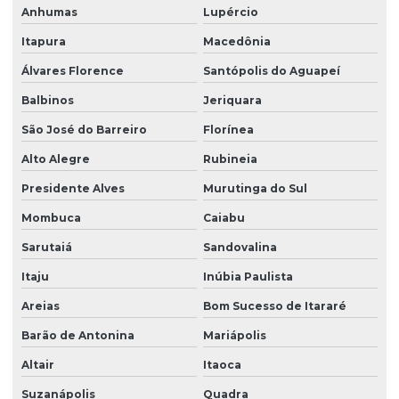
Anhumas
Lupércio
Itapura
Macedônia
Álvares Florence
Santópolis do Aguapeí
Balbinos
Jeriquara
São José do Barreiro
Florínea
Alto Alegre
Rubineia
Presidente Alves
Murutinga do Sul
Mombuca
Caiabu
Sarutaiá
Sandovalina
Itaju
Inúbia Paulista
Areias
Bom Sucesso de Itararé
Barão de Antonina
Mariápolis
Altair
Itaoca
Suzanápolis
Quadra