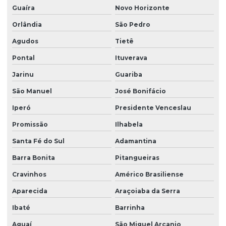
Limpeza de vidros e fachadas
Guaíra
Novo Horizonte
Limpeza de vidros preço
Orlândia
São Pedro
Agudos
Tietê
Limpeza de vidros em prédios
Pontal
Ituverava
Limpeza de vidros profissional
Jarinu
Guariba
Manutenção elétrica predial
São Manuel
José Bonifácio
Manutenção predial facilities
Iperó
Presidente Venceslau
Melhores empresas de portaria virtual
Promissão
Ilhabela
Orçamento de limpeza de fachada
Santa Fé do Sul
Adamantina
Orçamento de limpeza de vidros
Barra Bonita
Pitangueiras
Patrimonial zeladoria
Cravinhos
Américo Brasiliense
Portaria de condomínio automatizada
Aparecida
Araçoiaba da Serra
Portaria eletrônica
Ibaté
Barrinha
Portaria eletrônica condomínio
Aguaí
São Miguel Arcanjo