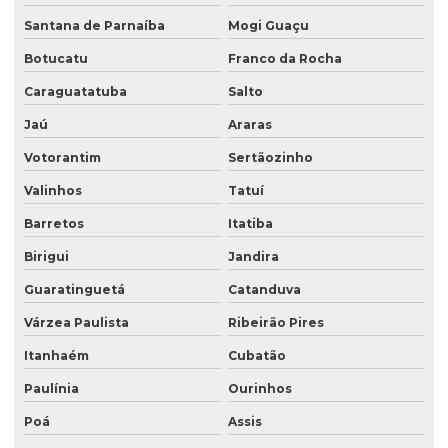
Empresa de zeladoria e portaria
Santana de Parnaíba
Mogi Guaçu
Empresas de limpeza zeladoria
Botucatu
Franco da Rocha
Empresas de portaria virtual
Caraguatatuba
Salto
Empresas de recepção e atendimento
Jaú
Araras
Facilities condominio
Votorantim
Sertãozinho
Facilities limpeza
Valinhos
Tatuí
Facilities serviços
Barretos
Itatiba
Facilities terceirização
Birigui
Jandira
Guaratinguetá
Catanduva
Facility comercial
Várzea Paulista
Ribeirão Pires
Facility empresa de limpeza
Itanhaém
Cubatão
Facility empresa terceirizada
Paulínia
Ourinhos
Facility limpeza e conservação
Poá
Assis
Facility services limpeza