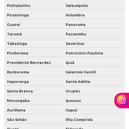
Zeladoria e limpeza
Pinhalzinho
Salesópolis
Zeladoria predial
Piratininga
Holambra
Zeladoria terceirização
Guareí
Panorama
Tarumã
Pacaembu
Tabatinga
Severínia
Pindorama
Patrocínio Paulista
Presidente Bernardes
Ipuã
Borborema
Valentim Gentil
Itaporanga
Santa Adélia
Santa Branca
Urupês
Morungaba
Ipaussu
Auriflama
Itapuí
São Simão
Ilha Comprida