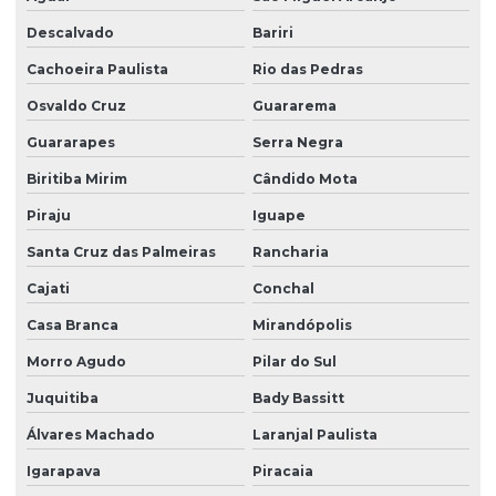
Descalvado
Bariri
Portaria remota
Cachoeira Paulista
Rio das Pedras
Portaria remota condomínio
Osvaldo Cruz
Guararema
Portaria remota preço
Guararapes
Serra Negra
Portaria e zeladoria
Biritiba Mirim
Cândido Mota
Portaria e zeladoria terceirizadas
Piraju
Iguape
Poste de câmeras
Santa Cruz das Palmeiras
Rancharia
Prestação de serviço zeladoria
Cajati
Conchal
Recepção com controle de acesso
Casa Branca
Mirandópolis
Recepção e portaria
Morro Agudo
Pilar do Sul
Recepção e segurança em portarias
Juquitiba
Bady Bassitt
Recepção terceirização
Álvares Machado
Laranjal Paulista
Igarapava
Piracaia
Segurança eletrônica