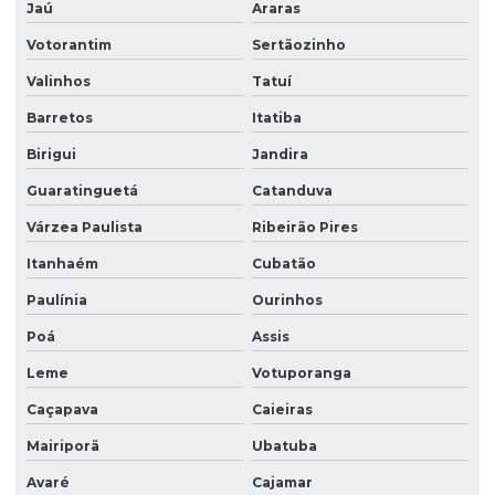
Jaú
Araras
Empresas de recepção e atendimento
Votorantim
Sertãozinho
Facilities condominio
Valinhos
Tatuí
Facilities limpeza
Barretos
Itatiba
Facilities serviços
Birigui
Jandira
Facilities terceirização
Guaratinguetá
Catanduva
Facility comercial
Várzea Paulista
Ribeirão Pires
Facility empresa de limpeza
Itanhaém
Cubatão
Facility empresa terceirizada
Paulínia
Ourinhos
Facility limpeza e conservação
Poá
Assis
Facility services limpeza
Leme
Votuporanga
Caçapava
Caieiras
Facility serviços terceirizados
Mairiporã
Ubatuba
Facility terceirizacao de mao de obra
Avaré
Cajamar
Firma de limpeza terceirizada