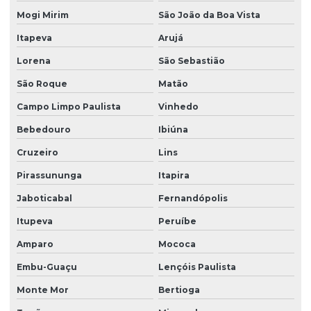
Mogi Mirim
São João da Boa Vista
Lavadora de piso para galpão
Itapeva
Arujá
Lavagem de vidros e fachadas
Lorena
São Sebastião
Limpeza e conservação terceirizada
São Roque
Matão
Limpeza conservação e zeladoria
Campo Limpo Paulista
Vinhedo
Limpeza empresarial
Bebedouro
Ibiúna
Limpeza empresarial especializada
Cruzeiro
Lins
Limpeza empresarial terceirizada
Pirassununga
Itapira
Limpeza escritorio terceirizada
Jaboticabal
Fernandópolis
Itupeva
Peruíbe
Limpeza de fachada comercial
Amparo
Mococa
Limpeza de fachada com hidrojateamento
Embu-Guaçu
Lençóis Paulista
Limpeza de fachada de loja
Monte Mor
Bertioga
Limpeza fachada orçamento