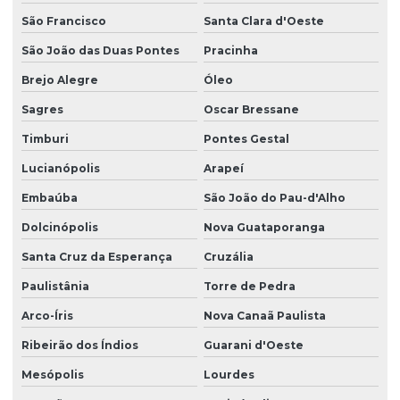
São Francisco
Santa Clara d'Oeste
São João das Duas Pontes
Pracinha
Brejo Alegre
Óleo
Sagres
Oscar Bressane
Timburi
Pontes Gestal
Lucianópolis
Arapeí
Embaúba
São João do Pau-d'Alho
Dolcinópolis
Nova Guataporanga
Santa Cruz da Esperança
Cruzália
Paulistânia
Torre de Pedra
Arco-Íris
Nova Canaã Paulista
Ribeirão dos Índios
Guarani d'Oeste
Mesópolis
Lourdes