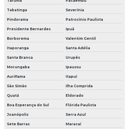
Tarumã
Pacaembu
Tabatinga
Severínia
Pindorama
Patrocínio Paulista
Presidente Bernardes
Ipuã
Borborema
Valentim Gentil
Itaporanga
Santa Adélia
Santa Branca
Urupês
Morungaba
Ipaussu
Auriflama
Itapuí
São Simão
Ilha Comprida
Quatá
Eldorado
Boa Esperança do Sul
Flórida Paulista
Joanópolis
Serra Azul
Sete Barras
Maracaí