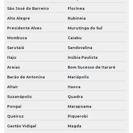
São José do Barreiro
Florínea
Alto Alegre
Rubineia
Presidente Alves
Murutinga do Sul
Mombuca
Caiabu
Sarutaiá
Sandovalina
Itaju
Inúbia Paulista
Areias
Bom Sucesso de Itararé
Barão de Antonina
Mariápolis
Altair
Itaoca
Suzanápolis
Quadra
Pongaí
Marapoama
Queiroz
Piquerobi
Gastão Vidigal
Magda