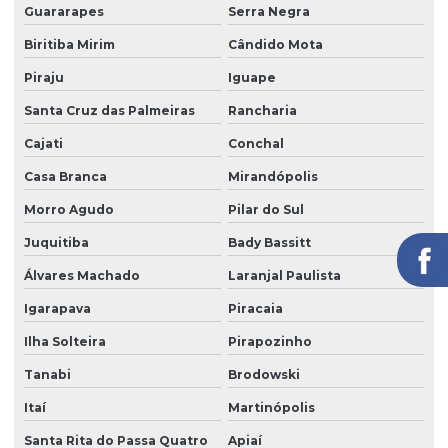
Portaria remota preço
Guararapes
Serra Negra
Portaria e zeladoria
Biritiba Mirim
Cândido Mota
Portaria e zeladoria terceirizadas
Piraju
Iguape
Santa Cruz das Palmeiras
Rancharia
Poste de câmeras
Cajati
Conchal
Prestação de serviço zeladoria
Casa Branca
Mirandópolis
Recepção com controle de acesso
Morro Agudo
Pilar do Sul
Recepção e portaria
Juquitiba
Bady Bassitt
Recepção e segurança em portarias
Álvares Machado
Laranjal Paulista
Recepção terceirização
Igarapava
Piracaia
Segurança eletrônica
Ilha Solteira
Pirapozinho
Segurança portaria zeladoria
Tanabi
Brodowski
Serviço de câmeras 24 horas
Itaí
Martinópolis
Serviço de facilities
Santa Rita do Passa Quatro
Apiaí