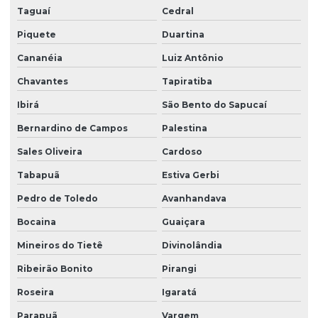
Taguaí
Cedral
Piquete
Duartina
Cananéia
Luiz Antônio
Chavantes
Tapiratiba
Ibirá
São Bento do Sapucaí
Bernardino de Campos
Palestina
Sales Oliveira
Cardoso
Tabapuã
Estiva Gerbi
Pedro de Toledo
Avanhandava
Bocaina
Guaiçara
Mineiros do Tietê
Divinolândia
Ribeirão Bonito
Pirangi
Roseira
Igaratá
Parapuã
Vargem