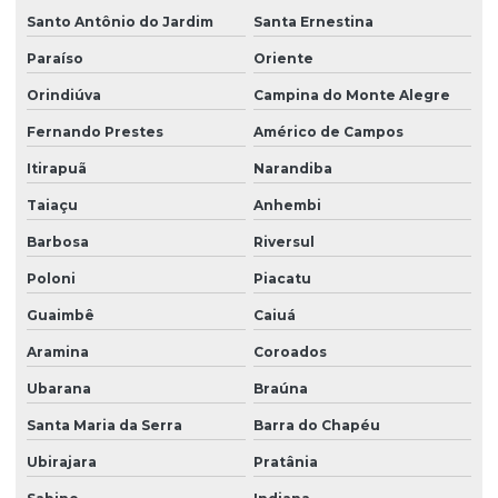
Santo Antônio do Jardim
Santa Ernestina
Paraíso
Oriente
Orindiúva
Campina do Monte Alegre
Fernando Prestes
Américo de Campos
Itirapuã
Narandiba
Taiaçu
Anhembi
Barbosa
Riversul
Poloni
Piacatu
Guaimbê
Caiuá
Aramina
Coroados
Ubarana
Braúna
Santa Maria da Serra
Barra do Chapéu
Ubirajara
Pratânia