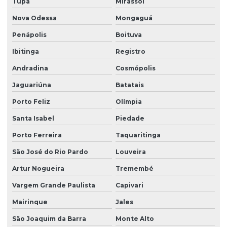
Tupã
Mirassol
Limpeza de fachada preço
Nova Odessa
Mongaguá
Limpeza de fachada predial
Penápolis
Boituva
Limpeza de fachada predial preço
Ibitinga
Registro
Limpeza de fachada predial vidros
Andradina
Cosmópolis
Limpeza de fachadas
Jaguariúna
Batatais
Limpeza de fachadas de prédios
Porto Feliz
Olímpia
Limpeza de fachadas de vidro
Santa Isabel
Piedade
Porto Ferreira
Taquaritinga
Limpeza e manutenção predial terceirizada
São José do Rio Pardo
Louveira
Limpeza pós obra
Artur Nogueira
Tremembé
Limpeza pós obra valor
Vargem Grande Paulista
Capivari
Limpeza predial terceirizada
Mairinque
Jales
Limpeza profissional em empresas
São Joaquim da Barra
Monte Alto