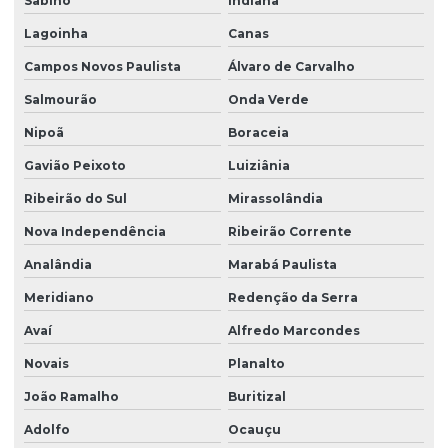
Sabino
Indiana
Lagoinha
Canas
Campos Novos Paulista
Álvaro de Carvalho
Salmourão
Onda Verde
Nipoã
Boraceia
Gavião Peixoto
Luiziânia
Ribeirão do Sul
Mirassolândia
Nova Independência
Ribeirão Corrente
Analândia
Marabá Paulista
Meridiano
Redenção da Serra
Avaí
Alfredo Marcondes
Novais
Planalto
João Ramalho
Buritizal
Adolfo
Ocauçu