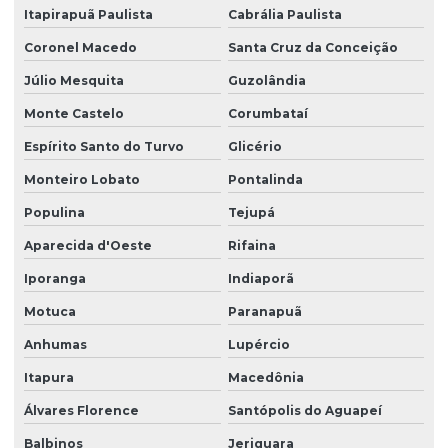
Itapirapuã Paulista
Cabrália Paulista
Coronel Macedo
Santa Cruz da Conceição
Júlio Mesquita
Guzolândia
Monte Castelo
Corumbataí
Espírito Santo do Turvo
Glicério
Monteiro Lobato
Pontalinda
Populina
Tejupá
Aparecida d'Oeste
Rifaina
Iporanga
Indiaporã
Motuca
Paranapuã
Anhumas
Lupércio
Itapura
Macedônia
Álvares Florence
Santópolis do Aguapeí
Balbinos
Jeriquara