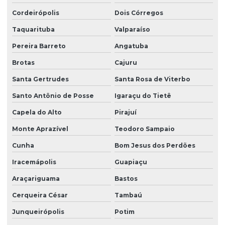
Serviço de limpeza para empresas
Cordeirópolis
Dois Córregos
Taquarituba
Valparaíso
Serviço de limpeza com equipamentos profissionais
Pereira Barreto
Angatuba
Serviço de limpeza pós obra
Brotas
Cajuru
Serviço de limpeza profissional
Santa Gertrudes
Santa Rosa de Viterbo
Serviço de limpeza terceirizado
Santo Antônio de Posse
Igaraçu do Tietê
Serviço de limpeza terceirizado preço
Capela do Alto
Pirajuí
Serviço de limpeza de vidros
Monte Aprazível
Teodoro Sampaio
Serviço de limpeza zeladoria
Cunha
Bom Jesus dos Perdões
Serviço de portaria virtual
Iracemápolis
Guapiaçu
Serviço de portaria e zeladoria
Araçariguama
Bastos
Serviço de terceirização de limpeza
Cerqueira César
Tambaú
Serviço terceirizado de limpeza
Junqueirópolis
Potim