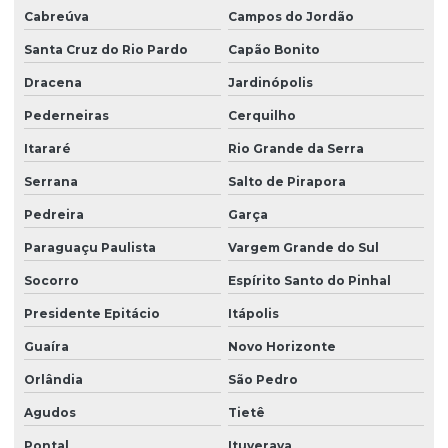
Limpeza profissional de piso
Cabreúva
Campos do Jordão
Limpeza profissional de pisos
Santa Cruz do Rio Pardo
Capão Bonito
Limpeza profissional pós obra
Dracena
Jardinópolis
Limpeza profissional de vidros
Pederneiras
Cerquilho
Limpeza terceirizada
Itararé
Rio Grande da Serra
Limpeza de vidro predial
Serrana
Salto de Pirapora
Pedreira
Garça
Limpeza de vidros em altura
Paraguaçu Paulista
Vargem Grande do Sul
Limpeza de vidros em altura valor
Socorro
Espírito Santo do Pinhal
Limpeza de vidros empresa
Presidente Epitácio
Itápolis
Limpeza de vidros externos
Guaíra
Novo Horizonte
Limpeza de vidros e fachadas
Orlândia
São Pedro
Limpeza de vidros preço
Agudos
Tietê
Limpeza de vidros em prédios
Pontal
Ituverava