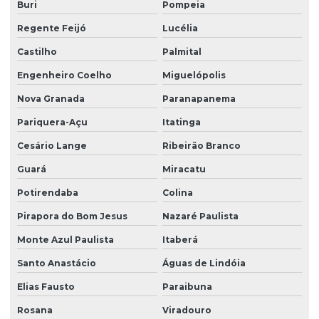
Buri
Pompeia
Serviço de zelador condomínio
Regente Feijó
Lucélia
Serviço de zelador terceirizado
Castilho
Palmital
Serviços de facilities
Engenheiro Coelho
Miguelópolis
Serviços de portaria e limpeza
Nova Granada
Paranapanema
Serviços de portaria e recepção
Pariquera-Açu
Itatinga
Serviços de recepção e portaria
Cesário Lange
Ribeirão Branco
Serviços de terceirização de recepção
Guará
Miracatu
Serviços de zeladoria limpeza
Potirendaba
Colina
Serviços de zeladoria e segurança em condomínios
Pirapora do Bom Jesus
Nazaré Paulista
Sistema de portaria virtual
Monte Azul Paulista
Itaberá
Soluções em facilities
Santo Anastácio
Águas de Lindóia
Elias Fausto
Paraibuna
Terceirização de limpeza
Rosana
Viradouro
Terceirização de limpeza para condomínios