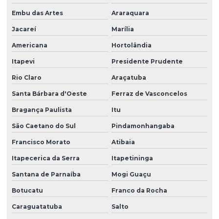
Embu das Artes
Araraquara
Empresa de terceirização de limpeza
Jacareí
Marília
Empresa de terceirização de mão de obra
Americana
Hortolândia
Empresa terceirização recepcionista
Itapevi
Presidente Prudente
Empresa de terceirização de serviços gerais
Rio Claro
Araçatuba
Empresa de terceirização de serviços de limpeza
Santa Bárbara d'Oeste
Ferraz de Vasconcelos
Empresa terceirização de zelador
Bragança Paulista
Itu
Empresa terceirização zeladoria
São Caetano do Sul
Pindamonhangaba
Empresa terceirizada de limpeza
Francisco Morato
Atibaia
Empresa terceirizada portaria
Itapecerica da Serra
Itapetininga
Empresa de zeladoria e portaria
Santana de Parnaíba
Mogi Guaçu
Empresas de limpeza zeladoria
Botucatu
Franco da Rocha
Caraguatatuba
Salto
Empresas de portaria virtual