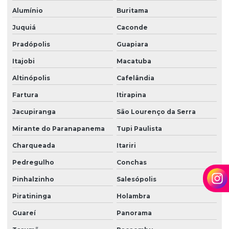
Alumínio
Buritama
Terceirização de limpeza empresarial
Juquiá
Caconde
Terceirização de zeladoria
Pradópolis
Guapiara
Terceirizada de limpeza
Itajobi
Macatuba
Torre de monitoramento
Altinópolis
Cafelândia
Trabalho em altura limpeza de fachada
Fartura
Itirapina
Trabalho em altura limpeza de vidros
Jacupiranga
São Lourenço da Serra
Zelador terceirizado
Mirante do Paranapanema
Tupi Paulista
Zeladoria condominial
Charqueada
Itariri
Zeladoria de condomínios
Pedregulho
Conchas
Pinhalzinho
Salesópolis
Zeladoria e limpeza
Piratininga
Holambra
Zeladoria predial
Guareí
Panorama
Zeladoria terceirização