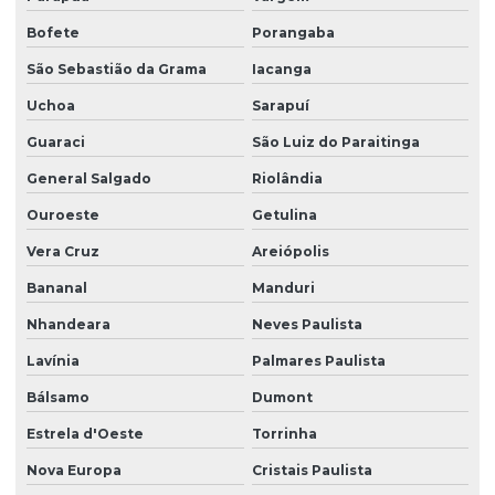
Bofete
Porangaba
São Sebastião da Grama
Iacanga
Uchoa
Sarapuí
Guaraci
São Luiz do Paraitinga
General Salgado
Riolândia
Ouroeste
Getulina
Vera Cruz
Areiópolis
Bananal
Manduri
Nhandeara
Neves Paulista
Lavínia
Palmares Paulista
Bálsamo
Dumont
Estrela d'Oeste
Torrinha
Nova Europa
Cristais Paulista