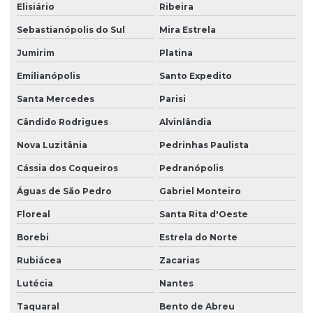
Elisiário
Ribeira
Sebastianópolis do Sul
Mira Estrela
Jumirim
Platina
Emilianópolis
Santo Expedito
Santa Mercedes
Parisi
Cândido Rodrigues
Alvinlândia
Nova Luzitânia
Pedrinhas Paulista
Cássia dos Coqueiros
Pedranópolis
Águas de São Pedro
Gabriel Monteiro
Floreal
Santa Rita d'Oeste
Borebi
Estrela do Norte
Rubiácea
Zacarias
Lutécia
Nantes
Taquaral
Bento de Abreu