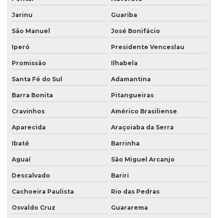
Limpeza de vidros profissional
Jarinu
Guariba
Manutenção elétrica predial
São Manuel
José Bonifácio
Manutenção predial facilities
Iperó
Presidente Venceslau
Melhores empresas de portaria virtual
Promissão
Ilhabela
Santa Fé do Sul
Adamantina
Orçamento de limpeza de fachada
Barra Bonita
Pitangueiras
Orçamento de limpeza de vidros
Cravinhos
Américo Brasiliense
Patrimonial zeladoria
Aparecida
Araçoiaba da Serra
Portaria de condomínio automatizada
Ibaté
Barrinha
Portaria eletrônica
Aguaí
São Miguel Arcanjo
Portaria eletrônica condomínio
Descalvado
Bariri
Portaria remota
Cachoeira Paulista
Rio das Pedras
Portaria remota condomínio
Osvaldo Cruz
Guararema