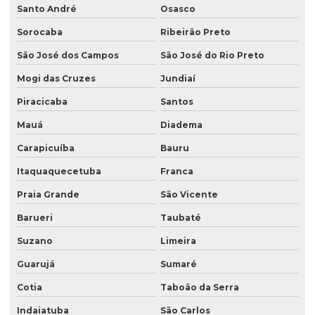
Empresa de limpeza de vidros
Santo André
Osasco
Empresa limpeza de vidros em altura
Sorocaba
Ribeirão Preto
São José dos Campos
São José do Rio Preto
Empresa de limpeza de vidros e fachadas
Mogi das Cruzes
Jundiaí
Empresa de limpeza de vidros e fachadas sp
Piracicaba
Santos
Empresa de limpeza de vidros e janelas
Mauá
Diadema
Empresa de manutenção predial
Carapicuíba
Bauru
Empresa de portaria e limpeza
Itaquaquecetuba
Franca
Empresa de portaria e recepção
Praia Grande
São Vicente
Empresa de portaria remota
Barueri
Taubaté
Empresa de recepcionista terceirização
Suzano
Limeira
Empresa de serviço terceirizado
Guarujá
Sumaré
Empresa de serviços terceirizados
Cotia
Taboão da Serra
Empresa de serviços terceirizados de limpeza
Indaiatuba
São Carlos