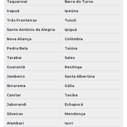
Taquarivaí
Barra do Turvo
Irapuã
Ipeúna
Três Fronteiras
Tuiuti
Santo Antônio da Alegria
Ipiguá
Nova Aliança
Colômbia
Pedra Bela
Taiúva
Tarabai
Sales
Guarantã
Restinga
Jambeiro
Santa Albertina
Ibirarema
Gália
Canitar
Taciba
Jaborandi
Echaporã
Silveiras
Mendonça
Alambari
Iacri