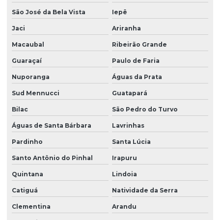
São José da Bela Vista
Iepê
Jaci
Ariranha
Macaubal
Ribeirão Grande
Guaraçaí
Paulo de Faria
Nuporanga
Águas da Prata
Sud Mennucci
Guatapará
Bilac
São Pedro do Turvo
Águas de Santa Bárbara
Lavrinhas
Pardinho
Santa Lúcia
Santo Antônio do Pinhal
Irapuru
Quintana
Lindoia
Catiguá
Natividade da Serra
Clementina
Arandu