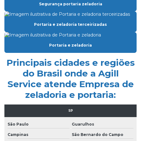
Segurança portaria zeladoria
Empresa de facilities prediais
Empresa facility serviços gerais
Portaria e zeladoria terceirizadas
Empresa de lavagem de fachada de vidro
Empresa de limpeza condominio
Portaria e zeladoria
Empresa de limpeza de fachada de prédio
Principais cidades e regiões
Empresa de limpeza de fachadas
do Brasil onde a Agill
Empresa de limpeza facility
Service atende Empresa de
Empresa de limpeza pós obra
zeladoria e portaria:
Empresa de limpeza pós obra são paulo
Empresa de limpeza predial
SP
Empresa de limpeza profissional
São Paulo
Guarulhos
Empresa de limpeza terceirizada
Campinas
São Bernardo do Campo