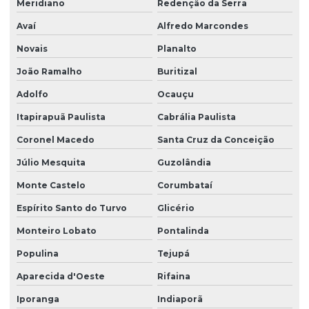
Meridiano
Redenção da Serra
Avaí
Alfredo Marcondes
Novais
Planalto
João Ramalho
Buritizal
Adolfo
Ocauçu
Itapirapuã Paulista
Cabrália Paulista
Coronel Macedo
Santa Cruz da Conceição
Júlio Mesquita
Guzolândia
Monte Castelo
Corumbataí
Espírito Santo do Turvo
Glicério
Monteiro Lobato
Pontalinda
Populina
Tejupá
Aparecida d'Oeste
Rifaina
Iporanga
Indiaporã