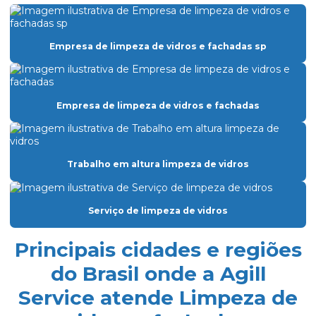
Empresa de dedetização
Empresa especializada em limpeza
Empresa de limpeza de vidros e fachadas sp
Empresa especializada em limpeza de vidros
Empresa de facilities prediais
Empresa de limpeza de vidros e fachadas
Empresa facility serviços gerais
Empresa de lavagem de fachada de vidro
Trabalho em altura limpeza de vidros
Empresa de limpeza condominio
Empresa de limpeza de fachada de prédio
Serviço de limpeza de vidros
Empresa de limpeza de fachadas
Empresa de limpeza facility
Principais cidades e regiões
Empresa de limpeza pós obra
do Brasil onde a Agill
Service atende Limpeza de
Empresa de limpeza pós obra são paulo