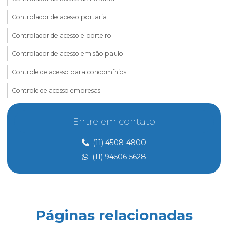
Controlador de acesso portaria
Controlador de acesso e porteiro
Controlador de acesso em são paulo
Controle de acesso para condomínios
Controle de acesso empresas
Controle de acesso e portaria
Entre em contato
Controle de acesso preço
(11) 4508-4800
Controle de acesso de prestadores de serviço
(11) 94506-5628
Dedetização
Dedetização perto de mim
Dedetização preço
Páginas relacionadas
Eletricista de manutenção predial