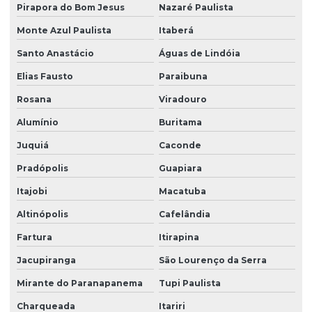
Pirapora do Bom Jesus
Nazaré Paulista
Soluções em facilities
Monte Azul Paulista
Itaberá
Terceirização de limpeza
Santo Anastácio
Águas de Lindóia
Terceirização de limpeza para condomínios
Elias Fausto
Paraibuna
Terceirização de limpeza empresarial
Rosana
Viradouro
Terceirização de zeladoria
Alumínio
Buritama
Terceirizada de limpeza
Juquiá
Caconde
Torre de monitoramento
Pradópolis
Guapiara
Trabalho em altura limpeza de fachada
Itajobi
Macatuba
Altinópolis
Cafelândia
Trabalho em altura limpeza de vidros
Fartura
Itirapina
Zelador terceirizado
Jacupiranga
São Lourenço da Serra
Zeladoria condominial
Mirante do Paranapanema
Tupi Paulista
Zeladoria de condomínios
Charqueada
Itariri