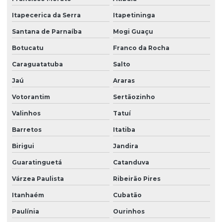
Empresa de zeladoria e portaria
Itapecerica da Serra
Itapetininga
Empresas de limpeza zeladoria
Santana de Parnaíba
Mogi Guaçu
Empresas de portaria virtual
Botucatu
Franco da Rocha
Empresas de recepção e atendimento
Caraguatatuba
Salto
Facilities condominio
Jaú
Araras
Facilities limpeza
Votorantim
Sertãozinho
Facilities serviços
Valinhos
Tatuí
Facilities terceirização
Barretos
Itatiba
Facility comercial
Birigui
Jandira
Guaratinguetá
Catanduva
Facility empresa de limpeza
Várzea Paulista
Ribeirão Pires
Facility empresa terceirizada
Itanhaém
Cubatão
Facility limpeza e conservação
Paulínia
Ourinhos
Facility services limpeza