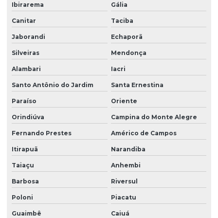
Ibirarema
Gália
Canitar
Taciba
Jaborandi
Echaporã
Silveiras
Mendonça
Alambari
Iacri
Santo Antônio do Jardim
Santa Ernestina
Paraíso
Oriente
Orindiúva
Campina do Monte Alegre
Fernando Prestes
Américo de Campos
Itirapuã
Narandiba
Taiaçu
Anhembi
Barbosa
Riversul
Poloni
Piacatu
Guaimbê
Caiuá