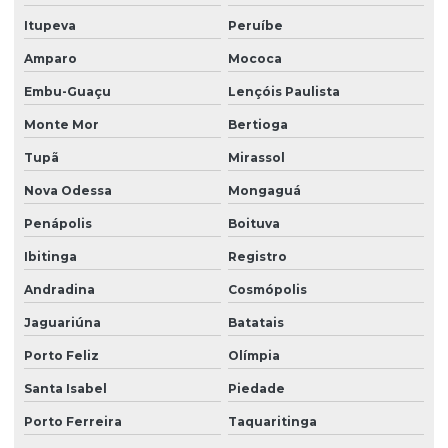
Limpeza de fachada com hidrojateamento
Itupeva
Peruíbe
Limpeza de fachada de loja
Amparo
Mococa
Limpeza fachada orçamento
Embu-Guaçu
Lençóis Paulista
Limpeza de fachada preço
Monte Mor
Bertioga
Limpeza de fachada predial
Tupã
Mirassol
Limpeza de fachada predial preço
Nova Odessa
Mongaguá
Penápolis
Boituva
Limpeza de fachada predial vidros
Ibitinga
Registro
Limpeza de fachadas
Andradina
Cosmópolis
Limpeza de fachadas de prédios
Jaguariúna
Batatais
Limpeza de fachadas de vidro
Porto Feliz
Olímpia
Limpeza e manutenção predial terceirizada
Santa Isabel
Piedade
Limpeza pós obra
Porto Ferreira
Taquaritinga
Limpeza pós obra valor