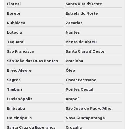
Floreal
Santa Rita d'Oeste
Borebi
Estrela do Norte
Rubiácea
Zacarias
Lutécia
Nantes
Taquaral
Bento de Abreu
São Francisco
Santa Clara d'Oeste
São João das Duas Pontes
Pracinha
Brejo Alegre
Óleo
Sagres
Oscar Bressane
Timburi
Pontes Gestal
Lucianópolis
Arapeí
Embaúba
São João do Pau-d'Alho
Dolcinópolis
Nova Guataporanga
Santa Cruz da Esperança
Cruzália