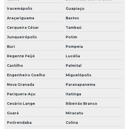
Serviço de portaria e zeladoria
Iracemápolis
Guapiaçu
Serviço de terceirização de limpeza
Araçariguama
Bastos
Serviço terceirizado de limpeza
Cerqueira César
Tambaú
Serviço de zelador condomínio
Junqueirópolis
Potim
Serviço de zelador terceirizado
Buri
Pompeia
Serviços de facilities
Regente Feijó
Lucélia
Serviços de portaria e limpeza
Castilho
Palmital
Serviços de portaria e recepção
Engenheiro Coelho
Miguelópolis
Serviços de recepção e portaria
Nova Granada
Paranapanema
Serviços de terceirização de recepção
Pariquera-Açu
Itatinga
Cesário Lange
Ribeirão Branco
Serviços de zeladoria limpeza
Guará
Miracatu
Serviços de zeladoria e segurança em condomínios
Potirendaba
Colina
Sistema de portaria virtual