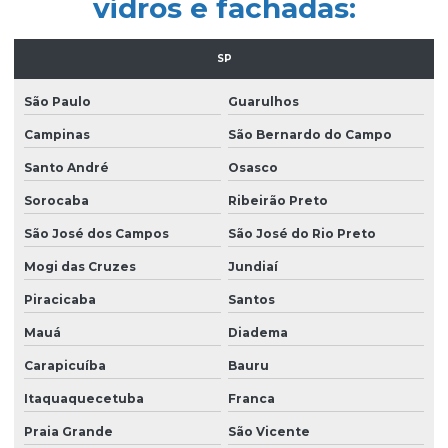
vidros e fachadas:
Empresa de limpeza predial
Empresa de limpeza profissional
SP
Empresa de limpeza terceirizada
São Paulo
Guarulhos
Empresa de limpeza de vidros
Campinas
São Bernardo do Campo
Empresa limpeza de vidros em altura
Santo André
Osasco
Empresa de limpeza de vidros e fachadas
Sorocaba
Ribeirão Preto
Empresa de limpeza de vidros e fachadas sp
São José dos Campos
São José do Rio Preto
Empresa de limpeza de vidros e janelas
Mogi das Cruzes
Jundiaí
Empresa de manutenção predial
Piracicaba
Santos
Empresa de portaria e limpeza
Mauá
Diadema
Empresa de portaria e recepção
Carapicuíba
Bauru
Empresa de portaria remota
Itaquaquecetuba
Franca
Praia Grande
São Vicente
Empresa de recepcionista terceirização