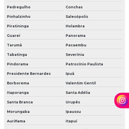
Zeladoria e limpeza
Pedregulho
Conchas
Zeladoria predial
Pinhalzinho
Salesópolis
Zeladoria terceirização
Piratininga
Holambra
Guareí
Panorama
Tarumã
Pacaembu
Tabatinga
Severínia
Pindorama
Patrocínio Paulista
Presidente Bernardes
Ipuã
Borborema
Valentim Gentil
Itaporanga
Santa Adélia
Santa Branca
Urupês
Morungaba
Ipaussu
Auriflama
Itapuí