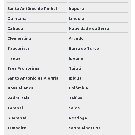
Santo Antônio do Pinhal
Irapuru
Quintana
Lindoia
Catiguá
Natividade da Serra
Clementina
Arandu
Taquarivaí
Barra do Turvo
Irapuã
Ipeúna
Três Fronteiras
Tuiuti
Santo Antônio da Alegria
Ipiguá
Nova Aliança
Colômbia
Pedra Bela
Taiúva
Tarabai
Sales
Guarantã
Restinga
Jambeiro
Santa Albertina