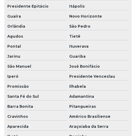
Limpeza de vidros e fachadas
Presidente Epitácio
Itápolis
Limpeza de vidros preço
Guaíra
Novo Horizonte
Limpeza de vidros em prédios
Orlândia
São Pedro
Agudos
Tietê
Limpeza de vidros profissional
Pontal
Ituverava
Manutenção elétrica predial
Jarinu
Guariba
Manutenção predial facilities
São Manuel
José Bonifácio
Melhores empresas de portaria virtual
Iperó
Presidente Venceslau
Orçamento de limpeza de fachada
Promissão
Ilhabela
Orçamento de limpeza de vidros
Santa Fé do Sul
Adamantina
Patrimonial zeladoria
Barra Bonita
Pitangueiras
Portaria de condomínio automatizada
Cravinhos
Américo Brasiliense
Portaria eletrônica
Aparecida
Araçoiaba da Serra
Portaria eletrônica condomínio