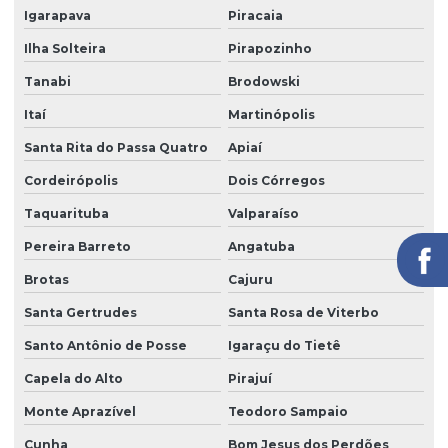
Igarapava
Piracaia
Segurança portaria zeladoria
Ilha Solteira
Pirapozinho
Serviço de câmeras 24 horas
Tanabi
Brodowski
Serviço de facilities
Itaí
Martinópolis
Serviço de limpeza para empresas
Santa Rita do Passa Quatro
Apiaí
Serviço de limpeza com equipamentos profissionais
Cordeirópolis
Dois Córregos
Serviço de limpeza pós obra
Taquarituba
Valparaíso
Serviço de limpeza profissional
Pereira Barreto
Angatuba
Serviço de limpeza terceirizado
Brotas
Cajuru
Serviço de limpeza terceirizado preço
Santa Gertrudes
Santa Rosa de Viterbo
Serviço de limpeza de vidros
Santo Antônio de Posse
Igaraçu do Tietê
Serviço de limpeza zeladoria
Capela do Alto
Pirajuí
Monte Aprazível
Teodoro Sampaio
Serviço de portaria virtual
Cunha
Bom Jesus dos Perdões