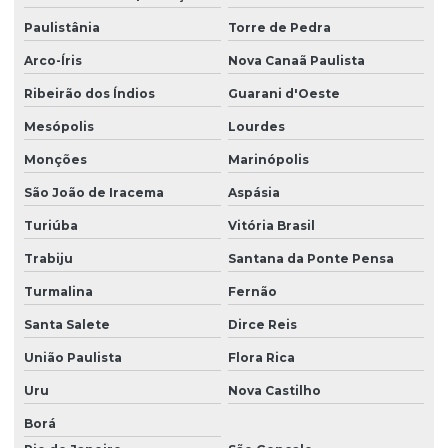
Paulistânia
Torre de Pedra
Arco-Íris
Nova Canaã Paulista
Ribeirão dos Índios
Guarani d'Oeste
Mesópolis
Lourdes
Monções
Marinópolis
São João de Iracema
Aspásia
Turiúba
Vitória Brasil
Trabiju
Santana da Ponte Pensa
Turmalina
Fernão
Santa Salete
Dirce Reis
União Paulista
Flora Rica
Uru
Nova Castilho
Borá