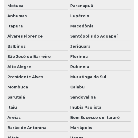
Motuca
Paranapuã
Anhumas
Lupércio
Itapura
Macedônia
Álvares Florence
Santópolis do Aguapeí
Balbinos
Jeriquara
São José do Barreiro
Florínea
Alto Alegre
Rubineia
Presidente Alves
Murutinga do Sul
Mombuca
Caiabu
Sarutaiá
Sandovalina
Itaju
Inúbia Paulista
Areias
Bom Sucesso de Itararé
Barão de Antonina
Mariápolis
Altair
Itaoca