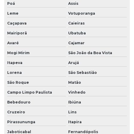
Poá
Assis
Facility serviços terceirizados
Leme
Votuporanga
Facility terceirizacao de mao de obra
Caçapava
Caieiras
Firma de limpeza terceirizada
Mairiporã
Ubatuba
Lavadora de piso para galpão
Avaré
Cajamar
Lavagem de vidros e fachadas
Mogi Mirim
São João da Boa Vista
Limpeza e conservação terceirizada
Itapeva
Arujá
Limpeza conservação e zeladoria
Lorena
São Sebastião
São Roque
Matão
Limpeza empresarial
Campo Limpo Paulista
Vinhedo
Limpeza empresarial especializada
Bebedouro
Ibiúna
Limpeza empresarial terceirizada
Cruzeiro
Lins
Limpeza escritorio terceirizada
Pirassununga
Itapira
Limpeza de fachada comercial
Jaboticabal
Fernandópolis