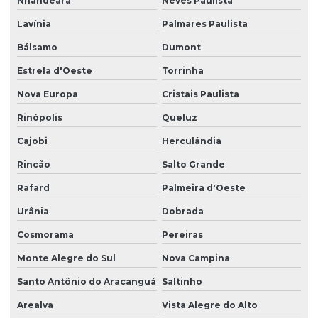
Nhandeara
Neves Paulista
Lavínia
Palmares Paulista
Bálsamo
Dumont
Estrela d'Oeste
Torrinha
Nova Europa
Cristais Paulista
Rinópolis
Queluz
Cajobi
Herculândia
Rincão
Salto Grande
Rafard
Palmeira d'Oeste
Urânia
Dobrada
Cosmorama
Pereiras
Monte Alegre do Sul
Nova Campina
Santo Antônio do Aracanguá
Saltinho
Arealva
Vista Alegre do Alto