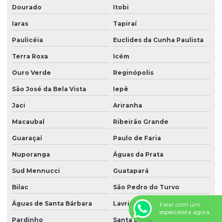
Dourado
Itobi
Iaras
Tapiraí
Paulicéia
Euclides da Cunha Paulista
Terra Roxa
Icém
Ouro Verde
Reginópolis
São José da Bela Vista
Iepê
Jaci
Ariranha
Macaubal
Ribeirão Grande
Guaraçaí
Paulo de Faria
Nuporanga
Águas da Prata
Sud Mennucci
Guatapará
Bilac
São Pedro do Turvo
Águas de Santa Bárbara
Lavrinhas
Falar com um
especialista agora
Pardinho
Santa Lúcia