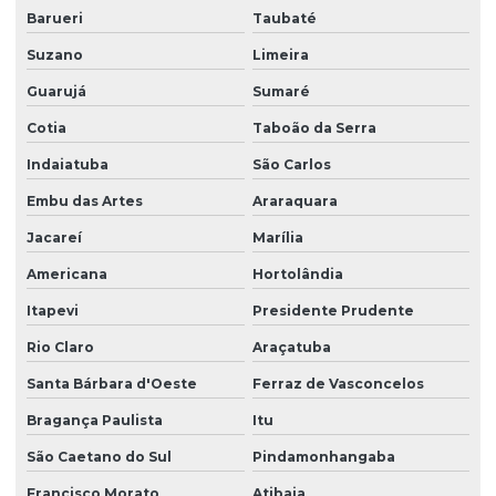
Barueri
Taubaté
Empresa de serviço terceirizado
Suzano
Limeira
Empresa de serviços terceirizados
Guarujá
Sumaré
Empresa de serviços terceirizados de limpeza
Cotia
Taboão da Serra
Empresa de terceirização de limpeza
Indaiatuba
São Carlos
Empresa de terceirização de mão de obra
Embu das Artes
Araraquara
Empresa terceirização recepcionista
Jacareí
Marília
Empresa de terceirização de serviços gerais
Americana
Hortolândia
Empresa de terceirização de serviços de limpeza
Itapevi
Presidente Prudente
Empresa terceirização de zelador
Rio Claro
Araçatuba
Empresa terceirização zeladoria
Santa Bárbara d'Oeste
Ferraz de Vasconcelos
Bragança Paulista
Itu
Empresa terceirizada de limpeza
São Caetano do Sul
Pindamonhangaba
Empresa terceirizada portaria
Francisco Morato
Atibaia