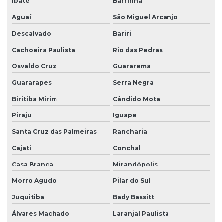
Ibaté
Barrinha
Portaria remota
Aguaí
São Miguel Arcanjo
Descalvado
Bariri
Portaria remota condomínio
Cachoeira Paulista
Rio das Pedras
Portaria remota preço
Osvaldo Cruz
Guararema
Portaria e zeladoria
Guararapes
Serra Negra
Portaria e zeladoria terceirizadas
Biritiba Mirim
Cândido Mota
Poste de câmeras
Piraju
Iguape
Prestação de serviço zeladoria
Santa Cruz das Palmeiras
Rancharia
Recepção com controle de acesso
Cajati
Conchal
Recepção e portaria
Casa Branca
Mirandópolis
Recepção e segurança em portarias
Morro Agudo
Pilar do Sul
Recepção terceirização
Juquitiba
Bady Bassitt
Segurança eletrônica
Álvares Machado
Laranjal Paulista