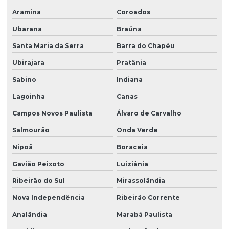
Aramina
Coroados
Ubarana
Braúna
Santa Maria da Serra
Barra do Chapéu
Ubirajara
Pratânia
Sabino
Indiana
Lagoinha
Canas
Campos Novos Paulista
Álvaro de Carvalho
Salmourão
Onda Verde
Nipoã
Boraceia
Gavião Peixoto
Luiziânia
Ribeirão do Sul
Mirassolândia
Nova Independência
Ribeirão Corrente
Analândia
Marabá Paulista