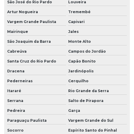
São José do Rio Pardo
Louveira
Limpeza predial terceirizada
Artur Nogueira
Tremembé
Limpeza profissional em empresas
Vargem Grande Paulista
Capivari
Limpeza profissional de piso
Mairinque
Jales
Limpeza profissional de pisos
São Joaquim da Barra
Monte Alto
Cabreúva
Campos do Jordão
Limpeza profissional pós obra
Santa Cruz do Rio Pardo
Capão Bonito
Limpeza profissional de vidros
Dracena
Jardinópolis
Limpeza terceirizada
Pederneiras
Cerquilho
Limpeza de vidro predial
Itararé
Rio Grande da Serra
Limpeza de vidros em altura
Serrana
Salto de Pirapora
Limpeza de vidros em altura valor
Pedreira
Garça
Limpeza de vidros empresa
Paraguaçu Paulista
Vargem Grande do Sul
Limpeza de vidros externos
Socorro
Espírito Santo do Pinhal