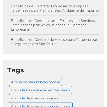
Benefícios de Contratar Empresas de Limpeza
Terceirizada para Melhorar Seu Ambiente de Trabalho
Benefícios de Contratar uma Empresa de Serviços
Terceirizados para Revolucionar sua Operação
Empresarial
Benefícios do Controle de Acesso para Potencializar
a Segurança em São Paulo
Câmeras de Monitoramento 24 Horas: Proteja Seu
Patrimônio e Assegure Tranquilidade Total
Tags
Como a portaria eletrônica revoluciona a segurança e
a comodidade em condomínios
Auxiliar de manutenção predial
Como Escolher o Controle de Acesso Ideal para
Empresas e Garantir Segurança Eficiente
Controlador de Acesso em São Paulo
Como o Auxiliar de Manutenção Predial Contribui
Controle de acesso empresas
para a Segurança e o Conforto dos Ambientes
Controle de acesso para condomínios