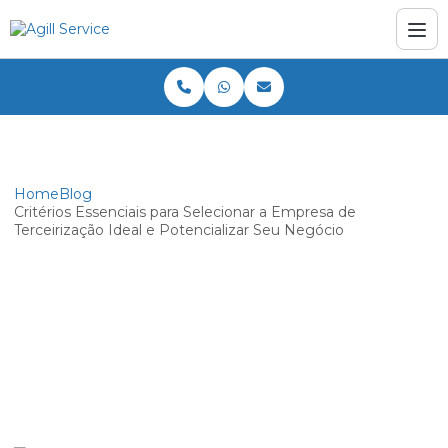
Home
Blog
Critérios Essenciais para Selecionar a Empresa de
Terceirização Ideal e Potencializar Seu Negócio
Critérios Essenciais para Selecionar a
Empresa de Terceirização Ideal e
Potencializar Seu Negócio