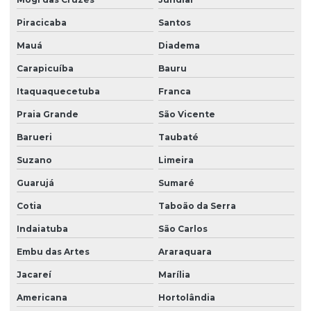
Empresa de limpeza de vidros e fachadas sp
Piracicaba
Santos
Empresa de limpeza de vidros e janelas
Mauá
Diadema
Empresa de manutenção predial
Carapicuíba
Bauru
Empresa de portaria e limpeza
Itaquaquecetuba
Franca
Empresa de portaria e recepção
Praia Grande
São Vicente
Empresa de portaria remota
Barueri
Taubaté
Empresa de recepcionista terceirização
Suzano
Limeira
Empresa de serviço terceirizado
Guarujá
Sumaré
Empresa de serviços terceirizados
Cotia
Taboão da Serra
Empresa de serviços terceirizados de limpeza
Indaiatuba
São Carlos
Embu das Artes
Araraquara
Empresa de terceirização de limpeza
Jacareí
Marília
Empresa de terceirização de mão de obra
Americana
Hortolândia
Empresa terceirização recepcionista