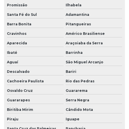
Melhores empresas de portaria virtual
Promissão
Ilhabela
Santa Fé do Sul
Adamantina
Orçamento de limpeza de fachada
Barra Bonita
Pitangueiras
Orçamento de limpeza de vidros
Cravinhos
Américo Brasiliense
Patrimonial zeladoria
Aparecida
Araçoiaba da Serra
Portaria de condomínio automatizada
Ibaté
Barrinha
Portaria eletrônica
Aguaí
São Miguel Arcanjo
Portaria eletrônica condomínio
Descalvado
Bariri
Portaria remota
Cachoeira Paulista
Rio das Pedras
Portaria remota condomínio
Osvaldo Cruz
Guararema
Portaria remota preço
Guararapes
Serra Negra
Portaria e zeladoria
Biritiba Mirim
Cândido Mota
Portaria e zeladoria terceirizadas
Piraju
Iguape
Santa Cruz das Palmeiras
Rancharia