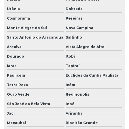
Urânia
Dobrada
Cosmorama
Pereiras
Monte Alegre do Sul
Nova Campina
Santo Antônio do Aracanguá
Saltinho
Arealva
Vista Alegre do Alto
Dourado
Itobi
Iaras
Tapiraí
Paulicéia
Euclides da Cunha Paulista
Terra Roxa
Icém
Ouro Verde
Reginópolis
São José da Bela Vista
Iepê
Jaci
Ariranha
Macaubal
Ribeirão Grande