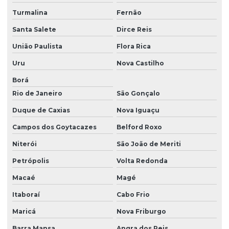
Turmalina
Fernão
Santa Salete
Dirce Reis
União Paulista
Flora Rica
Uru
Nova Castilho
Borá
Rio de Janeiro
São Gonçalo
Duque de Caxias
Nova Iguaçu
Campos dos Goytacazes
Belford Roxo
Niterói
São João de Meriti
Petrópolis
Volta Redonda
Macaé
Magé
Itaboraí
Cabo Frio
Maricá
Nova Friburgo
Barra Mansa
Angra dos Reis