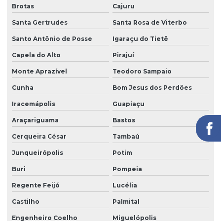
Brotas
Cajuru
Serviço de limpeza profissional
Santa Gertrudes
Santa Rosa de Viterbo
Serviço de limpeza terceirizado
Santo Antônio de Posse
Igaraçu do Tietê
Serviço de limpeza terceirizado preço
Capela do Alto
Pirajuí
Serviço de limpeza de vidros
Monte Aprazível
Teodoro Sampaio
Serviço de limpeza zeladoria
Cunha
Bom Jesus dos Perdões
Serviço de portaria virtual
Iracemápolis
Guapiaçu
Serviço de portaria e zeladoria
Araçariguama
Bastos
Serviço de terceirização de limpeza
Cerqueira César
Tambaú
Serviço terceirizado de limpeza
Junqueirópolis
Potim
Buri
Pompeia
Serviço de zelador condomínio
Regente Feijó
Lucélia
Serviço de zelador terceirizado
Castilho
Palmital
Serviços de facilities
Engenheiro Coelho
Miguelópolis