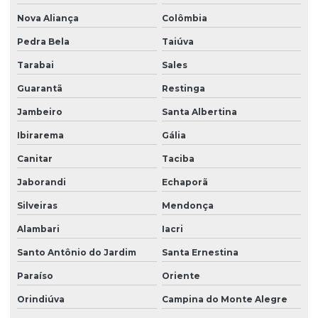
Nova Aliança
Colômbia
Pedra Bela
Taiúva
Tarabai
Sales
Guarantã
Restinga
Jambeiro
Santa Albertina
Ibirarema
Gália
Canitar
Taciba
Jaborandi
Echaporã
Silveiras
Mendonça
Alambari
Iacri
Santo Antônio do Jardim
Santa Ernestina
Paraíso
Oriente
Orindiúva
Campina do Monte Alegre