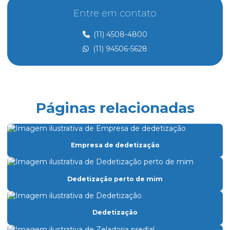
Controle de acesso e portaria
Entre em contato
Controle de acesso preço
(11) 4508-4800
Controle de acesso de prestadores de serviço
(11) 94506-5628
Dedetização
Dedetização perto de mim
Dedetização preço
Páginas relacionadas
Eletricista de manutenção predial
Empresa de dedetização
Empresa de dedetização
Empresa especializada em limpeza
Empresa especializada em limpeza de vidros
Dedetização perto de mim
Empresa de facilities prediais
Empresa facility serviços gerais
Dedetização
Empresa de lavagem de fachada de vidro