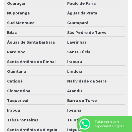
Guaraçaí
Paulo de Faria
Nuporanga
Águas da Prata
Sud Mennucci
Guatapará
Bilac
São Pedro do Turvo
Águas de Santa Bárbara
Lavrinhas
Pardinho
Santa Lúcia
Santo Antônio do Pinhal
Irapuru
Quintana
Lindoia
Catiguá
Natividade da Serra
Clementina
Arandu
Taquarivaí
Barra do Turvo
Irapuã
Ipeúna
Três Fronteiras
Tuiuti
Falar com um
especialista agora
Santo Antônio da Alegria
Ipiguá