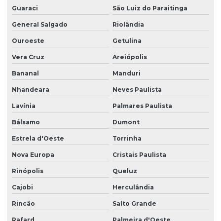
Guaraci
São Luiz do Paraitinga
General Salgado
Riolândia
Ouroeste
Getulina
Vera Cruz
Areiópolis
Bananal
Manduri
Nhandeara
Neves Paulista
Lavínia
Palmares Paulista
Bálsamo
Dumont
Estrela d'Oeste
Torrinha
Nova Europa
Cristais Paulista
Rinópolis
Queluz
Cajobi
Herculândia
Rincão
Salto Grande
Rafard
Palmeira d'Oeste