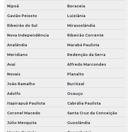
Nipoã
Boraceia
Gavião Peixoto
Luiziânia
Ribeirão do Sul
Mirassolândia
Nova Independência
Ribeirão Corrente
Analândia
Marabá Paulista
Meridiano
Redenção da Serra
Avaí
Alfredo Marcondes
Novais
Planalto
João Ramalho
Buritizal
Adolfo
Ocauçu
Itapirapuã Paulista
Cabrália Paulista
Coronel Macedo
Santa Cruz da Conceição
Júlio Mesquita
Guzolândia