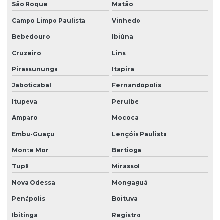
São Roque
Matão
Limpeza conservação e zeladoria
Campo Limpo Paulista
Vinhedo
Limpeza empresarial
Bebedouro
Ibiúna
Limpeza empresarial especializada
Cruzeiro
Lins
Limpeza empresarial terceirizada
Pirassununga
Itapira
Limpeza escritorio terceirizada
Jaboticabal
Fernandópolis
Itupeva
Peruíbe
Limpeza de fachada comercial
Amparo
Mococa
Limpeza de fachada com hidrojateamento
Embu-Guaçu
Lençóis Paulista
Limpeza de fachada de loja
Monte Mor
Bertioga
Limpeza fachada orçamento
Tupã
Mirassol
Limpeza de fachada preço
Nova Odessa
Mongaguá
Limpeza de fachada predial
Penápolis
Boituva
Limpeza de fachada predial preço
Ibitinga
Registro