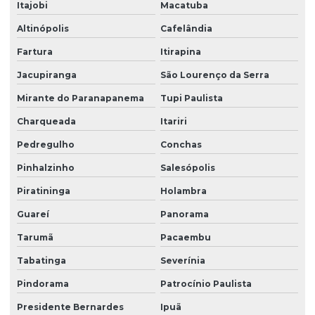
Itajobi
Macatuba
Torre de monitoramento
Altinópolis
Cafelândia
Trabalho em altura limpeza de fachada
Fartura
Itirapina
Trabalho em altura limpeza de vidros
Jacupiranga
São Lourenço da Serra
Zelador terceirizado
Mirante do Paranapanema
Tupi Paulista
Zeladoria condominial
Charqueada
Itariri
Zeladoria de condomínios
Pedregulho
Conchas
Pinhalzinho
Salesópolis
Zeladoria e limpeza
Piratininga
Holambra
Zeladoria predial
Guareí
Panorama
Zeladoria terceirização
Tarumã
Pacaembu
Tabatinga
Severínia
Pindorama
Patrocínio Paulista
Presidente Bernardes
Ipuã