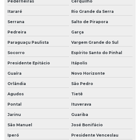
Pederneiras
Cerquilho
Limpeza terceirizada
Itararé
Rio Grande da Serra
Limpeza de vidro predial
Serrana
Salto de Pirapora
Pedreira
Garça
Limpeza de vidros em altura
Paraguaçu Paulista
Vargem Grande do Sul
Limpeza de vidros em altura valor
Socorro
Espírito Santo do Pinhal
Limpeza de vidros empresa
Presidente Epitácio
Itápolis
Limpeza de vidros externos
Guaíra
Novo Horizonte
Limpeza de vidros e fachadas
Orlândia
São Pedro
Limpeza de vidros preço
Agudos
Tietê
Limpeza de vidros em prédios
Pontal
Ituverava
Limpeza de vidros profissional
Jarinu
Guariba
Manutenção elétrica predial
São Manuel
José Bonifácio
Manutenção predial facilities
Iperó
Presidente Venceslau