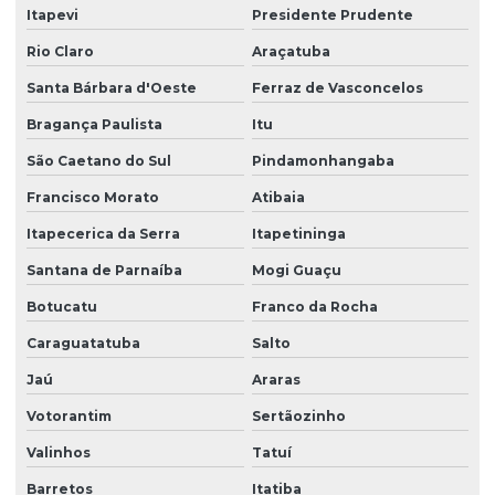
Itapevi
Presidente Prudente
Empresa de terceirização de serviços gerais
Rio Claro
Araçatuba
Empresa de terceirização de serviços de limpeza
Santa Bárbara d'Oeste
Ferraz de Vasconcelos
Empresa terceirização de zelador
Bragança Paulista
Itu
Empresa terceirização zeladoria
São Caetano do Sul
Pindamonhangaba
Empresa terceirizada de limpeza
Francisco Morato
Atibaia
Empresa terceirizada portaria
Itapecerica da Serra
Itapetininga
Empresa de zeladoria e portaria
Santana de Parnaíba
Mogi Guaçu
Empresas de limpeza zeladoria
Botucatu
Franco da Rocha
Caraguatatuba
Salto
Empresas de portaria virtual
Jaú
Araras
Empresas de recepção e atendimento
Votorantim
Sertãozinho
Facilities condominio
Valinhos
Tatuí
Facilities limpeza
Barretos
Itatiba