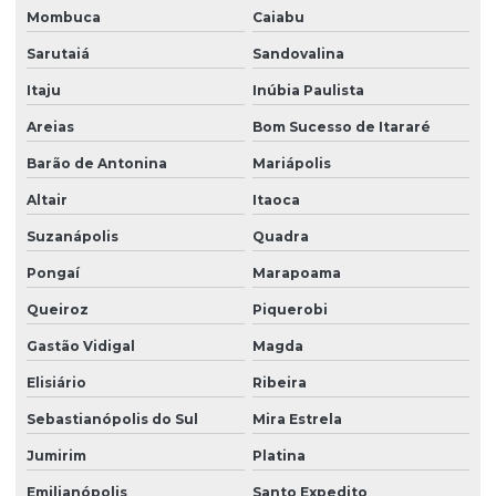
Mombuca
Caiabu
Sarutaiá
Sandovalina
Itaju
Inúbia Paulista
Areias
Bom Sucesso de Itararé
Barão de Antonina
Mariápolis
Altair
Itaoca
Suzanápolis
Quadra
Pongaí
Marapoama
Queiroz
Piquerobi
Gastão Vidigal
Magda
Elisiário
Ribeira
Sebastianópolis do Sul
Mira Estrela
Jumirim
Platina
Emilianópolis
Santo Expedito