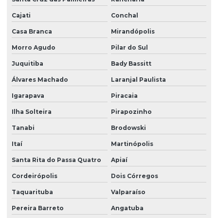
Poste de câmeras
Cajati
Conchal
Prestação de serviço zeladoria
Casa Branca
Mirandópolis
Recepção com controle de acesso
Morro Agudo
Pilar do Sul
Recepção e portaria
Juquitiba
Bady Bassitt
Recepção e segurança em portarias
Álvares Machado
Laranjal Paulista
Recepção terceirização
Igarapava
Piracaia
Segurança eletrônica
Ilha Solteira
Pirapozinho
Segurança portaria zeladoria
Tanabi
Brodowski
Serviço de câmeras 24 horas
Itaí
Martinópolis
Serviço de facilities
Santa Rita do Passa Quatro
Apiaí
Serviço de limpeza para empresas
Cordeirópolis
Dois Córregos
Taquarituba
Valparaíso
Serviço de limpeza com equipamentos profissionais
Pereira Barreto
Angatuba
Serviço de limpeza pós obra