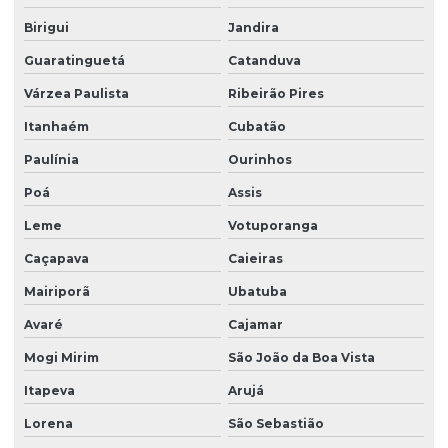
Facilities serviços
Birigui
Jandira
Facilities terceirização
Guaratinguetá
Catanduva
Facility comercial
Várzea Paulista
Ribeirão Pires
Facility empresa de limpeza
Itanhaém
Cubatão
Facility empresa terceirizada
Paulínia
Ourinhos
Facility limpeza e conservação
Poá
Assis
Facility services limpeza
Leme
Votuporanga
Caçapava
Caieiras
Facility serviços terceirizados
Mairiporã
Ubatuba
Facility terceirizacao de mao de obra
Avaré
Cajamar
Firma de limpeza terceirizada
Mogi Mirim
São João da Boa Vista
Lavadora de piso para galpão
Itapeva
Arujá
Lavagem de vidros e fachadas
Lorena
São Sebastião
Limpeza e conservação terceirizada