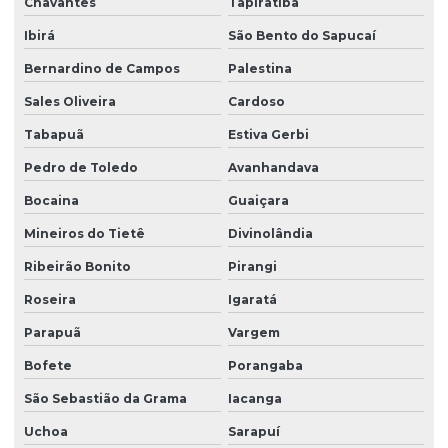
Chavantes
Tapiratiba
Ibirá
São Bento do Sapucaí
Bernardino de Campos
Palestina
Sales Oliveira
Cardoso
Tabapuã
Estiva Gerbi
Pedro de Toledo
Avanhandava
Bocaina
Guaiçara
Mineiros do Tietê
Divinolândia
Ribeirão Bonito
Pirangi
Roseira
Igaratá
Parapuã
Vargem
Bofete
Porangaba
São Sebastião da Grama
Iacanga
Uchoa
Sarapuí