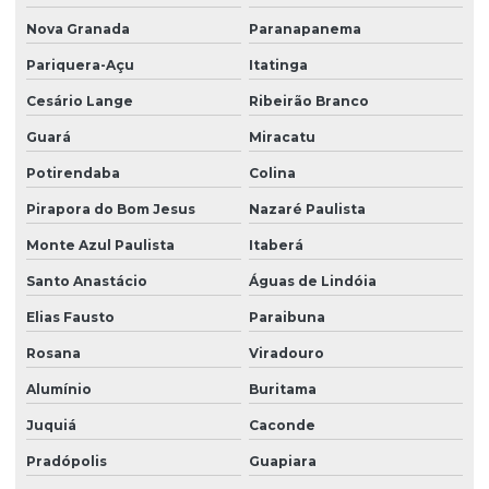
Serviços de portaria e limpeza
Nova Granada
Paranapanema
Serviços de portaria e recepção
Pariquera-Açu
Itatinga
Serviços de recepção e portaria
Cesário Lange
Ribeirão Branco
Serviços de terceirização de recepção
Guará
Miracatu
Serviços de zeladoria limpeza
Potirendaba
Colina
Serviços de zeladoria e segurança em condomínios
Pirapora do Bom Jesus
Nazaré Paulista
Sistema de portaria virtual
Monte Azul Paulista
Itaberá
Soluções em facilities
Santo Anastácio
Águas de Lindóia
Elias Fausto
Paraibuna
Terceirização de limpeza
Rosana
Viradouro
Terceirização de limpeza para condomínios
Alumínio
Buritama
Terceirização de limpeza empresarial
Juquiá
Caconde
Terceirização de zeladoria
Pradópolis
Guapiara
Terceirizada de limpeza