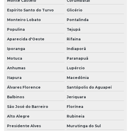
Monte Castelo
Corumbataí
Espírito Santo do Turvo
Glicério
Monteiro Lobato
Pontalinda
Populina
Tejupá
Aparecida d'Oeste
Rifaina
Iporanga
Indiaporã
Motuca
Paranapuã
Anhumas
Lupércio
Itapura
Macedônia
Álvares Florence
Santópolis do Aguapeí
Balbinos
Jeriquara
São José do Barreiro
Florínea
Alto Alegre
Rubineia
Presidente Alves
Murutinga do Sul