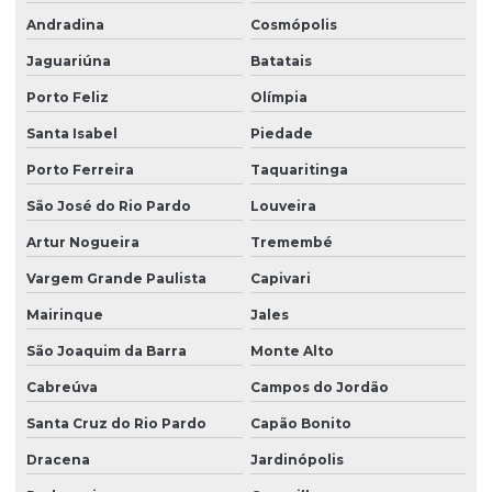
Limpeza de fachada predial vidros
Andradina
Cosmópolis
Limpeza de fachadas
Jaguariúna
Batatais
Limpeza de fachadas de prédios
Porto Feliz
Olímpia
Limpeza de fachadas de vidro
Santa Isabel
Piedade
Porto Ferreira
Taquaritinga
Limpeza e manutenção predial terceirizada
São José do Rio Pardo
Louveira
Limpeza pós obra
Artur Nogueira
Tremembé
Limpeza pós obra valor
Vargem Grande Paulista
Capivari
Limpeza predial terceirizada
Mairinque
Jales
Limpeza profissional em empresas
São Joaquim da Barra
Monte Alto
Limpeza profissional de piso
Cabreúva
Campos do Jordão
Limpeza profissional de pisos
Santa Cruz do Rio Pardo
Capão Bonito
Limpeza profissional pós obra
Dracena
Jardinópolis
Limpeza profissional de vidros