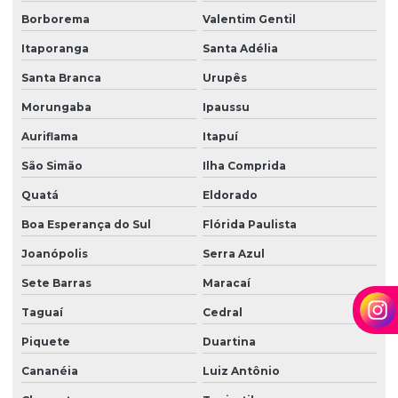
Borborema
Valentim Gentil
Itaporanga
Santa Adélia
Santa Branca
Urupês
Morungaba
Ipaussu
Auriflama
Itapuí
São Simão
Ilha Comprida
Quatá
Eldorado
Boa Esperança do Sul
Flórida Paulista
Joanópolis
Serra Azul
Sete Barras
Maracaí
Taguaí
Cedral
Piquete
Duartina
Cananéia
Luiz Antônio