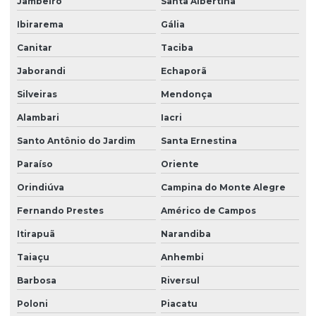
Jambeiro
Santa Albertina
Ibirarema
Gália
Canitar
Taciba
Jaborandi
Echaporã
Silveiras
Mendonça
Alambari
Iacri
Santo Antônio do Jardim
Santa Ernestina
Paraíso
Oriente
Orindiúva
Campina do Monte Alegre
Fernando Prestes
Américo de Campos
Itirapuã
Narandiba
Taiaçu
Anhembi
Barbosa
Riversul
Poloni
Piacatu