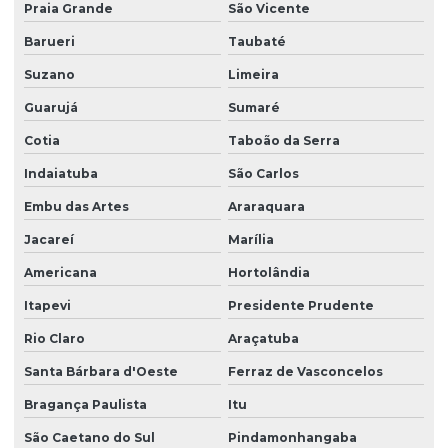
Praia Grande
São Vicente
Empresa de recepcionista terceirização
Barueri
Taubaté
Empresa de serviço terceirizado
Suzano
Limeira
Empresa de serviços terceirizados
Guarujá
Sumaré
Empresa de serviços terceirizados de limpeza
Cotia
Taboão da Serra
Empresa de terceirização de limpeza
Indaiatuba
São Carlos
Embu das Artes
Araraquara
Empresa de terceirização de mão de obra
Jacareí
Marília
Empresa terceirização recepcionista
Americana
Hortolândia
Empresa de terceirização de serviços gerais
Itapevi
Presidente Prudente
Empresa de terceirização de serviços de limpeza
Rio Claro
Araçatuba
Empresa terceirização de zelador
Santa Bárbara d'Oeste
Ferraz de Vasconcelos
Empresa terceirização zeladoria
Bragança Paulista
Itu
Empresa terceirizada de limpeza
São Caetano do Sul
Pindamonhangaba