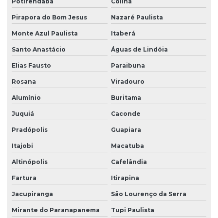
Potirendaba
Colina
Sistema de portaria virtual
Pirapora do Bom Jesus
Nazaré Paulista
Soluções em facilities
Monte Azul Paulista
Itaberá
Terceirização de limpeza
Santo Anastácio
Águas de Lindóia
Elias Fausto
Paraibuna
Terceirização de limpeza para condomínios
Rosana
Viradouro
Terceirização de limpeza empresarial
Alumínio
Buritama
Terceirização de zeladoria
Juquiá
Caconde
Terceirizada de limpeza
Pradópolis
Guapiara
Torre de monitoramento
Itajobi
Macatuba
Trabalho em altura limpeza de fachada
Altinópolis
Cafelândia
Trabalho em altura limpeza de vidros
Fartura
Itirapina
Zelador terceirizado
Jacupiranga
São Lourenço da Serra
Zeladoria condominial
Mirante do Paranapanema
Tupi Paulista