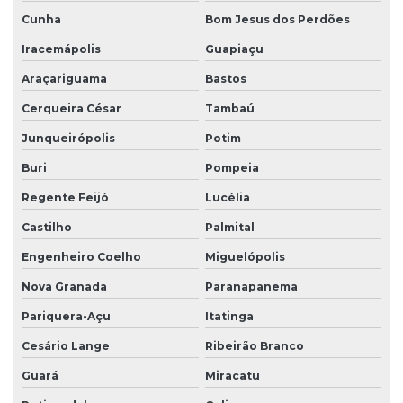
Serviço de portaria virtual
Cunha
Bom Jesus dos Perdões
Serviço de portaria e zeladoria
Iracemápolis
Guapiaçu
Serviço de terceirização de limpeza
Araçariguama
Bastos
Serviço terceirizado de limpeza
Cerqueira César
Tambaú
Serviço de zelador condomínio
Junqueirópolis
Potim
Buri
Pompeia
Serviço de zelador terceirizado
Regente Feijó
Lucélia
Serviços de facilities
Castilho
Palmital
Serviços de portaria e limpeza
Engenheiro Coelho
Miguelópolis
Serviços de portaria e recepção
Nova Granada
Paranapanema
Serviços de recepção e portaria
Pariquera-Açu
Itatinga
Serviços de terceirização de recepção
Cesário Lange
Ribeirão Branco
Serviços de zeladoria limpeza
Guará
Miracatu
Serviços de zeladoria e segurança em condomínios