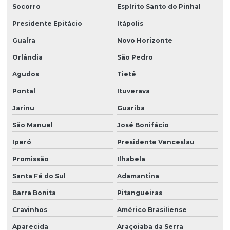
Socorro
Espírito Santo do Pinhal
Limpeza de vidros externos
Presidente Epitácio
Itápolis
Limpeza de vidros e fachadas
Guaíra
Novo Horizonte
Limpeza de vidros preço
Orlândia
São Pedro
Limpeza de vidros em prédios
Agudos
Tietê
Limpeza de vidros profissional
Pontal
Ituverava
Manutenção elétrica predial
Jarinu
Guariba
Manutenção predial facilities
São Manuel
José Bonifácio
Melhores empresas de portaria virtual
Iperó
Presidente Venceslau
Orçamento de limpeza de fachada
Promissão
Ilhabela
Santa Fé do Sul
Adamantina
Orçamento de limpeza de vidros
Barra Bonita
Pitangueiras
Patrimonial zeladoria
Cravinhos
Américo Brasiliense
Portaria de condomínio automatizada
Aparecida
Araçoiaba da Serra