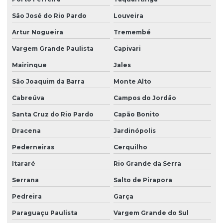
Limpeza pós obra
São José do Rio Pardo
Louveira
Limpeza pós obra valor
Artur Nogueira
Tremembé
Limpeza predial terceirizada
Vargem Grande Paulista
Capivari
Limpeza profissional em empresas
Mairinque
Jales
Limpeza profissional de piso
São Joaquim da Barra
Monte Alto
Limpeza profissional de pisos
Cabreúva
Campos do Jordão
Limpeza profissional pós obra
Santa Cruz do Rio Pardo
Capão Bonito
Limpeza profissional de vidros
Dracena
Jardinópolis
Limpeza terceirizada
Pederneiras
Cerquilho
Limpeza de vidro predial
Itararé
Rio Grande da Serra
Limpeza de vidros em altura
Serrana
Salto de Pirapora
Pedreira
Garça
Limpeza de vidros em altura valor
Paraguaçu Paulista
Vargem Grande do Sul
Limpeza de vidros empresa