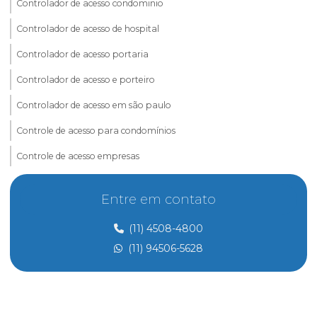
Controlador de acesso condominio
Controlador de acesso de hospital
Controlador de acesso portaria
Controlador de acesso e porteiro
Controlador de acesso em são paulo
Controle de acesso para condomínios
Controle de acesso empresas
Controle de acesso e portaria
Entre em contato
Controle de acesso preço
(11) 4508-4800
Controle de acesso de prestadores de serviço
(11) 94506-5628
Dedetização
Dedetização perto de mim
Dedetização preço