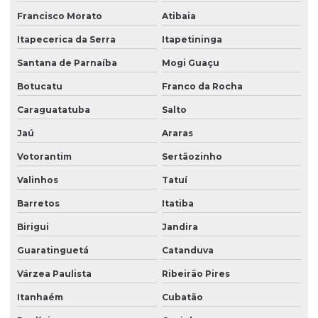
Empresa terceirizada portaria
Francisco Morato
Atibaia
Empresa de zeladoria e portaria
Itapecerica da Serra
Itapetininga
Empresas de limpeza zeladoria
Santana de Parnaíba
Mogi Guaçu
Empresas de portaria virtual
Botucatu
Franco da Rocha
Caraguatatuba
Salto
Empresas de recepção e atendimento
Jaú
Araras
Facilities condominio
Votorantim
Sertãozinho
Facilities limpeza
Valinhos
Tatuí
Facilities serviços
Barretos
Itatiba
Facilities terceirização
Birigui
Jandira
Facility comercial
Guaratinguetá
Catanduva
Facility empresa de limpeza
Várzea Paulista
Ribeirão Pires
Facility empresa terceirizada
Itanhaém
Cubatão
Facility limpeza e conservação