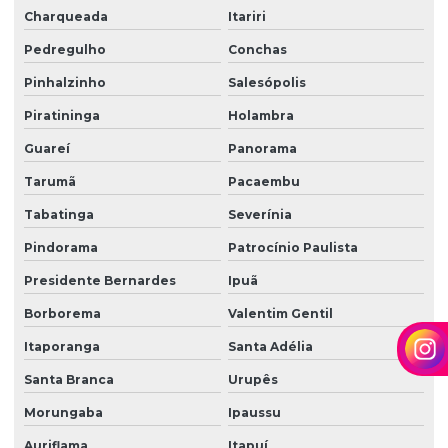
Zeladoria de condomínios
Charqueada
Itariri
Zeladoria e limpeza
Pedregulho
Conchas
Pinhalzinho
Salesópolis
Zeladoria predial
Piratininga
Holambra
Zeladoria terceirização
Guareí
Panorama
Tarumã
Pacaembu
Tabatinga
Severínia
Pindorama
Patrocínio Paulista
Presidente Bernardes
Ipuã
Borborema
Valentim Gentil
Itaporanga
Santa Adélia
Santa Branca
Urupês
Morungaba
Ipaussu
Auriflama
Itapuí