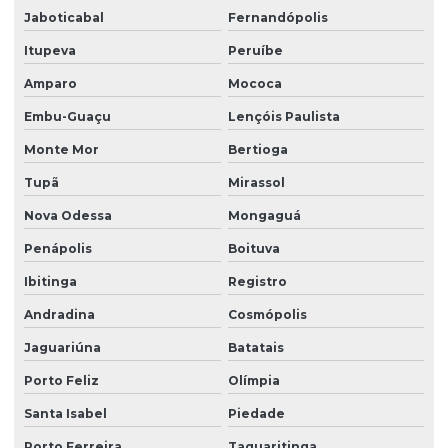
Limpeza de fachada comercial
Jaboticabal
Fernandópolis
Itupeva
Peruíbe
Limpeza de fachada com hidrojateamento
Amparo
Mococa
Limpeza de fachada de loja
Embu-Guaçu
Lençóis Paulista
Limpeza fachada orçamento
Monte Mor
Bertioga
Limpeza de fachada preço
Tupã
Mirassol
Limpeza de fachada predial
Nova Odessa
Mongaguá
Limpeza de fachada predial preço
Penápolis
Boituva
Limpeza de fachada predial vidros
Ibitinga
Registro
Limpeza de fachadas
Andradina
Cosmópolis
Limpeza de fachadas de prédios
Jaguariúna
Batatais
Limpeza de fachadas de vidro
Porto Feliz
Olímpia
Limpeza e manutenção predial terceirizada
Santa Isabel
Piedade
Porto Ferreira
Taquaritinga