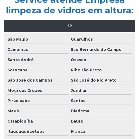
Empresa de limpeza pós obra são paulo
limpeza de vidros em altura:
Empresa de limpeza predial
Empresa de limpeza profissional
SP
Empresa de limpeza terceirizada
São Paulo
Guarulhos
Empresa de limpeza de vidros
Campinas
São Bernardo do Campo
Empresa limpeza de vidros em altura
Santo André
Osasco
Empresa de limpeza de vidros e fachadas
Sorocaba
Ribeirão Preto
São José dos Campos
São José do Rio Preto
Empresa de limpeza de vidros e fachadas sp
Mogi das Cruzes
Jundiaí
Empresa de limpeza de vidros e janelas
Piracicaba
Santos
Empresa de manutenção predial
Mauá
Diadema
Empresa de portaria e limpeza
Carapicuíba
Bauru
Empresa de portaria e recepção
Itaquaquecetuba
Franca
Empresa de portaria remota