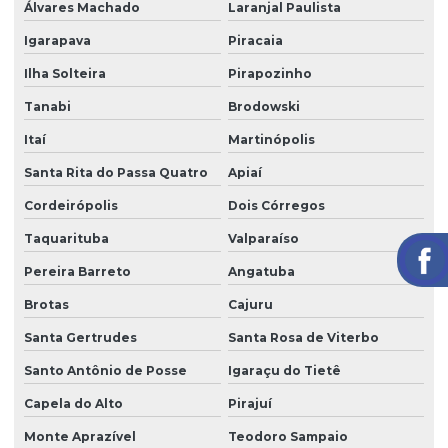
Álvares Machado
Laranjal Paulista
Segurança eletrônica
Igarapava
Piracaia
Segurança portaria zeladoria
Ilha Solteira
Pirapozinho
Serviço de câmeras 24 horas
Tanabi
Brodowski
Serviço de facilities
Itaí
Martinópolis
Serviço de limpeza para empresas
Santa Rita do Passa Quatro
Apiaí
Serviço de limpeza com equipamentos profissionais
Cordeirópolis
Dois Córregos
Taquarituba
Valparaíso
Serviço de limpeza pós obra
Pereira Barreto
Angatuba
Serviço de limpeza profissional
Brotas
Cajuru
Serviço de limpeza terceirizado
Santa Gertrudes
Santa Rosa de Viterbo
Serviço de limpeza terceirizado preço
Santo Antônio de Posse
Igaraçu do Tietê
Serviço de limpeza de vidros
Capela do Alto
Pirajuí
Serviço de limpeza zeladoria
Monte Aprazível
Teodoro Sampaio