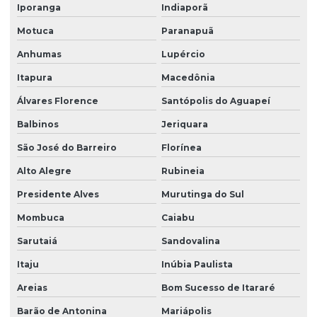
Iporanga
Indiaporã
Motuca
Paranapuã
Anhumas
Lupércio
Itapura
Macedônia
Álvares Florence
Santópolis do Aguapeí
Balbinos
Jeriquara
São José do Barreiro
Florínea
Alto Alegre
Rubineia
Presidente Alves
Murutinga do Sul
Mombuca
Caiabu
Sarutaiá
Sandovalina
Itaju
Inúbia Paulista
Areias
Bom Sucesso de Itararé
Barão de Antonina
Mariápolis