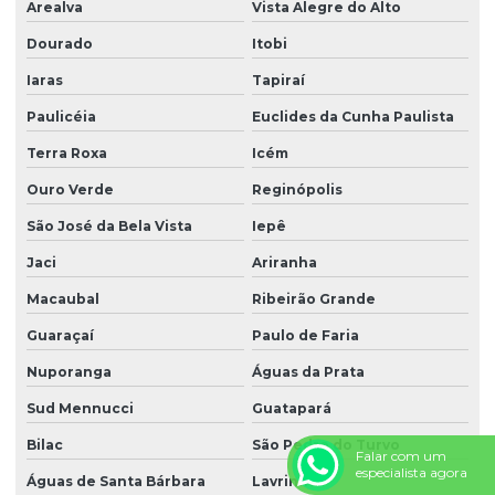
Arealva
Vista Alegre do Alto
Dourado
Itobi
Iaras
Tapiraí
Paulicéia
Euclides da Cunha Paulista
Terra Roxa
Icém
Ouro Verde
Reginópolis
São José da Bela Vista
Iepê
Jaci
Ariranha
Macaubal
Ribeirão Grande
Guaraçaí
Paulo de Faria
Nuporanga
Águas da Prata
Sud Mennucci
Guatapará
Bilac
São Pedro do Turvo
Falar com um
especialista agora
Águas de Santa Bárbara
Lavrinhas