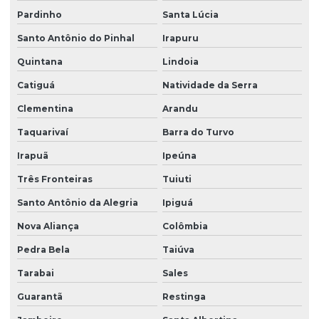
Pardinho
Santa Lúcia
Santo Antônio do Pinhal
Irapuru
Quintana
Lindoia
Catiguá
Natividade da Serra
Clementina
Arandu
Taquarivaí
Barra do Turvo
Irapuã
Ipeúna
Três Fronteiras
Tuiuti
Santo Antônio da Alegria
Ipiguá
Nova Aliança
Colômbia
Pedra Bela
Taiúva
Tarabai
Sales
Guarantã
Restinga