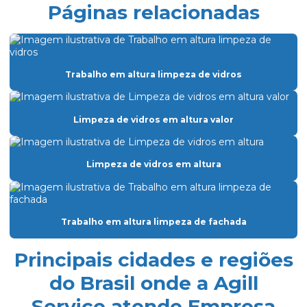
Páginas relacionadas
Eletricista de manutenção predial
Empresa de dedetização
Empresa especializada em limpeza
Trabalho em altura limpeza de vidros
Empresa especializada em limpeza de vidros
Empresa de facilities prediais
Limpeza de vidros em altura valor
Empresa facility serviços gerais
Limpeza de vidros em altura
Empresa de lavagem de fachada de vidro
Empresa de limpeza condominio
Empresa de limpeza de fachada de prédio
Trabalho em altura limpeza de fachada
Empresa de limpeza de fachadas
Principais cidades e regiões
Empresa de limpeza facility
do Brasil onde a Agill
Empresa de limpeza pós obra
Service atende Empresa