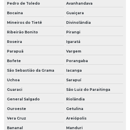
Pedro de Toledo
Avanhandava
Bocaina
Guaiçara
Mineiros do Tietê
Divinolândia
Ribeirão Bonito
Pirangi
Roseira
Igaratá
Parapuã
Vargem
Bofete
Porangaba
São Sebastião da Grama
Iacanga
Uchoa
Sarapuí
Guaraci
São Luiz do Paraitinga
General Salgado
Riolândia
Ouroeste
Getulina
Vera Cruz
Areiópolis
Bananal
Manduri