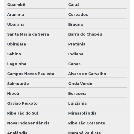
Guaimbê
Caiuá
Aramina
Coroados
Ubarana
Braúna
Santa Maria da Serra
Barra do Chapéu
Ubirajara
Pratânia
Sabino
Indiana
Lagoinha
Canas
Campos Novos Paulista
Álvaro de Carvalho
Salmourão
Onda Verde
Nipoã
Boraceia
Gavião Peixoto
Luiziânia
Ribeirão do Sul
Mirassolândia
Nova Independência
Ribeirão Corrente
Analândia
Marabá Paulista