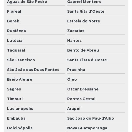
Águas de São Pedro
Gabriel Monteiro
Floreal
Santa Rita d'Oeste
Borebi
Estrela do Norte
Rubiácea
Zacarias
Lutécia
Nantes
Taquaral
Bento de Abreu
São Francisco
Santa Clara d'Oeste
São João das Duas Pontes
Pracinha
Brejo Alegre
Óleo
Sagres
Oscar Bressane
Timburi
Pontes Gestal
Lucianópolis
Arapeí
Embaúba
São João do Pau-d'Alho
Dolcinópolis
Nova Guataporanga