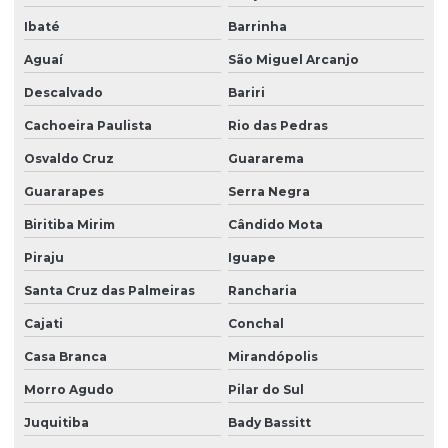
Portaria eletrônica
Ibaté
Barrinha
Portaria eletrônica condomínio
Aguaí
São Miguel Arcanjo
Portaria remota
Descalvado
Bariri
Portaria remota condomínio
Cachoeira Paulista
Rio das Pedras
Portaria remota preço
Osvaldo Cruz
Guararema
Portaria e zeladoria
Guararapes
Serra Negra
Portaria e zeladoria terceirizadas
Biritiba Mirim
Cândido Mota
Poste de câmeras
Piraju
Iguape
Santa Cruz das Palmeiras
Rancharia
Prestação de serviço zeladoria
Cajati
Conchal
Recepção com controle de acesso
Casa Branca
Mirandópolis
Recepção e portaria
Morro Agudo
Pilar do Sul
Recepção e segurança em portarias
Juquitiba
Bady Bassitt
Recepção terceirização