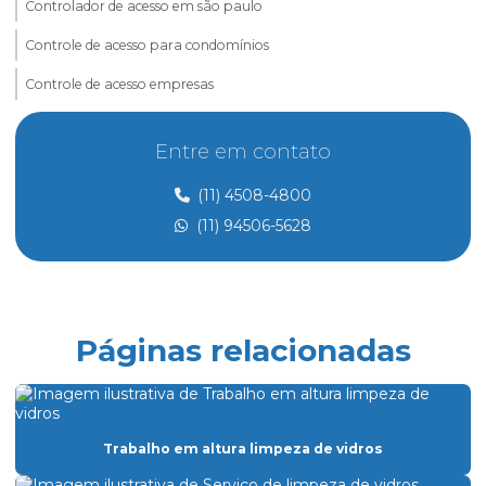
Controlador de acesso em são paulo
Controle de acesso para condomínios
Controle de acesso empresas
Controle de acesso e portaria
Entre em contato
Controle de acesso preço
(11) 4508-4800
Controle de acesso de prestadores de serviço
(11) 94506-5628
Dedetização
Dedetização perto de mim
Dedetização preço
Páginas relacionadas
Eletricista de manutenção predial
Empresa de dedetização
Empresa especializada em limpeza
Trabalho em altura limpeza de vidros
Empresa especializada em limpeza de vidros