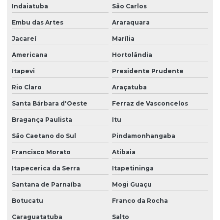
Indaiatuba
São Carlos
Empresa de terceirização de limpeza
Embu das Artes
Araraquara
Empresa de terceirização de mão de obra
Jacareí
Marília
Empresa terceirização recepcionista
Americana
Hortolândia
Empresa de terceirização de serviços gerais
Itapevi
Presidente Prudente
Empresa de terceirização de serviços de limpeza
Rio Claro
Araçatuba
Empresa terceirização de zelador
Santa Bárbara d'Oeste
Ferraz de Vasconcelos
Bragança Paulista
Itu
Empresa terceirização zeladoria
São Caetano do Sul
Pindamonhangaba
Empresa terceirizada de limpeza
Francisco Morato
Atibaia
Empresa terceirizada portaria
Itapecerica da Serra
Itapetininga
Empresa de zeladoria e portaria
Santana de Parnaíba
Mogi Guaçu
Empresas de limpeza zeladoria
Botucatu
Franco da Rocha
Empresas de portaria virtual
Caraguatatuba
Salto