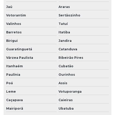
Empresas de recepção e atendimento
Jaú
Araras
Facilities condominio
Votorantim
Sertãozinho
Facilities limpeza
Valinhos
Tatuí
Facilities serviços
Barretos
Itatiba
Facilities terceirização
Birigui
Jandira
Guaratinguetá
Catanduva
Facility comercial
Várzea Paulista
Ribeirão Pires
Facility empresa de limpeza
Itanhaém
Cubatão
Facility empresa terceirizada
Paulínia
Ourinhos
Facility limpeza e conservação
Poá
Assis
Facility services limpeza
Leme
Votuporanga
Facility serviços terceirizados
Caçapava
Caieiras
Facility terceirizacao de mao de obra
Mairiporã
Ubatuba
Firma de limpeza terceirizada