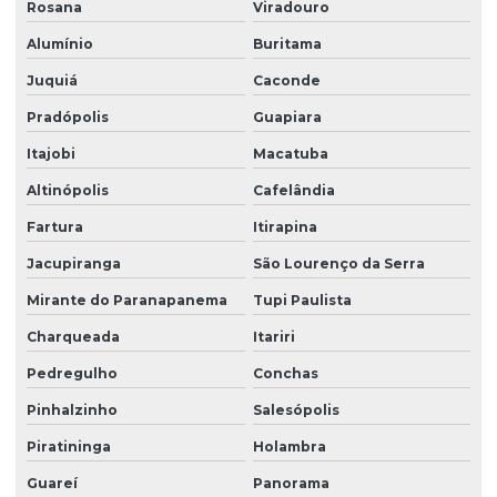
Rosana
Viradouro
Terceirização de limpeza empresarial
Alumínio
Buritama
Terceirização de zeladoria
Juquiá
Caconde
Terceirizada de limpeza
Pradópolis
Guapiara
Torre de monitoramento
Itajobi
Macatuba
Altinópolis
Cafelândia
Trabalho em altura limpeza de fachada
Fartura
Itirapina
Trabalho em altura limpeza de vidros
Jacupiranga
São Lourenço da Serra
Zelador terceirizado
Mirante do Paranapanema
Tupi Paulista
Zeladoria condominial
Charqueada
Itariri
Zeladoria de condomínios
Pedregulho
Conchas
Zeladoria e limpeza
Pinhalzinho
Salesópolis
Zeladoria predial
Piratininga
Holambra
Zeladoria terceirização
Guareí
Panorama