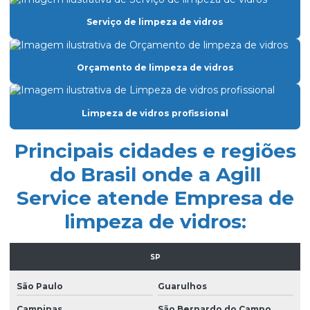
Empresa de facilities prediais
Serviço de limpeza de vidros
Empresa facility serviços gerais
Orçamento de limpeza de vidros
Empresa de lavagem de fachada de vidro
Empresa de limpeza condominio
Limpeza de vidros profissional
Empresa de limpeza de fachada de prédio
Empresa de limpeza de fachadas
Principais cidades e regiões
Empresa de limpeza facility
do Brasil onde a Agill
Service atende Empresa de
Empresa de limpeza pós obra
limpeza de vidros:
Empresa de limpeza pós obra são paulo
Empresa de limpeza predial
SP
Empresa de limpeza profissional
São Paulo
Guarulhos
Empresa de limpeza terceirizada
Campinas
São Bernardo do Campo