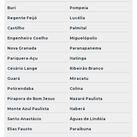
Serviço de zelador condomínio
Buri
Pompeia
Serviço de zelador terceirizado
Regente Feijó
Lucélia
Serviços de facilities
Castilho
Palmital
Serviços de portaria e limpeza
Engenheiro Coelho
Miguelópolis
Serviços de portaria e recepção
Nova Granada
Paranapanema
Serviços de recepção e portaria
Pariquera-Açu
Itatinga
Cesário Lange
Ribeirão Branco
Serviços de terceirização de recepção
Guará
Miracatu
Serviços de zeladoria limpeza
Potirendaba
Colina
Serviços de zeladoria e segurança em condomínios
Pirapora do Bom Jesus
Nazaré Paulista
Sistema de portaria virtual
Monte Azul Paulista
Itaberá
Soluções em facilities
Santo Anastácio
Águas de Lindóia
Terceirização de limpeza
Elias Fausto
Paraibuna
Terceirização de limpeza para condomínios