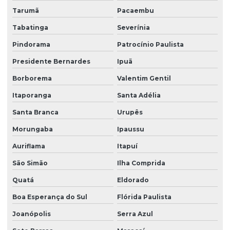
Tarumã
Pacaembu
Tabatinga
Severínia
Pindorama
Patrocínio Paulista
Presidente Bernardes
Ipuã
Borborema
Valentim Gentil
Itaporanga
Santa Adélia
Santa Branca
Urupês
Morungaba
Ipaussu
Auriflama
Itapuí
São Simão
Ilha Comprida
Quatá
Eldorado
Boa Esperança do Sul
Flórida Paulista
Joanópolis
Serra Azul