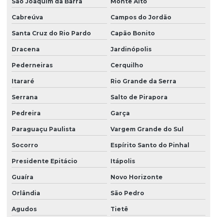
Limpeza profissional de piso
São Joaquim da Barra
Monte Alto
Cabreúva
Campos do Jordão
Limpeza profissional de pisos
Santa Cruz do Rio Pardo
Capão Bonito
Limpeza profissional pós obra
Dracena
Jardinópolis
Limpeza profissional de vidros
Pederneiras
Cerquilho
Limpeza terceirizada
Itararé
Rio Grande da Serra
Limpeza de vidro predial
Serrana
Salto de Pirapora
Limpeza de vidros em altura
Pedreira
Garça
Limpeza de vidros em altura valor
Paraguaçu Paulista
Vargem Grande do Sul
Limpeza de vidros empresa
Socorro
Espírito Santo do Pinhal
Limpeza de vidros externos
Presidente Epitácio
Itápolis
Limpeza de vidros e fachadas
Guaíra
Novo Horizonte
Limpeza de vidros preço
Orlândia
São Pedro
Agudos
Tietê
Limpeza de vidros em prédios