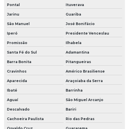
Pontal
Ituverava
Limpeza de vidros profissional
Jarinu
Guariba
Manutenção elétrica predial
São Manuel
José Bonifácio
Manutenção predial facilities
Iperó
Presidente Venceslau
Melhores empresas de portaria virtual
Promissão
Ilhabela
Orçamento de limpeza de fachada
Santa Fé do Sul
Adamantina
Orçamento de limpeza de vidros
Barra Bonita
Pitangueiras
Patrimonial zeladoria
Cravinhos
Américo Brasiliense
Portaria de condomínio automatizada
Aparecida
Araçoiaba da Serra
Portaria eletrônica
Ibaté
Barrinha
Portaria eletrônica condomínio
Aguaí
São Miguel Arcanjo
Descalvado
Bariri
Portaria remota
Cachoeira Paulista
Rio das Pedras
Portaria remota condomínio
Osvaldo Cruz
Guararema