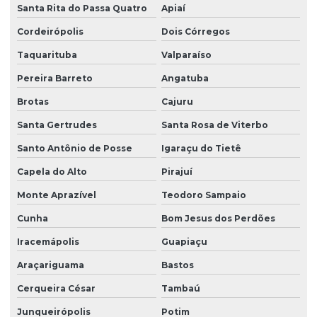
Santa Rita do Passa Quatro
Apiaí
Serviço de limpeza para empresas
Cordeirópolis
Dois Córregos
Serviço de limpeza com equipamentos profissionais
Taquarituba
Valparaíso
Serviço de limpeza pós obra
Pereira Barreto
Angatuba
Serviço de limpeza profissional
Brotas
Cajuru
Serviço de limpeza terceirizado
Santa Gertrudes
Santa Rosa de Viterbo
Serviço de limpeza terceirizado preço
Santo Antônio de Posse
Igaraçu do Tietê
Serviço de limpeza de vidros
Capela do Alto
Pirajuí
Monte Aprazível
Teodoro Sampaio
Serviço de limpeza zeladoria
Cunha
Bom Jesus dos Perdões
Serviço de portaria virtual
Iracemápolis
Guapiaçu
Serviço de portaria e zeladoria
Araçariguama
Bastos
Serviço de terceirização de limpeza
Cerqueira César
Tambaú
Serviço terceirizado de limpeza
Junqueirópolis
Potim