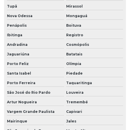
Limpeza de fachada preço
Tupã
Mirassol
Limpeza de fachada predial
Nova Odessa
Mongaguá
Penápolis
Boituva
Limpeza de fachada predial preço
Ibitinga
Registro
Limpeza de fachada predial vidros
Andradina
Cosmópolis
Limpeza de fachadas
Jaguariúna
Batatais
Limpeza de fachadas de prédios
Porto Feliz
Olímpia
Limpeza de fachadas de vidro
Santa Isabel
Piedade
Limpeza e manutenção predial terceirizada
Porto Ferreira
Taquaritinga
Limpeza pós obra
São José do Rio Pardo
Louveira
Limpeza pós obra valor
Artur Nogueira
Tremembé
Limpeza predial terceirizada
Vargem Grande Paulista
Capivari
Limpeza profissional em empresas
Mairinque
Jales