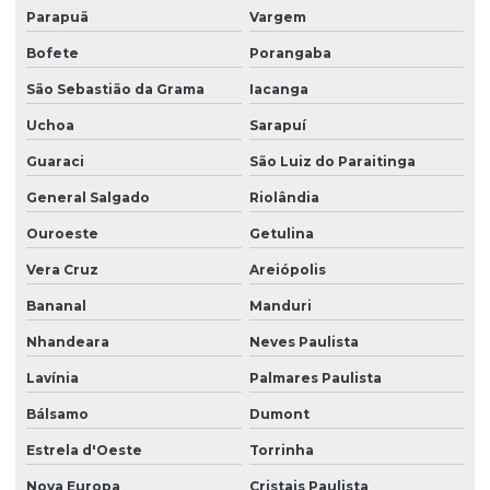
Parapuã
Vargem
Bofete
Porangaba
São Sebastião da Grama
Iacanga
Uchoa
Sarapuí
Guaraci
São Luiz do Paraitinga
General Salgado
Riolândia
Ouroeste
Getulina
Vera Cruz
Areiópolis
Bananal
Manduri
Nhandeara
Neves Paulista
Lavínia
Palmares Paulista
Bálsamo
Dumont
Estrela d'Oeste
Torrinha
Nova Europa
Cristais Paulista