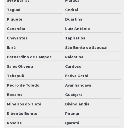
Sete Barras
Maracaí
Taguaí
Cedral
Piquete
Duartina
Cananéia
Luiz Antônio
Chavantes
Tapiratiba
Ibirá
São Bento do Sapucaí
Bernardino de Campos
Palestina
Sales Oliveira
Cardoso
Tabapuã
Estiva Gerbi
Pedro de Toledo
Avanhandava
Bocaina
Guaiçara
Mineiros do Tietê
Divinolândia
Ribeirão Bonito
Pirangi
Roseira
Igaratá