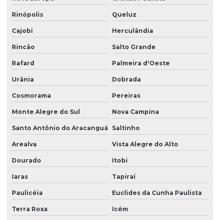
Rinópolis
Queluz
Cajobi
Herculândia
Rincão
Salto Grande
Rafard
Palmeira d'Oeste
Urânia
Dobrada
Cosmorama
Pereiras
Monte Alegre do Sul
Nova Campina
Santo Antônio do Aracanguá
Saltinho
Arealva
Vista Alegre do Alto
Dourado
Itobi
Iaras
Tapiraí
Paulicéia
Euclides da Cunha Paulista
Terra Roxa
Icém