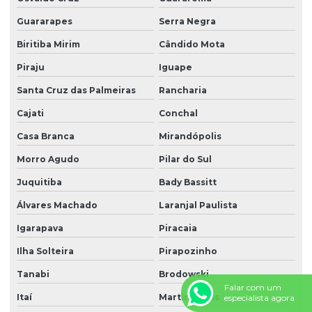
Portaria remota preço
Guararapes
Serra Negra
Portaria e zeladoria
Biritiba Mirim
Cândido Mota
Portaria e zeladoria terceirizadas
Piraju
Iguape
Poste de câmeras
Santa Cruz das Palmeiras
Rancharia
Prestação de serviço zeladoria
Cajati
Conchal
Recepção com controle de acesso
Casa Branca
Mirandópolis
Recepção e portaria
Morro Agudo
Pilar do Sul
Recepção e segurança em portarias
Juquitiba
Bady Bassitt
Recepção terceirização
Álvares Machado
Laranjal Paulista
Igarapava
Piracaia
Segurança eletrônica
Ilha Solteira
Pirapozinho
Segurança portaria zeladoria
Tanabi
Brodowski
Serviço de câmeras 24 horas
Falar com um
Itaí
Martinópolis
especialista agora
Serviço de facilities