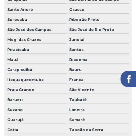
Empresa de limpeza de vidros
Santo André
Osasco
Empresa limpeza de vidros em altura
Sorocaba
Ribeirão Preto
Empresa de limpeza de vidros e fachadas
São José dos Campos
São José do Rio Preto
Empresa de limpeza de vidros e fachadas sp
Mogi das Cruzes
Jundiaí
Empresa de limpeza de vidros e janelas
Piracicaba
Santos
Empresa de manutenção predial
Mauá
Diadema
Empresa de portaria e limpeza
Carapicuíba
Bauru
Empresa de portaria e recepção
Itaquaquecetuba
Franca
Praia Grande
São Vicente
Empresa de portaria remota
Barueri
Taubaté
Empresa de recepcionista terceirização
Suzano
Limeira
Empresa de serviço terceirizado
Guarujá
Sumaré
Empresa de serviços terceirizados
Cotia
Taboão da Serra
Empresa de serviços terceirizados de limpeza