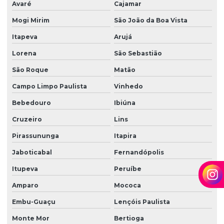
Avaré
Cajamar
Lavadora de piso para galpão
Mogi Mirim
São João da Boa Vista
Lavagem de vidros e fachadas
Itapeva
Arujá
Limpeza e conservação terceirizada
Lorena
São Sebastião
São Roque
Matão
Limpeza conservação e zeladoria
Campo Limpo Paulista
Vinhedo
Limpeza empresarial
Bebedouro
Ibiúna
Limpeza empresarial especializada
Cruzeiro
Lins
Limpeza empresarial terceirizada
Pirassununga
Itapira
Limpeza escritorio terceirizada
Jaboticabal
Fernandópolis
Limpeza de fachada comercial
Itupeva
Peruíbe
Limpeza de fachada com hidrojateamento
Amparo
Mococa
Limpeza de fachada de loja
Embu-Guaçu
Lençóis Paulista
Limpeza fachada orçamento
Monte Mor
Bertioga