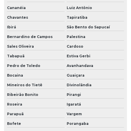
Cananéia
Luiz Antônio
Chavantes
Tapiratiba
Ibirá
São Bento do Sapucaí
Bernardino de Campos
Palestina
Sales Oliveira
Cardoso
Tabapuã
Estiva Gerbi
Pedro de Toledo
Avanhandava
Bocaina
Guaiçara
Mineiros do Tietê
Divinolândia
Ribeirão Bonito
Pirangi
Roseira
Igaratá
Parapuã
Vargem
Bofete
Porangaba