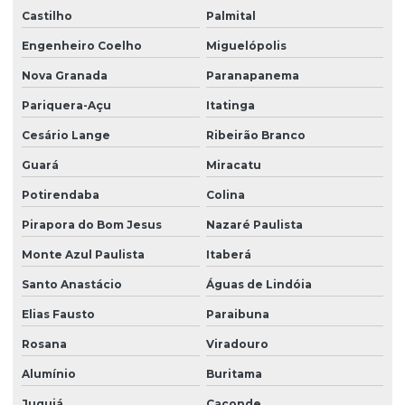
Serviços de portaria e limpeza
Castilho
Palmital
Serviços de portaria e recepção
Engenheiro Coelho
Miguelópolis
Serviços de recepção e portaria
Nova Granada
Paranapanema
Pariquera-Açu
Itatinga
Serviços de terceirização de recepção
Cesário Lange
Ribeirão Branco
Serviços de zeladoria limpeza
Guará
Miracatu
Serviços de zeladoria e segurança em condomínios
Potirendaba
Colina
Sistema de portaria virtual
Pirapora do Bom Jesus
Nazaré Paulista
Soluções em facilities
Monte Azul Paulista
Itaberá
Terceirização de limpeza
Santo Anastácio
Águas de Lindóia
Terceirização de limpeza para condomínios
Elias Fausto
Paraibuna
Terceirização de limpeza empresarial
Rosana
Viradouro
Terceirização de zeladoria
Alumínio
Buritama
Terceirizada de limpeza
Juquiá
Caconde