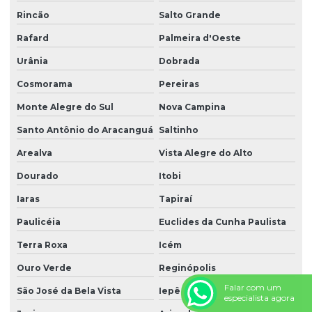
Rincão
Salto Grande
Rafard
Palmeira d'Oeste
Urânia
Dobrada
Cosmorama
Pereiras
Monte Alegre do Sul
Nova Campina
Santo Antônio do Aracanguá
Saltinho
Arealva
Vista Alegre do Alto
Dourado
Itobi
Iaras
Tapiraí
Paulicéia
Euclides da Cunha Paulista
Terra Roxa
Icém
Ouro Verde
Reginópolis
Falar com um
São José da Bela Vista
Iepê
especialista agora