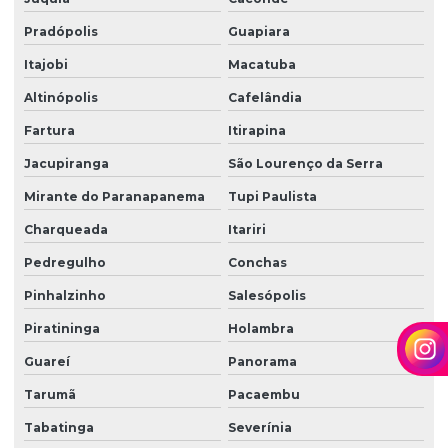
Torre de monitoramento
Pradópolis
Guapiara
Itajobi
Macatuba
Trabalho em altura limpeza de fachada
Altinópolis
Cafelândia
Trabalho em altura limpeza de vidros
Fartura
Itirapina
Zelador terceirizado
Jacupiranga
São Lourenço da Serra
Zeladoria condominial
Mirante do Paranapanema
Tupi Paulista
Zeladoria de condomínios
Charqueada
Itariri
Zeladoria e limpeza
Pedregulho
Conchas
Zeladoria predial
Pinhalzinho
Salesópolis
Zeladoria terceirização
Piratininga
Holambra
Guareí
Panorama
Tarumã
Pacaembu
Tabatinga
Severínia