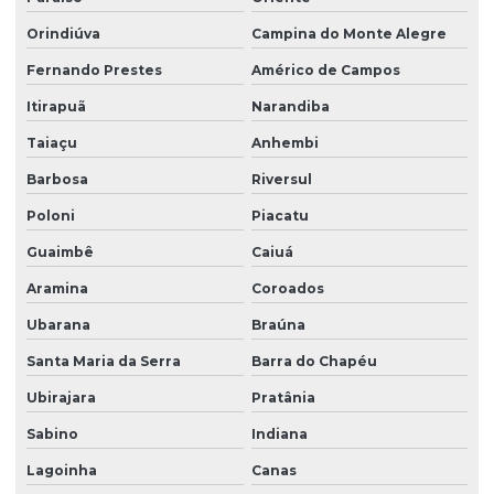
Orindiúva
Campina do Monte Alegre
Fernando Prestes
Américo de Campos
Itirapuã
Narandiba
Taiaçu
Anhembi
Barbosa
Riversul
Poloni
Piacatu
Guaimbê
Caiuá
Aramina
Coroados
Ubarana
Braúna
Santa Maria da Serra
Barra do Chapéu
Ubirajara
Pratânia
Sabino
Indiana
Lagoinha
Canas