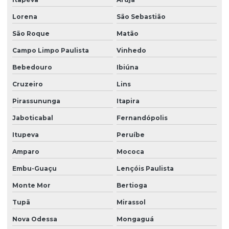
Lorena
São Sebastião
Limpeza conservação e zeladoria
São Roque
Matão
Limpeza empresarial
Campo Limpo Paulista
Vinhedo
Limpeza empresarial especializada
Bebedouro
Ibiúna
Limpeza empresarial terceirizada
Cruzeiro
Lins
Limpeza escritorio terceirizada
Pirassununga
Itapira
Limpeza de fachada comercial
Jaboticabal
Fernandópolis
Limpeza de fachada com hidrojateamento
Itupeva
Peruíbe
Limpeza de fachada de loja
Amparo
Mococa
Limpeza fachada orçamento
Embu-Guaçu
Lençóis Paulista
Limpeza de fachada preço
Monte Mor
Bertioga
Limpeza de fachada predial
Tupã
Mirassol
Nova Odessa
Mongaguá
Limpeza de fachada predial preço