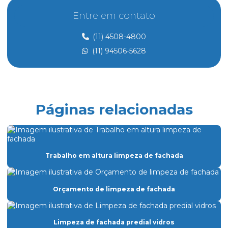
Controle de acesso e portaria
Entre em contato
Controle de acesso preço
(11) 4508-4800
Controle de acesso de prestadores de serviço
(11) 94506-5628
Dedetização
Dedetização perto de mim
Dedetização preço
Páginas relacionadas
Eletricista de manutenção predial
Empresa de dedetização
Empresa especializada em limpeza
Trabalho em altura limpeza de fachada
Empresa especializada em limpeza de vidros
Empresa de facilities prediais
Orçamento de limpeza de fachada
Empresa facility serviços gerais
Limpeza de fachada predial vidros
Empresa de lavagem de fachada de vidro