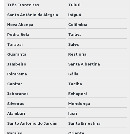
Três Fronteiras
Tuiuti
Santo Antônio da Alegria
Ipiguá
Nova Aliança
Colômbia
Pedra Bela
Taiúva
Tarabai
Sales
Guarantã
Restinga
Jambeiro
Santa Albertina
Ibirarema
Gália
Canitar
Taciba
Jaborandi
Echaporã
Silveiras
Mendonça
Alambari
Iacri
Santo Antônio do Jardim
Santa Ernestina
Paraíso
Oriente