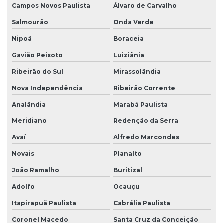
Campos Novos Paulista
Álvaro de Carvalho
Salmourão
Onda Verde
Nipoã
Boraceia
Gavião Peixoto
Luiziânia
Ribeirão do Sul
Mirassolândia
Nova Independência
Ribeirão Corrente
Analândia
Marabá Paulista
Meridiano
Redenção da Serra
Avaí
Alfredo Marcondes
Novais
Planalto
João Ramalho
Buritizal
Adolfo
Ocauçu
Itapirapuã Paulista
Cabrália Paulista
Coronel Macedo
Santa Cruz da Conceição