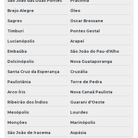
São João das Duas Pontes
Pracinha
Brejo Alegre
Óleo
Sagres
Oscar Bressane
Timburi
Pontes Gestal
Lucianópolis
Arapeí
Embaúba
São João do Pau-d'Alho
Dolcinópolis
Nova Guataporanga
Santa Cruz da Esperança
Cruzália
Paulistânia
Torre de Pedra
Arco-Íris
Nova Canaã Paulista
Ribeirão dos Índios
Guarani d'Oeste
Mesópolis
Lourdes
Monções
Marinópolis
São João de Iracema
Aspásia