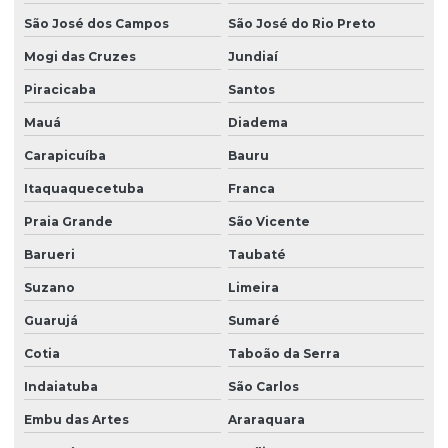
Empresa de limpeza de vidros e fachadas sp
São José dos Campos
São José do Rio Preto
Empresa de limpeza de vidros e janelas
Mogi das Cruzes
Jundiaí
Empresa de manutenção predial
Piracicaba
Santos
Empresa de portaria e limpeza
Mauá
Diadema
Empresa de portaria e recepção
Carapicuíba
Bauru
Itaquaquecetuba
Franca
Empresa de portaria remota
Praia Grande
São Vicente
Empresa de recepcionista terceirização
Barueri
Taubaté
Empresa de serviço terceirizado
Suzano
Limeira
Empresa de serviços terceirizados
Guarujá
Sumaré
Empresa de serviços terceirizados de limpeza
Cotia
Taboão da Serra
Empresa de terceirização de limpeza
Indaiatuba
São Carlos
Empresa de terceirização de mão de obra
Embu das Artes
Araraquara
Empresa terceirização recepcionista