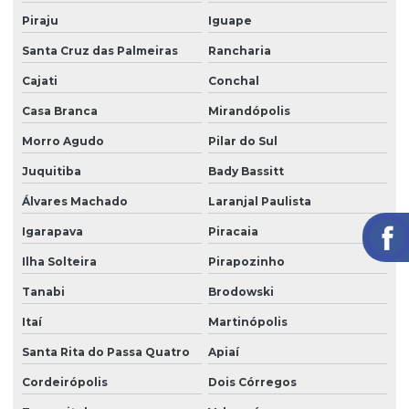
Poste de câmeras
Piraju
Iguape
Prestação de serviço zeladoria
Santa Cruz das Palmeiras
Rancharia
Recepção com controle de acesso
Cajati
Conchal
Recepção e portaria
Casa Branca
Mirandópolis
Recepção e segurança em portarias
Morro Agudo
Pilar do Sul
Recepção terceirização
Juquitiba
Bady Bassitt
Álvares Machado
Laranjal Paulista
Segurança eletrônica
Igarapava
Piracaia
Segurança portaria zeladoria
Ilha Solteira
Pirapozinho
Serviço de câmeras 24 horas
Tanabi
Brodowski
Serviço de facilities
Itaí
Martinópolis
Serviço de limpeza para empresas
Santa Rita do Passa Quatro
Apiaí
Serviço de limpeza com equipamentos profissionais
Cordeirópolis
Dois Córregos
Serviço de limpeza pós obra