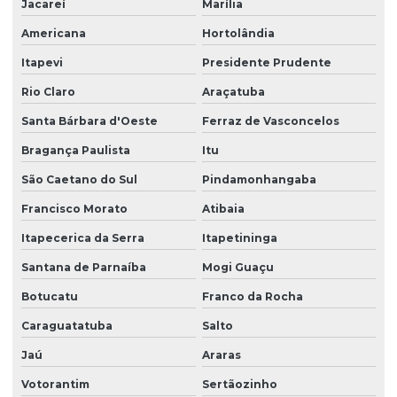
Jacareí
Marília
Empresa de terceirização de serviços gerais
Americana
Hortolândia
Empresa de terceirização de serviços de limpeza
Itapevi
Presidente Prudente
Empresa terceirização de zelador
Rio Claro
Araçatuba
Santa Bárbara d'Oeste
Ferraz de Vasconcelos
Empresa terceirização zeladoria
Bragança Paulista
Itu
Empresa terceirizada de limpeza
São Caetano do Sul
Pindamonhangaba
Empresa terceirizada portaria
Francisco Morato
Atibaia
Empresa de zeladoria e portaria
Itapecerica da Serra
Itapetininga
Empresas de limpeza zeladoria
Santana de Parnaíba
Mogi Guaçu
Empresas de portaria virtual
Botucatu
Franco da Rocha
Empresas de recepção e atendimento
Caraguatatuba
Salto
Facilities condominio
Jaú
Araras
Facilities limpeza
Votorantim
Sertãozinho