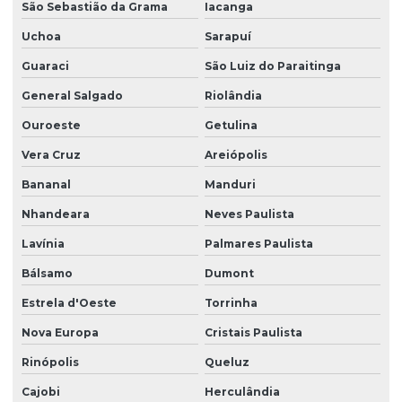
São Sebastião da Grama
Iacanga
Uchoa
Sarapuí
Guaraci
São Luiz do Paraitinga
General Salgado
Riolândia
Ouroeste
Getulina
Vera Cruz
Areiópolis
Bananal
Manduri
Nhandeara
Neves Paulista
Lavínia
Palmares Paulista
Bálsamo
Dumont
Estrela d'Oeste
Torrinha
Nova Europa
Cristais Paulista
Rinópolis
Queluz
Cajobi
Herculândia