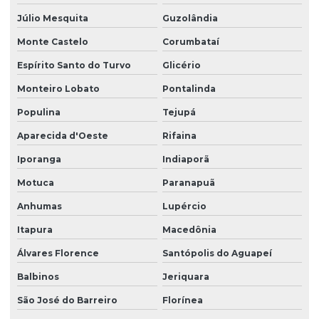
Júlio Mesquita
Guzolândia
Monte Castelo
Corumbataí
Espírito Santo do Turvo
Glicério
Monteiro Lobato
Pontalinda
Populina
Tejupá
Aparecida d'Oeste
Rifaina
Iporanga
Indiaporã
Motuca
Paranapuã
Anhumas
Lupércio
Itapura
Macedônia
Álvares Florence
Santópolis do Aguapeí
Balbinos
Jeriquara
São José do Barreiro
Florínea