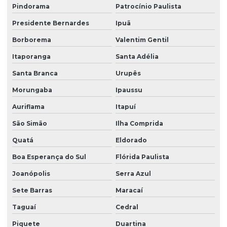
Pindorama
Patrocínio Paulista
Presidente Bernardes
Ipuã
Borborema
Valentim Gentil
Itaporanga
Santa Adélia
Santa Branca
Urupês
Morungaba
Ipaussu
Auriflama
Itapuí
São Simão
Ilha Comprida
Quatá
Eldorado
Boa Esperança do Sul
Flórida Paulista
Joanópolis
Serra Azul
Sete Barras
Maracaí
Taguaí
Cedral
Piquete
Duartina