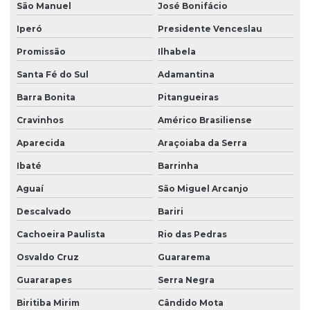
São Manuel
José Bonifácio
Melhores empresas de portaria virtual
Iperó
Presidente Venceslau
Orçamento de limpeza de fachada
Promissão
Ilhabela
Orçamento de limpeza de vidros
Santa Fé do Sul
Adamantina
Patrimonial zeladoria
Barra Bonita
Pitangueiras
Portaria de condomínio automatizada
Cravinhos
Américo Brasiliense
Portaria eletrônica
Aparecida
Araçoiaba da Serra
Portaria eletrônica condomínio
Ibaté
Barrinha
Aguaí
São Miguel Arcanjo
Portaria remota
Descalvado
Bariri
Portaria remota condomínio
Cachoeira Paulista
Rio das Pedras
Portaria remota preço
Osvaldo Cruz
Guararema
Portaria e zeladoria
Guararapes
Serra Negra
Portaria e zeladoria terceirizadas
Biritiba Mirim
Cândido Mota