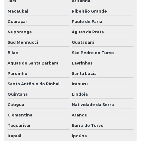
Jaci
Ariranha
Macaubal
Ribeirão Grande
Guaraçaí
Paulo de Faria
Nuporanga
Águas da Prata
Sud Mennucci
Guatapará
Bilac
São Pedro do Turvo
Águas de Santa Bárbara
Lavrinhas
Pardinho
Santa Lúcia
Santo Antônio do Pinhal
Irapuru
Quintana
Lindoia
Catiguá
Natividade da Serra
Clementina
Arandu
Taquarivaí
Barra do Turvo
Irapuã
Ipeúna