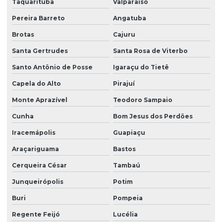
Taquarituba
Valparaíso
Serviço de limpeza profissional
Pereira Barreto
Angatuba
Serviço de limpeza terceirizado
Brotas
Cajuru
Serviço de limpeza terceirizado preço
Santa Gertrudes
Santa Rosa de Viterbo
Serviço de limpeza de vidros
Santo Antônio de Posse
Igaraçu do Tietê
Capela do Alto
Pirajuí
Serviço de limpeza zeladoria
Monte Aprazível
Teodoro Sampaio
Serviço de portaria virtual
Cunha
Bom Jesus dos Perdões
Serviço de portaria e zeladoria
Iracemápolis
Guapiaçu
Serviço de terceirização de limpeza
Araçariguama
Bastos
Serviço terceirizado de limpeza
Cerqueira César
Tambaú
Serviço de zelador condomínio
Junqueirópolis
Potim
Serviço de zelador terceirizado
Buri
Pompeia
Serviços de facilities
Regente Feijó
Lucélia