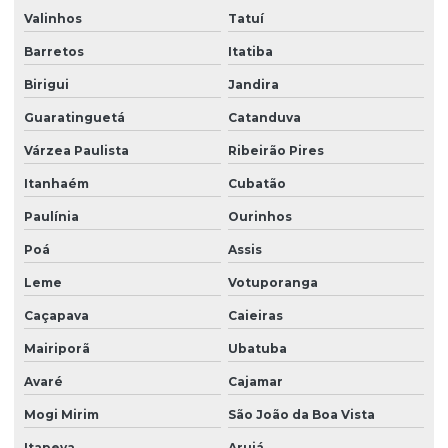
Facilities serviços
Valinhos
Tatuí
Facilities terceirização
Barretos
Itatiba
Birigui
Jandira
Facility comercial
Guaratinguetá
Catanduva
Facility empresa de limpeza
Várzea Paulista
Ribeirão Pires
Facility empresa terceirizada
Itanhaém
Cubatão
Facility limpeza e conservação
Paulínia
Ourinhos
Facility services limpeza
Poá
Assis
Facility serviços terceirizados
Leme
Votuporanga
Facility terceirizacao de mao de obra
Caçapava
Caieiras
Firma de limpeza terceirizada
Mairiporã
Ubatuba
Lavadora de piso para galpão
Avaré
Cajamar
Lavagem de vidros e fachadas
Mogi Mirim
São João da Boa Vista
Limpeza e conservação terceirizada
Itapeva
Arujá