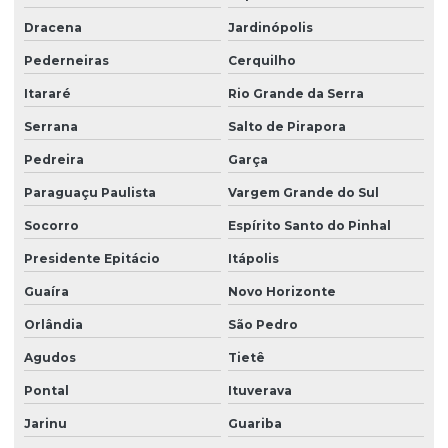
Limpeza profissional de vidros
Dracena
Jardinópolis
Limpeza terceirizada
Pederneiras
Cerquilho
Limpeza de vidro predial
Itararé
Rio Grande da Serra
Limpeza de vidros em altura
Serrana
Salto de Pirapora
Limpeza de vidros em altura valor
Pedreira
Garça
Limpeza de vidros empresa
Paraguaçu Paulista
Vargem Grande do Sul
Limpeza de vidros externos
Socorro
Espírito Santo do Pinhal
Limpeza de vidros e fachadas
Presidente Epitácio
Itápolis
Limpeza de vidros preço
Guaíra
Novo Horizonte
Orlândia
São Pedro
Limpeza de vidros em prédios
Agudos
Tietê
Limpeza de vidros profissional
Pontal
Ituverava
Manutenção elétrica predial
Jarinu
Guariba
Manutenção predial facilities