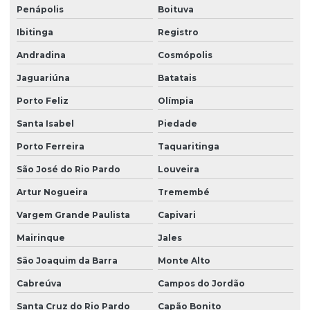
Penápolis
Boituva
Limpeza de fachada predial vidros
Ibitinga
Registro
Limpeza de fachadas
Andradina
Cosmópolis
Limpeza de fachadas de prédios
Jaguariúna
Batatais
Limpeza de fachadas de vidro
Porto Feliz
Olímpia
Limpeza e manutenção predial terceirizada
Santa Isabel
Piedade
Limpeza pós obra
Porto Ferreira
Taquaritinga
Limpeza pós obra valor
São José do Rio Pardo
Louveira
Limpeza predial terceirizada
Artur Nogueira
Tremembé
Limpeza profissional em empresas
Vargem Grande Paulista
Capivari
Limpeza profissional de piso
Mairinque
Jales
São Joaquim da Barra
Monte Alto
Limpeza profissional de pisos
Cabreúva
Campos do Jordão
Limpeza profissional pós obra
Santa Cruz do Rio Pardo
Capão Bonito