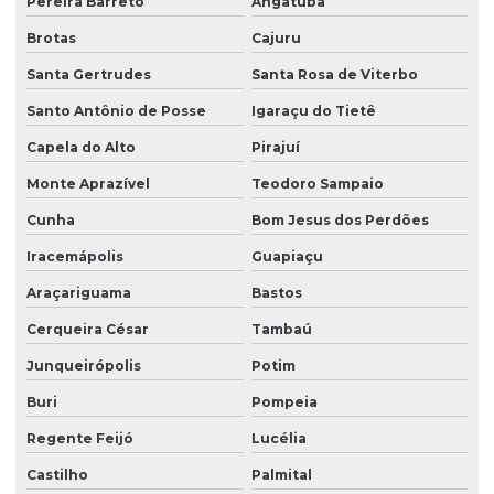
Pereira Barreto
Angatuba
Serviço de limpeza profissional
Brotas
Cajuru
Serviço de limpeza terceirizado
Santa Gertrudes
Santa Rosa de Viterbo
Serviço de limpeza terceirizado preço
Santo Antônio de Posse
Igaraçu do Tietê
Serviço de limpeza de vidros
Capela do Alto
Pirajuí
Monte Aprazível
Teodoro Sampaio
Serviço de limpeza zeladoria
Cunha
Bom Jesus dos Perdões
Serviço de portaria virtual
Iracemápolis
Guapiaçu
Serviço de portaria e zeladoria
Araçariguama
Bastos
Serviço de terceirização de limpeza
Cerqueira César
Tambaú
Serviço terceirizado de limpeza
Junqueirópolis
Potim
Serviço de zelador condomínio
Buri
Pompeia
Serviço de zelador terceirizado
Regente Feijó
Lucélia
Serviços de facilities
Castilho
Palmital