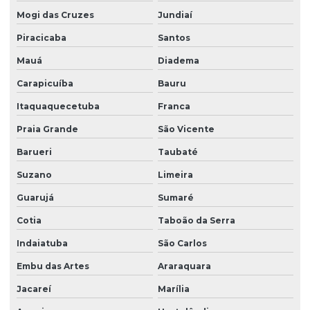
Empresa de limpeza de vidros e fachadas sp
Mogi das Cruzes
Jundiaí
Empresa de limpeza de vidros e janelas
Piracicaba
Santos
Empresa de manutenção predial
Mauá
Diadema
Empresa de portaria e limpeza
Carapicuíba
Bauru
Empresa de portaria e recepção
Itaquaquecetuba
Franca
Praia Grande
São Vicente
Empresa de portaria remota
Barueri
Taubaté
Empresa de recepcionista terceirização
Suzano
Limeira
Empresa de serviço terceirizado
Guarujá
Sumaré
Empresa de serviços terceirizados
Cotia
Taboão da Serra
Empresa de serviços terceirizados de limpeza
Indaiatuba
São Carlos
Empresa de terceirização de limpeza
Embu das Artes
Araraquara
Empresa de terceirização de mão de obra
Jacareí
Marília
Empresa terceirização recepcionista