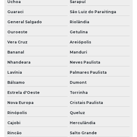
Uchoa
Sarapuí
Guaraci
São Luiz do Paraitinga
General Salgado
Riolândia
Ouroeste
Getulina
Vera Cruz
Areiópolis
Bananal
Manduri
Nhandeara
Neves Paulista
Lavínia
Palmares Paulista
Bálsamo
Dumont
Estrela d'Oeste
Torrinha
Nova Europa
Cristais Paulista
Rinópolis
Queluz
Cajobi
Herculândia
Rincão
Salto Grande