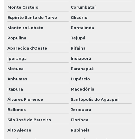
Monte Castelo
Corumbataí
Espírito Santo do Turvo
Glicério
Monteiro Lobato
Pontalinda
Populina
Tejupá
Aparecida d'Oeste
Rifaina
Iporanga
Indiaporã
Motuca
Paranapuã
Anhumas
Lupércio
Itapura
Macedônia
Álvares Florence
Santópolis do Aguapeí
Balbinos
Jeriquara
São José do Barreiro
Florínea
Alto Alegre
Rubineia