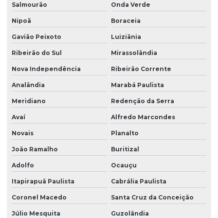
Salmourão
Onda Verde
Nipoã
Boraceia
Gavião Peixoto
Luiziânia
Ribeirão do Sul
Mirassolândia
Nova Independência
Ribeirão Corrente
Analândia
Marabá Paulista
Meridiano
Redenção da Serra
Avaí
Alfredo Marcondes
Novais
Planalto
João Ramalho
Buritizal
Adolfo
Ocauçu
Itapirapuã Paulista
Cabrália Paulista
Coronel Macedo
Santa Cruz da Conceição
Júlio Mesquita
Guzolândia