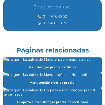
Controle de acesso e portaria
Entre em contato
Controle de acesso preço
(11) 4508-4800
Controle de acesso de prestadores de serviço
(11) 94506-5628
Dedetização
Dedetização perto de mim
Dedetização preço
Páginas relacionadas
Eletricista de manutenção predial
Empresa de dedetização
Manutenção predial facilities
Empresa especializada em limpeza
Empresa especializada em limpeza de vidros
Manutenção elétrica predial
Empresa de facilities prediais
Empresa facility serviços gerais
Limpeza e manutenção predial terceirizada
Empresa de lavagem de fachada de vidro