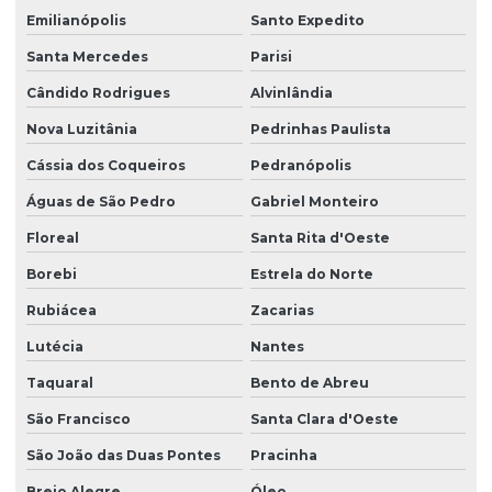
Emilianópolis
Santo Expedito
Santa Mercedes
Parisi
Cândido Rodrigues
Alvinlândia
Nova Luzitânia
Pedrinhas Paulista
Cássia dos Coqueiros
Pedranópolis
Águas de São Pedro
Gabriel Monteiro
Floreal
Santa Rita d'Oeste
Borebi
Estrela do Norte
Rubiácea
Zacarias
Lutécia
Nantes
Taquaral
Bento de Abreu
São Francisco
Santa Clara d'Oeste
São João das Duas Pontes
Pracinha
Brejo Alegre
Óleo