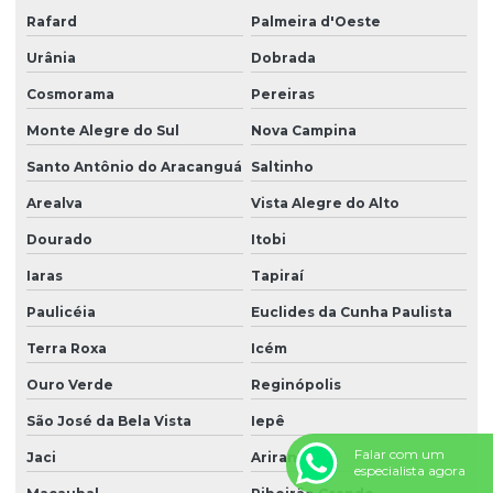
Rafard
Palmeira d'Oeste
Urânia
Dobrada
Cosmorama
Pereiras
Monte Alegre do Sul
Nova Campina
Santo Antônio do Aracanguá
Saltinho
Arealva
Vista Alegre do Alto
Dourado
Itobi
Iaras
Tapiraí
Paulicéia
Euclides da Cunha Paulista
Terra Roxa
Icém
Ouro Verde
Reginópolis
São José da Bela Vista
Iepê
Falar com um
Jaci
Ariranha
especialista agora