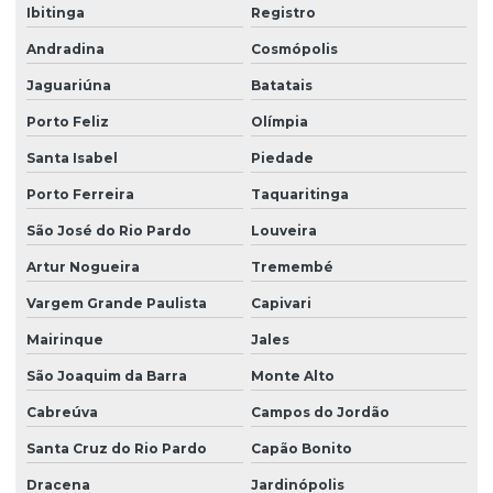
Ibitinga
Registro
Limpeza de fachada predial vidros
Andradina
Cosmópolis
Limpeza de fachadas
Jaguariúna
Batatais
Limpeza de fachadas de prédios
Porto Feliz
Olímpia
Limpeza de fachadas de vidro
Santa Isabel
Piedade
Limpeza e manutenção predial terceirizada
Porto Ferreira
Taquaritinga
Limpeza pós obra
São José do Rio Pardo
Louveira
Limpeza pós obra valor
Artur Nogueira
Tremembé
Limpeza predial terceirizada
Vargem Grande Paulista
Capivari
Limpeza profissional em empresas
Mairinque
Jales
Limpeza profissional de piso
São Joaquim da Barra
Monte Alto
Cabreúva
Campos do Jordão
Limpeza profissional de pisos
Santa Cruz do Rio Pardo
Capão Bonito
Limpeza profissional pós obra
Dracena
Jardinópolis