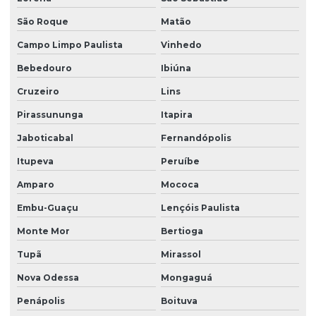
São Roque
Matão
Limpeza conservação e zeladoria
Campo Limpo Paulista
Vinhedo
Limpeza empresarial
Bebedouro
Ibiúna
Limpeza empresarial especializada
Cruzeiro
Lins
Limpeza empresarial terceirizada
Pirassununga
Itapira
Limpeza escritorio terceirizada
Jaboticabal
Fernandópolis
Limpeza de fachada comercial
Itupeva
Peruíbe
Limpeza de fachada com hidrojateamento
Amparo
Mococa
Limpeza de fachada de loja
Embu-Guaçu
Lençóis Paulista
Limpeza fachada orçamento
Monte Mor
Bertioga
Limpeza de fachada preço
Tupã
Mirassol
Limpeza de fachada predial
Nova Odessa
Mongaguá
Penápolis
Boituva
Limpeza de fachada predial preço