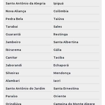
Santo Antônio da Alegria
Ipiguá
Nova Aliança
Colômbia
Pedra Bela
Taiúva
Tarabai
Sales
Guarantã
Restinga
Jambeiro
Santa Albertina
Ibirarema
Gália
Canitar
Taciba
Jaborandi
Echaporã
Silveiras
Mendonça
Alambari
Iacri
Santo Antônio do Jardim
Santa Ernestina
Paraíso
Oriente
Orindiúva
Campina do Monte Alegre