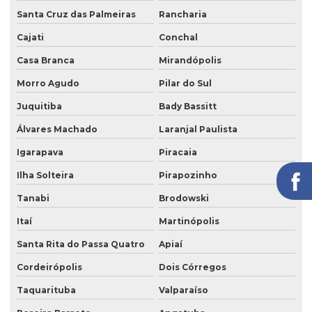
Poste de câmeras
Santa Cruz das Palmeiras
Rancharia
Prestação de serviço zeladoria
Cajati
Conchal
Recepção com controle de acesso
Casa Branca
Mirandópolis
Recepção e portaria
Morro Agudo
Pilar do Sul
Recepção e segurança em portarias
Juquitiba
Bady Bassitt
Recepção terceirização
Álvares Machado
Laranjal Paulista
Igarapava
Piracaia
Segurança eletrônica
Ilha Solteira
Pirapozinho
Segurança portaria zeladoria
Tanabi
Brodowski
Serviço de câmeras 24 horas
Itaí
Martinópolis
Serviço de facilities
Santa Rita do Passa Quatro
Apiaí
Serviço de limpeza para empresas
Cordeirópolis
Dois Córregos
Serviço de limpeza com equipamentos profissionais
Taquarituba
Valparaíso
Serviço de limpeza pós obra