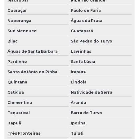
Macaubal
Ribeirão Grande
Guaraçaí
Paulo de Faria
Nuporanga
Águas da Prata
Sud Mennucci
Guatapará
Bilac
São Pedro do Turvo
Águas de Santa Bárbara
Lavrinhas
Pardinho
Santa Lúcia
Santo Antônio do Pinhal
Irapuru
Quintana
Lindoia
Catiguá
Natividade da Serra
Clementina
Arandu
Taquarivaí
Barra do Turvo
Irapuã
Ipeúna
Três Fronteiras
Tuiuti