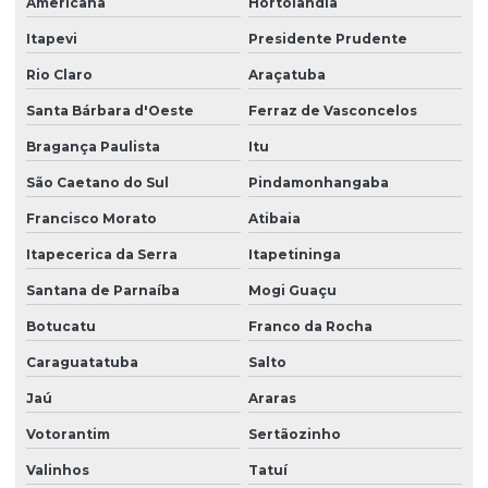
Americana
Hortolândia
Empresa de terceirização de serviços gerais
Itapevi
Presidente Prudente
Empresa de terceirização de serviços de limpeza
Rio Claro
Araçatuba
Empresa terceirização de zelador
Santa Bárbara d'Oeste
Ferraz de Vasconcelos
Bragança Paulista
Itu
Empresa terceirização zeladoria
São Caetano do Sul
Pindamonhangaba
Empresa terceirizada de limpeza
Francisco Morato
Atibaia
Empresa terceirizada portaria
Itapecerica da Serra
Itapetininga
Empresa de zeladoria e portaria
Santana de Parnaíba
Mogi Guaçu
Empresas de limpeza zeladoria
Botucatu
Franco da Rocha
Empresas de portaria virtual
Caraguatatuba
Salto
Empresas de recepção e atendimento
Jaú
Araras
Facilities condominio
Votorantim
Sertãozinho
Facilities limpeza
Valinhos
Tatuí