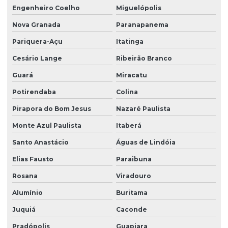
Serviços de portaria e limpeza
Engenheiro Coelho
Miguelópolis
Serviços de portaria e recepção
Nova Granada
Paranapanema
Serviços de recepção e portaria
Pariquera-Açu
Itatinga
Cesário Lange
Ribeirão Branco
Serviços de terceirização de recepção
Guará
Miracatu
Serviços de zeladoria limpeza
Potirendaba
Colina
Serviços de zeladoria e segurança em condomínios
Pirapora do Bom Jesus
Nazaré Paulista
Sistema de portaria virtual
Monte Azul Paulista
Itaberá
Soluções em facilities
Santo Anastácio
Águas de Lindóia
Terceirização de limpeza
Elias Fausto
Paraibuna
Terceirização de limpeza para condomínios
Rosana
Viradouro
Terceirização de limpeza empresarial
Alumínio
Buritama
Terceirização de zeladoria
Juquiá
Caconde
Terceirizada de limpeza
Pradópolis
Guapiara