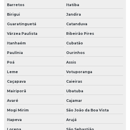
Facilities serviços
Barretos
Itatiba
Facilities terceirização
Birigui
Jandira
Guaratinguetá
Catanduva
Facility comercial
Várzea Paulista
Ribeirão Pires
Facility empresa de limpeza
Itanhaém
Cubatão
Facility empresa terceirizada
Paulínia
Ourinhos
Facility limpeza e conservação
Poá
Assis
Facility services limpeza
Leme
Votuporanga
Facility serviços terceirizados
Caçapava
Caieiras
Facility terceirizacao de mao de obra
Mairiporã
Ubatuba
Firma de limpeza terceirizada
Avaré
Cajamar
Lavadora de piso para galpão
Mogi Mirim
São João da Boa Vista
Lavagem de vidros e fachadas
Itapeva
Arujá
Limpeza e conservação terceirizada
Lorena
São Sebastião