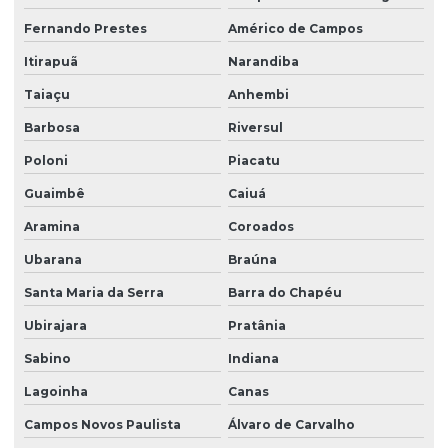
Fernando Prestes
Américo de Campos
Itirapuã
Narandiba
Taiaçu
Anhembi
Barbosa
Riversul
Poloni
Piacatu
Guaimbê
Caiuá
Aramina
Coroados
Ubarana
Braúna
Santa Maria da Serra
Barra do Chapéu
Ubirajara
Pratânia
Sabino
Indiana
Lagoinha
Canas
Campos Novos Paulista
Álvaro de Carvalho