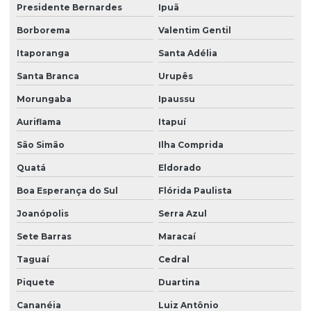
Presidente Bernardes
Ipuã
Borborema
Valentim Gentil
Itaporanga
Santa Adélia
Santa Branca
Urupês
Morungaba
Ipaussu
Auriflama
Itapuí
São Simão
Ilha Comprida
Quatá
Eldorado
Boa Esperança do Sul
Flórida Paulista
Joanópolis
Serra Azul
Sete Barras
Maracaí
Taguaí
Cedral
Piquete
Duartina
Cananéia
Luiz Antônio