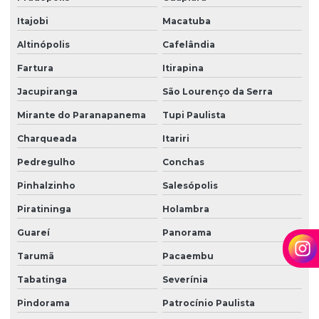
Torre de monitoramento
Itajobi
Macatuba
Altinópolis
Cafelândia
Trabalho em altura limpeza de fachada
Fartura
Itirapina
Trabalho em altura limpeza de vidros
Jacupiranga
São Lourenço da Serra
Zelador terceirizado
Mirante do Paranapanema
Tupi Paulista
Zeladoria condominial
Charqueada
Itariri
Zeladoria de condomínios
Pedregulho
Conchas
Zeladoria e limpeza
Pinhalzinho
Salesópolis
Zeladoria predial
Piratininga
Holambra
Zeladoria terceirização
Guareí
Panorama
Tarumã
Pacaembu
Tabatinga
Severínia
Pindorama
Patrocínio Paulista