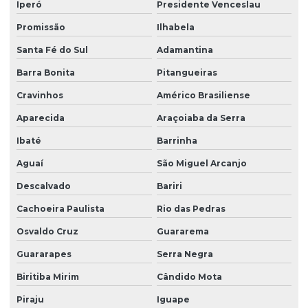
Iperó
Presidente Venceslau
Melhores empresas de portaria virtual
Promissão
Ilhabela
Orçamento de limpeza de fachada
Santa Fé do Sul
Adamantina
Orçamento de limpeza de vidros
Barra Bonita
Pitangueiras
Patrimonial zeladoria
Cravinhos
Américo Brasiliense
Portaria de condomínio automatizada
Aparecida
Araçoiaba da Serra
Portaria eletrônica
Ibaté
Barrinha
Portaria eletrônica condomínio
Aguaí
São Miguel Arcanjo
Descalvado
Bariri
Portaria remota
Cachoeira Paulista
Rio das Pedras
Portaria remota condomínio
Osvaldo Cruz
Guararema
Portaria remota preço
Guararapes
Serra Negra
Portaria e zeladoria
Biritiba Mirim
Cândido Mota
Portaria e zeladoria terceirizadas
Piraju
Iguape