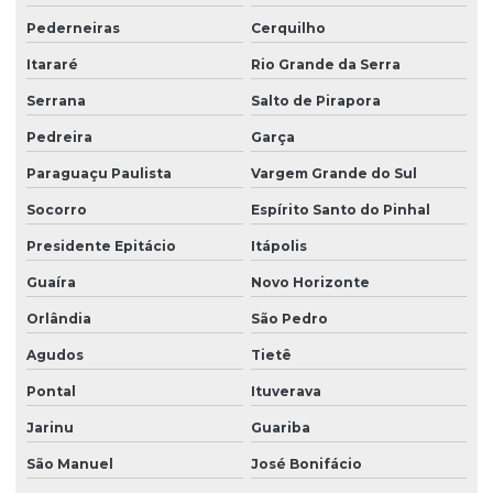
Limpeza profissional de vidros
Pederneiras
Cerquilho
Limpeza terceirizada
Itararé
Rio Grande da Serra
Limpeza de vidro predial
Serrana
Salto de Pirapora
Limpeza de vidros em altura
Pedreira
Garça
Limpeza de vidros em altura valor
Paraguaçu Paulista
Vargem Grande do Sul
Limpeza de vidros empresa
Socorro
Espírito Santo do Pinhal
Limpeza de vidros externos
Presidente Epitácio
Itápolis
Limpeza de vidros e fachadas
Guaíra
Novo Horizonte
Limpeza de vidros preço
Orlândia
São Pedro
Agudos
Tietê
Limpeza de vidros em prédios
Pontal
Ituverava
Limpeza de vidros profissional
Jarinu
Guariba
Manutenção elétrica predial
São Manuel
José Bonifácio
Manutenção predial facilities