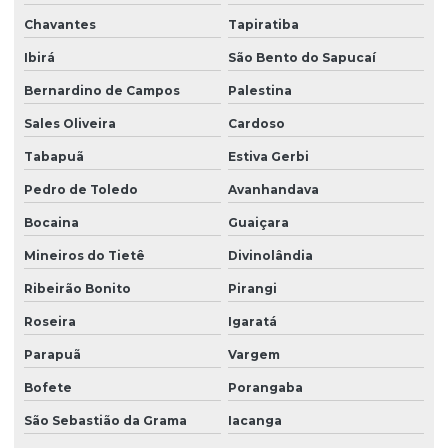
Chavantes
Tapiratiba
Ibirá
São Bento do Sapucaí
Bernardino de Campos
Palestina
Sales Oliveira
Cardoso
Tabapuã
Estiva Gerbi
Pedro de Toledo
Avanhandava
Bocaina
Guaiçara
Mineiros do Tietê
Divinolândia
Ribeirão Bonito
Pirangi
Roseira
Igaratá
Parapuã
Vargem
Bofete
Porangaba
São Sebastião da Grama
Iacanga