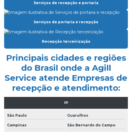
Empresa de facilities prediais
Serviços de recepção e portaria
Empresa facility serviços gerais
Serviços de portaria e recepção
Empresa de lavagem de fachada de vidro
Empresa de limpeza condominio
Recepção terceirização
Empresa de limpeza de fachada de prédio
Empresa de limpeza de fachadas
Principais cidades e regiões
Empresa de limpeza facility
do Brasil onde a Agill
Service atende Empresas de
Empresa de limpeza pós obra
recepção e atendimento:
Empresa de limpeza pós obra são paulo
Empresa de limpeza predial
SP
Empresa de limpeza profissional
São Paulo
Guarulhos
Empresa de limpeza terceirizada
Campinas
São Bernardo do Campo
Empresa de limpeza de vidros