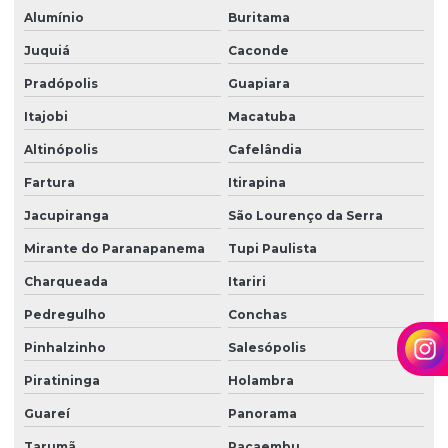
Terceirização de limpeza empresarial
Alumínio
Buritama
Terceirização de zeladoria
Juquiá
Caconde
Terceirizada de limpeza
Pradópolis
Guapiara
Torre de monitoramento
Itajobi
Macatuba
Altinópolis
Cafelândia
Trabalho em altura limpeza de fachada
Fartura
Itirapina
Trabalho em altura limpeza de vidros
Jacupiranga
São Lourenço da Serra
Zelador terceirizado
Mirante do Paranapanema
Tupi Paulista
Zeladoria condominial
Charqueada
Itariri
Zeladoria de condomínios
Pedregulho
Conchas
Zeladoria e limpeza
Pinhalzinho
Salesópolis
Zeladoria predial
Piratininga
Holambra
Zeladoria terceirização
Guareí
Panorama
Tarumã
Pacaembu