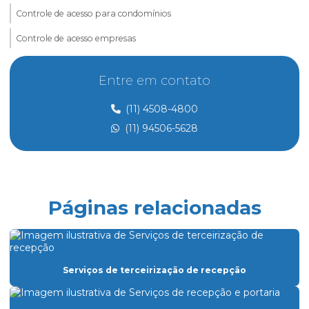
Controle de acesso para condomínios
Controle de acesso empresas
Controle de acesso e portaria
Entre em contato
Controle de acesso preço
(11) 4508-4800
Controle de acesso de prestadores de serviço
(11) 94506-5628
Dedetização
Dedetização perto de mim
Dedetização preço
Páginas relacionadas
Eletricista de manutenção predial
Empresa de dedetização
Empresa especializada em limpeza
Serviços de terceirização de recepção
Empresa especializada em limpeza de vidros