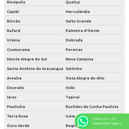
Rinópolis
Queluz
Cajobi
Herculândia
Rincão
Salto Grande
Rafard
Palmeira d'Oeste
Urânia
Dobrada
Cosmorama
Pereiras
Monte Alegre do Sul
Nova Campina
Santo Antônio do Aracanguá
Saltinho
Arealva
Vista Alegre do Alto
Dourado
Itobi
Iaras
Tapiraí
Paulicéia
Euclides da Cunha Paulista
Terra Roxa
Icém
Falar com um
especialista agora
Ouro Verde
Reginópolis