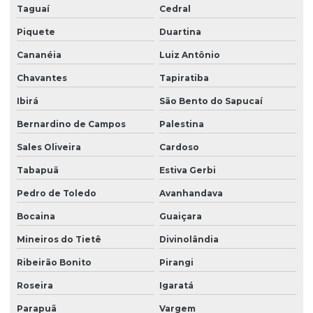
Taguaí
Cedral
Piquete
Duartina
Cananéia
Luiz Antônio
Chavantes
Tapiratiba
Ibirá
São Bento do Sapucaí
Bernardino de Campos
Palestina
Sales Oliveira
Cardoso
Tabapuã
Estiva Gerbi
Pedro de Toledo
Avanhandava
Bocaina
Guaiçara
Mineiros do Tietê
Divinolândia
Ribeirão Bonito
Pirangi
Roseira
Igaratá
Parapuã
Vargem