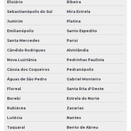
Elisiário
Ribeira
Sebastianópolis do Sul
Mira Estrela
Jumirim
Platina
Emilianópolis
Santo Expedito
Santa Mercedes
Parisi
Cândido Rodrigues
Alvinlândia
Nova Luzitânia
Pedrinhas Paulista
Cássia dos Coqueiros
Pedranópolis
Águas de São Pedro
Gabriel Monteiro
Floreal
Santa Rita d'Oeste
Borebi
Estrela do Norte
Rubiácea
Zacarias
Lutécia
Nantes
Taquaral
Bento de Abreu