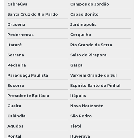
Cabreúva
Campos do Jordão
Limpeza profissional de pisos
Santa Cruz do Rio Pardo
Capão Bonito
Limpeza profissional pós obra
Dracena
Jardinópolis
Limpeza profissional de vidros
Pederneiras
Cerquilho
Limpeza terceirizada
Itararé
Rio Grande da Serra
Limpeza de vidro predial
Serrana
Salto de Pirapora
Limpeza de vidros em altura
Pedreira
Garça
Limpeza de vidros em altura valor
Paraguaçu Paulista
Vargem Grande do Sul
Limpeza de vidros empresa
Socorro
Espírito Santo do Pinhal
Limpeza de vidros externos
Presidente Epitácio
Itápolis
Limpeza de vidros e fachadas
Guaíra
Novo Horizonte
Limpeza de vidros preço
Orlândia
São Pedro
Agudos
Tietê
Limpeza de vidros em prédios
Pontal
Ituverava
Limpeza de vidros profissional