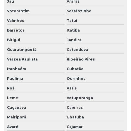
Jaú
Araras
Facilities condominio
Votorantim
Sertãozinho
Facilities limpeza
Valinhos
Tatuí
Facilities serviços
Barretos
Itatiba
Facilities terceirização
Birigui
Jandira
Guaratinguetá
Catanduva
Facility comercial
Várzea Paulista
Ribeirão Pires
Facility empresa de limpeza
Itanhaém
Cubatão
Facility empresa terceirizada
Paulínia
Ourinhos
Facility limpeza e conservação
Poá
Assis
Facility services limpeza
Leme
Votuporanga
Facility serviços terceirizados
Caçapava
Caieiras
Facility terceirizacao de mao de obra
Mairiporã
Ubatuba
Firma de limpeza terceirizada
Avaré
Cajamar