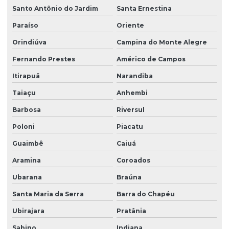
Santo Antônio do Jardim
Santa Ernestina
Paraíso
Oriente
Orindiúva
Campina do Monte Alegre
Fernando Prestes
Américo de Campos
Itirapuã
Narandiba
Taiaçu
Anhembi
Barbosa
Riversul
Poloni
Piacatu
Guaimbê
Caiuá
Aramina
Coroados
Ubarana
Braúna
Santa Maria da Serra
Barra do Chapéu
Ubirajara
Pratânia
Sabino
Indiana