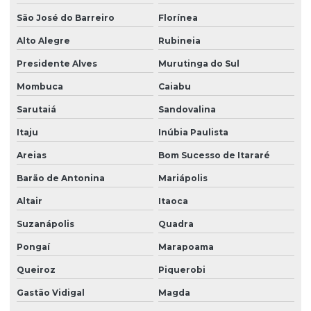
São José do Barreiro
Florínea
Alto Alegre
Rubineia
Presidente Alves
Murutinga do Sul
Mombuca
Caiabu
Sarutaiá
Sandovalina
Itaju
Inúbia Paulista
Areias
Bom Sucesso de Itararé
Barão de Antonina
Mariápolis
Altair
Itaoca
Suzanápolis
Quadra
Pongaí
Marapoama
Queiroz
Piquerobi
Gastão Vidigal
Magda