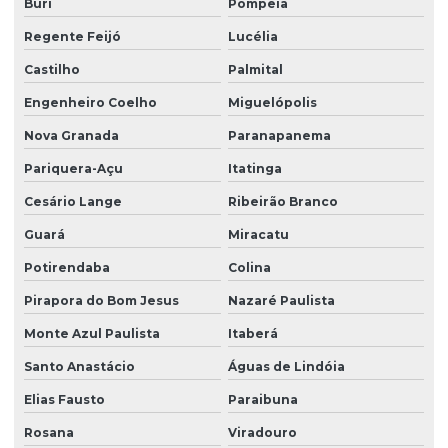
Buri
Pompeia
Serviço de zelador terceirizado
Regente Feijó
Lucélia
Serviços de facilities
Castilho
Palmital
Serviços de portaria e limpeza
Engenheiro Coelho
Miguelópolis
Serviços de portaria e recepção
Nova Granada
Paranapanema
Serviços de recepção e portaria
Pariquera-Açu
Itatinga
Cesário Lange
Ribeirão Branco
Serviços de terceirização de recepção
Guará
Miracatu
Serviços de zeladoria limpeza
Potirendaba
Colina
Serviços de zeladoria e segurança em condomínios
Pirapora do Bom Jesus
Nazaré Paulista
Sistema de portaria virtual
Monte Azul Paulista
Itaberá
Soluções em facilities
Santo Anastácio
Águas de Lindóia
Terceirização de limpeza
Elias Fausto
Paraibuna
Terceirização de limpeza para condomínios
Rosana
Viradouro