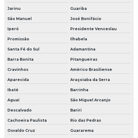
Jarinu
Guariba
Manutenção elétrica predial
São Manuel
José Bonifácio
Manutenção predial facilities
Iperó
Presidente Venceslau
Melhores empresas de portaria virtual
Promissão
Ilhabela
Orçamento de limpeza de fachada
Santa Fé do Sul
Adamantina
Orçamento de limpeza de vidros
Barra Bonita
Pitangueiras
Patrimonial zeladoria
Cravinhos
Américo Brasiliense
Portaria de condomínio automatizada
Aparecida
Araçoiaba da Serra
Portaria eletrônica
Ibaté
Barrinha
Portaria eletrônica condomínio
Aguaí
São Miguel Arcanjo
Descalvado
Bariri
Portaria remota
Cachoeira Paulista
Rio das Pedras
Portaria remota condomínio
Osvaldo Cruz
Guararema
Portaria remota preço