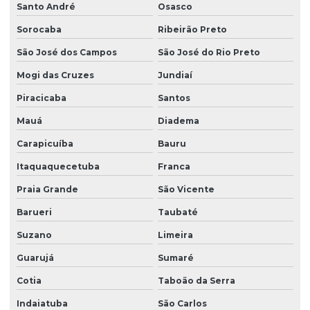
Santo André
Osasco
Empresa limpeza de vidros em altura
Sorocaba
Ribeirão Preto
Empresa de limpeza de vidros e fachadas
São José dos Campos
São José do Rio Preto
Empresa de limpeza de vidros e fachadas sp
Mogi das Cruzes
Jundiaí
Empresa de limpeza de vidros e janelas
Piracicaba
Santos
Empresa de manutenção predial
Mauá
Diadema
Empresa de portaria e limpeza
Carapicuíba
Bauru
Empresa de portaria e recepção
Itaquaquecetuba
Franca
Praia Grande
São Vicente
Empresa de portaria remota
Barueri
Taubaté
Empresa de recepcionista terceirização
Suzano
Limeira
Empresa de serviço terceirizado
Guarujá
Sumaré
Empresa de serviços terceirizados
Cotia
Taboão da Serra
Empresa de serviços terceirizados de limpeza
Indaiatuba
São Carlos