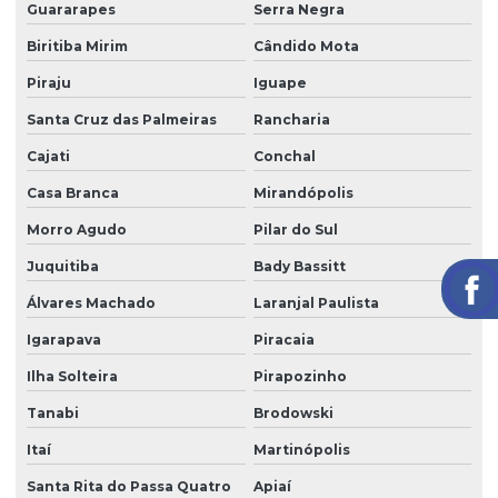
Guararapes
Serra Negra
Portaria e zeladoria
Biritiba Mirim
Cândido Mota
Portaria e zeladoria terceirizadas
Piraju
Iguape
Poste de câmeras
Santa Cruz das Palmeiras
Rancharia
Prestação de serviço zeladoria
Cajati
Conchal
Recepção com controle de acesso
Casa Branca
Mirandópolis
Recepção e portaria
Morro Agudo
Pilar do Sul
Recepção e segurança em portarias
Juquitiba
Bady Bassitt
Recepção terceirização
Álvares Machado
Laranjal Paulista
Igarapava
Piracaia
Segurança eletrônica
Ilha Solteira
Pirapozinho
Segurança portaria zeladoria
Tanabi
Brodowski
Serviço de câmeras 24 horas
Itaí
Martinópolis
Serviço de facilities
Santa Rita do Passa Quatro
Apiaí