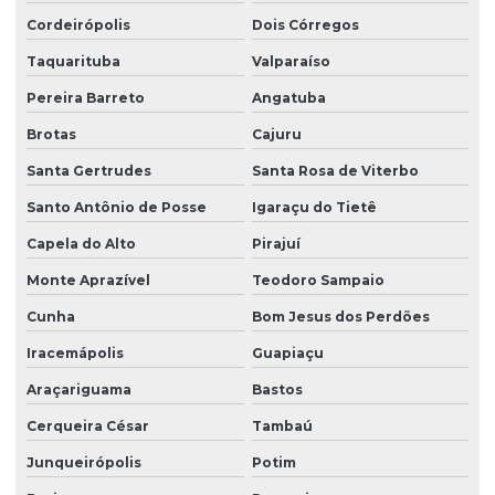
Serviço de limpeza para empresas
Cordeirópolis
Dois Córregos
Serviço de limpeza com equipamentos profissionais
Taquarituba
Valparaíso
Serviço de limpeza pós obra
Pereira Barreto
Angatuba
Serviço de limpeza profissional
Brotas
Cajuru
Serviço de limpeza terceirizado
Santa Gertrudes
Santa Rosa de Viterbo
Serviço de limpeza terceirizado preço
Santo Antônio de Posse
Igaraçu do Tietê
Serviço de limpeza de vidros
Capela do Alto
Pirajuí
Monte Aprazível
Teodoro Sampaio
Serviço de limpeza zeladoria
Cunha
Bom Jesus dos Perdões
Serviço de portaria virtual
Iracemápolis
Guapiaçu
Serviço de portaria e zeladoria
Araçariguama
Bastos
Serviço de terceirização de limpeza
Cerqueira César
Tambaú
Serviço terceirizado de limpeza
Junqueirópolis
Potim
Serviço de zelador condomínio