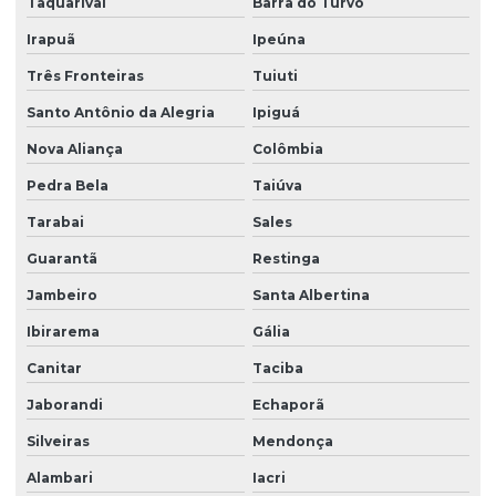
Taquarivaí
Barra do Turvo
Irapuã
Ipeúna
Três Fronteiras
Tuiuti
Santo Antônio da Alegria
Ipiguá
Nova Aliança
Colômbia
Pedra Bela
Taiúva
Tarabai
Sales
Guarantã
Restinga
Jambeiro
Santa Albertina
Ibirarema
Gália
Canitar
Taciba
Jaborandi
Echaporã
Silveiras
Mendonça
Alambari
Iacri