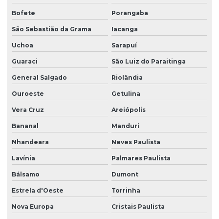
Bofete
Porangaba
São Sebastião da Grama
Iacanga
Uchoa
Sarapuí
Guaraci
São Luiz do Paraitinga
General Salgado
Riolândia
Ouroeste
Getulina
Vera Cruz
Areiópolis
Bananal
Manduri
Nhandeara
Neves Paulista
Lavínia
Palmares Paulista
Bálsamo
Dumont
Estrela d'Oeste
Torrinha
Nova Europa
Cristais Paulista