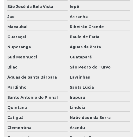
São José da Bela Vista
Iepê
Jaci
Ariranha
Macaubal
Ribeirão Grande
Guaraçaí
Paulo de Faria
Nuporanga
Águas da Prata
Sud Mennucci
Guatapará
Bilac
São Pedro do Turvo
Águas de Santa Bárbara
Lavrinhas
Pardinho
Santa Lúcia
Santo Antônio do Pinhal
Irapuru
Quintana
Lindoia
Catiguá
Natividade da Serra
Clementina
Arandu