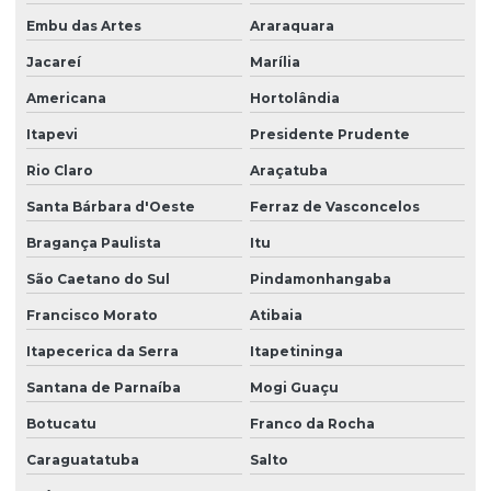
Empresa de terceirização de limpeza
Embu das Artes
Araraquara
Empresa de terceirização de mão de obra
Jacareí
Marília
Empresa terceirização recepcionista
Americana
Hortolândia
Empresa de terceirização de serviços gerais
Itapevi
Presidente Prudente
Empresa de terceirização de serviços de limpeza
Rio Claro
Araçatuba
Empresa terceirização de zelador
Santa Bárbara d'Oeste
Ferraz de Vasconcelos
Bragança Paulista
Itu
Empresa terceirização zeladoria
São Caetano do Sul
Pindamonhangaba
Empresa terceirizada de limpeza
Francisco Morato
Atibaia
Empresa terceirizada portaria
Itapecerica da Serra
Itapetininga
Empresa de zeladoria e portaria
Santana de Parnaíba
Mogi Guaçu
Empresas de limpeza zeladoria
Botucatu
Franco da Rocha
Empresas de portaria virtual
Caraguatatuba
Salto
Empresas de recepção e atendimento