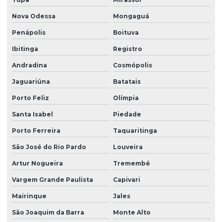
Limpeza de fachada predial
Nova Odessa
Mongaguá
Penápolis
Boituva
Limpeza de fachada predial preço
Ibitinga
Registro
Limpeza de fachada predial vidros
Andradina
Cosmópolis
Limpeza de fachadas
Jaguariúna
Batatais
Limpeza de fachadas de prédios
Porto Feliz
Olímpia
Limpeza de fachadas de vidro
Santa Isabel
Piedade
Limpeza e manutenção predial terceirizada
Porto Ferreira
Taquaritinga
Limpeza pós obra
São José do Rio Pardo
Louveira
Limpeza pós obra valor
Artur Nogueira
Tremembé
Limpeza predial terceirizada
Vargem Grande Paulista
Capivari
Limpeza profissional em empresas
Mairinque
Jales
Limpeza profissional de piso
São Joaquim da Barra
Monte Alto