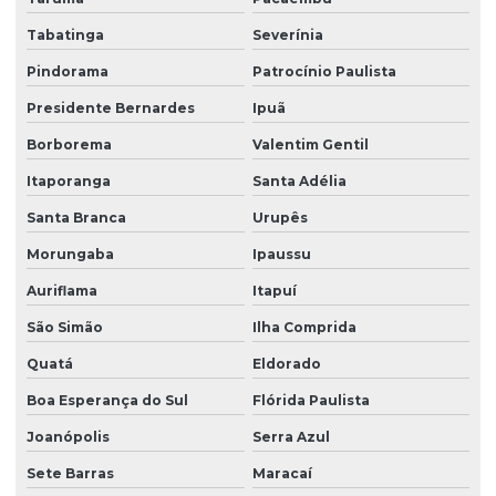
Tabatinga
Severínia
Pindorama
Patrocínio Paulista
Presidente Bernardes
Ipuã
Borborema
Valentim Gentil
Itaporanga
Santa Adélia
Santa Branca
Urupês
Morungaba
Ipaussu
Auriflama
Itapuí
São Simão
Ilha Comprida
Quatá
Eldorado
Boa Esperança do Sul
Flórida Paulista
Joanópolis
Serra Azul
Sete Barras
Maracaí