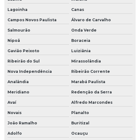
Lagoinha
Canas
Campos Novos Paulista
Álvaro de Carvalho
Salmourão
Onda Verde
Nipoã
Boraceia
Gavião Peixoto
Luiziânia
Ribeirão do Sul
Mirassolândia
Nova Independência
Ribeirão Corrente
Analândia
Marabá Paulista
Meridiano
Redenção da Serra
Avaí
Alfredo Marcondes
Novais
Planalto
João Ramalho
Buritizal
Adolfo
Ocauçu