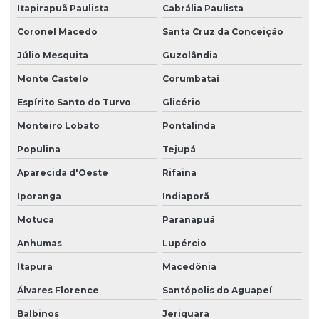
Itapirapuã Paulista
Cabrália Paulista
Coronel Macedo
Santa Cruz da Conceição
Júlio Mesquita
Guzolândia
Monte Castelo
Corumbataí
Espírito Santo do Turvo
Glicério
Monteiro Lobato
Pontalinda
Populina
Tejupá
Aparecida d'Oeste
Rifaina
Iporanga
Indiaporã
Motuca
Paranapuã
Anhumas
Lupércio
Itapura
Macedônia
Álvares Florence
Santópolis do Aguapeí
Balbinos
Jeriquara