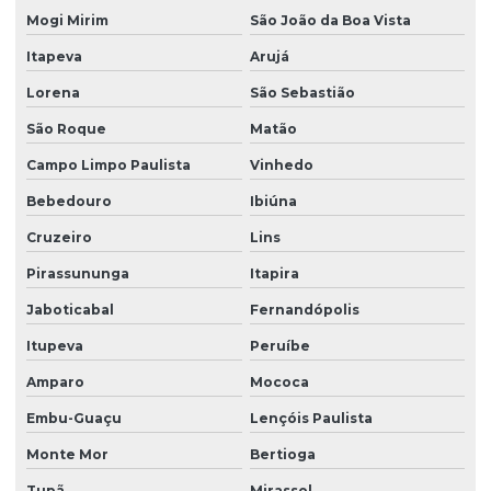
Lavadora de piso para galpão
Mogi Mirim
São João da Boa Vista
Lavagem de vidros e fachadas
Itapeva
Arujá
Limpeza e conservação terceirizada
Lorena
São Sebastião
São Roque
Matão
Limpeza conservação e zeladoria
Campo Limpo Paulista
Vinhedo
Limpeza empresarial
Bebedouro
Ibiúna
Limpeza empresarial especializada
Cruzeiro
Lins
Limpeza empresarial terceirizada
Pirassununga
Itapira
Limpeza escritorio terceirizada
Jaboticabal
Fernandópolis
Limpeza de fachada comercial
Itupeva
Peruíbe
Limpeza de fachada com hidrojateamento
Amparo
Mococa
Limpeza de fachada de loja
Embu-Guaçu
Lençóis Paulista
Limpeza fachada orçamento
Monte Mor
Bertioga
Limpeza de fachada preço
Tupã
Mirassol